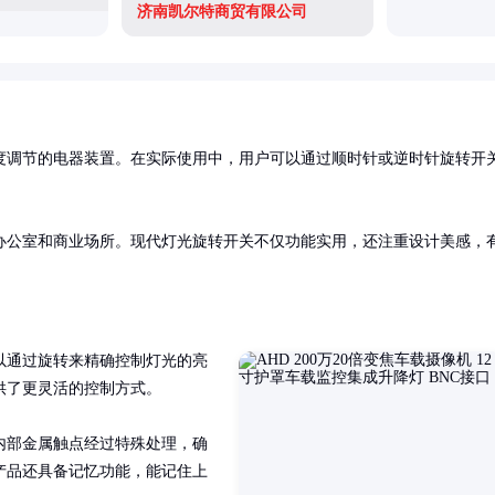
济南凯尔特商贸有限公司
度调节的电器装置。在实际使用中，用户可以通过顺时针或逆时针旋转开
办公室和商业场所。现代灯光旋转开关不仅功能实用，还注重设计美感，
以通过旋转来精确控制灯光的亮
了更灵活的控制方式。

内部金属触点经过特殊处理，确
产品还具备记忆功能，能记住上