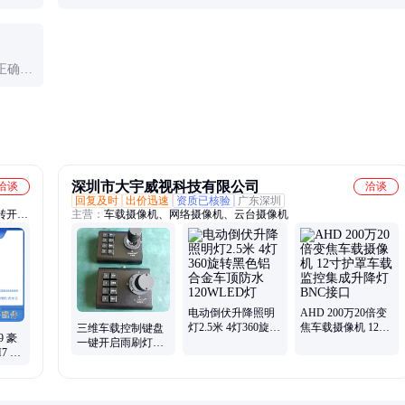
智能家
万次开关操作。实际寿命取决于使用频率和环境条件，潮
湿或多尘环境会缩短寿命。
正确，
能是否
深圳市大宇威视科技有限公司
洽谈
洽谈
回复及时
出价迅速
资质已核验
广东深圳
转开
主营：
车载摄像机、网络摄像机、云台摄像机
电动倒伏升降照明
AHD 200万20倍变
灯2.5米 4灯360旋转
焦车载摄像机 12寸
三维车载控制键盘
9 豪
黑色铝合金车顶防
护罩车载监控集成
一键开启雨刷灯光
H7 斯
水120WLED灯
升降灯 BNC接口
开关 RS485 操作云
开关
台摄像机旋转