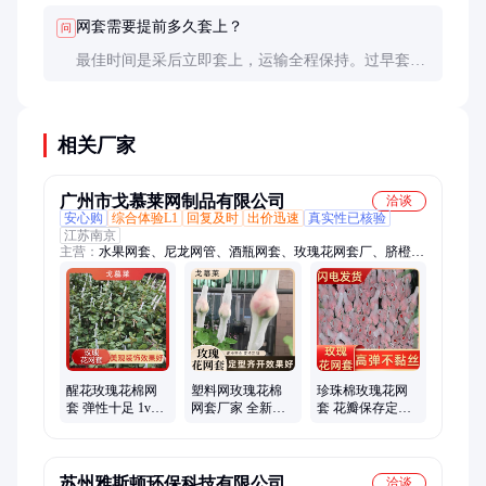
网套需要提前多久套上？
问
最佳时间是采后立即套上，运输全程保持。过早套上
可能影响花苞发育，过晚则保护效果打折扣。
相关厂家
广州市戈慕莱网制品有限公司
洽谈
安心购
综合体验L1
回复及时
出价迅速
真实性已核验
江苏南京
主营：
水果网套、尼龙网管、酒瓶网套、玫瑰花网套厂、脐橙网
套、仿真草坪、鲜花套子、造浪pe网套、塑料网眼袋、加密遮阳
网、泳池防晒网、圆丝遮阳网、遮阳防晒网、大姜遮阳网、楼顶
防晒网、防尘遮阳网、工地盖土网、眼影刷网套、化妆刷网套、
吊灯防护网、pe塑料保护套、新疆塑料网套、西瓜塑料网套、月
季鲜花套袋、水果蔬菜网套、塑料网套
醒花玫瑰花棉网
塑料网玫瑰花棉
珍珠棉玫瑰花网
套 弹性十足 1v1
网套厂家 全新料
套 花瓣保存定型
定制服务 戈慕莱
生产 安装简易 戈
保护网 全新料色
慕莱
泽鲜亮 戈慕莱
苏州雅斯顿环保科技有限公司
洽谈