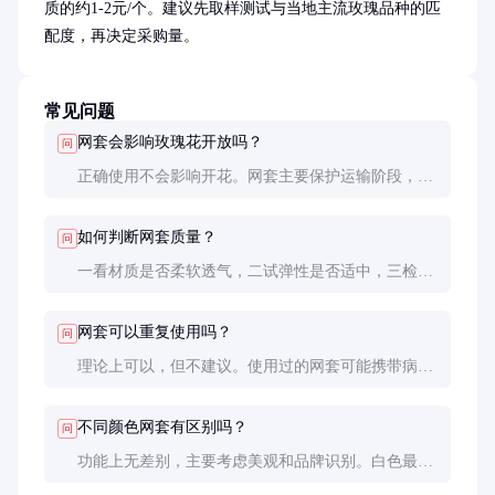
质的约1-2元/个。建议先取样测试与当地主流玫瑰品种的匹
配度，再决定采购量。
常见问题
网套会影响玫瑰花开放吗？
问
正确使用不会影响开花。网套主要保护运输阶段，到
店后应及时拆除，让花苞自然舒展。优质网套透气性
好，短期佩戴不影响花苞发育。
如何判断网套质量？
问
一看材质是否柔软透气，二试弹性是否适中，三检查
缝线是否牢固。优质网套拉伸后能快速回弹，不会留
下明显折痕。
网套可以重复使用吗？
问
理论上可以，但不建议。使用过的网套可能携带病
菌，且弹性会降低。从卫生和效果考虑，最好每次换
新。
不同颜色网套有区别吗？
问
功能上无差别，主要考虑美观和品牌识别。白色最常
用，彩色网套多用于特定节日或品牌标识。