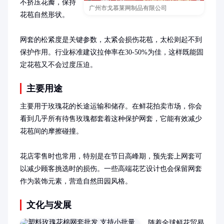
不挤压花瓣，保持
广州市戈慕莱网制品有限公司
花苞自然形状。

网套的松紧度是关键参数，太紧会损伤花苞，太松则起不到
保护作用。行业标准建议拉伸率在30-50%为佳，这样既能固
定花苞又不会过度压迫。
主要用途
主要用于玫瑰花的长途运输和储存。在鲜花拍卖市场，你会
看到几乎所有待售玫瑰都套着这种保护网套，它能有效减少
花苞间的摩擦碰撞。

花店零售时也常用，特别是在节日高峰期，预先套上网套可
以减少顾客挑选时的损伤。一些高端花艺设计也会保留网套
作为装饰元素，营造自然田园风格。
文化与发展
随着全球鲜花贸易