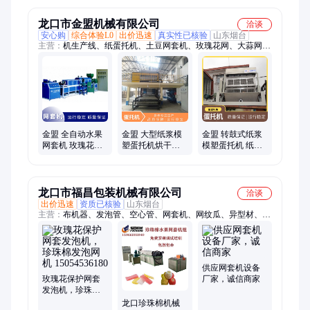
龙口市金盟机械有限公司
洽谈
安心购
综合体验L0
出价迅速
真实性已核验
山东烟台
主营：
机生产线、纸蛋托机、土豆网套机、玫瑰花网、大蒜网套
机、水果网套机、发泡管设备、苹果网套机、鸡蛋托盘机、半自
动蛋托、珍珠棉增厚机、珍珠棉挤出机、鸡蛋托盘设备、珍珠棉
生产线、珍珠棉覆膜机
金盟 全自动水果
金盟 大型纸浆模
金盟 转鼓式纸浆
网套机 玫瑰花珍
塑蛋托机烘干机
模塑蛋托机 纸塑
珠棉网套设备 运
瓶托杯托包装生
底托生产线 大型
行平稳
产线 生产效率高
机械托盘制造设
备
龙口市福昌包装机械有限公司
洽谈
出价迅速
资质已核验
山东烟台
主营：
布机器、发泡管、空心管、网套机、网纹瓜、异型材、打
包棉、棉卷材、网袋机、托盘机、网设备、吹膜机、珍珠棉、条
设备、打片机、果套机、挤出机、塑料棒、蛋托机、快餐盒、种
子托、角机器、发泡条、epe海绵、发泡网
供应网套机设备
玫瑰花保护网套
厂家，诚信商家
发泡机，珍珠棉
发泡网机
龙口珍珠棉机械