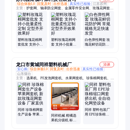
综合体验L0
回复及时
出价迅速
真实性已核验
江苏苏州
主营：
护套网、轴承防尘网套、金属零件安全网、玫瑰花网套、
玫瑰花塑料网套、金属零件保护网、金属制品防护网、金属配件
保护网、金属工件安全网、滤芯防护钢瓶网、编织式钢瓶防护
网、金属滤芯钢瓶网、防锈金属钢瓶网、车载空气滤芯钢瓶网、
车用空气滤芯网、汽车空气滤芯网、定制汽车空气滤芯网、金属
垫片网、工业金属垫片网、生蚝渔业养殖网、五金件护套网、金
属配件护套网、五金护套防护网、工件防护套网、工件护套网
塑料玫瑰花棉网
塑料玫瑰花棉网
白色弹性网套 玫
套批发 支持小批
套 支持小批量柔
瑰花鲜切花防护
量柔性定制 定型
性定制 定型齐开
网 常规规格充足
齐开效果好
效果好
快速发货
龙口市黄城同祥塑料机械厂
洽谈
安心购
综合体验L0
回复及时
出价迅速
真实性已核验
山东烟台
主营：
选果机、PE发泡网套机、水果网套机、珍珠棉网套机、果
品分级机、苹果选果机、全自动选果机
同祥 珍珠棉网套
同祥 塑料包装厂
生产设备 苹果网
用 EPE珍珠棉缩
同祥机械 柑橘选
套机 新款玫瑰花
口网套挤出机 全
果机分级机 标准
网套设备 厂家直
自动化网垫设备
化生产 方便清洁
供