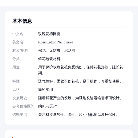
基本信息
中文名
玫瑰花棉网套
英文名
Rose Cotton Net Sleeve
材质/用料
棉花、无纺布、尼龙网
分类
鲜花包装材料
用途
用于保护玫瑰花苞免受损伤，保持花苞形状，延长花
期。
特性
透气性好，柔软不伤花苞，易于操作，可重复使用。
风格
简约实用
发展历史
随着鲜花产业的发展，为满足长途运输需求而设计。
参考价格区间
约0.5-2元/个
选购要点
关注材质透气性、弹性、尺寸适配度以及环保性。