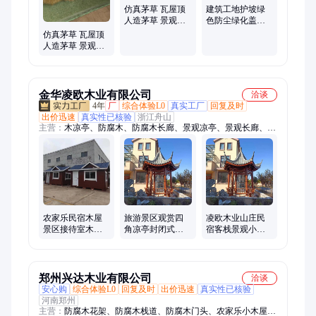
仿真茅草 瓦屋顶
建筑工地护坡绿
人造茅草 景观装
色防尘绿化盖土
饰 茅草农家乐装
网 1.5-8针防尘网
仿真茅草 瓦屋顶
饰
人造茅草 景观装
饰 农家乐装饰屋
顶
金华凌欧木业有限公司
洽谈
4年
厂
综合体验L0
真实工厂
回复及时
出价迅速
真实性已核验
浙江舟山
主营：
木凉亭、防腐木、防腐木长廊、景观凉亭、景观长廊、木
亭子
农家乐民宿木屋
旅游景区观赏四
凌欧木业山庄民
景区接待室木房
角凉亭封闭式款
宿客栈景观小木
子 景观客栈木凉
式 庭院乘凉茶水
屋 农家乐休闲六
亭 古建亭子
木亭子 农家乐景
角凉亭 芬兰木木
观亭
亭子
郑州兴达木业有限公司
洽谈
安心购
综合体验L0
回复及时
出价迅速
真实性已核验
河南郑州
主营：
防腐木花架、防腐木栈道、防腐木门头、农家乐小木屋、