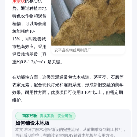
乐景观
的核心优
势。通过种植本地
特色农作物和观赏
植物，可以降低建
筑能耗约10-
15%，同时改善城
市热岛效应。采用
安平县亮朝丝网制品厂
轻质栽培基质（容
重约0.8-1.2g/cm³）是关键。

在功能性方面，这类景观通常包含木栈道、茅草亭、石磨等
农家元素，配合现代灯光和灌溉系统，形成新旧交融的美学
效果。耐用性方面，优质项目可使用8-10年以上，但需定期
维护。
商家经验
真实案例 · 安全可信
如何铺设木地板
本文详细讲解木地板铺设的完整流程，从前期准备到施工技巧，
再到后期维护，帮助读者掌握DIY铺设木地板的实用方法。