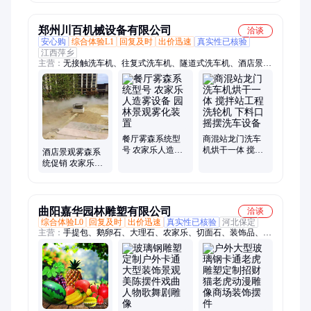
造安装一体
多样 霖博
郑州川百机械设备有限公司
洽谈
安心购
综合体验L1
回复及时
出价迅速
真实性已核验
江西萍乡
主营：
无接触洗车机、往复式洗车机、隧道式洗车机、酒店景观
雾森系统、大巴洗车机、通道式洗车机、加油站洗车机、龙门洗
车机、厂区龙门洗车机、煤厂龙门洗车机、搅拌站洗车机、降尘
喷雾设备、工程洗车机
餐厅雾森系统型
商混站龙门洗车
号 农家乐人造雾
机烘干一体 搅拌
酒店景观雾森系
设备 园林景观雾
站工程洗轮机 下
统促销 农家乐人
化装置
料口摇摆洗车设
造雾设备 小区雾
备
化装置
曲阳嘉华园林雕塑有限公司
洽谈
综合体验L0
回复及时
出价迅速
真实性已核验
河北保定
主营：
手提包、鹅卵石、大理石、农家乐、切面石、装饰品、拦
路石、环雕塑、牛奶瓶、工艺品、背景墙、影壁墙、购物袋、牛
雕塑、气球摆件、浮雕挂件、月亮雕塑、水滴雕塑、道具摆件、
蝴蝶雕塑、铁艺装饰、人物雕塑、石雕大象、雕塑摆件、人物雕
像、摆件饰品