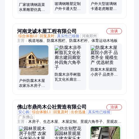
玻璃钢雕塑定制
户外大型玻璃钢
厂家玻璃钢蔬菜
户外卡通大型装
卡通老虎雕塑定
水果雕塑仿真果
饰景观美陈摆件
制招财猫老虎动
蔬农家乐景区商
戏曲人物歌舞剧
漫雕像商场装饰
场广场景观雕塑
雕像
摆件
摆件
河南龙诚木屋工程有限公司
洽谈
综合体验L0
回复及时
真实性已核验
河南郑州
主营：
栈道地板、防腐木围栏、防腐木栏杆、体育运动木地板
防腐木木屋庭院
防腐木凉亭树脂
小房子 品类齐全
瓦文化长廊古建
规模生产 优选材
户外防腐木木屋
回廊室外四角六
质
农家乐木房子生
角亭子
态仿古民宅 景观
园林别墅
佛山市鼎尚木公社营造有限公司
洽谈
安心购
综合体验L1
回复及时
出价迅速
真实性已核验
广东佛山
主营：
木房子、生态木屋、木屋定制、景观六角亭子、景观农家
乐民宿、防腐木景观工程、三角景观木屋、木屋别墅、古建凉
亭、木屋民宿、简约木屋、古建木屋、防腐木屋、异形木屋、防
腐木凉亭、三角形木屋、防腐木木屋、户外景区民宿、三角形防