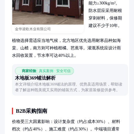
能力≥300kg/m²。
防水层应采用耐根
穿刺材料，保修期
建议不少于10年。

金华凌欧木业有限公司
植物选择需适应当地气候，北方地区优先选用耐寒品种如海
棠、山楂，南方则可种植柑橘、芭蕉等。灌溉系统应设计雨
水回收装置，节水率可达40%以上。
商家经验
真实案例 · 安全可信
木地板369铺法解析
本文详细介绍木地板369铺法的原理、优势及适用场景，帮助读
者了解这种既美观又实用的铺装方式，为家居装修提供参考。
B2B采购指南
价格受三大因素影响：设计复杂度（约占成本30%）、材料
档次（约占40%）、施工难度（约占30%）。中端项目通常