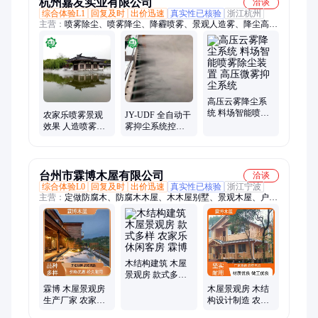
杭州嘉友实业有限公司
洽谈
综合体验L1
回复及时
出价迅速
真实性已核验
浙江杭州
主营：
喷雾除尘、喷雾降尘、降霾喷雾、景观人造雾、降尘高
压、喷淋系统、喷雾设备、水雾除烟、雾森系统、储煤车间、路
灯杆喷雾、厂房加湿机、远程雾炮机、湿除尘系统、车间加湿
机、雾除尘系统、降尘雾炮机、水喷淋抑尘、尘系统主机、除尘
雾炮机、车间加湿器、水喷雾防尘、森设备主机、喷淋除尘装
置、喷淋降尘系统
高压云雾降尘系
统 料场智能喷雾
农家乐喷雾景观
JY-UDF 全自动干
除尘装置 高压微
效果 人造喷雾系
雾抑尘系统控制
雾抑尘系统
统施工 主机户外
主机 卸煤机卸料
防水
坑钢渣车间降尘
台州市霖博木屋有限公司
洽谈
综合体验L0
回复及时
出价迅速
真实性已核验
浙江宁波
主营：
定做防腐木、防腐木木屋、木木屋别墅、景观木屋、户外
景观工程、休闲农庄民宿、生态景区木屋
木结构建筑 木屋
景观房 款式多样
农家乐休闲客房
霖博 木屋景观房
木屋景观房 木结
霖博
生产厂家 农家乐
构设计制造 农家
休闲客房 设计制
乐休闲客房 款式