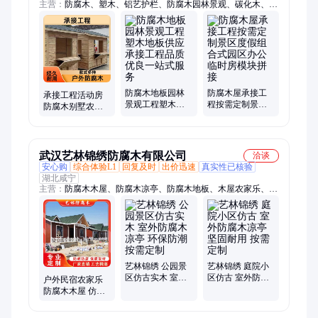
主营：
防腐木、塑木、铝艺护栏、防腐木园林景观、碳化木、防
腐木地板、防腐木屋、防腐木花架、防腐木凉亭
防腐木地板园林
防腐木屋承接工
承接工程活动房
景观工程塑木地
程按需定制景区
防腐木别墅农家
板供应承接工程
度假组合式园区
乐餐饮包间高性
品质优良一站式
办公临时房模块
价比景观工程一
服务
拼接
站式
武汉艺林锦绣防腐木有限公司
洽谈
安心购
综合体验L1
回复及时
出价迅速
真实性已核验
湖北咸宁
主营：
防腐木木屋、防腐木凉亭、防腐木地板、木屋农家乐、防
腐木栏杆、防腐木长廊、木屋别墅、防腐木木栈道、防腐木花
箱、防腐木材料
艺林锦绣 公园景
艺林锦绣 庭院小
区仿古实木 室外
区仿古 室外防腐
户外民宿农家乐
防腐木凉亭 环保
木凉亭 坚固耐用
防腐木木屋 仿古
防潮 按需定制
按需定制
别墅花园园林景
观休闲房屋 工厂