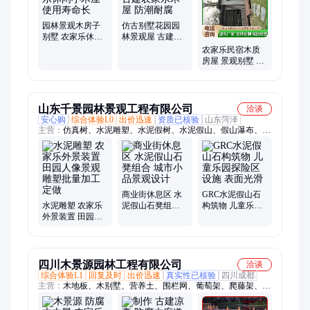
腐木木房子、异形木屋别墅、景区露营地民宿、三角木屋景区民
宿、户外木房子、生态别墅木房子、户外组装木房子
园林景观木房子
仿古别墅花园园
别墅 农家乐休闲
林景观屋 古建农
小木屋 使用寿命
家乐木屋 防潮耐
农家乐民宿木质
长
腐
房屋 景观别墅 美
观大气 适应能力
强
山东千景园林景观工程有限公司
洽谈
安心购
综合体验L0
出价迅速
资质已核验
山东菏泽
主营：
仿真树、水泥雕塑、水泥假树、水泥假山、假山瀑布、仿
木护栏、仿木亭子、水泥仿木凉亭、园区仿木栏杆、仿木凉亭图
片、水泥仿木花架、水泥仿木栏杆、水泥假树大门
商业街休息区 水
GRC水泥假山石
水泥雕塑 农家乐
泥假山石凳组合
构筑物 儿童乐园
外景装置 田园人
城市小品景观设
探险区设施 表面
像景观雕塑批量
计
光滑
加工定做
四川木景源园林工程有限公司
洽谈
综合体验L1
回复及时
出价迅速
真实性已核验
四川成都
主营：
木地板、木别墅、营养土、围栏网、葡萄架、爬藤架、木
板路、小木桥、道路花箱、木质房屋、隔断栅栏、户外花箱、花