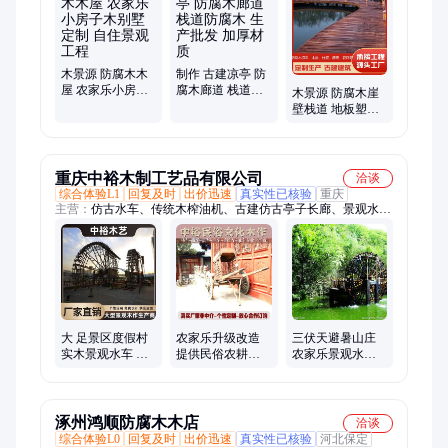
箱定制、实木门亭、仿古门头、古建凉亭、露台吊椅、实木花
盆、实木花槽、花园木门、木质凉亭、平台地板、实木花箱、五
金配件、庭院凉亭
木景源 防腐木木
制作 古建凉亭 防
屋 农家乐小房子
腐木廊道 栈道防
木景源 防腐木崖
木别墅定制 自住
腐木 生产批发 加
壁栈道 地板塑木
景观工程
厚材质
加工定制 简约美
观
重庆中裕木制工艺品有限公司
洽谈
综合体验L1
回复及时
出价迅速
真实性已核验
重庆
主营：
仿古水车、传统木榨油机、古建仿古亭子长廊、景观水
车、大型防腐木景观水车、防腐木景观荷兰风车、景观浮桥吊桥
拱桥、防腐木景观小品、传统手推车售货车、传统仿古水车、仿
古木制水车、仿古匾牌贺寿木匾、实木雕刻牌匾、景区悬空栈道
栏杆导示牌、防腐木宣传栏文化长廊、古法榨油机技术培训、抛
石机撞车古代攻城器械、中式装修牌楼门头、宋代水运仪传统民
俗文化产品、古建美人靠雀替挂罗仿古大门、民居风格吊脚楼木
房子、传统古战车、传统民俗文创产品、农耕文化产品、古法榨
大 足景区度假村
农家乐升级改造
三伏天避暑山庄
油机
实木景观水车 农
提供民俗农耕文
农家乐景观水车
家乐防腐木民宿
化主题乐园景观
实木防腐木木质
木屋宣传栏荷兰
小品整体方案
天车
风车
涿州鸿顺防腐木木店
洽谈
综合体验L0
回复及时
出价迅速
真实性已核验
河北保定