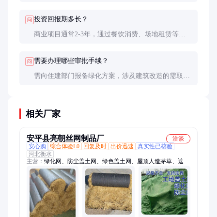
寒植物移入温室或用保温棉包裹，暂停使用水景设
施。建议10-15天检查一次关键节点。
投资回报期多长？
问
商业项目通常2-3年，通过餐饮消费、场地租赁等实
现回报。住宅项目价值提升效果明显，但直接收益周
期约4-5年。
需要办理哪些审批手续？
问
需向住建部门报备绿化方案，涉及建筑改造的需取得
规划许可。餐饮区还需办理卫生许可和消防验收，建
议委托专业机构代办。
相关厂家
安平县亮朝丝网制品厂
洽谈
安心购
综合体验L0
回复及时
出价迅速
真实性已核验
河北衡水
主营：
绿化网、防尘盖土网、绿色盖土网、屋顶人造茅草、遮阳
盖煤网、盖土防尘用网、工地覆盖网、盖煤盖沙加厚网