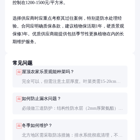
控制在1200-1500元/平方米。

选择供应商时应重点考察其过往案例，特别是防水处理经
验。合同应明确质保条款，建议植物保活期1年，硬质景观
保修3年。优质供应商能提供包括季节性更换植物在内的长
期维护服务。
常见问题
屋顶农家乐景观能种菜吗？
问
完全可以，但需注意土层厚度。叶菜类需15-20cm土
层，果菜类需25-30cm。推荐种植生长周期短的品种
如生菜、小白菜，搭配滴灌系统效果更佳。
如何防止漏水问题？
问
必须做三道防护：结构性防水层（2mm厚聚氨酯）、
防根穿刺层（HDPE膜）、排水保护层（陶粒）。施
工后需进行48小时闭水测试。
冬季如何维护？
问
北方地区需采取防冻措施：排水系统彻底清理，不耐