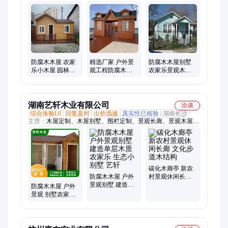
防腐木护栏、防腐木木屋、防腐木设计、防腐木木桥、防腐木凉
亭、防腐木长廊、防腐木秋千、防腐木别墅、户外防腐木、防腐
木、防腐木地板、防腐木花箱、防腐木古建、古建凉亭、塑木地
板、铝合金凉亭、铝合金花箱、竹木地板
防腐木木屋 农家
精选厂家 户外景
防腐木木屋别墅
乐小木屋 园林景
观工程防腐木木
农家乐景观木房
观木房子 规格齐
屋 农家乐可移动
售货亭小木屋 设
全
木房子 送货上门
计新颖 工艺精湛
湖南艺轩木业有限公司
洽谈
综合体验L0
回复及时
出价迅速
真实性已核验
湖南长沙
主营：
木屋定制、木屋别墅、围栏定制、景观长廊、景观木屋、
景区景观防腐木栈道、民宿木屋、景区配套木屋、定制木屋、防
腐木栅栏、防腐木别墅、木屋售卖亭、防腐木长廊、木门楼庭
院、重型木屋、防腐木花架、防腐木地板、防腐木花箱、防腐木
护栏、防腐木木屋、古建凉亭、防腐木古建、观景防腐木廊亭、
户外耐腐防腐木屋、防腐木木屋别墅
碳化木廊亭 新农
防腐木木屋 户外
村景观休闲长廊
景观别墅 建造单
文化步道木结构
防腐木木屋 户外
层木质农家乐 生
景观 别墅农家乐
态小别墅 艺轩
生态小别墅木别
墅 艺轩