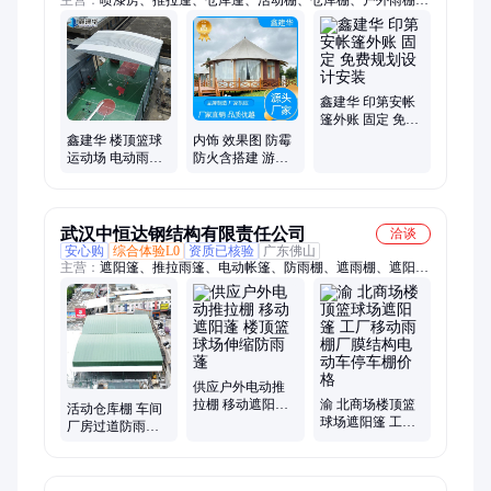
推拉雨棚、遮阳棚车、活动车棚、活动雨棚、仓库雨棚、移动雨
棚、推拉雨篷、厂房屋顶、物流移动、仓储雨篷、仓库排档、简
易伸缩、放货遮阳、伸缩雨篷、防水帆布、环保喷漆、违章搭
建、移动帐篷、雨蓬可接
鑫建华 印第安帐
篷外账 固定 免费
规划设计安装
鑫建华 楼顶篮球
内饰 效果图 防霉
运动场 电动雨棚
防火含搭建 游牧
户外大型活动伸
民宿木屋帐篷 鑫
缩棚仓库 用途多
建华
武汉中恒达钢结构有限责任公司
洽谈
安心购
综合体验L0
资质已核验
广东佛山
主营：
遮阳篷、推拉雨篷、电动帐篷、防雨棚、遮雨棚、遮阳
棚、移动帐棚、户外雨棚、推拉雨棚、车库雨棚、停车雨棚、折
叠雨棚、简易雨棚、雨棚厂房、活动雨棚、仓库雨棚、仓库篷
房、仓库帐蓬、推拉帐蓬、伸缩雨篷、帐篷仓库、电动雨蓬、遮
风挡雨、电动伸缩、移动帐蓬
供应户外电动推
拉棚 移动遮阳蓬
渝 北商场楼顶篮
活动仓库棚 车间
楼顶篮球场伸缩
球场遮阳篷 工厂
厂房过道防雨棚
防雨蓬
移动雨棚厂膜结
楼顶篮球场遮阳
构电动车停车棚
顶棚 自动伸缩
价 格