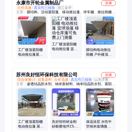
永康市开轮金属制品厂
洽谈
出价迅速
真实性已核验
浙江金华
主营：
膜结构、活动遮阳蓬、移动推拉蓬、停车棚、推拉雨棚、
移动雨棚、展会雨棚、电动雨棚、遮阳雨棚、户外遮阳棚、电动
推拉雨棚、膜结构停车棚、膜结构发货雨棚、庭院遮阳篷、移动
推伸缩雨蓬
工厂楼顶遮阳棚
电动推拉蓬 篮球
工厂楼顶遮阳棚
膜结构电动推拉
场篷 移动仓库蓬
电动推拉蓬屋檐
雨棚 户外楼顶遮
可免费上门测量
篮球场篷收缩顶
阳棚 篮球场伸缩
棚 金固久膜结构
防雨篷
苏州良好恒环保科技有限公司
洽谈
综合体验L0
回复及时
出价迅速
真实性已核验
山东济南
主营：
渗透结晶防水剂、纳米新材料、纳米结晶防水剂、遮阳
棚、渗透乳液
工厂楼顶遮阳棚
良好恒特材金刚
保温涂层 水性中
电动推拉蓬 屋檐
砂耐磨地坪ZX-
空纳米玻璃微珠
挡雨棚 篮球场篷
018 金属作色 施
保温隔热耐腐蚀