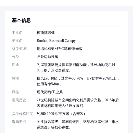
基本信息
中文名
楼顶篮球棚
英文名
Rooftop Basketball Canopy
材质/用料
钢结构框架+PVC篷布/阳光板
分类
户外运动设施
用途
为屋顶篮球场提供遮阳挡雨功能，延长场地使用时
间，提升运动舒适度。
特性
抗风压8-10级，透光率30-70%，UV防护率95%以上，
使用寿命5-8年。
风格
现代简约/工业风
发展历史
21世纪初随城市空间集约化利用需求兴起，2015年后
因新材料应用进入快速发展期。
参考价格区间
约800-1500元/平方米（含安装）
选购要点
关注抗风等级、篷布耐候性、钢结构防腐处理、排水
系统设计等核心参数。