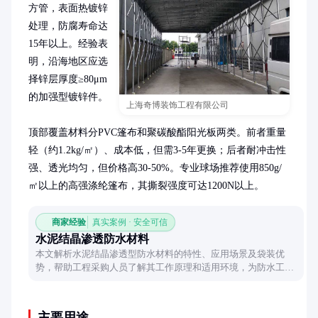
方管，表面热镀锌
处理，防腐寿命达
15年以上。经验表
明，沿海地区应选
择锌层厚度≥80μm
的加强型镀锌件。

上海奇博装饰工程有限公司
顶部覆盖材料分PVC篷布和聚碳酸酯阳光板两类。前者重量
轻（约1.2kg/㎡）、成本低，但需3-5年更换；后者耐冲击性
强、透光均匀，但价格高30-50%。专业球场推荐使用850g/
㎡以上的高强涤纶篷布，其撕裂强度可达1200N以上。
商家经验
真实案例 · 安全可信
水泥结晶渗透防水材料
本文解析水泥结晶渗透型防水材料的特性、应用场景及袋装优
势，帮助工程采购人员了解其工作原理和适用环境，为防水工程
提供实用参考。
主要用途