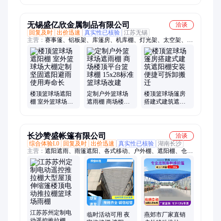
收缩顶棚制作
工性能优地面耐
材料 建筑施工
腾性好
无锡盛亿欣金属制品有限公司
洽谈
回复及时
出价迅速
真实性已核验
江苏无锡
主营：
赛事篷、铝板架、库篷房、机库棚、灯光架、太空架、音
响架、雷亚架、演唱会、羽毛球篷房、演出t台、舞台t台、20小
桁架、造型篷房、会展篷房、仓储活动、喜事帐篷、户外篷房、
展会大篷、尖顶篷房、婚礼篷房、铝合金桁架、舞台桁架
楼顶篮球场遮阳
定制户外篮球场
楼顶篮球场篷房
棚 室外篮球场大
遮雨棚 商场楼顶
搭建式建筑遮阳
棚定制 坚固遮阳
平台篮球棚 15x28
棚安装便捷可拆
避雨使用寿命长
标准篮球场改建
卸搬迁
长沙赞盛帐篷有限公司
洽谈
综合体验L0
回复及时
出价迅速
真实性已核验
湖南长沙
主营：
遮阳遮雨、雨篷遮阳、各式移动、户外棚、遮阳棚、仓库
棚、推拉雨棚、棚停车篷、伞棚遮阳、棚防雨棚、棚活动车、雨
棚户外、活动雨棚、窗棚窗户、棚遮雨棚、篷停车棚、折叠棚遮
阳、电动停车棚、仓库伸缩棚、帐篷推拉棚、活动棚帐篷、棚户
外移动、铝合金篷房、雨篷可施工、折叠篷伸缩
江苏苏州定制电
临时活动可用 夜
燕郊市厂家直销
动遥控推拉棚大