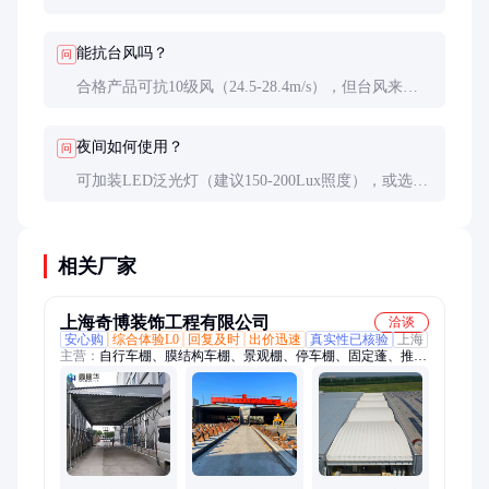
顶棚坡度，北方地区建议配置融雪电热系统。
能抗台风吗？
问
合格产品可抗10级风（24.5-28.4m/s），但台风来临
前应检查地脚螺栓是否松动，必要时临时拆除篷布。
夜间如何使用？
问
可加装LED泛光灯（建议150-200Lux照度），或选择
透光率70%的乳白色阳光板实现自然采光。
相关厂家
上海奇博装饰工程有限公司
洽谈
安心购
综合体验L0
回复及时
出价迅速
真实性已核验
上海
主营：
自行车棚、膜结构车棚、景观棚、停车棚、固定蓬、推拉
蓬