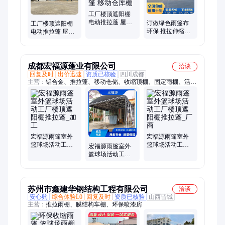
篷、电动雨蓬、露营帐篷
工厂楼顶遮阳棚
电动推拉蓬 屋檐
订做绿色雨篷布
工厂楼顶遮阳棚
挡雨棚 篮球场伸
环保 推拉伸缩雨
电动推拉蓬 屋檐
缩雨篷 移动仓库
棚 储蓄仓库物流
挡雨棚 篮球场篷
棚
棚空间超大
收缩顶棚制作
成都宏福源蓬业有限公司
洽谈
回复及时
出价迅速
资质已核验
四川成都
主营：
铝合金、推拉蓬、移动仓储、收缩顶棚、固定雨棚、活动
雨棚、推拉活动棚、电动推拉棚、屋檐挡雨棚、楼顶遮阳棚、门
头阳光雨棚、防晒阳光雨棚、防晒停车遮阳棚、户外用品、扁通
伸缩架、镀锌钢管结构、防雨防晒镀锌管
宏福源雨篷室外
宏福源雨篷室外
篮球场活动工厂
篮球场活动工厂
宏福源雨篷室外
楼顶遮阳棚推拉
楼顶遮阳棚推拉
篮球场活动工厂
蓬_加工
蓬_厂商
楼顶遮阳棚推拉
蓬_定制
苏州市鑫建华钢结构工程有限公司
洽谈
安心购
综合体验L0
回复及时
资质已核验
山西晋城
主营：
推拉雨棚、膜结构车棚、环保喷漆房