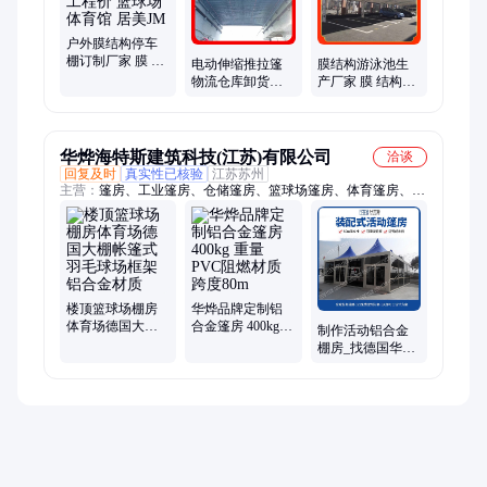
户外膜结构停车
棚订制厂家 膜 结
电动伸缩推拉篷
膜结构游泳池生
构楼顶工程价 篮
物流仓库卸货区
产厂家 膜 结构停
球场体育馆 居美
雨棚 抗风移动棚
车棚 体育场泳池
JM
居美JM
华烨海特斯建筑科技(江苏)有限公司
洽谈
回复及时
真实性已核验
江苏苏州
主营：
篷房、工业篷房、仓储篷房、篮球场篷房、体育篷房、机
库篷房、矿业篷房、篷房定制、篷房工厂、活动篷房、场馆篷
房、羽毛球馆篷房、足球馆篷房、网球馆篷房、游泳馆篷房
楼顶篮球场棚房
华烨品牌定制铝
体育场德国大棚
合金篷房 400kg
制作活动铝合金
帐篷式羽毛球场
重量 PVC阻燃材
棚房_找德国华烨
框架铝合金材质
质 跨度80m
篷房—专业、专
注、安全