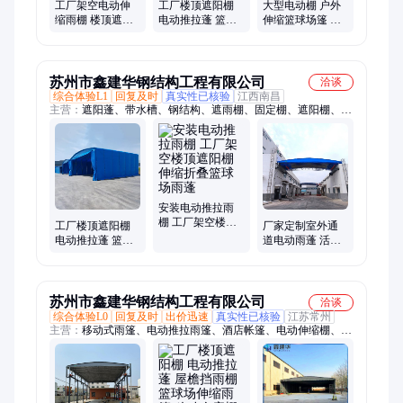
工厂架空电动伸
工厂楼顶遮阳棚
大型电动棚 户外
缩雨棚 楼顶遮阳
电动推拉蓬 篮球
伸缩篮球场篷 体
棚 户外篮球场智
场收缩挡雨顶棚
育场楼顶搭建抗
能顶棚
风抗压遮阳挡雨
棚
苏州市鑫建华钢结构工程有限公司
洽谈
综合体验L1
回复及时
真实性已核验
江西南昌
主营：
遮阳蓬、带水槽、钢结构、遮雨棚、固定棚、遮阳棚、推
拉雨棚、雨棚坚固、玻璃雨棚、雨棚雨蓬、pvc工业夹、遮阳遮
雨、雨蓬配件、移动伸缩、移动雨篷、帐篷电动、防风帐篷、加
固地钉、钢筋帐篷、折叠遮阳、环保设备、仓库帐篷、帐篷材
料、伸缩雨蓬、自动伸缩
安装电动推拉雨
棚 工厂架空楼顶
工厂楼顶遮阳棚
厂家定制室外通
遮阳棚 伸缩折叠
电动推拉蓬 篮球
道电动雨蓬 活动
篮球场雨蓬
场收缩顶棚免费
推拉雨棚 移动篮
设计安装
球场雨篷耐用专
业
苏州市鑫建华钢结构工程有限公司
洽谈
综合体验L0
回复及时
出价迅速
真实性已核验
江苏常州
主营：
移动式雨篷、电动推拉雨篷、酒店帐篷、电动伸缩棚、推
拉防雨棚、仓库棚、电动推拉棚、悬空式雨棚、轨道伸缩棚、活
动雨棚、遮阳棚、膜结构停车棚、7字型停车棚、钢立柱雨棚、
雨棚厂家、架空式雨棚、厂房通道雨棚、户外雨棚、大型推拉
棚、楼顶电动伸缩棚、移动式雨棚、电动雨棚厂家、推拉式雨