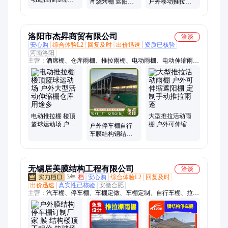
宵烧烤棚 遮阳挡
户外移动推拉雨
型屋顶伸缩篷楼
雨 品类齐全 赞盛
棚仓库活动推拉
顶电动推拉棚篮
帐蓬工地推拉雨
球场雨棚
篷
洛阳市杰昇商贸有限公司
洽谈
安心购
综合体验L2
回复及时
出价迅速
资质已核验
河南洛阳
主营：
酒席棚、仓库雨棚、推拉雨棚、电动雨棚、电动伸缩雨
棚、电动推拉棚、推拉篷、幼儿园电动遮阳帘
电动推拉棚 楼顶
大型推拉活动雨
篮球运动场 户外
棚 户外可伸缩遮
户外停车棚自行
大型活动伸缩棚
阳棚 定制手动推
车膜结构钢结构
仓库 用途多
拉雨蓬
遮阳棚充电桩汽
车棚电动车雨棚
无锡居美膜结构工程有限公司
洽谈
3年
档
安心购
综合体验L2
回复及时
出价迅速
真实性已核验
安徽合肥
主营：
汽车棚、停车棚、车棚定做、车棚定制、自行车棚、拉杆
车棚、自行车车棚、张拉膜车棚、推拉篷遮阳棚、推拉篷雨棚、
膜结构、推拉篷膜结构、推拉篷过道