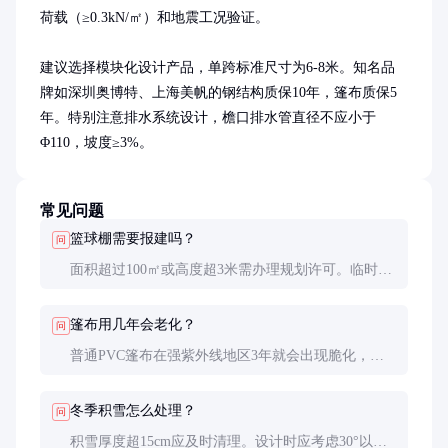
荷载（≥0.3kN/㎡）和地震工况验证。

建议选择模块化设计产品，单跨标准尺寸为6-8米。知名品
牌如深圳奥博特、上海美帆的钢结构质保10年，篷布质保5
年。特别注意排水系统设计，檐口排水管直径不应小于
Φ110，坡度≥3%。
常见问题
篮球棚需要报建吗？
问
面积超过100㎡或高度超3米需办理规划许可。临时建
筑备案有效期通常2-3年，永久建筑需按GB50009规范
进行结构验算。
篷布用几年会老化？
问
普通PVC篷布在强紫外线地区3年就会出现脆化，加
厚型或PVDF涂层篷布可达5-8年。建议每2年做一次
抗拉强度检测。
冬季积雪怎么处理？
问
积雪厚度超15cm应及时清理。设计时应考虑30°以上