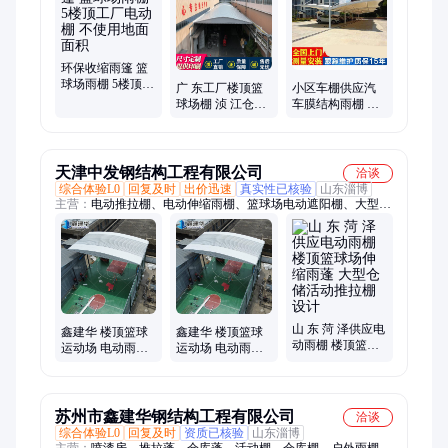
环保收缩雨篷 篮
球场雨棚 5楼顶工
广 东工厂楼顶篮
小区车棚供应汽
厂电动棚 不使用
球场棚 浈 江仓储
车膜结构雨棚 轿
地面面积
推拉棚 机库厂房
车遮阳棚 充电桩
电动雨篷不用报
停车棚
备
天津中发钢结构工程有限公司
洽谈
综合体验L0
回复及时
出价迅速
真实性已核验
山东淄博
主营：
电动推拉棚、电动伸缩雨棚、篮球场电动遮阳棚、大型仓
库雨棚、移动雨棚、移动大棚、膜结构车棚、钢立柱电动雨棚、
厂房通道悬空雨棚、膜结构雨棚、雨棚布、游泳池遮阳棚、移动
式帐篷
山 东 菏 泽供应电
鑫建华 楼顶篮球
鑫建华 楼顶篮球
动雨棚 楼顶篮球
运动场 电动雨棚
运动场 电动雨棚
场伸缩雨蓬 大型
户外大型活动伸
户外大型活动伸
仓储活动推拉棚
缩棚仓库 用途多
缩棚仓库 用途多
设计
苏州市鑫建华钢结构工程有限公司
洽谈
综合体验L0
回复及时
资质已核验
山东淄博
主营：
喷漆房、推拉蓬、仓库蓬、活动棚、仓库棚、户外雨棚、