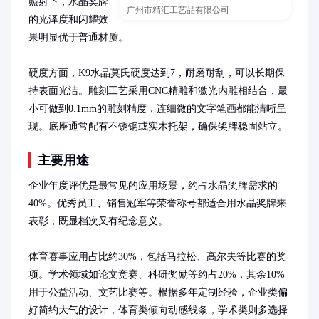
照射下，水晶奖牌
广州市精汇工艺品有限公司
的光泽度和闪耀效
果明显优于普通材质。

硬度方面，K9水晶莫氏硬度达到7，耐磨耐刮，可以长期保
持表面光洁。雕刻工艺采用CNC精雕和激光内雕相结合，最
小可做到0.1mm的雕刻精度，连细微的文字笔画都能清晰呈
现。底座通常配有不锈钢或实木托架，确保奖牌稳固站立。
主要用途
企业年度评优是最常见的应用场景，约占水晶奖牌需求的
40%。优秀员工、销售冠军等荣誉称号都适合用水晶奖牌来
表彰，既显档次又有纪念意义。

体育赛事应用占比约30%，包括马拉松、高尔夫等比赛的奖
项。学术领域如论文竞赛、科研奖励等约占20%，其余10%
用于公益活动、文艺比赛等。根据多年定制经验，企业类偏
好简约大气的设计，体育类倾向动感线条，学术类则多选择