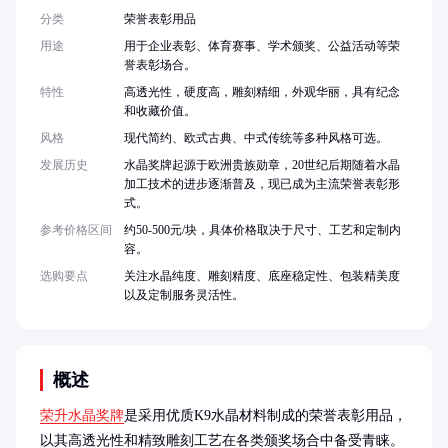
分类
荣誉表彰用品
用途
用于企业表彰、体育赛事、学术颁奖、公益活动等荣
誉表彰场合。
特性
高透光性，硬度高，雕刻精细，外观华丽，具有纪念
和收藏价值。
风格
现代简约、欧式古典、中式传统等多种风格可选。
发展历史
水晶奖牌起源于欧洲贵族勋章，20世纪后期随着水晶
加工技术的进步逐渐普及，现已成为主流荣誉表彰形
式。
参考价格区间
约50-500元/块，具体价格取决于尺寸、工艺和定制内
容。
选购要点
关注水晶纯度、雕刻精度、底座稳定性、包装精美度
以及定制服务灵活性。
概述
荣升水晶奖牌
是采用优质K9水晶材料制成的荣誉表彰用品，
以其高透光性和精致雕刻工艺在各类颁奖场合中备受青睐。