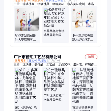
综合体验L0
回复及时
真实性已核验
广东广州
主营：
琉璃佛像、琉璃佛具、琉璃奖杯、水晶奖杯定制、水晶
球、水晶工艺品、木托奖牌、佛像定制、琉璃摆件、琉璃工艺品
水晶奖杯定制琉
璃奖牌龙年限定
奖杯定制原创设
龙年新品荣升琉
荣升职业技能大
计大赛琉璃奖品
璃水晶奖杯定制
赛奖品定做
荣升水晶奖牌定
年会奖牌刻字定
做生肖龙纪念牌
做工厂
广州市精汇工艺品有限公司
洽谈
回复及时
真实性已核验
广东广州
主营：
琉璃佛、装饰品、工艺品、水晶奖杯、退休老、牌制作、
琉璃金蟾、屏风装饰、礼品琉璃、琉璃药师、定制退休、大号琉
璃、礼品定制、佛像大件、装潢装饰、奖杯礼品、定做金属、佛
塔定制、佛堂佛像、金属合金、大件琉璃、琉璃奖杯、佛像定
制、合金奖杯、琉璃大象
广州琉璃奖杯厂
家生肖金牛奖杯
牛年礼品定做水
荣升-步步高升琉
晶奖杯奖牌琉璃
古法琉璃佛像佛