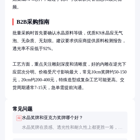
频。
B2B采购指南
批量采购时首先要确认水晶原料等级，优质K9水晶应无气
泡、无杂质、无划痕。建议要求供应商提供原料检测报告，
透光率不应低于92%。

工艺方面，重点关注雕刻深度和清晰度，好的内雕在逆光下
应层次分明。价格受尺寸影响最大，常见10cm奖牌约50-150
元，20cm约200-400元，特殊造型或复杂工艺可能更高。交
货周期通常7-15天，急单需提前沟通。
常见问题
水晶奖牌和亚克力奖牌哪个好？
问
水晶奖牌在质感、透光性和耐久性上都更胜一筹，适
合重要场合。亚克力价格较低但容易划伤，适合预算
有限或短期使用的场景。