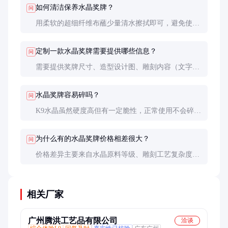
如何清洁保养水晶奖牌？
问
用柔软的超细纤维布蘸少量清水擦拭即可，避免使用
化学清洁剂。存放时最好放在展示盒内，防止灰尘堆
积和意外磕碰。
定制一款水晶奖牌需要提供哪些信息？
问
需要提供奖牌尺寸、造型设计图、雕刻内容（文字和
图案）、底座材质等基本信息。专业厂家会提供3D效
果图确认服务。
水晶奖牌容易碎吗？
问
K9水晶虽然硬度高但有一定脆性，正常使用不会碎
裂，但要避免从高处跌落或受到剧烈撞击。运输时会
有专用防震包装。
为什么有的水晶奖牌价格相差很大？
问
价格差异主要来自水晶原料等级、雕刻工艺复杂度、
底座材质等因素。建议根据实际用途选择合适档次，
不必盲目追求最高端。
相关厂家
广州腾洪工艺品有限公司
洽谈