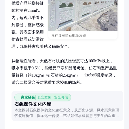
优质产品的拼接缝
隙控制在2mm以
内，远观几乎看不
到接缝，整体感极
强。其表面多采用
嘉祥县宸诺石雕经营部
仿古处理或防滑纹
理，既保持古典美感又确保安全。

从物理性能看，天然石材版的抗压强度可达100MPa以上，
吸水率低于0.5%，能经受严寒和酷暑考验。仿石陶瓷产品重
量较轻（约18kg/㎡ vs 石材的25kg/㎡），但抗折强度稍逊，
适合二楼露台等对承重要求较低的场所。
商家经验
真实案例 · 安全可信
石象摆件文化内涵
本文探讨石象摆件的文化象征意义，从历史渊源、风水寓意到现
代装饰价值，揭示这一传统工艺品如何承载智慧与美学的双重表
达。