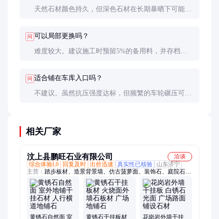
天然石材颜色持久，但深色石材在长期暴晒下可能轻
微褪色。仿石陶瓷采用高温釉料，保色性更好。选择
通过ISO10545-13耐候测试的产品更有保障。
可以局部更换吗？
问
难度较大。建议施工时预留5%的备用料，并存档精
确的铺装图纸。更换时需专业工人操作，新料可能需
做旧处理以达到整体协调。
适合铺在车库入口吗？
问
不建议。虽然抗压强度达标，但频繁的车轮碾压可能
导致拼缝处松动。车库区更适合用整块石材或高强混
凝土砖。
相关厂家
汶上县鹏旺石业有限公司
洽谈
综合体验L0
回复及时
出价迅速
真实性已核验
山东济宁
主营：
踏步板材、造景背景墙、仿古菠萝面、装饰石、庭院石、
蘑菇石、造景石材、光面石材、青石地铺石、公园地铺石、景区
白锈石、墙挂异型石、公园造景石、园林地铺石、花岗岩石材、
道路路沿石、庭院景观石、外墙干挂石、仿古地铺石、景区地铺
石、人行道青石板、芝麻灰路沿石、户外工程板、自然面景墙、
外墙干挂板
黄锈石自然面 室
黄锈石干挂板材
花岗岩外墙干挂