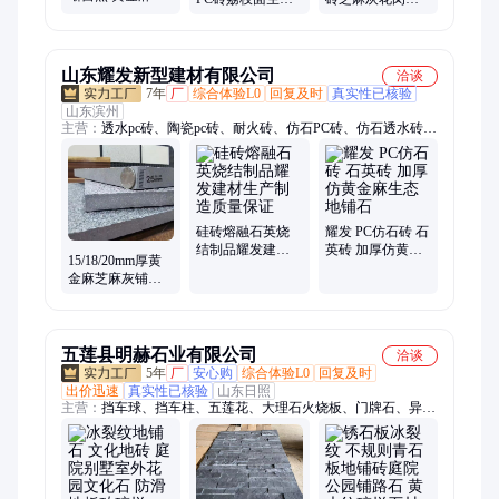
马柱火烧板 光面
地铺石适用于园
耐磨损 耐压性能
地铺石批发 异型
林景观别墅庭院
好 鑫佑建材
加工
山东耀发新型建材有限公司
洽谈
7年
厂
综合体验L0
回复及时
真实性已核验
山东滨州
主营：
透水pc砖、陶瓷pc砖、耐火砖、仿石PC砖、仿石透水砖、
仿石砖、地铺石、PC仿石砖、湿法仿石砖、路沿石、烧结砖、
透水砖、通体pc砖、水泥砖、高铝砖、生态陶瓷透水砖、值草
砖、护坡砖
硅砖熔融石英烧
耀发 PC仿石砖 石
结制品耀发建材
英砖 加厚仿黄金
15/18/20mm厚黄
生产制造质量保
麻生态地铺石
金麻芝麻灰铺地
证
砖 广场别墅庭院
用生态地铺石
五莲县明赫石业有限公司
洽谈
5年
厂
安心购
综合体验L0
回复及时
出价迅速
真实性已核验
山东日照
主营：
挡车球、挡车柱、五莲花、大理石火烧板、门牌石、异型
石材、黄锈石、芝麻黑、芝麻灰