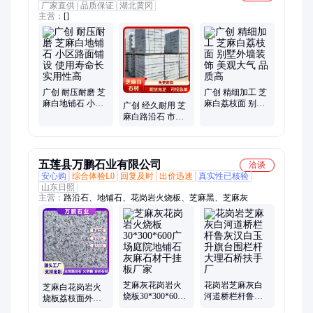
厂家直供
品质保证
湖北黄冈
主营：
[]
广创 耐压耐磨 芝
广创 精细加工 芝
麻白地铺石 小区
麻白荔枝面 别墅
广创 经久耐用 芝
路面铺设 使用寿
外墙装饰 美观大
麻白路沿石 市政
命长 实用性高
气 品质高
工程优选 稳固可
靠 达标合规
五莲县万鹏石业有限公司
洽谈
安心购
综合体验L0
回复及时
出价迅速
真实性已核验
山东日照
主营：
路沿石、地铺石、花岗岩火烧板、芝麻黑、芝麻灰
芝麻灰花岗岩火
花岗岩芝麻灰白
芝麻白花岗岩火
烧板30*300*600
河道桥栏杆鲁灰
烧板荔枝面外墙
广场庭院地铺石
汉白玉升旗台围
干挂板地铁口广