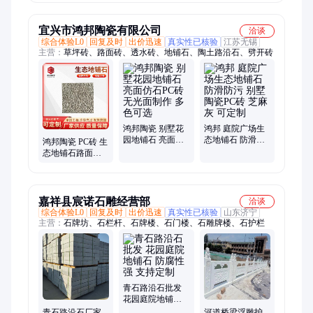
供货商 环球
家批发
宜兴市鸿邦陶瓷有限公司
洽谈
综合体验L0
回复及时
出价迅速
真实性已核验
江苏无锡
主营：
草坪砖、路面砖、透水砖、地铺石、陶土路沿石、劈开砖
鸿邦陶瓷 别墅花
鸿邦 庭院广场生
园地铺石 亮面仿
态地铺石 防滑防
鸿邦陶瓷 PC砖 生
石PC砖 无光面制
污 别墅陶瓷PC砖
态地铺石路面砖
作 多色可选
芝麻灰 可定制
别墅园林室外地
铺石砖
嘉祥县宸诺石雕经营部
洽谈
综合体验L0
回复及时
出价迅速
真实性已核验
山东济宁
主营：
石牌坊、石栏杆、石牌楼、石门楼、石雕牌楼、石护栏
青石路沿石批发
花园庭院地铺石
防腐性强 支持定
青石路沿石厂家
河道桥梁浮雕护