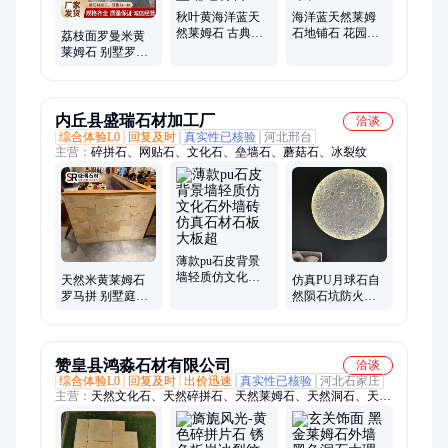
秋叶黄海洋蓝天
海洋蓝天然莱姆
然莱姆石 古典黑
石地铺石 花园别
荔枝面罗曼米黄
罗马拼地铺石 花
墅罗马拼砖 耐腐
莱姆石 别墅罗马
园别墅铺地材料
蚀 寿命长
拼地铺石 抗压耐
腐蚀 铭轩
内丘县盛瑞石材加工厂
洽谈
综合体验L0
回复及时
真实性已核验
河北邢台
主营：
碎拼石、网贴石、文化石、垒墙石、蘑菇石、冰裂纹
薄款pu石皮背景
墙轻质仿文化石
天然米黄莱姆石
仿真PU月球石自
外墙砖仿真石材
罗马拼 别墅庭院
然陨石坑防火阻
石板大板超
外墙地铺仿古石
燃装饰材料酒吧
材
餐厅轻质文化石
背景
赞皇县鸿淼石材有限公司
洽谈
综合体验L0
回复及时
出价迅速
真实性已核验
河北石家庄
主营：
天然文化石、天然碎拼石、天然莱姆石、天然洞石、天然
石皮墙石材、黄色文化石、灰色文化石、黑色文化石、绿色文化
石、白色文化石、灰色碎拼石、黄色碎拼石、黑色莱姆石、米黄