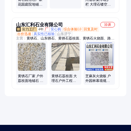
制
花园庭院地铺石
栏 大理石镂空栏
材质坚硬 上门铺
杆 防腐耐磨超坚
装
固 宸诺石雕
山东汇利石业有限公司
洽谈
4年
厂
安心购
综合体验L0
回复及时
出价迅速
真实性已核验
山东济宁
主营：
黄锈石、山东锈石、黄锈石荔枝面、黄锈石火烧面、路沿
石、黄锈石外墙、芝麻白、火烧板、芝麻黑
黄锈石厂家 户外
黄锈石荔枝面 大
芝麻灰火烧板 户
荔枝面地铺石 工
理石户外工程大
外园林幕墙规格
程铺地石石板材
烧板 颜色均匀
宽度高杂质少