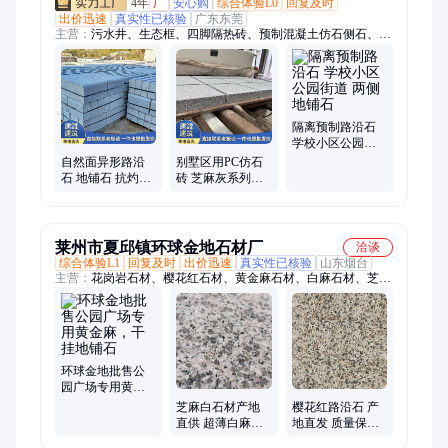
4年
厂
安心购
综合体验L0
回复及时
出价迅速
真实性已核验
广东东莞
主营：
污水井、生态框、四脚隔热砖、预制混凝土仿石侧石、五
脚隔热砖、方形检查井、楼顶隔热砖、非开挖顶管、阳台隔热
板、混凝土检查井、水泥泡沫隔热砖、透水砖、植草砖、电力盖
板、仿木栏杆
隔离预制路沿石
学校小区公园街
道 两侧地铺石
自然面异形路沿
别墅区用PC仿石
石 地铺石 抗灼伤
砖 芝麻灰系列地
能力好 源头工厂
铺石 纹理自然质
出售
地坚硬 建鲲
莱州市夏邱镇环球金地石材厂
洽谈
综合体验L1
回复及时
出价迅速
真实性已核验
山东烟台
主营：
花岗岩石材、樱花红石材、黄金麻石材、白麻石材、芝麻
灰石材、芝麻白石材、莱州石材、黄金麻地铺、黄金麻干挂
环球金地批售公
园广场专用黄金
麻，干挂地铺石
芝麻白石材产地
樱花红路沿石 产
直供 超薄白麻复
地直发 质量保障
合保温一体工程
环球金地石材厂