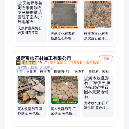
天然罗曼莱姆石
米黄洞石罗马拼
天然文化石青石
碎拼石文化石天
别墅花园院子室
板蘑菇石外墙砖
然虎皮石乱形石
内户外地铺石
园林庭院围墙黑
耐磨坚硬外墙民
色石板墙面装饰
宿背景墙装饰石
材
保定富帅石材加工有限公司
洽谈
2年
厂
综合体验L0
回复及时
出价迅速
真实性已核验
河北保定
主营：
文化石、碎拼石、鹅卵石切片、散石片、垒墙石、园林景
观石
黄木纹乱形石 厂
家供应 黄色板岩
黄木纹乱形石 富
黄木纹乱形石 厂
碎拼石 园林景观
帅供应 黄色板岩
家供应 黄色板岩
地铺石
碎拼石 园林景观
碎拼石 园林景观
地铺石
地铺石