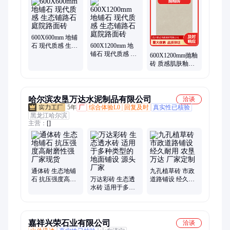
600X600mm 地铺
石 现代质感 生态
600X1200mm 地
铺路石 庭院路面
铺石 现代质感 生
600X1200mm抛釉
砖
态铺路石 庭院路
砖 质感肌肤釉系
面砖
列 子母配套设计
哈尔滨农垦万达水泥制品有限公司
洽谈
5年
厂
综合体验L0
回复及时
真实性已核验
黑龙江哈尔滨
主营：
[]
通体砖 生态地铺
九孔植草砖 市政
石 抗压强度高耐
万达彩砖 生态透
道路铺设 经久耐
磨性强 厂家现货
水砖 适用于多种
用 农垦万达 厂家
类型的地面铺设
定制
源头厂家
嘉祥兴荣石业有限公司
洽谈