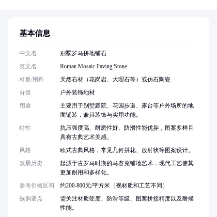
基本信息
中文名
别墅罗马拼地铺石
英文名
Roman Mosaic Paving Stone
材质/用料
天然石材（花岗岩、大理石等）或仿石陶瓷
分类
户外装饰地材
用途
主要用于别墅庭院、花园步道、露台等户外场所的地
面铺装，兼具装饰与实用功能。
特性
抗压强度高、耐磨性好、防滑性能优异，图案多样且
具有古典艺术美感。
风格
欧式古典风格，常见几何拼花、放射状等图案设计。
发展历史
起源于古罗马时期的马赛克铺地艺术，现代工艺使其
更加耐用和多样化。
参考价格区间
约200-800元/平方米（视材质和工艺不同）
选购要点
需关注材质硬度、防滑等级、图案拼接精度以及耐候
性能。