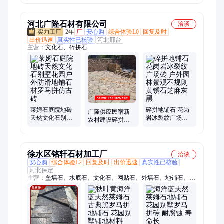
灰麻石材干挂板
栏杆大理石桥扶
场地铺石白麻石
厂家
手厂
材厂
河北广隆石材有限公司
洽谈
2年
厂
安心购
综合体验L0
回复及时
出价迅速
真实性已核验
河北邢台
主营：
文化石、碎拼石
莱姆石庭院地砖
碎拼地铺石 花岗
广隆供应民宿新
天然文化石别墅
岩冰裂纹广场砖
农村建设碎拼石
花园户外防滑地
户外园林景观不
外墙砖 别墅庭院
铺石材罗马拼仿
规则黄锈石芝麻
花园石材地铺石
古砖
灰黑
徐水区铭轩石材加工厂
洽谈
安心购
综合体验L2
回复及时
出价迅速
真实性已核验
河北保定
主营：
垒墙石、水底石、文化石、网贴石、外墙石、地铺石、条
边石、黑山石、汀步石、雨花石、景观石、面包石、莱姆石、护
坡石、路沿石、铺地石、碎拼石、散石片、鹅卵石、造景石、乱
拼石、人造石、台阶石、干挂板、花岗岩