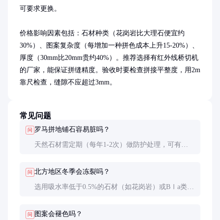
可要求更换。

价格影响因素包括：石材种类（花岗岩比大理石便宜约
30%）、图案复杂度（每增加一种拼色成本上升15-20%）、
厚度（30mm比20mm贵约40%）。推荐选择有红外线桥切机
的厂家，能保证拼缝精度。验收时要检查拼接平整度，用2m
靠尺检查，缝隙不应超过3mm。
常见问题
罗马拼地铺石容易脏吗？
问
天然石材需定期（每年1-2次）做防护处理，可有效
防污。日常清洁用中性洗涤剂即可，避免使用强酸强
碱清洁剂。仿石陶瓷表面致密，抗污性更好。
北方地区冬季会冻裂吗？
问
选用吸水率低于0.5%的石材（如花岗岩）或BⅠa类仿
石砖可避免冻害。铺装时留5-8mm伸缩缝并填充弹性
胶泥也很关键。
图案会褪色吗？
问