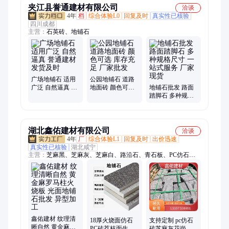
夹江县誉通建材有限公司
洽谈
4年
档
综合体验L0
回复及时
真实性已核验
四川成都
主营：
石英砖、地铺石
广场地铺石 适用
公园地铺石 道路
广泛 自然逼真 誉
地面砖 颜色可选
地铺石批发 路面
通建材 发货及时
库存充足 厂家批
踏脚石 多种规格
发
尺寸 一站式服务
厂家现货
湖北鑫佑建材有限公司
洽谈
4年
厂
综合体验L1
回复及时
出价迅速
真实性已核验
湖北咸宁
主营：
芝麻黑、芝麻灰、芝麻白、路沿石、青石板、PC仿石
砖、黄金麻、幻彩麻、导水槽
鑫佑建材 纹理清
18厚火烧面仿石
支持定制 pc仿石
晰自然 黄金麻罗
PC砖荔枝面生态
砖芝麻灰花岗岩