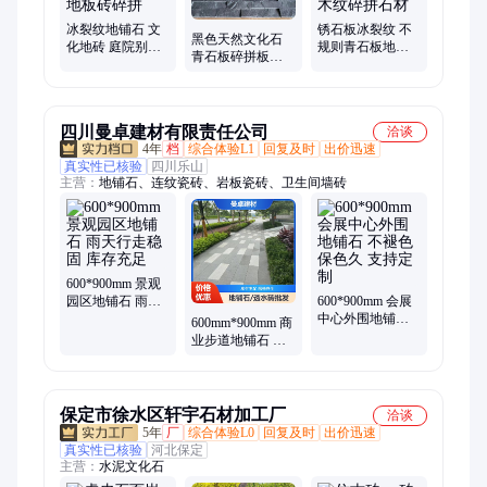
冰裂纹地铺石 文
锈石板冰裂纹 不
黑色天然文化石
化地砖 庭院别墅
规则青石板地铺
青石板碎拼板岩
室外花园文化石
砖庭院公园铺路
鱼鳞纹水景铺设
防滑地板砖碎拼
石 黄木纹碎拼石
别墅背景墙面装
材
饰
四川曼卓建材有限责任公司
洽谈
4年
档
综合体验L1
回复及时
出价迅速
真实性已核验
四川乐山
主营：
地铺石、连纹瓷砖、岩板瓷砖、卫生间墙砖
600*900mm 景观
园区地铺石 雨天
600*900mm 会展
行走稳固 库存充
中心外围地铺石
600mm*900mm 商
足
不褪色保色久 支
业步道地铺石 纹
持定制
理清晰 送货上门
保定市徐水区轩宇石材加工厂
洽谈
5年
厂
综合体验L0
回复及时
出价迅速
真实性已核验
河北保定
主营：
水泥文化石