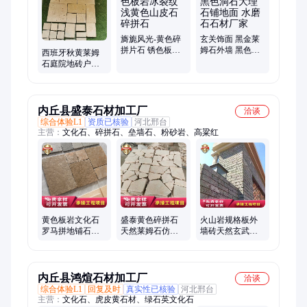
色莱姆石、罗曼米黄莱姆石、皮革面莱姆石、哑光面莱姆石、米
黄色洞石文化石、虎皮石碎拼、锈色文化石、锈色碎拼石、黄木
纹文化石、黄木纹碎拼石、黄砂岩文化石、天然火山岩
旖旎风光-黄色碎
玄关饰面 黑金莱
拼片石 锈色板岩
姆石外墙 黑色洞
西班牙秋黄莱姆
冰裂纹 浅黄色山
石大理石铺地面
石庭院地砖户外
皮石碎拼石
水磨石石材厂家
花园地铺石材罗
马拼民宿别墅文
化石
内丘县盛泰石材加工厂
洽谈
综合体验L1
资质已核验
河北邢台
主营：
文化石、碎拼石、垒墙石、粉砂岩、高粱红
黄色板岩文化石
盛泰黄色碎拼石
火山岩规格板外
罗马拼地铺石别
天然莱姆石仿古
墙砖天然玄武岩
墅走廊游泳池边
地面文化石板小
黑洞石花园铺地
铺地石砖防滑
路铺设
石板灰色石材
内丘县鸿煊石材加工厂
洽谈
综合体验L1
回复及时
真实性已核验
河北邢台
主营：
文化石、虎皮黄石材、绿石英文化石