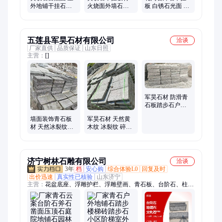
外地铺干挂石材
火烧面外墙石板
板 白锈石光面 广
人行横道地铺石
材 广场地铺石
场路面铺设石材
五莲县军昊石材有限公司
洽谈
厂家直供
品质保证
山东日照
主营：
[]
军昊石材 防滑青
石板踏步石户外
花园草坪园林 造
墙面装饰青石板
军昊石材 天然黄
型多样
材 天然冰裂纹石
木纹 冰裂纹 碎拼
材 地铺石碎拼石
石 地铺石不规则
军昊石材
多边形 铺路石
济宁树林石雕有限公司
洽谈
3年
档
安心购
综合体验L0
回复及时
出价迅速
真实性已核验
山东济宁
主营：
花盆底座、浮雕护栏、浮雕壁画、青石板、台阶石、柱墩
石、石雕牌楼、养鱼石缸、石雕牌坊、青石护栏、青石石柱、石
雕凉亭、雕花石柱、青石凉亭、花岗岩石柱、仿古石栏板、仿古
石柱子、防滑踏步石、石雕石护栏、六角石亭子、青石柱顶石、
阳台石护栏、青石柱墩子、雪花白护栏、防滑面台阶