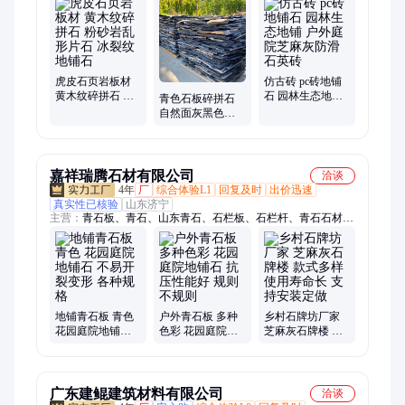
虎皮石页岩板材
仿古砖 pc砖地铺
黄木纹碎拼石 粉
石 园林生态地铺
青色石板碎拼石
砂岩乱形片石 冰
户外庭院芝麻灰
自然面灰黑色片
裂纹地铺石
防滑石英砖
石 公园防滑板岩
冰裂纹地铺石
嘉祥瑞腾石材有限公司
洽谈
4年
厂
综合体验L1
回复及时
出价迅速
真实性已核验
山东济宁
主营：
青石板、青石、山东青石、石栏板、石栏杆、青石石材、
青石板材、路沿石、山东青石板、青石砖、青石地砖、石材护
栏、青石墙砖、青石条石、雕刻栏杆
地铺青石板 青色
户外青石板 多种
乡村石牌坊厂家
花园庭院地铺石
色彩 花园庭院地
芝麻灰石牌楼 款
不易开裂变形 各
铺石 抗压性能好
式多样使用寿命
种规格
规则不规则
长 支持安装定做
广东建鲲建筑材料有限公司
洽谈