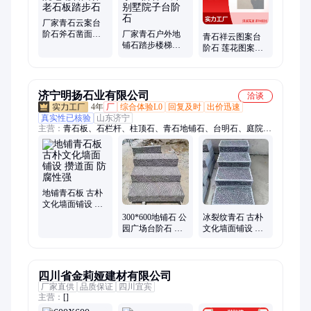
厂家青石云案台
阶石斧石凿面压
厂家青石户外地
青石祥云图案台
顶石庭院地铺石
铺石踏步楼梯砖
阶石 莲花图案园
园林老石板踏步
踏步石小区阶梯
林广场地铺石 几
石
室外别墅院子台
何图案雕刻文化
阶石
石
济宁明扬石业有限公司
洽谈
4年
厂
综合体验L0
回复及时
出价迅速
真实性已核验
山东济宁
主营：
青石板、石栏杆、柱顶石、青石地铺石、台明石、庭院地
铺石、河道石栏杆、景区石栏杆、广场地铺石、寺庙园林用石
地铺青石板 古朴
文化墙面铺设 攒
道面 防腐性强
300*600地铺石 公
冰裂纹青石 古朴
园广场台阶石 剁
文化墙面铺设 青
斧面 不易开裂变
灰色调，纹理天
形
然
四川省金莉娅建材有限公司
厂家直供
品质保证
四川宜宾
主营：
[]