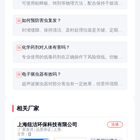
可使用粘蟑板、饵剂等物理方法，配合保持干燥清
洁。严重虫害建议专业处理，自行用药风险较高。
如何预防害虫复发？
问
封堵缝隙、保持清洁、及时处理垃圾是关键。定期检
查和维护能有效降低复发概率。
化学药剂对人体有害吗？
问
专业使用的低毒药剂在正确操作下风险很低。但敏感
人群如孕妇、婴幼儿应避免接触，施药后充分通风。
电子驱虫器有效吗？
问
超声波驱虫器对部分害虫有一定效果，但受环境限制
大。通常作为辅助手段，不能替代专业防治。
相关厂家
上海纽洁环保科技有限公司
洽谈
厂家直供
品质保证
上海
主营：
[]