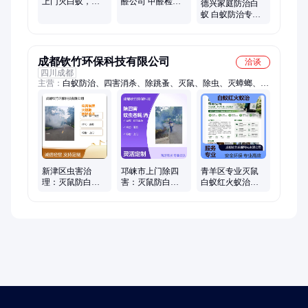
上门灭白蚁，上
醛公司 甲醛检测
德兴家庭防治白
门灭鼠，上门灭
中心 有效去除甲
蚁 白蚁防治专业
蟑螂服务
醛的公司
公司 白蚂蚁如何
防治
成都钦竹环保科技有限公司
洽谈
四川成都
主营：
白蚁防治、四害消杀、除跳蚤、灭鼠、除虫、灭蟑螂、灭
苍蝇、红火蚁治理
新津区虫害治
邛崃市上门除四
青羊区专业灭鼠
理：灭鼠防白
害：灭鼠防白
白蚁红火蚁治理
蚁、灭蟑螂、蚊
蚁、灭蟑螂、蚊
四害消杀 钦竹虫
蝇消杀、四害综
虫苍蝇消杀治理
控灭蟑螂蚊蝇服
合防治
务