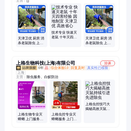
主营：
[]
技术专业 快速灭
老鼠 十年灭四害
天津卫优 厨房 消
天津卫优 厨房 消
经验 因地制宜 天
杀老鼠除虫 上门
杀老鼠除虫 上门
津卫优 高效省心
除四害 安全无残
除四害 安全无残
留 资质齐全 合同
留 资质齐全 合同
保障
保障
上格生物科技(上海)有限公司
洽谈
6年
品
综合体验L0
回复及时
真实性已核验
上海
主营：
除虫服务、白蚁防治
上格虫控技巧大
揭秘高效灭鼠持
续引进先进除虫
上格生物专业灭
上格虫控专业灭
蟑螂 上门服务除
蟑螂服务 上门灭
虫灭鼠 城投沪东
鼠除虫 精准施药
合作单位
无效退款