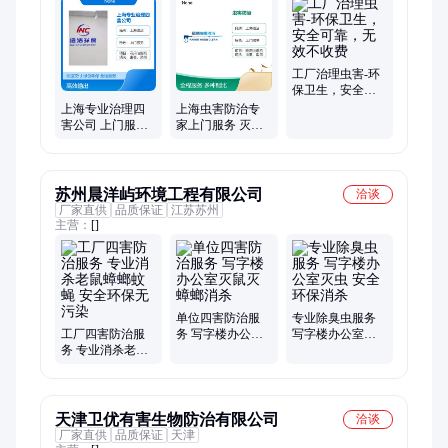
工厂治理虫害-环
保卫生，安全可
靠，无效不收费
上海专业治理四
上海虫害防治专
害公司 上门服务
家上门服务 灭鼠
灭鼠灭蟑螂除虫
灭蟑螂专业保障
上海纽洁虫控
优惠合理
苏州晨洋屿环境工程有限公司
洽谈
厂家直供
品质保证
江苏苏州
主营：
[]
单位四害防治服
专业除臭虫服务
工厂四害防治服
务 写字楼办公室
写字楼办公室灭
务 专业消杀老鼠
灭鼠灭蟑螂消杀
虫 安全环保消杀
蟑螂蚊蝇 安全环
保无污染
天津卫优有害生物防治有限公司
洽谈
厂家直供
品质保证
天津