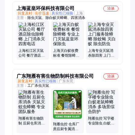
上海蓝皇环保科技有限公司
洽谈
回复及时
出价迅速
真实性已核验
上海
主营：
除虫灭鼠、除白蚁灭蟑螂、四害消杀
上海松江区灭鼠
上海灭白蚁收费
上海专业灭鼠消
公司 餐厅酒店除
标准 餐馆除蟑螂
杀除四害 上门服
虫除蟑螂 上门消
专业上门灭鼠蓝
务除蟑螂 除蚊蝇
杀灭四害电话
皇环保除虫
灭白蚁 除虫防虫
广东翔雁有害生物防制科技有限公司
洽谈
回复及时
真实性已核验
广东东莞
主营：
工厂杀虫灭鼠
翔雁有害生物防
翔雁虫控 写字楼
制 后厨仓库消杀
专业除虫 白蚁老
翔雁虫控 仓库厂
灭鼠灭蚊虫蟑螂
鼠蟑螂消杀 多场
房后厨专属消杀
专业团队服务
景综合防护
灭鼠灭蚊虫蟑螂