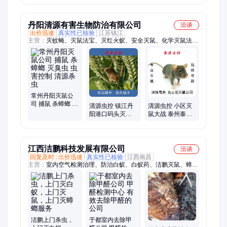
服务 定制方案
丹阳清源有害生物防治有限公司
洽谈
出价迅速
真实性已核验
江苏镇江
主营：
灭蚊蝇、灭鼠法宝、灭红火蚁、安全灭鼠、化学灭鼠法、
物理灭鼠法、生物灭鼠法、杀虫服务、隐翅虫防、白蚁预防
常州丹阳灭鼠公
司 捕鼠 杀蟑螂 灭
清源虫控 镇江丹
清源虫控 小区灭
臭虫 虫害控制 清
阳港口码头灭鼠
鼠大战 泰州泰兴
源杀虫
泰州常州扬中消
南京扬州句容消
杀除虫现场服务
杀除虫 规范化服
务
江西洁鹏科技发展有限公司
洽谈
回复及时
出价迅速
真实性已核验
江西南昌
主营：
室内空气检测治理、防治白蚁、白蚁药、洁鹏灭鼠、蟑螂
药、除虫灭鼠、除虫服务、杀虫灭鼠、仓库灭鼠、家庭灭鼠、消
杀服务、消杀老鼠、消毒服务、家庭白蚁、除老鼠、上门白蚁、
洁鹏消杀、联苯菊酯、桶马蜂窝、小飞虫、老鼠防治、洁鹏防
治、除苍蝇、除四害、害虫防治
洁鹏上门杀虫，
于都室内去除甲