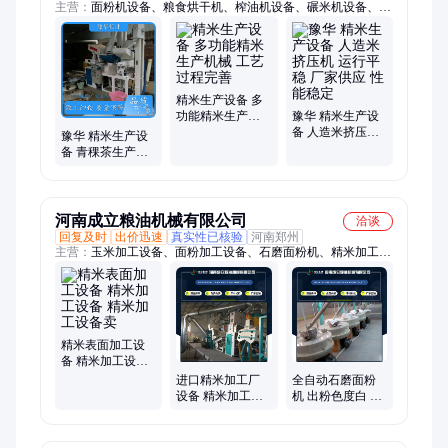
主营：
面粉机设备、粮食烘干机、榨油机设备、碾米机设备、杂
粮加工设备
精米生产设备 多
功能精米生产机
豫华 精米生产设
械 工艺过程完善
备 人造米挤压机
豫华 精米生产设
运行平稳 厂家供
备 青稞茶生产线
应 性能稳定
使用寿命长 规格
齐全 库存充足
河南成立粮油机械有限公司
洽谈
回复及时
出价迅速
真实性已核验
河南郑州
主营：
玉米加工设备、面粉加工设备、石磨面粉机、精米加工设
备、大米生产线、碾米机、自动上料面粉机、小米加工设备、面
粉机、玉米磨面机、大米加工设备
精米表面加工设
备 精米加工设备
精米加工设备卖
进口精米加工厂
全自动石磨面粉
设备 精米加工厂
机 出粉色度白 口
成套设备选型
感好 营养保留高