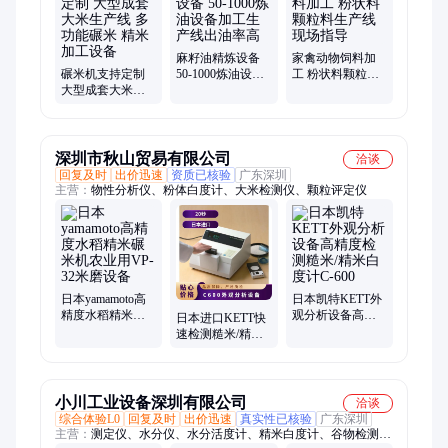
套、面粉机组、智能面粉、粮食筛选、成套面粉、中瑞粮油、成
套大米、成套玉米、出口成套、小麦面粉、智能化面粉、石磨面
粉机、自动化小麦、面粉机设备、谷子去皮机
麻籽油精炼设备
家禽动物饲料加
碾米机支持定制
50-1000炼油设备
工 粉状料颗粒料
大型成套大米生
加工生产线出油
生产线 现场指导
产线 多功能碾米
率高
精米加工设备
深圳市秋山贸易有限公司
洽谈
回复及时
出价迅速
资质已核验
广东深圳
主营：
物性分析仪、粉体白度计、大米检测仪、颗粒评定仪
日本yamamoto高
日本凯特KETT外
精度水稻精米碾
观分析设备高精
日本进口KETT快
米机农业用VP-32
度检测糙米/精米
速检测糙米/精米
米磨设备
白度计C-600
品质白度计C-600
外观分析设备
小川工业设备深圳有限公司
洽谈
综合体验L0
回复及时
出价迅速
真实性已核验
广东深圳
主营：
测定仪、水分仪、水分活度计、精米白度计、谷物检测