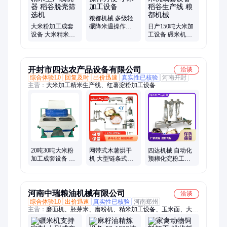
备、小米生产设备、中型水稻大米、新型小米加工、稻谷碾米生
产线、机械流水线谷子
粮都机械 多级轻
大米粉加工成套
碾降米温操作方
日产150吨大米加
设备 大米精米生
便 小米加工设备
工设备 碾米机成
产线机器 稻谷脱
套设备 稻谷生产
壳筛选机
线 粮都机械
开封市四达农产品设备有限公司
洽谈
综合体验L0
回复及时
出价迅速
真实性已核验
河南开封
主营：
大米加工精米生产线、红薯淀粉加工设备
20吨30吨大米粉
网带式木薯烘干
四达机械 自动化
加工成套设备 大
机 大型链条式木
预糊化淀粉工业
米精米生产线机
薯干木薯片烘干
级玉米木薯变性
器 稻谷脱壳筛选
库 木薯淀粉烘干
淀粉设备生产线
机
设备
河南中瑞粮油机械有限公司
洽谈
综合体验L0
出价迅速
真实性已核验
河南郑州
主营：
磨面机、胚芽米、磨粉机、精米加工设备、玉米面、大小
米、玉米糁、碾米机、小麦原粮、小麦制粉、小米脱皮、机械成