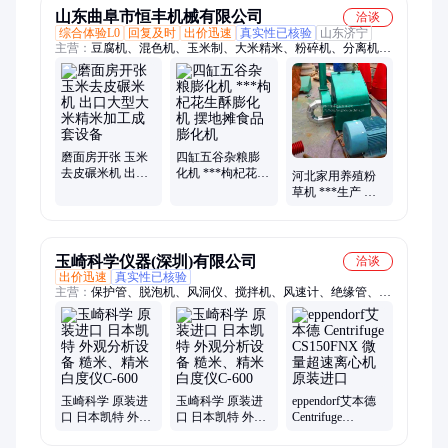
山东曲阜市恒丰机械有限公司
洽谈
综合体验L0
回复及时
出价迅速
真实性已核验
山东济宁
主营：
豆腐机、混色机、玉米制、大米精米、粉碎机、分离机、
除尘齿、户饲料、小石磨、研磨机、狗粮机、玉米渣、碾米机、
木粉机、切碎机、豆腐坊、粮立机、打草机、草帘机、播种机、
豆浆机、磨糠机、搅拌机、提粮机、馇子机、瓜果机
磨面房开张 玉米
四缸五谷杂粮膨
去皮碾米机 出口
化机 ***枸杞花生
河北家用养殖粉
大型大米精米加
酥膨化机 摆地摊
草机 ***生产 家
工成套设备
食品膨化机
畜饲料粉碎机 锤
片式粉碎机
玉崎科学仪器(深圳)有限公司
洽谈
出价迅速
真实性已核验
主营：
保护管、脱泡机、风洞仪、搅拌机、风速计、绝缘管、铝
合金、搅拌器、转换器、均质机、精密天平、振动筛机、测量系
统、氧化铝球、数字厚度计、数字粘度计、数字水平仪、充电监
测器、液压微操作器、热冲击试验箱、断路器测试仪、陶瓷涂层
电热板、一次压力调节阀、高温多点风速仪
玉崎科学 原装进
玉崎科学 原装进
eppendorf艾本德
口 日本凯特 外观
口 日本凯特 外观
Centrifuge
分析设备 糙米、
分析设备 糙米、
CS150FNX 微量