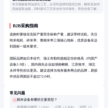
本文揭秘食用油浸出工艺，从溶剂选择到脱溶过程，解析其如何
高效提取油脂，同时探讨工艺安全性与环保性，带您全面了解这
一现代制油技术。
B2B采购指南
选购时要核实实际产量而非标称产量，建议带样试机。关注
吨米电耗、碎米率、整精米率三项核心指标，优质设备应达
到国标一级米要求。

国际品牌如日本佐竹、瑞士布勒性能稳定但价格高（约国产
设备2-3倍）。国内领先企业如湖南郴粮、江苏牧羊、湖北
永祥等性价比更高。建议选择当地有服务网点的品牌，易损
件供应周期应不超过72小时。
常见问题
精米设备有哪些主要类型？
问
按规模分微型（<1t/h）、小型（1-3t/h）、中型（3-