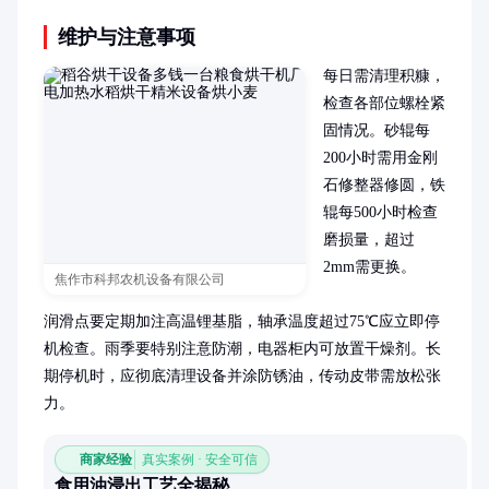
维护与注意事项
每日需清理积糠，
检查各部位螺栓紧
固情况。砂辊每
200小时需用金刚
石修整器修圆，铁
辊每500小时检查
磨损量，超过
2mm需更换。

焦作市科邦农机设备有限公司
润滑点要定期加注高温锂基脂，轴承温度超过75℃应立即停
机检查。雨季要特别注意防潮，电器柜内可放置干燥剂。长
期停机时，应彻底清理设备并涂防锈油，传动皮带需放松张
力。
商家经验
真实案例 · 安全可信
食用油浸出工艺全揭秘