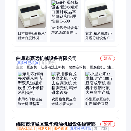
仪、水分测试仪、电动谷物仪、成分分析仪、外观分析设备
kett外观分析设备/
糙米/精米白度计
日本凯特kett 糙米/
玄米·精米白度计/
成品率的确认和
精米白度计/外观
外观分析设备 C-
管理快速C-600
分析设备C-600
600 日本进口kett
曲阜市嘉远机械设备有限公司
洽谈
真实性已核验
山东济宁
主营：
豆腐机、红薯清洗上料机、薯类淀粉机、豆腐皮机、油皮
机、腐竹机、豆干机、碾米机、千张机、干豆腐机
家用农作物去皮
农用粮食脱皮磨
小型豆浆豆腐机
碾米机 新型双风
米机 小麦去皮碾
时产100斤豆腐成
道碾米设备 打小
米机 水稻剥壳机
型机 整机不锈钢
米精米剥壳机
精米碾米设备
材质大豆腐生产
线
绵阳市涪城区豫华粮油机械设备经营部
洽谈
综合体验L1
回复及时
出价迅速
真实性已核验
四川绵阳