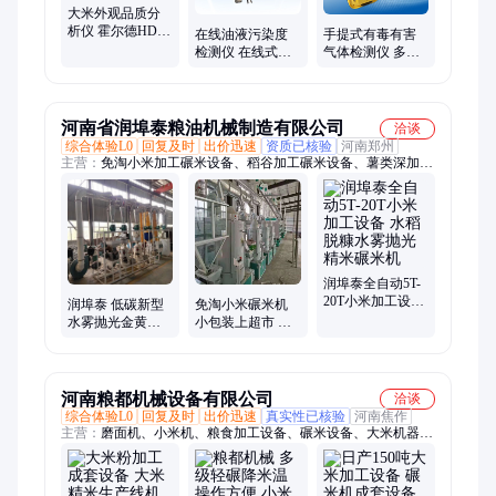
空分析仪、激光测距测高仪、冻力测试仪
大米外观品质分
析仪 霍尔德HD-
在线油液污染度
手提式有毒有害
DM02 精米糙米糯
检测仪 在线式液
气体检测仪 多功
米质量检测设备
体颗粒计数器 霍
能氢气分析仪 便
尔德HD-YZ10型
携式四合一气体
检测
河南省润埠泰粮油机械制造有限公司
洽谈
综合体验L0
回复及时
出价迅速
资质已核验
河南郑州
主营：
免淘小米加工碾米设备、稻谷加工碾米设备、薯类深加工
成套设备、红薯淀粉粉条机器、空气能干燥机、食品烘干设备、
果蔬海鲜烘干、粮食烘干塔、动物油熬炼锅、动物油加工设备、
大型榨油机、食用油浸出精炼油设备、玉米糁面加工设备、石磨
面粉机、小型磨面粉机、大型面粉加工制粉生产线
润埠泰全自动5T-
20T小米加工设备
润埠泰 低碳新型
免淘小米碾米机
水稻脱糠水雾抛
水雾抛光金黄小
小包装上超市 荞
光精米碾米机
米碾米机 水稻脱
麦黎麦脱皮加工
糠精米加工设备
净精米生产线设
备
河南粮都机械设备有限公司
洽谈
综合体验L0
回复及时
出价迅速
真实性已核验
河南焦作
主营：
磨面机、小米机、粮食加工设备、碾米设备、大米机器、
大米加工、小麦加工、面粉设备、石磨面粉机、砂辊碾米机、小
米碾米机、稻谷碾米机、组合碾米机、碾米抛光机、小型面粉
厂、米饭生产线、大米成套设备、谷子碾米机械、小麦制粉设