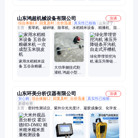
机厂电加热水稻
多层均匀烘干 科
粮仓联系电 话
烘干精米设备烘
邦
800吨中转仓占地
小麦
面积
山东鸿超机械设备有限公司
洽谈
综合体验L0
回复及时
出价迅速
真实性已核验
山东济宁
主营：
剪草机、破碎锤、除草机、水稻精米设备、精播机、混合
机、粉碎机、趟地犁、微耕机、开沟机、鼓式搅拌机、不锈钢搅
拌机、自走式打药机、四轮打药机、链轨微耕机、四驱微耕机、
碎草机、链条开沟机、埋管开沟机、船挂机、马路切割机、软管
吸粮机、自走式装袋机、挂浆机、筛选机
绿化带埋管挖沟
家用水稻精米设
机 液压升降链条
备 五谷杂粮碾米
开沟机 自走式开
大功率侧挂式割
机 一次成型玉米
槽机
灌机 鸿超小型松
脱皮机
土翻地机 两冲程
四冲程旋耕机
山东环美分析仪器有限公司
洽谈
安心购
综合体验L2
回复及时
出价迅速
真实性已核验
新疆哈密
主营：
密封性测试仪、紫外分光光度计、凝胶成像仪、化学发光
成像系统、多参数水质检测仪、COD氨氮总磷测定仪、真菌毒素
检测仪、粮食呕吐毒素检测仪、叶绿素检测仪、密封性检测仪、
光合作用测定仪、红外分光测定仪、生物毒性测定仪、蒸馏仪、
均质器、油液颗粒计数器、光谱测金仪、手持式电波流速仪、全
波长酶标仪、超声波破碎仪、闪点测试仪、凝点倾点测定仪、顶