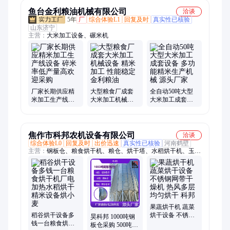
鱼台金利粮油机械有限公司
洽谈
5年
厂
综合体验L1
回复及时
真实性已核验
山东济宁
主营：
大米加工设备、碾米机
厂家长期供应精
大型粮食厂成套
全自动50吨大型
米加工生产线设
大米加工机械设
大米加工成套设
备 碎米率低产量
备 精米加工 性能
备 多功能精米生
高欢迎采购
稳定 金利粮油
产机械 源头厂家
焦作市科邦农机设备有限公司
洽谈
综合体验L0
回复及时
出价迅速
真实性已核验
河南鹤壁
主营：
钢板仓、粮食烘干机、粮仓、烘干塔、水稻烘干机、玉米
烘干机、小麦烘干机、高粱烘干机、稻谷烘干机、多功能烘干
机、立式玉米粮仓、粮仓设备、粮食钢板筒仓、网带式烘干机、
锥底仓、平底仓、中药材烘干机、锯末烘干机、小麦仓、立筒粮
仓、金属筒仓、料塔、粮食钢板仓、玉米烘干塔、饲料生产线
果蔬烘干机 蔬菜
稻谷烘干设备多
烘干设备 不锈钢
昊科邦 1000吨钢
钱一台粮食烘干
网带干燥机 热风
板仓采购 500吨储