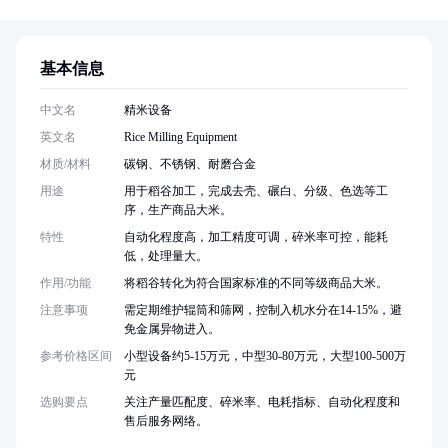
基本信息
中文名
精米设备
英文名
Rice Milling Equipment
材质/材料
碳钢、不锈钢、耐磨合金
用途
用于稻谷加工，完成去壳、碾白、分级、色选等工
序，生产商品大米。
特性
自动化程度高，加工精度可调，碎米率可控，能耗
低，处理量大。
作用/功能
将稻谷转化为符合国家标准的不同等级商品大米。
注意事项
需定期维护辊筒和筛网，控制入机水分在14-15%，避
免金属异物进入。
参考价格区间
小型设备约5-15万元，中型30-80万元，大型100-500万
元
选购要点
关注产量匹配度、碎米率、电耗指标、自动化程度和
售后服务网络。