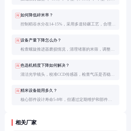
10t/h）、大型（>10t/h）；按工艺分组合式、喷风
式、多机轻碾式；按碾白方式分砂辊、铁辊、混合
如何降低碎米率？
问
式。
控制稻谷水分在14-15%，采用多道轻碾工艺，合理调
节辊筒转速与压力门间隙，保持米筛通畅，使用喷风
降温技术。
设备产量下降怎么办？
问
检查螺旋推进器磨损情况，清理堵塞的米筛，调整皮
带张紧度，确认电机电压稳定。砂辊磨损严重也会导
致产量下降20-30%。
色选机精度下降如何解决？
问
清洁光学镜头，校准CCD传感器，检查气压是否稳定
（需0.6-0.8MPa），更换老化的LED光源（通常2万小
时需更换）。
精米设备能用多久？
问
核心部件设计寿命5-8年，但通过定期维护和部件更
换可使用15年以上。电气控制系统通常7-10年需升级
改造。
相关厂家