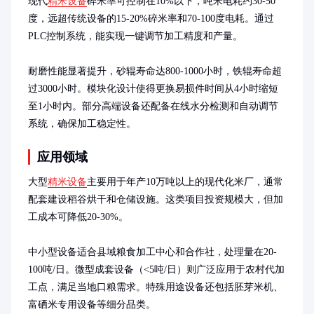
现代
精米设备
碎米率可控制在10%以下，吨米电耗约30-50
度，远超传统设备的15-20%碎米率和70-100度电耗。通过
PLC控制系统，能实现一键调节加工精度和产量。

耐磨性能显著提升，砂辊寿命达800-1000小时，铁辊寿命超
过3000小时。模块化设计使得更换易损件时间从4小时缩短
至1小时内。部分高端设备还配备在线水分检测和自动调节
系统，确保加工稳定性。
应用领域
大型
精米设备
主要用于年产10万吨以上的现代化米厂，通常
配套建设稻谷烘干和仓储设施。这类项目投资规模大，但加
工成本可降低20-30%。

中小型设备适合县域粮食加工中心和合作社，处理量在20-
100吨/日。微型成套设备（<5吨/日）则广泛应用于农村代加
工点，满足当地口粮需求。特殊用途设备还包括胚芽米机、
富硒米专用设备等细分品类。