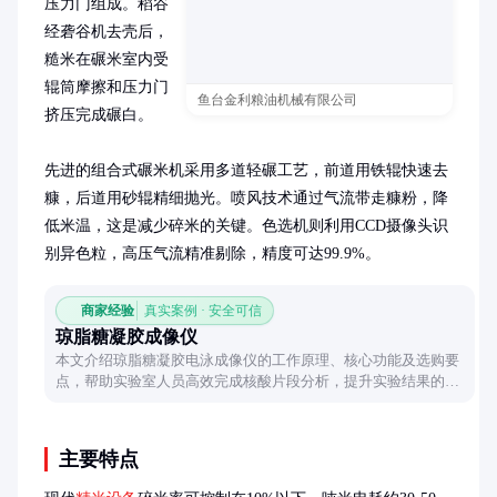
压力门组成。稻谷
经砻谷机去壳后，
糙米在碾米室内受
辊筒摩擦和压力门
鱼台金利粮油机械有限公司
挤压完成碾白。

先进的组合式碾米机采用多道轻碾工艺，前道用铁辊快速去
糠，后道用砂辊精细抛光。喷风技术通过气流带走糠粉，降
低米温，这是减少碎米的关键。色选机则利用CCD摄像头识
别异色粒，高压气流精准剔除，精度可达99.9%。
商家经验
真实案例 · 安全可信
琼脂糖凝胶成像仪
本文介绍琼脂糖凝胶电泳成像仪的工作原理、核心功能及选购要
点，帮助实验室人员高效完成核酸片段分析，提升实验结果的准
确性和可视化效果。
主要特点