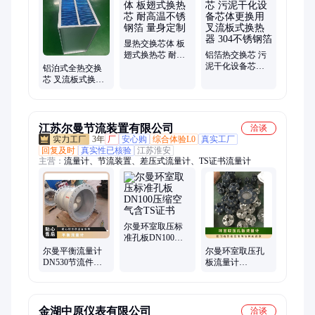
置、不锈钢换热器、空空热交换器、风风热换器、板式换热器、
空空冷却器、板翅式换热器、全热纸芯体、热交换器、气气换热
器、显热交换器、风风板式空预器、热交换、气气热交换芯体、
亲水铝箔换热芯体、翅片式换热器
显热交换芯体 板
翅式换热芯 耐高
铝箔热交换芯 污
温不锈钢箔 量身
泥干化设备芯体
铝泊式全热交换
定制
更换用 叉流板式
芯 叉流板式换热
换热器 304不锈钢
器内部件 低阻节
箔
能 防尘防堵
江苏尔曼节流装置有限公司
洽谈
3年
厂
安心购
综合体验L0
真实工厂
回复及时
真实性已核验
江苏淮安
主营：
流量计、节流装置、差压式流量计、TS证书流量计
尔曼环室取压标
准孔板DN100压
缩空气含TS证书
尔曼平衡流量计
尔曼环室取压孔
DN530节流件上
板流量计
游侧阻流件形式
DN30014CrMnMoVB
含TS证书
金湖中原仪表有限公司
洽谈