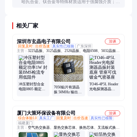
哈氏合金、钛合金等特殊材质适用于强腐蚀介质；陶
瓷阻流件适用于高温和强磨损工况，但成本较高，需
根据具体需求选择。
相关厂家
深圳市玄晶电子有限公司
洽谈
回复及时
出价迅速
真实性已核验
广东深圳
主营：
3225晶振、3125晶振、2520晶振、电阻0508、5032晶振、
2016晶振、6035晶振、7050晶振、3225 SEAM、3225 SMD、无
源晶振
冲压塑封型合金
TO46-4P5L Header
7050贴片有源晶
电阻0805 额定功
光电探测器晶振
振 50MHz 输出精
率1W 封装BMS检
封装底座 管座可
准时钟信号 保障
流专用低阻件
伐镀金气密基座
设备时序同步
厦门大策环保设备有限公司
洽谈
综合体验L0
真实工厂
回复及时
出价迅速
真实性已核验
福建厦门
主营：
空气热交换器、显热交换芯体、换热芯体、叉流板式换热
器、铝箔热交换器、热交换芯体、板式热交换器、余热回收装