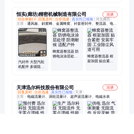
VTON
盾VTON
恒实(廊坊)精密机械制造有限公司
洽谈
综合体验L0
回复及时
出价迅速
真实性已核验
河北廊坊
主营：
通风板、斜窝蜂、金属蜂窝、衬套密封件、整流器、电磁
屏蔽波导窗、蜂窝芯、波导窗、衬套汽封、汽轮机密封圈、密封
圈、汽封蜂窝芯、高低齿汽封、蜂窝器、多齿汽封、汽轮机汽
封、防护通风板、波导窗通风板、汽封、冶金密封圈、方形波导
窗、超薄波导窗、点焊蜂窝板、水过滤蜂窝板、隔音方形波导窗
蜂窝器整流器 防
锈电泳涂层处理
蜂窝器整流器 框
防潮耐候 适配户
架加固 贴合紧密
汽封件 大型汽轮
外
安装牢固 工业除
机配件 多级阻流
尘风道可用
结构 大幅降低介
质损耗
天津迅尔科技股份有限公司
洽谈
回复及时
出价迅速
真实性已核验
天津
主营：
电磁流量计、涡轮流量计、超声波流量计、电磁水表
生产 迅尔科技 无
供电 迅尔 气体测
预付费 迅尔科技
阻流件 无零点漂
量 无阻流件 反应