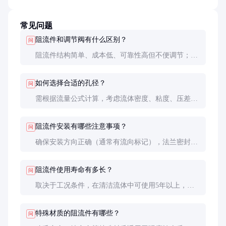
常见问题
阻流件和调节阀有什么区别？
问
阻流件结构简单、成本低、可靠性高但不便调节；调
节阀可实时调节但结构复杂、成本高。根据工艺要求
选择，固定流量控制用阻流件，需频繁调节用阀门。
如何选择合适的孔径？
问
需根据流量公式计算，考虑流体密度、粘度、压差等
因素。建议咨询专业工程师或供应商进行详细计算，
避免选型不当影响系统性能。
阻流件安装有哪些注意事项？
问
确保安装方向正确（通常有流向标记），法兰密封良
好，上下游有足够直管段（一般上游5D，下游
3D）。安装后应进行压力测试，检查是否有泄漏。
阻流件使用寿命有多长？
问
取决于工况条件，在清洁流体中可使用5年以上，含
磨蚀性颗粒的流体可能1-2年就需要更换。定期检查
磨损情况可延长使用寿命。
特殊材质的阻流件有哪些？
问