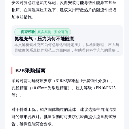
安装时务必注意流向标记，反向安装可能导致性能异常甚至
损坏。在高温高压工况下，建议采用带散热片的阻流件或增
加冷却措施。
商家经验
真实案例 · 安全可信
氦检充气：压力为何不能随意
本文解析氦检充气为何必须达到特定压力，从检测原理、压力与
灵敏度关系及操作规范三方面阐述，帮助理解科学充气的重要
性。
B2B采购指南
采购时需明确材质要求（316不锈钢适用于腐蚀性介质）、
孔径精度（±0.05mm为常规精度）、压力等级（PN16/PN25
等）。

对于特殊工况，如含固体颗粒的流体，建议选择带自清洁功
能的锥形孔设计。批量采购时可要求供应商提供流量测试报
告，确保性能符合要求。