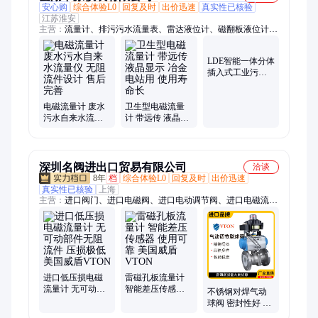
安心购
综合体验L0
回复及时
出价迅速
真实性已核验
江苏淮安
主营：
流量计、排污污水流量表、雷达液位计、磁翻板液位计、
快速接头法兰
LDE智能一体分体
插入式工业污水
泥浆废水纸浆防
腐电磁流量计
电磁流量计 废水
卫生型电磁流量
污水自来水流量
计 带远传 液晶显
仪 无阻流件设计
示 冶金电站用 使
售后完善
用寿命长
深圳名阀进出口贸易有限公司
洽谈
8年
档
综合体验L0
回复及时
出价迅速
真实性已核验
上海
主营：
进口阀门、进口电磁阀、进口电动调节阀、进口电磁流量
计、进口涡街流量计、进口涡轮流量计、进口球阀、进口气动调
节阀、进口自力式调节阀、进口闸阀、进口止回阀、进口高温球
阀、进口电动球阀、进口电动蝶阀、进口低温球阀、进口气动球
阀、进口气动蝶阀、进口法兰球阀、进口高压电磁阀、进口电动
执行器、进口气动执行器
进口低压损电磁
雷磁孔板流量计
流量计 无可动部
智能差压传感器
不锈钢对焊气动
件无阻流件 压损
使用可靠 美国威
球阀 密封性好 适
极低 美国威盾
盾VTON
用范围广 美国威