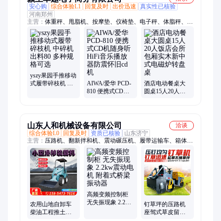
安心购
综合体验L1
回复及时
出价迅速
真实性已核验
河南郑州
主营：
体重秤、甩脂机、按摩垫、仪椅垫、电子秤、体脂秤、人
体秤、暖宫腰带、肩颈按摩仪、迷你按摩器、放松按摩器、腰部
按摩仪、体重测量仪、腰带按摩器、健身按摩器、腰部按摩器、
腰带瘦身器、腰椎按摩器、子秤体脂称、颈肩按摩器、肌肉按摩
器、颈椎按摩器、多功能按摩器、放松按摩肌膜、肩颈按摩器仪
yszy果园手推移动
式履带碎枝机 中
AIWA/爱华 PCD-
酒店电动餐桌大
碎机 出料80 多种
810 便携式CD机
圆桌15人20人饭
规格可选
随身听HiFi音乐播
店会所包厢实木
放器防震怀旧cd机
新中式电磁炉转
盘桌
山东人和机械设备有限公司
洽谈
综合体验L0
回复及时
资质已核验
山东济宁
主营：
压路机、翻新拌和机、震动碾压机、履带运输车、箱体拌
和机、震动压实机、地面收光机、修整拌和机、汽油收光机、汽
油压实机、草坪压实机、回填土压实机、果树木粉碎机、拌合站
搅拌机、双圆盘抹光机、果树枝打碎机、移动秸秆粉碎机、水泥
地面抹平机、修剪枝条粉碎机、汽油收光抹平机
高频变频控制柜
无失振现象 2.2kw
农用山地自卸车
钉草坪的压路机
震动电机 附着式
柴油工程推土装
座驾式草皮留根
桥梁振动器
载机 铲斗装料轮
压钉机 双钢轮压