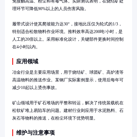
免接触高温、粉尘和有毒气体。实际测试表明，在烧结矿处
理环节可降低90%以上的人员伤害风险。

履带式设计使其爬坡能力达30°，接地比压仅为轮式的1/3，
特别适合松散物料作业环境。推料效率高达200吨/小时，是
人工的20倍以上。采用标准化设计，关键部件更换时间控制
在4小时以内。
应用领域
冶金行业是主要应用场景，用于烧结矿、球团矿、高炉渣等
高温物料的推送作业。某钢厂实际案例显示，使用后每年可
减少10起以上烫伤事故。

矿山领域用于矿石堆场的平整和转运，解决了传统装载机在
松软矿堆上易陷车的问题。建材行业则应用于水泥熟料、石
灰石等物料的推送，在粉尘环境下优势明显。
维护与注意事项