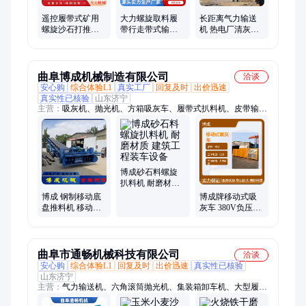
遥控履带式矿用
大力螺旋取料履
长距离气力输送
螺旋沙石打推装
带行走带式输送
机 热电厂清灰吸
车皮带扒料机自
皮带扒料机 散料
灰机 移动式粉煤
动扒料输送机取
装车推高
灰装车设备
料机
曲阜博成机械制造有限公司
洽谈
安心购
综合体验L1
真实工厂
回复及时
出价迅速
真实性已核验
山东济宁
主营：
吸灰机、抛光机、方箱吸灰车、履带式扒料机、皮带输送
机、集装箱卸灰机
博成砂石料螺旋
扒料机 耐磨材质
建筑工程装车设
博成 钢制移动底
博成牌移动式吸
备
盘推料机 移动履
灰车 380V负压输
带式砂石料装车
送软管式工业吸
机 现场
灰设备
曲阜市通畅机械科技有限公司
洽谈
安心购
综合体验L1
回复及时
出价迅速
真实性已核验
山东济宁
主营：
气力输送机、六角滚筒抛光机、集装箱卸车机、大型履带
行走扒料机、皮带扒料机、方箱吸灰车、皮带输送机、螺旋自卸