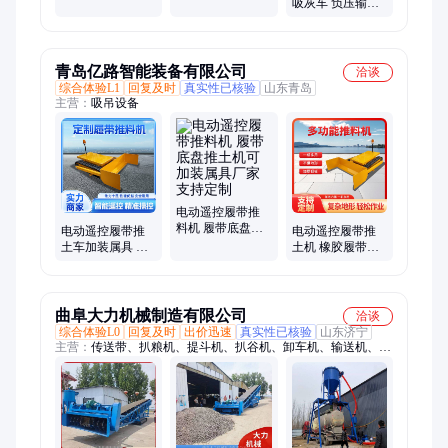
吸灰车 负压输送
打推装车机
机自动化翻箱机
稳定 150m远距高
效作业
青岛亿路智能装备有限公司
洽谈
综合体验L1
回复及时
真实性已核验
山东青岛
主营：
吸吊设备
电动遥控履带推
料机 履带底盘推
电动遥控履带推
电动遥控履带推
土机可加装属具
土车加装属具 履
土机 橡胶履带底
厂家支持定制
带底盘推料机厂
盘推料机加装属
家支持定制
具厂家支持定制
曲阜大力机械制造有限公司
洽谈
综合体验L0
回复及时
出价迅速
真实性已核验
山东济宁
主营：
传送带、扒粮机、提斗机、扒谷机、卸车机、输送机、输
送设备、翻箱卸灰机、气力吸灰机、皮带运输机、滚筒抛光机、
液压翻板机、拆箱卸灰机、环保除尘机械、气力输送系统、除铁
锈抛光机、垂直斗式提升机