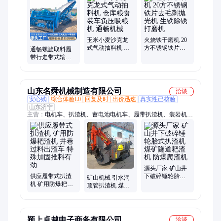
机、大型吸粮机、地瓜切片机
玉米小麦沙克龙
火烧铁干磨机 20
式气动抽料机 仓
方不锈钢铁片去
通畅螺旋取料履
库粮食装车负压
毛刺抛光机 生铁
带行走带式输送
吸粮机 通畅机械
除锈打磨机
皮带扒料机 散料
装车推高设备
山东名舜机械制造有限公司
洽谈
安心购
综合体验L0
回复及时
出价迅速
真实性已核验
山东济宁
主营：
电机车、扒渣机、蓄电池电机车、履带扒渣机、装岩机、
矿车、铣挖机、矿用扒渣机、轮胎扒渣机、矿用电机车、斜井矿
用扒渣机、扒渣装卸设备、柴油驱动扒渣机、工程矿用三轮车、
挖掘装载机、柴油三轮车、耙矿绞车、耙斗装岩机、运输车、电
动装岩机、架线电机车、牵引车、煤矿防爆、柴油机车、隧道清
渣钢刷
源头厂家 矿山井
供应履带式扒渣
下破碎锤轮胎式
矿山机械 引水洞
机 矿用防爆耙渣
扒渣机 煤矿隧道
顶管扒渣机 煤矿
机 井巷过料出渣
耙渣机 防爆爬渣
斜井出渣机 矿山
车 特殊加固推料
机
挖掘耙渣机 小巧
有劲
灵活
颍上卓越电子商务有限公司
洽谈