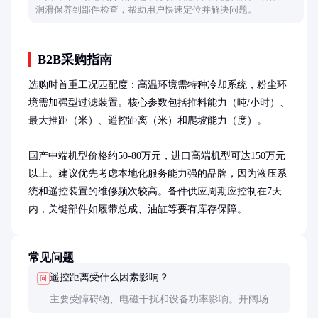
润滑保养到部件检查，帮助用户快速定位并解决问题。
B2B采购指南
选购时首重工况匹配度：高温环境需特种冷却系统，粉尘环
境需加强型过滤装置。核心参数包括推料能力（吨/小时）、
最大推距（米）、遥控距离（米）和爬坡能力（度）。

国产中端机型价格约50-80万元，进口高端机型可达150万元
以上。建议优先考虑本地化服务能力强的品牌，因为液压系
统和遥控装置的维修频次较高。备件供应周期应控制在7天
内，关键部件如履带总成、油缸等要有库存保障。
常见问题
遥控距离受什么因素影响？
问
主要受障碍物、电磁干扰和设备功率影响。开阔场地
可达300米，有障碍物时建议控制在150米内。选择跳