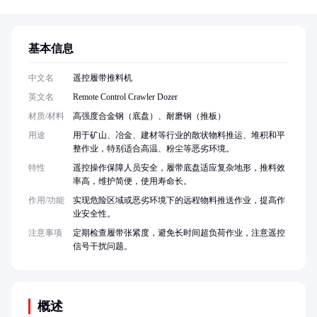
基本信息
中文名
遥控履带推料机
英文名
Remote Control Crawler Dozer
材质/材料
高强度合金钢（底盘）、耐磨钢（推板）
用途
用于矿山、冶金、建材等行业的散状物料推运、堆积和平
整作业，特别适合高温、粉尘等恶劣环境。
特性
遥控操作保障人员安全，履带底盘适应复杂地形，推料效
率高，维护简便，使用寿命长。
作用/功能
实现危险区域或恶劣环境下的远程物料推送作业，提高作
业安全性。
注意事项
定期检查履带张紧度，避免长时间超负荷作业，注意遥控
信号干扰问题。
概述