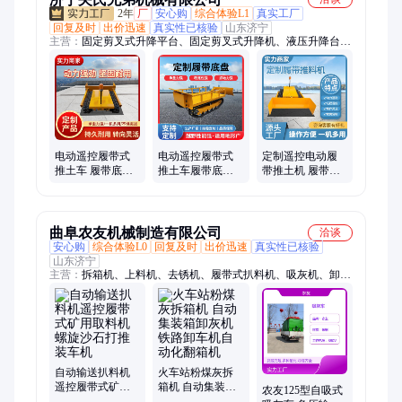
2年
厂
安心购
综合体验L1
真实工厂
回复及时
出价迅速
真实性已核验
山东济宁
主营：
固定剪叉式升降平台、固定剪叉式升降机、液压升降台、
液压履带底盘、电动履带底盘、遥控履带底盘、履带底盘总成、
履带底盘、U型剪叉式升降平台、U型剪叉、吸吊机、玻璃吸盘
车、电动牵引车、步行式牵引车、座驾式牵引车
电动遥控履带式
电动遥控履带式
定制遥控电动履
推土车 履带底盘
推土车履带底盘
带推土机 履带底
推料机可加装属
推料机可加装属
盘推料机支持增
具厂家支持定制
具厂家支持定制
加属具厂家
曲阜农友机械制造有限公司
洽谈
安心购
综合体验L0
回复及时
出价迅速
真实性已核验
山东济宁
主营：
拆箱机、上料机、去锈机、履带式扒料机、吸灰机、卸车
机、吸送机、打磨机、研磨机、扒料机、输送机、卸粮机、装车
机、吸灰车、传送带、扒粮机、滚筒抛光机、挖树机、气力输送
机、螺旋输送机、皮带输送机、管链机
自动输送扒料机
火车站粉煤灰拆
遥控履带式矿用
箱机 自动集装箱
农友125型自吸式
取料机螺旋沙石
卸灰机铁路卸车