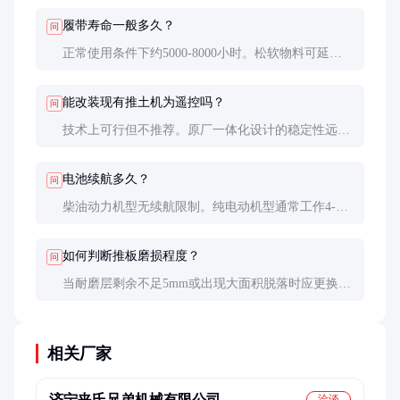
频技术的机型抗干扰能力更强。
履带寿命一般多久？
问
正常使用条件下约5000-8000小时。松软物料可延长
至10000小时，含尖锐物的工况可能缩短至3000小
时。定期调整张紧度可延长20%寿命。
能改装现有推土机为遥控吗？
问
技术上可行但不推荐。原厂一体化设计的稳定性远高
于改装，且涉及安全认证问题。改装成本通常达新机
30-50%，性价比不高。
电池续航多久？
问
柴油动力机型无续航限制。纯电动机型通常工作4-6
小时，快充需1-2小时。建议选择支持换电设计的机
型。
如何判断推板磨损程度？
问
当耐磨层剩余不足5mm或出现大面积脱落时应更换。
日常可通过推料阻力增大和物料残留现象判断。
相关厂家
济宁夹氏兄弟机械有限公司
洽谈