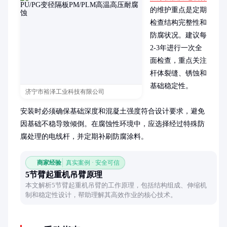
的维护重点是定期
检查结构完整性和
防腐状况。建议每
2-3年进行一次全
面检查，重点关注
杆体裂缝、锈蚀和
基础稳定性。

济宁市裕泽工业科技有限公司
安装时必须确保基础深度和混凝土强度符合设计要求，避免
因基础不稳导致倾倒。在腐蚀性环境中，应选择经过特殊防
腐处理的电线杆，并定期补刷防腐涂料。
商家经验
真实案例 · 安全可信
5节臂起重机吊臂原理
本文解析5节臂起重机吊臂的工作原理，包括结构组成、伸缩机
制和稳定性设计，帮助理解其高效作业的核心技术。