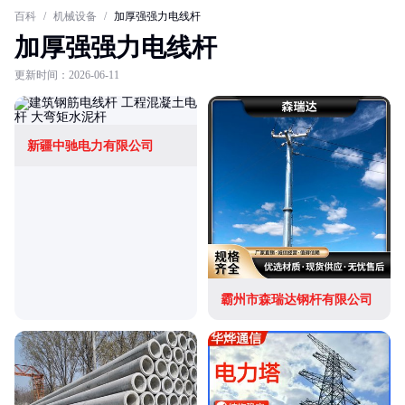
百科
/
机械设备
/
加厚强强力电线杆
加厚强强力电线杆
更新时间：2026-06-11
新疆中驰电力有限公司
霸州市森瑞达钢杆有限公司