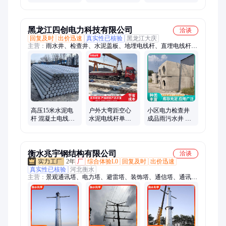
110kv终端架线钢
电杆定做
黑龙江四创电力科技有限公司
洽谈
回复及时
出价迅速
真实性已核验
黑龙江大庆
主营：
雨水井、检查井、水泥盖板、地埋电线杆、直埋电线杆、
钢筋电线杆、施工污水板、混凝土电杆、高压通讯杆、排水沟盖
板、排水渠井盖、室外排水井、预制电缆井、钢筋水泥电杆、锥
形水泥电杆、高压水泥电杆、工程水泥电杆、下水道井盖板、排
污下水道井、混凝土排水井、下水道排污井、水泥沟预制板、方
形预制井盖、混凝土电缆井、无拉线水泥杆
高压15米水泥电
户外大弯距空心
小区电力检查井
杆 混凝土电线杆
水泥电线杆单排
成品雨污水井 城
预应力工业水泥
非预应力水泥杆
市预制箱变基础
杆
衡水兆宇钢结构有限公司
洽谈
2年
厂
综合体验L0
回复及时
出价迅速
真实性已核验
河北衡水
主营：
景观通讯塔、电力塔、避雷塔、装饰塔、通信塔、通讯
塔、角钢塔、电视塔、电力杆、单管塔、微波塔、消防训练塔、
铁塔、钢管塔、瞭望塔、了望塔、监控塔