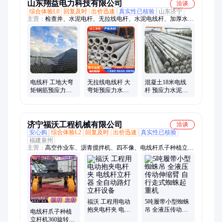
山东翔益电力科技有限公司
洽谈
综合体验L0
回复及时
出价迅速
真实性已核验
山东济宁
主营：
检查井、水泥电杆、无拉线电杆、水泥电线杆、加厚水泥
盘、预应力电线杆、混凝土电杆、混凝土雨水井、混凝土地锚
石、电杆配套拉线盘、建筑工程盖板盘
电线杆 工地大弯
无拉线电线杆 大
混凝土18米电线
矩钢筋预应力水
弯矩预应力水泥
杆 预应力水泥杆
泥杆 无拉线电杆
电杆 钢筋混凝土
无拉线建筑钢筋
水泥杆
电杆
济宁福沃工程机械有限公司
洽谈
安心购
综合体验L2
回复及时
出价迅速
真实性已核验
福建泉州
主营：
高空作业车、沥青搅拌机、四不像、电线杆爪子种植立杆
机、随车挖、全自动伐木机、遥控割草机、挖树机、船吊、克令
吊、蜘蛛吊、随车吊、汽车吊、折臂吊、车载吊机、光伏打桩
机、3吨蜘蛛吊、5吨蜘蛛起重机、8吨蜘蛛起重机、12吨蜘蛛、
随车起重机、随车吊改装、三轮随车吊、船用起重机、固定式起
重机、固定吊机
福沃 工程用电动
5吨履带小型蜘蛛
抱夹电杆夹 电线
吊 全液压传动伸
电线杆爪子种植
杆立杆器 全自动
缩臂 自行走式蜘
立杆机360旋转路