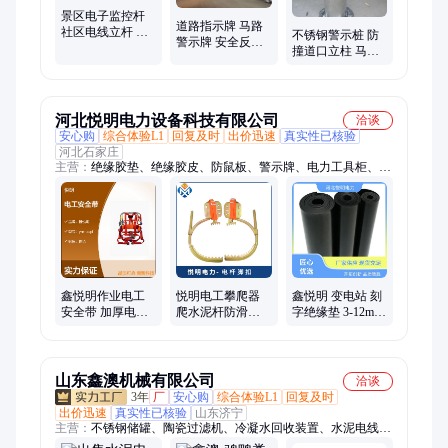
景区电子监控杆
道路指示牌 马路
社区电线立杆 热
不锈钢警示桩 防
警示牌 安全反光
镀锌标志杆 马路
撞道口立柱 马路
标志牌子 景区指
安全镀锌标杆
分离柱 警示柱
路牌
河北悦明电力设备科技有限公司
洽谈
安心购
综合体验L1
回复及时
出价迅速
真实性已核验
河北石家庄
主营：
绝缘胶垫、绝缘胶皮、防鼠板、警示牌、电力工具柜、橡
胶板、挡鼠板、围栏网、警示桩、警示桶、防撞桶、标示牌、绝
缘护栏、绝缘梯、绝缘凳、电力沟盖板、高压接地线、令克棒、
挡水板、沙袋、拉线护套、防护桶、电缆支架、警示带、防静电
橡胶板
鑫悦明作业电工
悦明电工攀爬器
鑫悦明 变电站 刻
安全带 加厚电力
爬水泥杆防滑电
字绝缘垫 3-12mm
腰带攀爬电线杆
线趴脚踏铁鞋 木
厚 抗撕裂性较强
户外防坠落围杆
杆脚扣 结实耐用
带
山东鑫澳机械有限公司
洽谈
3年
厂
安心购
综合体验L1
回复及时
出价迅速
真实性已核验
山东济宁
主营：
不锈钢储罐、陶瓷过滤机、冷凝水回收装置、水泥电线
杆、玻璃钢罐、冷凝器、离心机、压滤机