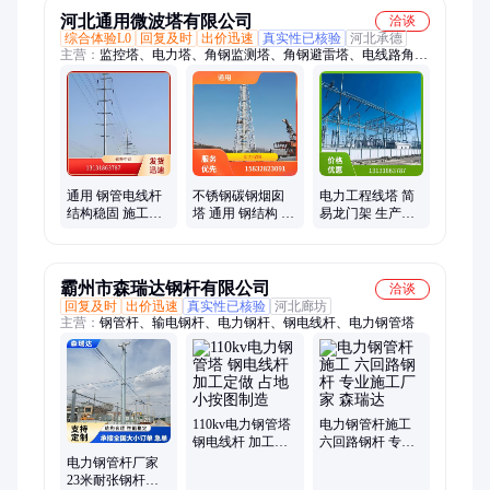
河北通用微波塔有限公司
洽谈
综合体验L0
回复及时
出价迅速
真实性已核验
河北承德
主营：
监控塔、电力塔、角钢监测塔、角钢避雷塔、电线路角钢
塔、电力钢管杆、角钢塔、电力角钢塔、电力输线塔、输线电力
塔、110kv电力塔、避雷塔、电力构架、变电站架构、湿电钢框
架、脱硫除尘塔、烟囱塔、烟筒塔
通用 钢管电线杆
不锈钢碳钢烟囱
电力工程线塔 简
结构稳固 施工方
塔 通用 钢结构 性
易龙门架 生产加
便 电力杆厂家
能好 维护检修便
工 通用 保质保量
捷简单
霸州市森瑞达钢杆有限公司
洽谈
回复及时
出价迅速
真实性已核验
河北廊坊
主营：
钢管杆、输电钢杆、电力钢杆、钢电线杆、电力钢管塔
110kv电力钢管塔
电力钢管杆施工
钢电线杆 加工定
六回路钢杆 专业
做 占地小按图制
施工厂家 森瑞达
电力钢管杆厂家
造
23米耐张钢杆