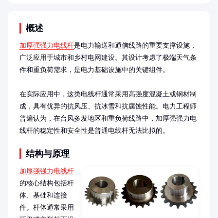
概述
加厚强强力电线杆
是电力输送和通信线路的重要支撑设施，
广泛应用于城市和乡村电网建设。其设计考虑了极端天气条
件和重负荷需求，是电力基础设施中的关键组件。

在实际应用中，这类电线杆通常采用高强度混凝土或钢材制
成，具有优异的抗风压、抗冰雪和抗腐蚀性能。电力工程师
普遍认为，在台风多发地区和重负荷线路中，加厚强强力电
线杆的稳定性和安全性是普通电线杆无法比拟的。
结构与原理
加厚强强力电线杆
的核心结构包括杆
体、基础和连接
件。杆体通常采用