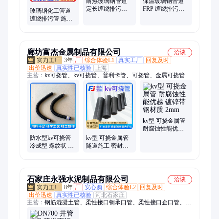
耐热玻璃钢管道
保温玻璃钢管道
定长缠绕排污管
FRP 缠绕排污管
玻璃钢化工管道
重量轻 寿命长 生
流体阻力小 重量
缠绕排污管 施工
产厂家
轻 寿命长
方便 结实抗用
廊坊富杰金属制品有限公司
洽谈
3年
厂
综合体验L1
真实工厂
回复及时
出价迅速
真实性已核验
上海
主营：
kz可挠管、kv可挠管、普利卡管、可挠管、金属可挠管、
lv普利卡管、lz普利卡管、kv管、kz管、可弯曲电气导管、可挠
金属管、防水可挠管、可挠金属软管、KV型可挠管、包塑金属
管、防水型可挠金属软管、金属软管、可挠电气导管、可挠金属
电缆保护软管、加厚包塑金属普利卡管、预埋普利卡管、电力防
水型金属套管、阻燃普利卡管、接线盒
kv型 可挠金属管
耐腐蚀性能优越
镀锌带钢材质
防水型kv可挠管
kv型 可挠金属管
2mm
冷成型 螺纹状 可
隧道施工 密封性
随意折弯 操作方
好 热镀锌 2毫米
便
石家庄永强水泥制品有限公司
洽谈
8年
厂
安心购
综合体验L2
回复及时
出价迅速
真实性已核验
河北石家庄
主营：
钢筋混凝土管、柔性接口钢承口管、柔性接口企口管、柔
性接口承插口管、刚性接口平企口管、水泥管、水泥排水管、混