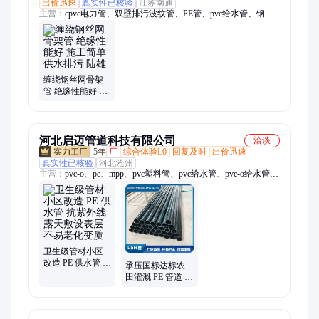
出价迅速
真实性已核验
江苏南通
主营：
cpvc电力管、双壁排污波纹管、PE管、pvc给水管、钢带
波纹管、克拉管、PE给水管、给水管、双壁波纹管、排水管、
MPP电力管、钢丝网骨架管、钢带管、电缆护套管、电缆保护
管、电力电缆保护管、电力保护管、缠绕结构壁B型管、波纹
管、pe穿线管、热浸塑钢管、PVC-M给水管、PVC-O管材、格
栅管、cpvc预埋电力管
缠绕钢丝网骨架
管 绝缘性能好 施
工简单 供水排污
陆雄
河北启迈管道科技有限公司
洽谈
5年
厂
综合体验L0
回复及时
出价迅速
真实性已核验
河北沧州
主营：
pvc-o、pe、mpp、pvc塑料管、pvc给水管、pvc-o给水管、
pvc化工管、国标pvc化工管、工业用pvc-c管、pvc-c化工管材、pe
给水管、pvc化工管件、国标pe给水管、pvc uh给水管、mpp电缆
管、upvc、u-pvc
卫生级管材小区
改造 PE 供水管 抗
承压国标达标农
紫外线露天敷设
田灌溉 PE 管道 出
表层不易老化变
厂水压打压检测
质
杜绝爆管隐患