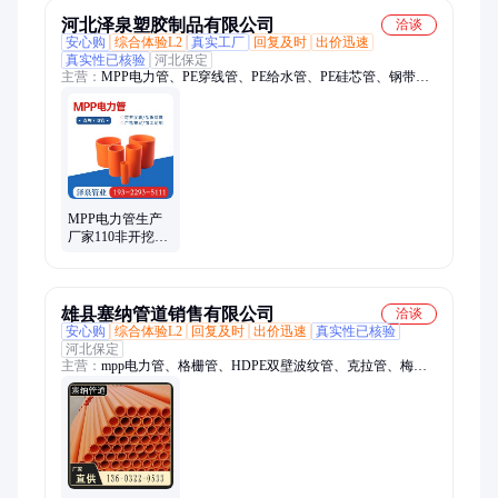
河北泽泉塑胶制品有限公司
洽谈
安心购
综合体验L2
真实工厂
回复及时
出价迅速
真实性已核验
河北保定
主营：
MPP电力管、PE穿线管、PE给水管、PE硅芯管、钢带波
纹管、农田灌溉管、热浸塑钢管、双壁波纹管
MPP电力管生产
厂家110非开挖可
拖拉高压穿线管
定生产制橘色电
缆管
雄县塞纳管道销售有限公司
洽谈
安心购
综合体验L2
回复及时
出价迅速
真实性已核验
河北保定
主营：
mpp电力管、格栅管、HDPE双壁波纹管、克拉管、梅花
管、PVC穿线管、PE给水管、PE穿线管、PVC排水管、硅芯
管、HDPE钢带、钢丝网骨架、检查井