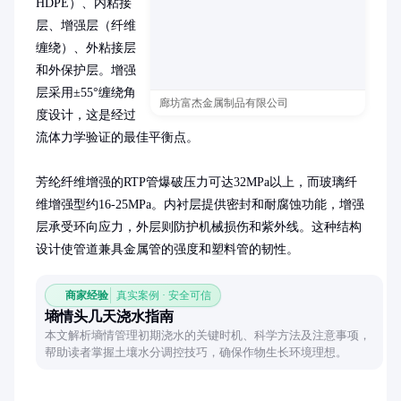
HDPE）、内粘接
层、增强层（纤维
缠绕）、外粘接层
和外保护层。增强
层采用±55°缠绕角
廊坊富杰金属制品有限公司
度设计，这是经过
流体力学验证的最佳平衡点。

芳纶纤维增强的RTP管爆破压力可达32MPa以上，而玻璃纤
维增强型约16-25MPa。内衬层提供密封和耐腐蚀功能，增强
层承受环向应力，外层则防护机械损伤和紫外线。这种结构
设计使管道兼具金属管的强度和塑料管的韧性。
商家经验
真实案例 · 安全可信
墒情头几天浇水指南
本文解析墒情管理初期浇水的关键时机、科学方法及注意事项，
帮助读者掌握土壤水分调控技巧，确保作物生长环境理想。