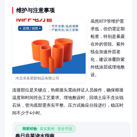
维护与注意事项
虽然RTP管维护需
求低，但仍需定期
检查，特别是暴露
在外的管段。紫外
线会加速外层老
化，建议涂覆防紫
外线涂层或埋地敷
设。

河北泽泉塑胶制品有限公司
连接部位是关键点，热熔接头需由持证人员操作，确保熔接
温度和时间符合工艺要求。埋地敷设时，回填土应不含尖锐
石块，管沟底部需夯实平整。压力试验应分段进行，稳压时
间不少于4小时。
商家经验
真实案例 · 安全可信
春日韭菜浇水指南