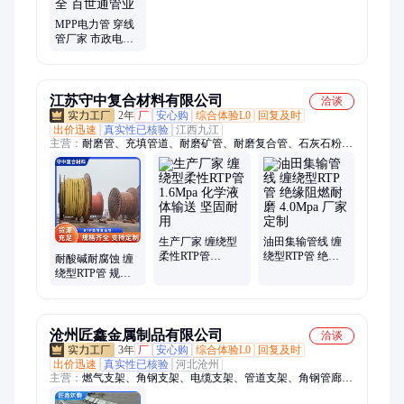
MPP电力管 穿线
管厂家 市政电缆
管道 源头厂家 规
格齐全 百世通管
业
江苏守中复合材料有限公司
洽谈
2年
厂
安心购
综合体验L0
回复及时
出价迅速
真实性已核验
江西九江
主营：
耐磨管、充填管道、耐磨矿管、耐磨复合管、石灰石粉、
输送污水泥沙
生产厂家 缠绕型
油田集输管线 缠
柔性RTP管
绕型RTP管 绝缘
耐酸碱耐腐蚀 缠
1.6Mpa 化学液体
阻燃耐磨 4.0Mpa
绕型RTP管 规格
输送 坚固耐用
厂家定制
齐全 10Mpa 油田
集输管线
沧州匠鑫金属制品有限公司
洽谈
3年
厂
安心购
综合体验L0
回复及时
出价迅速
真实性已核验
河北沧州
主营：
燃气支架、角钢支架、电缆支架、管道支架、角钢管廊支
架、槽钢管廊支架、管道导向支座、电缆管道托架、热力管道支