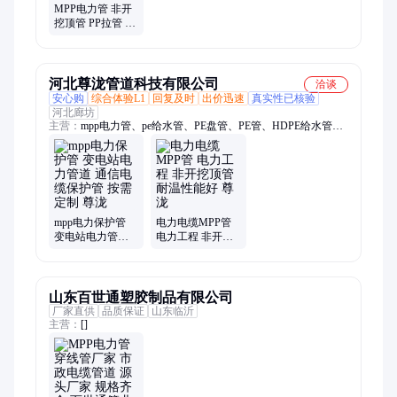
MPP电力管 非开
挖顶管 PP拉管 市
政电力工程 聚丙
烯高压电缆穿线
管
河北尊泷管道科技有限公司
洽谈
安心购
综合体验L1
回复及时
出价迅速
真实性已核验
河北廊坊
主营：
mpp电力管、pe给水管、PE盘管、PE管、HDPE给水管、
mpp电力电缆保护管、给水管、钢带管、玻璃钢管、管道修复
管、电缆保护管、电力波纹管、农田灌溉管、钢带波纹管、置换
管、双壁波纹管、电力管、聚乙烯给水管、七孔梅花管、穿线
管、硅芯管、钢丝网骨架塑料复合管、电缆保护套管、mpp电缆
保护管、电力波纹护套管
mpp电力保护管
电力电缆MPP管
变电站电力管道
电力工程 非开挖
通信电缆保护管
顶管 耐温性能好
按需定制 尊泷
尊泷
山东百世通塑胶制品有限公司
厂家直供
品质保证
山东临沂
主营：
[]