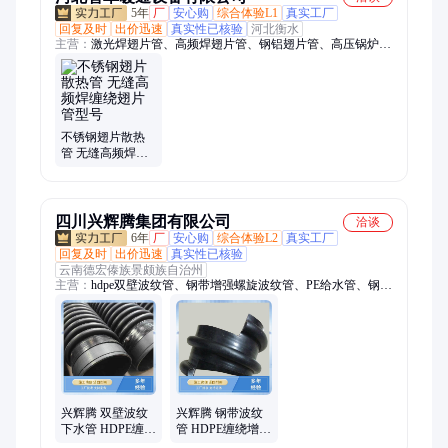
5年
厂
安心购
综合体验L1
真实工厂
回复及时
出价迅速
真实性已核验
河北衡水
主营：
激光焊翅片管、高频焊翅片管、钢铝翅片管、高压锅炉翅
片管、烘干房翅片管散热器、无缝翅片管、焊接翅片管、圆翼型
翅片管散热器、圆翼翅片管散热器、翅片换热管、翅片管散热
器、蒸汽换热器、空气换热器
不锈钢翅片散热
管 无缝高频焊缠
绕翅片管型号
四川兴辉腾集团有限公司
洽谈
6年
厂
安心购
综合体验L2
真实工厂
回复及时
出价迅速
真实性已核验
云南德宏傣族景颇族自治州
主营：
hdpe双壁波纹管、钢带增强螺旋波纹管、PE给水管、钢丝
网骨架管、PE燃气管、mpp电力管、PVC波纹管、PVC-U电力管
兴辉腾 双壁波纹
兴辉腾 钢带波纹
下水管 HDPE缠绕
管 HDPE缠绕增强
结构壁增强管 深
结构壁b型管 轻质