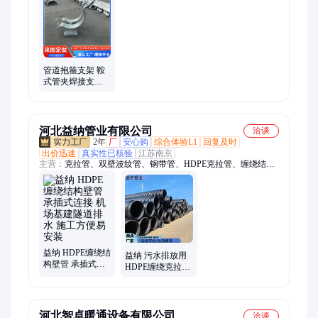
座、管道固定支吊架、钢筋预埋件、角钢弧形支架
管道抱箍支架 鞍
式管夹焊接支座
双螺栓T型管托管
夹式丁字托
河北益纳管业有限公司
洽谈
2年
厂
安心购
综合体验L1
回复及时
出价迅速
真实性已核验
江苏南京
主营：
克拉管、双壁波纹管、钢带管、HDPE克拉管、缠绕结构
壁B型管、HDPE缠绕结构壁管、大口径克拉管、DN300克拉
管、HDPE双壁波纹管、大口径双壁波纹管、hdpe双壁波纹管、
排水双壁波纹管、PE污水管、排污双壁波纹管、大口径PE钢带
管、hdpe钢带管、HDPE钢带波纹管、钢带增强缠绕管、钢带波
纹管、pe钢带波纹管、大口径钢带管、排污钢带波纹管
益纳 HDPE缠绕结
益纳 污水排放用
构壁管 承插式连
HDPE缠绕克拉管
接 机场基建隧道
耐冲击性好耐老
排水 施工方便易
化 规格齐全
安装
河北智卓暖通设备有限公司
洽谈