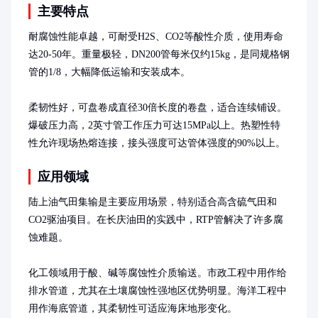
主要特点
耐腐蚀性能卓越，可耐受H2S、CO2等酸性介质，使用寿命
达20-50年。重量极轻，DN200管每米仅约15kg，是同规格钢
管的1/8，大幅降低运输和安装成本。

柔韧性好，可盘卷成直径30倍长度的卷盘，适合连续铺设。
爆破压力高，2英寸管工作压力可达15MPa以上。热塑性特
性允许现场热熔连接，接头强度可达管体强度的90%以上。
应用领域
陆上油气田集输是主要应用场景，特别适合高含硫气田和
CO2驱油项目。在长庆油田的实践中，RTP管解决了许多腐
蚀难题。

化工领域用于酸、碱等腐蚀性介质输送。市政工程中用作给
排水管道，尤其在土壤腐蚀性强地区优势明显。海洋工程中
用作海底管道，其柔韧性可适应海床地形变化。