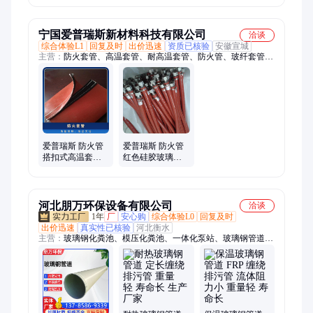
海排污 高强度
化
宁国爱普瑞斯新材料科技有限公司
洽谈
综合体验L1
回复及时
出价迅速
资质已核验
安徽宣城
主营：
防火套管、高温套管、耐高温套管、防火管、玻纤套管、
玻璃纤维套管、绝缘套管、阻燃套管、隔热套管、耐热套管、搭
扣式防火套管、硅胶套管、铝箔波纹管、高硅氧套管、芭蕉带、
防火保温罩
爱普瑞斯 防火管
爱普瑞斯 防火管
搭扣式高温套管
红色硅胶玻璃纤
加厚型硅橡胶 化
维加厚型护套 防
工石油工业 支持
腐耐高温套管 可
定制
定制
河北朋万环保设备有限公司
洽谈
1年
厂
安心购
综合体验L0
回复及时
出价迅速
真实性已核验
河北衡水
主营：
玻璃钢化粪池、模压化粪池、一体化泵站、玻璃钢管道、
玻璃钢管件、玻璃钢储罐、玻璃钢水表井、高速急流槽、玻璃钢
净化槽、玻璃钢脱硫塔、玻璃钢排水渠、玻璃钢排水沟