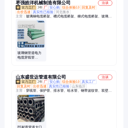
枣强皓洋机械制造有限公司
洽谈
3年
厂
安心购
综合体验L0
回复及时
出价迅速
真实性已核验
河北衡水
主营：
玻璃钢电缆桥架、槽式电缆桥架、梯式电缆桥架、玻璃钢
管道、玻璃钢夹砂管道、玻璃钢通风管道、玻璃钢排水管道、波
纹板桥架、加强电缆桥架、玻璃钢格栅、专用网格板树篦子、养
殖网格板、花纹盖板格栅、泵站
玻璃钢管道电力
电缆穿线管
DN300化工排水
排污通风缠绕夹
砂管批发
山东盛世达管道有限公司
洽谈
2年
厂
安心购
综合体验L0
真实工厂
回复及时
出价迅速
真实性已核验
山东临沂
主营：
穿线管、保护管、排水管、给水管、钢带波纹管、双壁波
纹管、钢丝网骨架管
PE材质管道大口