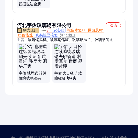
径盛世达全新料
施工建筑用市政
管
河北宇佑玻璃钢有限公司
洽谈
2年
厂
安心购
综合体验L1
回复及时
出价迅速
真实性已核验
河北唐山
主营：
玻璃钢风机、玻璃钢储罐、玻璃钢法兰、玻璃钢管道、玻
璃钢弯头、玻璃钢脱硫塔、玻璃钢化粪池、玻璃钢格栅
宇佑 地埋式 连续
宇佑 大口径 连续
缠绕玻璃钢夹砂
缠绕玻璃钢夹砂
管道 质量轻 强度
管道 材质厚实 耐
大 源头厂家
磨 品质过硬
药品医疗器械网络信息服务备案(京)网药械信息备字（2021）第00159号