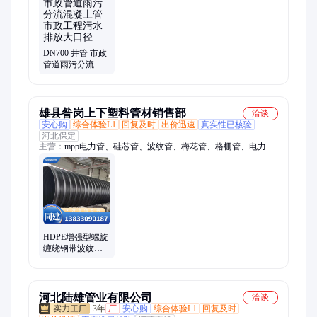
凝土排水管、混凝土顶管、钢筋混凝土排水管、钢筋混凝土顶
管、钢筋混凝土检查井、预制检查井
DN700 井管 市政
管道雨污分流混
凝土管 市政工程
污水排放大口径
雄县昝岗上下塑料管材销售部
洽谈
安心购
综合体验L1
回复及时
出价迅速
真实性已核验
河北保定
主营：
mpp电力管、硅芯管、波纹管、梅花管、格栅管、电力
管、给水管、排污管
HDPE增强型螺旋
缠绕钢带波纹管
厂排污排水地埋
管 型号DN300-
DN300
河北陆雄管业有限公司
洽谈
3年
厂
安心购
综合体验L1
回复及时