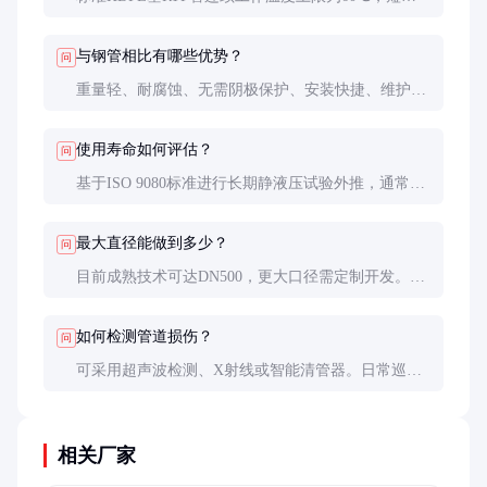
可达80℃。特殊PEX或PA基产品可达90-110℃，但成
本显著提高。
与钢管相比有哪些优势？
问
重量轻、耐腐蚀、无需阴极保护、安装快捷、维护成
本低。全寿命周期成本可降低30-50%。
使用寿命如何评估？
问
基于ISO 9080标准进行长期静液压试验外推，通常设
计寿命20-50年。实际寿命受介质成分、工作压力和
温度影响。
最大直径能做到多少？
问
目前成熟技术可达DN500，更大口径需定制开发。
DN300以下规格性价比最高。
如何检测管道损伤？
问
可采用超声波检测、X射线或智能清管器。日常巡检
主要观察外表面划伤和接头渗漏。
相关厂家