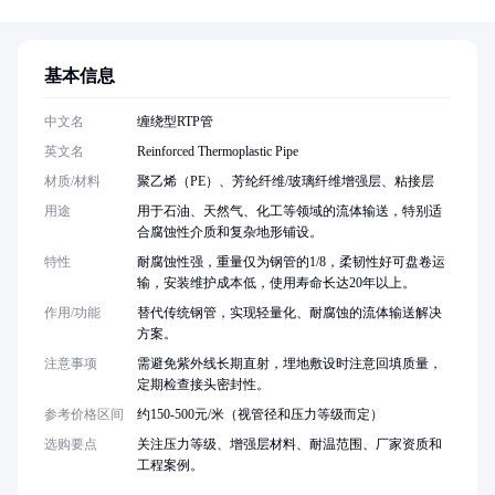
基本信息
中文名
缠绕型RTP管
英文名
Reinforced Thermoplastic Pipe
材质/材料
聚乙烯（PE）、芳纶纤维/玻璃纤维增强层、粘接层
用途
用于石油、天然气、化工等领域的流体输送，特别适
合腐蚀性介质和复杂地形铺设。
特性
耐腐蚀性强，重量仅为钢管的1/8，柔韧性好可盘卷运
输，安装维护成本低，使用寿命长达20年以上。
作用/功能
替代传统钢管，实现轻量化、耐腐蚀的流体输送解决
方案。
注意事项
需避免紫外线长期直射，埋地敷设时注意回填质量，
定期检查接头密封性。
参考价格区间
约150-500元/米（视管径和压力等级而定）
选购要点
关注压力等级、增强层材料、耐温范围、厂家资质和
工程案例。