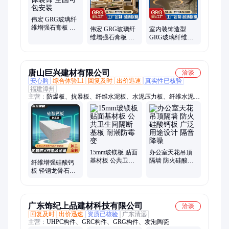
伟宏 GRG玻璃纤
维增强石膏板 不
伟宏 GRG玻璃纤
室内装饰造型
变形立体装饰 全
维增强石膏板 不
GRG玻璃纤维增
国可包安装
变形立体装饰 实
强石膏板 隔声吸
力工厂 上门安装
声 承接施工工程
唐山巨兴建材有限公司
洽谈
安心购
综合体验L1
回复及时
出价迅速
真实性已核验
福建漳州
主营：
防爆板、抗暴板、纤维水泥板、水泥压力板、纤维水泥压
力板、钢筋桁架楼承板、轻质隔墙板、阻尼隔音板、玻镁板、硅
酸钙板、内外墙装饰材料、纤维增强水泥复合钢板、纤维增强水
泥压力板、20厚水泥纤维板价格、钢结构轻型楼层板、菱镁板、
室内地板砖、护墙板、纤维水泥通体板、纤维水泥拉槽板、纤维
水泥木纹板、纤维水泥防爆板、纤维水泥抗暴板、防火板、楼板
15mm玻镁板 贴面
办公室天花吊顶
基材板 公共卫生
隔墙 防火硅酸钙
纤维增强硅酸钙
间隔断基板 耐潮
板 广泛用途设计
板 轻钢龙骨石膏
防霉变
隔音降噪
板 外围墙壁 装饰
适配性高
广东饰纪上品建材科技有限公司
洽谈
回复及时
出价迅速
资质已核验
广东清远
主营：
UHPC构件、GRC构件、GRG构件、发泡陶瓷