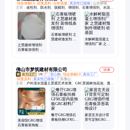
综合体验L0
回复及时
出价迅速
真实性已核验
山东聊城
主营：
改性剂、防水剂、脱模剂、增强剂、石膏增强剂、水泥增
强剂、模板脱模剂、发泡剂、抗卤剂、缓凝剂、水解树脂、水泥
增硬剂、水泥增韧剂、水泥早强剂、建筑外加剂、菱镁早强剂、
建筑发泡剂、水性脱模剂、有机硅防水剂、憎水剂、流平剂、界
面剂、渗透剂、混凝土发泡剂、纳米硅防水剂
石膏板增硬剂 之
慧建材激发剂 装
水解树脂混凝土
饰线条增强剂
增强剂厂家 之慧
之慧建材增强剂
建材预制件增硬
石膏板加强剂 装
剂 砼基固
饰线条硬化剂
佛山市梦筑建材有限公司
洽谈
5年
厂
安心购
综合体验L0
真实工厂
回复及时
真实性已核验
广东佛山
主营：
户外清水混凝土景观艺术坐凳、GRC景观树池花池、透光
混凝土、GRG增强石膏板、GRC市政花盆、GRC建筑艺术构
件、人造砂岩园林景观雕塑
餐厅GRG增强石
家居玄关设计背
膏板扶梯GFRG室
景可定制GRG增
美容院GRG增强
内装饰板GRC材
强纤维石膏板异
石膏板装饰板
料厂家
形装饰设计
GRC覆层工程定