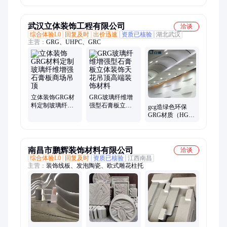
制
武汉立体装饰工程有限公司
洽谈
综合体验L0
回复及时
出价迅速
资质已核验
湖北武汉
主营：
GRG、UHPC、GRC
立体装饰GRG材
GRG玻璃纤维增
料定制玻璃纤维
强型石膏板立体
gcg造绿色环保
增强石膏板商场
装饰天花吊顶高
GRG材质（HGZ-
吊顶
端装饰材料
GRG-08）可定制
立体装饰
南昌市鹏辉装饰材料有限公司
洽谈
综合体验L0
回复及时
资质已核验
江西南昌
主营：
装饰线板、发泡陶瓷、欧式雕花柱托