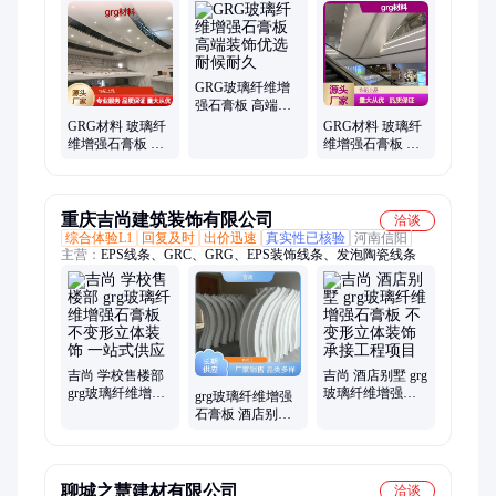
GRG玻璃纤维增
强石膏板 高端装
饰优选 耐候耐久
GRG材料 玻璃纤
GRG材料 玻璃纤
维增强石膏板 装
维增强石膏板 建
饰优选 造型多变
筑装饰优选 耐水
防火
重庆吉尚建筑装饰有限公司
洽谈
综合体验L1
回复及时
出价迅速
真实性已核验
河南信阳
主营：
EPS线条、GRC、GRG、EPS装饰线条、发泡陶瓷线条
吉尚 学校售楼部
吉尚 酒店别墅 grg
grg玻璃纤维增强
玻璃纤维增强石
grg玻璃纤维增强
石膏板 不变形立
膏板 不变形立体
石膏板 酒店别墅
体装饰 一站式供
装饰 承接工程项
吉尚 自有施工团
应
目
队 不变形立体装
饰
聊城之慧建材有限公司
洽谈