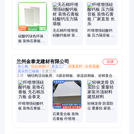
酸钙压力板、冰火板、无机预涂板、医疗抗菌板、医疗洁净板、
隧道防火板、纤维水泥板、清水板、美岩板、纤维水泥压力板、
水泥通体板、硅酸盐钙板、木纹包覆板、冰火包覆装饰板、抗菌
板、UV涂装板、无机装饰板、定制硅酸钙板、高密度硅酸钙
板、通体板、纤维水泥装饰板
无石棉纤维增强
纤维增强硅酸钙
硅酸钙板材 装饰
板 压力隔音板 装
硅酸钙绿色环保
石膏板 硅酸钙压
饰石膏板 厂家直
板 装饰石膏板 纤
力隔墙板
发 长乐
维增强硅酸盐防
火板 长乐
兰州金泰龙建材有限公司
洽谈
安心购
综合体验L0
真实工厂
回复及时
出价迅速
真实性已核验
甘肃兰州
主营：
钢结构活动板房、A级岩棉板、保温岩棉板、岩棉复合
板、外墙外保温岩棉板、防火岩棉板、A级防火保温板、保温矿
棉板、穿孔矿棉板、外墙憎水岩棉板、矿棉装饰吸声板、阻燃矿
棉板、岩棉保温板、机房吸音复合穿孔板、穿孔石膏板、穿孔吸
音石膏板、吸音穿孔石膏板、复合穿孔吸音板、纤维板硅酸钙
板、工业一体化硅酸钙板、碳纤维板硅酸钙板、防火硅酸钙板、
纤维增强硅酸钙
轻钢龙骨 防震防
烤漆龙骨、轻钢龙骨、镀锌隔墙龙骨
板 装饰石膏板 无
尘 重量轻 家装吊
石棉压力板 金泰
顶材料 建筑材料
石膏复合板 装饰
龙
石膏板 纤维增强
硅酸盐防火板 金
泰龙