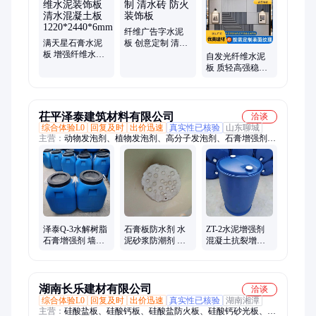
面架空隔热板、玻镁板、纤维水泥防爆板、水泥地板砖、硅酸盐
防火板、纤维水泥楼层板、纤维水泥泄爆墙板、微晶石栈道板、
硅晶石栈道板、泄爆墙
纤维广告字水泥
满天星石膏水泥
板 创意定制 清水
板 增强纤维水泥
砖 防火装饰板
自发光纤维水泥
装饰板 清水混凝
板 质轻高强稳定
土板
雕刻不易崩边
1220*2440*6mm
茌平泽泰建筑材料有限公司
洽谈
综合体验L0
回复及时
出价迅速
真实性已核验
山东聊城
主营：
动物发泡剂、植物发泡剂、高分子发泡剂、石膏增强剂、
水泥增强剂、复合型发泡剂、蛋白发泡剂、增韧剂、抗裂剂、流
平剂、有机硅防水剂、砂浆憎水剂、岩棉防水剂、水性脱模剂、
隔离剂、拆模剂、菱镁改性剂、硫镁改性剂、抗卤剂、后处理
剂、缓凝剂、促凝剂、消泡剂、早强剂
泽泰Q-3水解树脂
石膏板防水剂 水
ZT-2水泥增强剂
石膏增强剂 墙板
泥砂浆防潮剂 泽
混凝土抗裂增韧
装饰板 砌块抗裂
泰ZT-3有机质抗水
剂 烟道补强剂 泽
增韧剂
剂
泰
湖南长乐建材有限公司
洽谈
综合体验L0
回复及时
出价迅速
真实性已核验
湖南湘潭
主营：
硅酸盐板、硅酸钙板、硅酸盐防火板、硅酸钙砂光板、硅