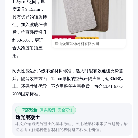
1.2g/cm³之间，厚
度常见9-15mm，
具有优异的轻质特
性。加入玻璃纤维
后，抗弯强度提升
约30-50%，更适
唐山众谊装饰材料有限公司
合大跨度吊顶应
用。

防火性能达到A级不燃材料标准，遇火时能有效延缓火势蔓
延。隔音效果方面，12mm厚板的空气声隔声量可达30dB以
上。环保性能优异，不含甲醛等有害物质，符合GB/T 9775-
2008国家标准。
商家经验
真实案例 · 安全可信
透光混凝土
本文介绍透光混凝土的基本原理、应用场景和未来发展趋势，帮
助读者了解这种创新材料的独特魅力和实用价值。