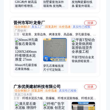
GRG构件 耐高温
别墅窗套泡沫外
发泡陶瓷窗柱线
玻璃纤维增强石
墙装饰 发泡陶瓷
条 窗套外墙装饰
膏材料 家装装饰
外墙浮雕线条构
欧式别墅梁托室
线板
件 厂家定制批发
外腰线 厂家定制
晋州市军叶龙骨厂
洽谈
综合体验L0
真实工厂
回复及时
出价迅速
真实性已核验
广西钦州
主营：
铝龙骨、龙骨边角、烤漆龙骨、高晶板、穿孔吸音板、矿
棉板、合金铝压条、医院转角轨道
平面T型铝合金龙
骨病房暗装滑轨
60mm冲孔吸音板
现货齐全承接工
穿孔石膏板批发
石膏装饰板
程
尺寸可定制装饰
1200X2400mm纤
材料纤维增强水
维增强水泥 厚度
泥 产品等级 优
27mm
广东优美建材科技有限公司
洽谈
综合体验L0
回复及时
出价迅速
真实性已核验
黑龙江佳木斯
主营：
纤维水泥压力板、防爆板、纤维水泥装饰板、纤维水泥
板、硅酸钙板、楼板、水泥压力板、栈道板、防火板、轻质隔墙
板、钢结构楼板、水泥护墙板、水泥纤维板、洞洞板纤维板、屋