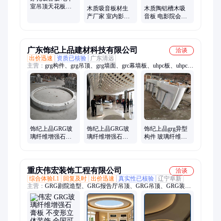
室吊顶天花板适
木质吸音板材生
木质陶铝槽木吸
用 石膏板基材 阻
产厂家 室内影院
音板 电影院会议
燃耐火 丽音 Y14
KTV木制吸声板
室吸声板 多种颜
多种颜色 丽音g
色 丽音g
广东饰纪上品建材科技有限公司
洽谈
出价迅速
资质已核验
广东清远
主营：
grg构件、grg吊顶、grg墙面、grc幕墙板、uhpc板、uhpc镂
空板、uhpc幕墙板、grg高强石膏、GRC清水混凝板、grc构件、
grc材料、grc树池坐凳、grc线条、uhpc构件、uhpc树池坐凳、grg
材料、uhpc超高性能混凝土构件、发泡陶瓷构件、发泡陶瓷厂
家、UHPC厂家、发泡陶瓷线条、GRG厂家、GRC厂家、透光混
凝土坐凳
饰纪上品GRG玻
饰纪上品GRG玻
饰纪上品grg异型
璃纤维增强石膏
璃纤维增强石膏
构件 玻璃纤维增
装饰板材异型板
装饰板穿孔板8-
强石膏板 装饰防
12mm
潮
重庆伟宏装饰工程有限公司
洽谈
综合体验L1
回复及时
出价迅速
真实性已核验
辽宁阜新
主营：
GRG剧院造型、GRG报告厅吊顶、GRG吊顶、GRG装饰
柱、GRG墙面造型、GRG浮雕、GRG定制、GRC、GRG成品检
修口、透光坐凳