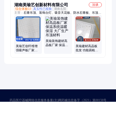
湖南美瑜艺创新材料有限公司
洽谈
综合体验L0
真实性已核验
湖南岳阳
主营：
石膏吊顶、装饰台灯、吸音天花板、防水石膏板、吊顶石
膏线、防潮石膏板、办公室石膏板、曲线吊顶、吊顶线条、立体
背景墙
美瑜装饰建材高
晶板厂家 保温系
美瑜艺创纤维增
美瑜建材高晶板
统温暖保湿 大厂
强吸声板厂家批
批发 功能易检修
生产 吊顶材料
发 装饰石膏板
大厂生产 专注天
595x595
花吊顶
药品医疗器械网络信息服务备案(京)网药械信息备字（2021）第00159号
京ICP证030173号
京公网安备11000002000001号