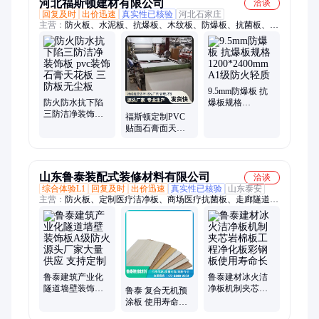
河北福斯顿建材有限公司
洽谈
回复及时
出价迅速
真实性已核验
河北石家庄
主营：
防火板、水泥板、抗爆板、木纹板、防爆板、抗菌板、硅
酸钙板、无机预涂板、无机预涂冰火板
9.5mm防爆板 抗
防火防水抗下陷
爆板规格
三防洁净装饰板
1200*2400mm A1
福斯顿定制PVC
pvc装饰石膏天花
级防火轻质
贴面石膏面天花
板 三防板无尘板
板 防火防潮 吸音
隔墙无尘穿孔工
程
山东鲁泰装配式装修材料有限公司
洽谈
综合体验L1
回复及时
出价迅速
真实性已核验
山东泰安
主营：
防火板、定制医疗洁净板、商场医疗抗菌板、走廊隧道洁
净板、无机预涂板
鲁泰建筑产业化
鲁泰建材冰火洁
隧道墙壁装饰板A
净板机制夹芯岩
鲁泰 复合无机预
级防火 源头厂家
棉板工程净化板
涂板 使用寿命长
大量供应 支持定
彩钢板使用寿命
A极防火饰面墙