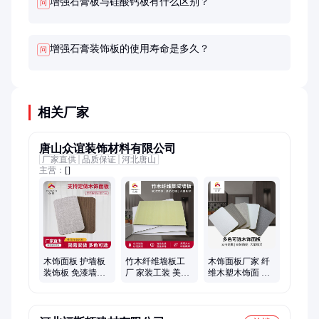
增强石膏板与硅酸钙板有什么区别？
问
增强石膏装饰板的使用寿命是多久？
问
相关厂家
唐山众谊装饰材料有限公司
厂家直供
品质保证
河北唐山
主营：
[]
木饰面板 护墙板
竹木纤维墙板工
木饰面板厂家 纤
装饰板 免漆墙体
厂 家装工装 美观
维木塑木饰面 卧
桌面背景墙板 木
环保防水防潮无
室酒店装饰板 免
纹装饰耐火板 厂
甲醛 众谊装饰材
漆背景墙 酒店工
家
料
装