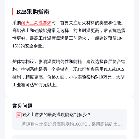
B2B采购指南
采购
耐火土高温窑炉
时，首要关注耐火材料的类型和性能。
高铝矾土和硅酸铝是常见选择，前者耐温更高，后者抗热震
性更好。最高工作温度需满足工艺需求，一般建议预留10-
15%的安全余量。

炉体结构设计影响温度均匀性和能耗，建议选择多层复合结
构。控制系统是另一个关键点，现代窑炉多采用PLC或DCS
控制，精度更高。价格方面，小型实验窑约5-10万元，大型
工业窑可达50万元以上。
常见问题
耐火土窑炉的最高温度能达到多少？
问
普通耐火土窑炉最高温度约1600°C，采用高铝矾土或
刚玉材料的窑炉可达1800°C。实际使用中建议控制在
最高温度的85-90%以确保安全。