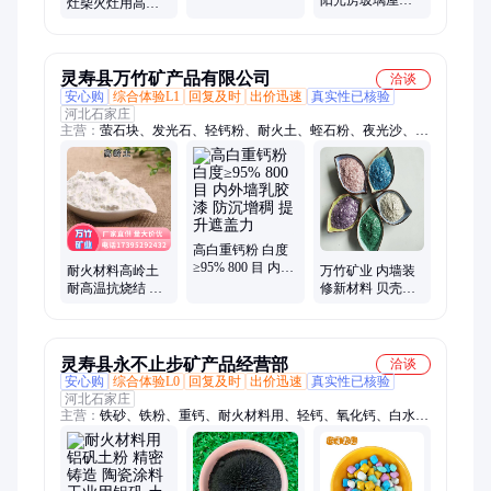
灶柴火灶用高温
火包阻火阻燃
窗户防晒隔热膜
耐火土窑炉修补
地板防潮保温反
耐火水泥高铝耐
射膜
磨料
灵寿县万竹矿产品有限公司
洽谈
安心购
综合体验L1
回复及时
出价迅速
真实性已核验
河北石家庄
主营：
萤石块、发光石、轻钙粉、耐火土、蛭石粉、夜光沙、夜
光石、云母粉、夜光粉、夜光砖、托玛琳、海泡石、硅藻土、萤
石粉、萤石球、滑石粉、石英粉、电气石、蛭石片、氟化钙、彩
砂、盐沙、石英砂、漂珠、碳酸钙粉
高白重钙粉 白度
≥95% 800 目 内外
耐火材料高岭土
万竹矿业 内墙装
墙乳胶漆 防沉增
耐高温抗烧结 耐
修新材料 贝壳彩
稠 提升遮盖力
火砖 / 窑具制作原
片 2-4mm 可加工
料工业窑炉适用
定制 免费拿样
灵寿县永不止步矿产品经营部
洽谈
安心购
综合体验L0
回复及时
出价迅速
真实性已核验
河北石家庄
主营：
铁砂、铁粉、重钙、耐火材料用、轻钙、氧化钙、白水
泥、滑石粉、膨润土、红土黄土、硅灰、硅藻土、活性白土、萤
石粉、石英粉、重晶石粉、高岭土、沸石粉、莫来砂、珍珠岩
粉、膨润土猫砂、赤铁粉、粉煤灰、锰砂、石英砂