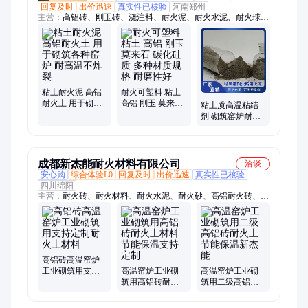
回复及时
出价迅速
真实性已核验
河南郑州
主营：
高铝砖、刚玉砖、浇注料、耐火泥、耐火水泥、耐火球、
耐火材料、保温砖、粘土砖、陶瓷蓄热体、陶瓷纤维产品、保温
材料
粘土耐火泥 高铝
耐火可塑料 粘土
耐火土 用于砌筑
高铝 刚玉 莫来石
粘土质高温粘结
各种窑炉 耐高温
碳化硅质 多种材
剂 砌筑窑炉耐火
不炸裂
质规格 耐磨性好
砖 附着力好 不易
脱落
成都新杰能耐火材料有限公司
洽谈
安心购
综合体验L0
回复及时
出价迅速
真实性已核验
四川绵阳
主营：
耐火砖、耐火材料、耐火水泥、耐火砂、高铝耐火砖、刚
玉耐火砖、耐火浇注料、耐火匣钵、轻质浇注料
高铝砖高温窑炉
工业砌筑用支持
高温窑炉工业砌
高温窑炉工业砌
定制耐火土材料
筑用高铝砖耐火
筑用二级高铝砖
土材料节能保温
耐火土节能保温
支持定制
新杰能