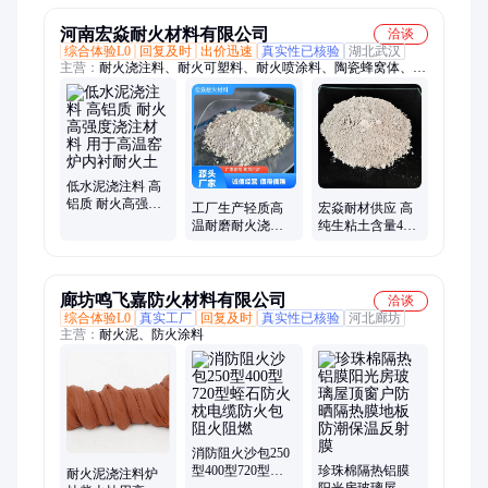
河南宏焱耐火材料有限公司
洽谈
综合体验L0
回复及时
出价迅速
真实性已核验
湖北武汉
主营：
耐火浇注料、耐火可塑料、耐火喷涂料、陶瓷蜂窝体、刚
玉蓄热球
低水泥浇注料 高
铝质 耐火高强度
工厂生产轻质高
宏焱耐材供应 高
浇注材料 用于高
温耐磨耐火浇注
纯生粘土含量40%
温窑炉内衬耐火
料 低水泥高铝浇
粘性好 易烧结耐
土
注料
火泥
廊坊鸣飞嘉防火材料有限公司
洽谈
综合体验L0
真实工厂
回复及时
真实性已核验
河北廊坊
主营：
耐火泥、防火涂料
消防阻火沙包250
型400型720型蛭
珍珠棉隔热铝膜
耐火泥浇注料炉
石防火枕电缆防
阳光房玻璃屋顶