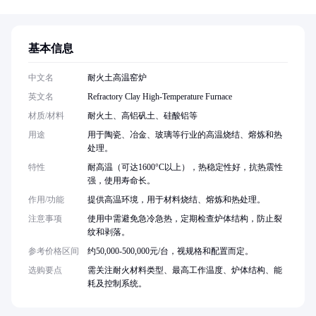
基本信息
中文名
耐火土高温窑炉
英文名
Refractory Clay High-Temperature Furnace
材质/材料
耐火土、高铝矾土、硅酸铝等
用途
用于陶瓷、冶金、玻璃等行业的高温烧结、熔炼和热
处理。
特性
耐高温（可达1600°C以上），热稳定性好，抗热震性
强，使用寿命长。
作用/功能
提供高温环境，用于材料烧结、熔炼和热处理。
注意事项
使用中需避免急冷急热，定期检查炉体结构，防止裂
纹和剥落。
参考价格区间
约50,000-500,000元/台，视规格和配置而定。
选购要点
需关注耐火材料类型、最高工作温度、炉体结构、能
耗及控制系统。