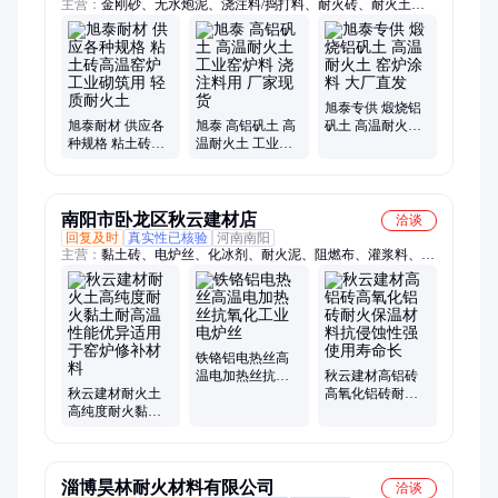
主营：
金刚砂、无水炮泥、浇注料/捣打料、耐火砖、耐火土、
耐火水泥、催化剂载体、白刚玉、棕刚玉、蓄热球
旭泰专供 煅烧铝
旭泰耐材 供应各
旭泰 高铝矾土 高
矾土 高温耐火土
种规格 粘土砖高
温耐火土 工业窑
窑炉涂料 大厂直
温窑炉工业砌筑
炉料 浇注料用 厂
发
用 轻质耐火土
家现货
南阳市卧龙区秋云建材店
洽谈
回复及时
真实性已核验
河南南阳
主营：
黏土砖、电炉丝、化冰剂、耐火泥、阻燃布、灌浆料、高
铝砖、石英砂、隔热布、电阻带、沥青膏、挤塑板、石棉带、封
口机、冬施剂、石棉板、护墙网、专用管、供水站、隔热板、防
火布、可塑料、防火板、浇注料、阻火包
铁铬铝电热丝高
温电加热丝抗氧
秋云建材高铝砖
秋云建材耐火土
化工业电炉丝
高氧化铝砖耐火
高纯度耐火黏土
保温材料抗侵蚀
耐高温性能优异
性强使用寿命长
适用于窑炉修补
材料
淄博昊林耐火材料有限公司
洽谈