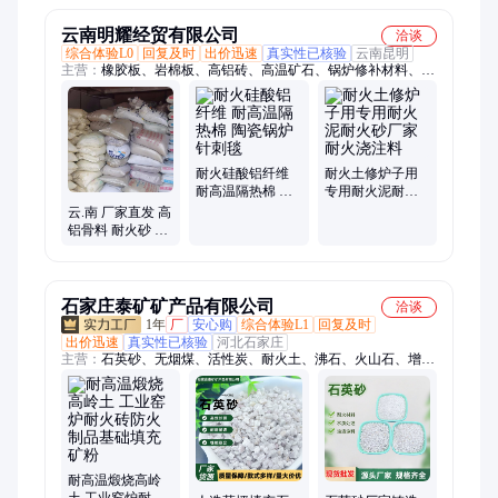
云南明耀经贸有限公司
洽谈
综合体验L0
回复及时
出价迅速
真实性已核验
云南昆明
主营：
橡胶板、岩棉板、高铝砖、高温矿石、锅炉修补材料、有
机防火堵料
耐火硅酸铝纤维
耐火土修炉子用
耐高温隔热棉 陶
专用耐火泥耐火
瓷锅炉针刺毯
砂厂家耐火浇注
云.南 厂家直发 高
料
铝骨料 耐火砂 耐
火土 高温窑炉专
用 禁烧不开裂
石家庄泰矿矿产品有限公司
洽谈
1年
厂
安心购
综合体验L1
回复及时
出价迅速
真实性已核验
河北石家庄
主营：
石英砂、无烟煤、活性炭、耐火土、沸石、火山石、增碳
剂、堇青石粉、活性白土、硅藻土、高纯石英砂、椰壳活性炭、
无烟煤滤料、煅烧高岭土、沸石颗粒、火山石颗粒、工业硅藻
土、漂白土、萤石粉、米白圆粒沙、五彩玉石米、五彩玉石、硅
酸铝纤维、重钙、轻钙
耐高温煅烧高岭
土 工业窑炉耐火