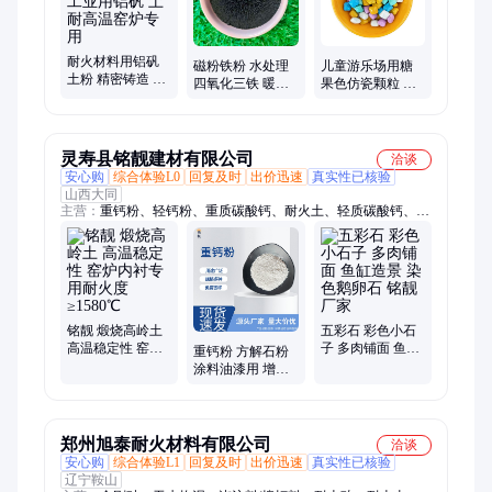
耐火材料用铝矾
磁粉铁粉 水处理
儿童游乐场用糖
土粉 精密铸造 陶
四氧化三铁 暖宝
果色仿瓷颗粒 色
瓷涂料工业用铝
宝发热 粉末冶金
泽饱满 水洗不掉
矾 土 耐高温窑炉
工业铸造用
色 圆角娱乐砂
专用
灵寿县铭靓建材有限公司
洽谈
安心购
综合体验L0
回复及时
出价迅速
真实性已核验
山西大同
主营：
重钙粉、轻钙粉、重质碳酸钙、耐火土、轻质碳酸钙、钙
基膨润土、钠基膨润土、碳酸钙、超细氢氧化钙、生石灰粉、猫
砂矿砂、报纸纤维、脱硫石灰石粉、石英砂、白沙子、天然水洗
石、卵石砾石、水磨石、白色黑色鹅卵石、天然鹅卵石、天然彩
砂、染色彩砂、高岭土、五彩石、贝壳颗粒、圆粒砂海沙
铭靓 煅烧高岭土
五彩石 彩色小石
高温稳定性 窑炉
子 多肉铺面 鱼缸
重钙粉 方解石粉
内衬专用耐火度
造景 染色鹅卵石
涂料油漆用 增强
≥1580℃
铭靓厂家
硬度 改善流动性
铭靓厂家
郑州旭泰耐火材料有限公司
洽谈
安心购
综合体验L1
回复及时
出价迅速
真实性已核验
辽宁鞍山