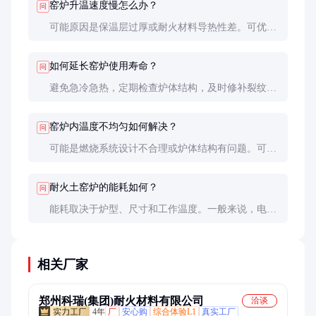
窑炉升温速度慢怎么办？
问
可能原因是保温层过厚或耐火材料导热性差。可优化
保温层设计，或选用导热性更好的耐火材料。此外，
检查燃烧系统是否正常工作也很重要。
如何延长窑炉使用寿命？
问
避免急冷急热，定期检查炉体结构，及时修补裂纹。
控制好工艺温度，避免长时间超温运行。燃烧系统保
持清洁，确保充分燃烧。
窑炉内温度不均匀如何解决？
问
可能是燃烧系统设计不合理或炉体结构有问题。可调
整燃烧器位置或增加循环风机。炉膛内加装导流板也
有助于改善温度分布。
耐火土窑炉的能耗如何？
问
能耗取决于炉型、尺寸和工作温度。一般来说，电加
热窑炉能耗较高，燃气窑次之，燃油窑最低。优化保
温设计和控制系统可显著降低能耗。
相关厂家
郑州科瑞(集团)耐火材料有限公司
洽谈
4年
厂
安心购
综合体验L1
真实工厂