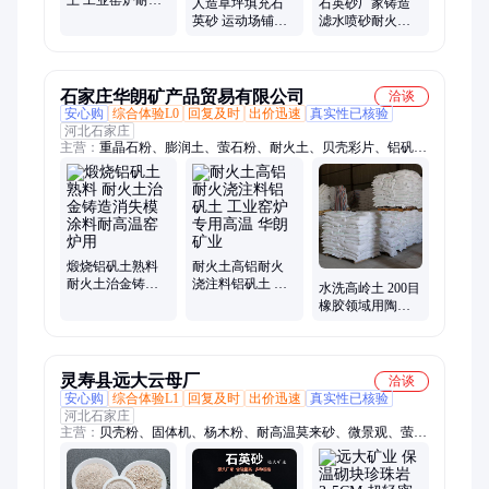
人造草坪填充石
石英砂厂家铸造
砖防火制品基础
英砂 运动场铺装
滤水喷砂耐火板
填充矿粉
防滑石英砂颗粒
材高硬度环氧地
坪草坪砂批发
石家庄华朗矿产品贸易有限公司
洽谈
安心购
综合体验L0
回复及时
出价迅速
真实性已核验
河北石家庄
主营：
重晶石粉、膨润土、萤石粉、耐火土、贝壳彩片、铝矾土
粉、孵化蛭石、托玛琳粉、石英砂滤料、精制石英砂、海泡石纤
维、造景夜光石、除锈石英砂、超细氧化钙、白色鹅卵石、防沉
淀滑石粉、高岭土、夜光石、木粉、莫来砂、麦饭石、沸石、钢
结构防火涂料、生物质颗粒、金刚砂、铝矾土
煅烧铝矾土熟料
耐火土高铝耐火
耐火土治金铸造
浇注料铝矾土 工
水洗高岭土 200目
消失模涂料耐高
业窑炉专用高温
橡胶领域用陶瓷
温窑炉用
华朗矿业
料涂料添加 华朗
矿业
灵寿县远大云母厂
洽谈
安心购
综合体验L1
回复及时
出价迅速
真实性已核验
河北石家庄
主营：
贝壳粉、固体机、杨木粉、耐高温莫来砂、微景观、萤石
矿、水洗砂、钠云母、硅酸盐、磨漂珠、白漂珠、乳胶漆、萤石
块、细云母、发光石、黑彩砂、轻钙粉、珠光粉、蛭石粉、夜光