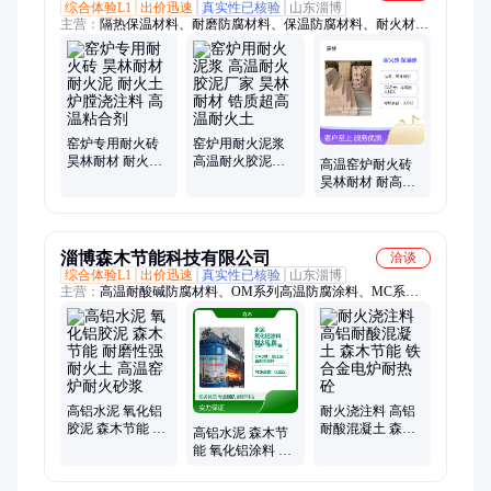
综合体验L1
出价迅速
真实性已核验
山东淄博
主营：
隔热保温材料、耐磨防腐材料、保温防腐材料、耐火材
料、耐火保温材料、耐磨隔热材料
窑炉专用耐火砖
窑炉用耐火泥浆
昊林耐材 耐火泥
高温耐火胶泥厂
高温窑炉耐火砖
耐火土 炉膛浇注
家 昊林耐材 锆质
昊林耐材 耐高温
料 高温粘合剂
超高温耐火土
抗侵蚀经久耐用
硅藻土保温砖 耐
火土
淄博森木节能科技有限公司
洽谈
综合体验L1
出价迅速
真实性已核验
山东淄博
主营：
高温耐酸碱防腐材料、OM系列高温防腐涂料、MC系列
高温防腐涂料、各种材质耐火砖、耐火浇注料、烟囱耐热防腐材
料、耐酸砖
高铝水泥 氧化铝
耐火浇注料 高铝
胶泥 森木节能 耐
耐酸混凝土 森木
高铝水泥 森木节
磨性强耐火土 高
节能 铁合金电炉
能 氧化铝涂料 耐
温窑炉耐火砂浆
耐热砼
磨性强耐火砖 高
温窑炉耐火土