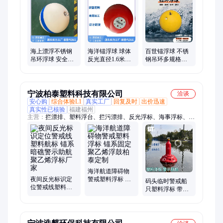
筒、水上围栏、拦漂排、管道浮子、警示浮球、导航浮标、PE航
标、水上浮筒、平台浮筒、水泵浮筒、定制浮筒、内河航标、警
示浮标、拦污排、电站拦污排
海上漂浮不锈钢
海洋锚浮球 球体
百世锚浮球 不锈
吊环浮球 安全施
反光直径1.6米聚
钢吊环多规格定
工警戒反光锚浮
乙烯塑料系泊锚
制加工系锚浮标
标规格齐全
浮标 大浮力
反光醒目
宁波柏泰塑料科技有限公司
洽谈
安心购
综合体验L1
真实工厂
回复及时
出价迅速
真实性已核验
福建福州
主营：
拦漂排、塑料浮台、拦污漂排、反光浮标、海事浮标、疏
浚浮体、警示浮标、塑料浮子、管道浮筒、挡渣浮排、围栏浮
筒、拦渣浮漂、拦污浮筒、疏浚管道、活动平台、围栏浮漂、拦
污导漂、围栏浮排、夹管浮体、塑料浮筒、管道浮子、清淤管
浮、管道托浮、拦漂浮栅、拦截浮筒、拦污浮栅
海洋航道障碍物
夜间反光标识定
警戒塑料浮标 锚
码头临时警戒船
位警戒线塑料航
系固定聚乙烯浮
只塑料浮标 带灯
标 锚系暗礁警示
鼓柏泰定制
标记定位助航海
助航聚乙烯浮标
洋浮筒 系锚航标
厂家
样式