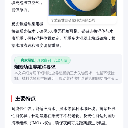
填充泡沫或空气，
提供浮力。

宁波百世自动化科技有限公司
反光带通常采用微
棱镜反光技术，确保360度无死角可见。锚链连接浮体与水
底配重，保持浮标位置稳定。配重多为混凝土块或铁块，根
据水域流速和深度调整重量。
商家经验
真实案例 · 安全可信
蝈蝈幼虫养殖桶要求
本文详细介绍了蝈蝈幼虫养殖桶的三大关键要求，包括环境控
制、材料选择和空间设计，帮助养殖者打造适合蝈蝈幼虫生长的
理想环境。
主要特点
耐腐蚀性强，能适应海水、淡水等多种水域环境。抗紫外线
性能优异，长期暴露在阳光下不易老化。反光性能达到国际
海事组织（IMO）标准，确保夜间可见距离超过1海里。
