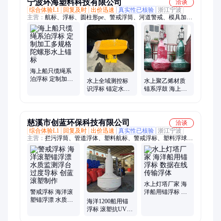
宁波环海塑料科技有限公司
洽谈
综合体验L1
回复及时
出价迅速
真实性已核验
浙江宁波
主营：
航标、浮标、圆柱形pe、警戒浮筒、河道警戒、模具加
工、泡沫浮筒、塑料浮标、浮漂圆柱、塑料浮排、河道拦渣、塑
料浮漂、塑料浮子、围栏浮漂、圆柱浮排、700浮力筒、浮漂定
制、圆柱直径、浮力浮漂、塑料浮筒、水上平台、固定浮排、浮
筒、浮球
海上船只缆绳系
泊浮标 定制加工
水上全域测控标
水上聚乙烯材质
多规格陀螺形水
识浮标 锚定水域
锚系浮鼓 海上定
上锚标
坐标传感水体状
位航道助航浮标
况预警水上隐患
慈溪市创蓝环保科技有限公司
洽谈
综合体验L1
回复及时
出价迅速
真实性已核验
浙江宁波
主营：
拦污浮筒、管道浮体、塑料航标、警戒浮标、塑料浮球、
pe浮箱、定制机械水箱、塑料提升器、孵化桶、反硝化滤池滤
砖、异形风管、定制柴油箱、异形滚塑加工定制、警示浮筒、拦
截浮桶、滚塑浮标、电缆浮子、检测浮标、异形油箱、污提箱、
水上浮力块
水上灯塔厂家 海
警戒浮标 海洋滚
洋船用锚浮标 数
塑锚浮漂 水质监
据在线传输浮体
海洋1200船用锚
测浮台 过度导标
浮标 滚塑抗UV浮
创蓝滚塑制作
体 PU发泡航标 创