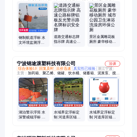
胶护舷、船用靠球、船用下水气囊、钢波纹涵管、航道码头灯桩
灯塔、航道设施、水上浮桥浮筒、钢覆复合材料防撞设施护舷、
橡胶气囊、高分子浮标航标、钢制浮标航标、海洋浮标航标、太
阳能航标浮标、漂浮护舷、浮筒浮漂、铸铁锌钢护栏围栏、金属
钢制波纹涵管、防汛安全井口警示笼、桥梁防撞护舷、桥梁护
栏、不锈钢护栏
道路交通标志牌
景区金属雕花板
钢制航道浮标 水
指示牌 高速公路
厕所 豪华移动厕
文环境监测浮筒
标牌铝板反光警
所 城市公园卫生
管道漂浮浮子 钢
示路名牌标识安
淋浴洗澡房环保
质系泊锚浮鼓
全牌
公厕
宁波锦途滚塑科技有限公司
洽谈
综合体验L0
回复及时
出价迅速
真实性已核验
浙江宁波
主营：
加药箱、聚乙烯、储罐、饮水桶、储蓄箱、泥浆泵、搅拌
桶、净水箱、废水罐、酸洗罐、管道浮漂、塑料浮漂、警示浮
标、房车水箱、管道浮筒、塑料浮球、管道浮托、漂浮垃圾、太
阳能灯、警示浮球、方形水箱、越野房车、塑料浮筒、橡胶管
道、防腐储罐
湖泊警示浮筒 水
水域界定浮标定
水域界定浮标定
深警戒锚浮标 游
制 河道库区锚系
制 河道库区锚系
艇码头游泳池浮
固定警示标志浮
固定警示标志浮
箱 景区栈道水上
球 保障安全
球
浮桥