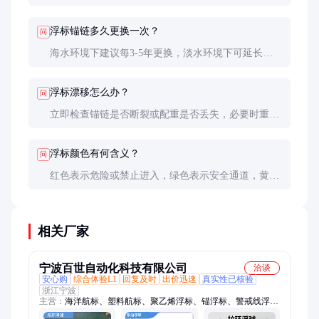
60-80厘米，近岸警戒可用30-50厘米。
浮标锚链多久更换一次？
问
海水环境下建议每3-5年更换，淡水环境下可延长至5-
8年，具体视锈蚀情况而定。
浮标漂移怎么办？
问
立即检查锚链是否断裂或配重是否丢失，必要时重新
定位并加固锚链系统。
浮标颜色有何含义？
问
红色表示危险或禁止进入，绿色表示安全通道，黄色
表示特殊区域，蓝色表示信息标识。
相关厂家
宁波百世自动化科技有限公司
洽谈
安心购
综合体验L1
回复及时
出价迅速
真实性已核验
浙江宁波
主营：
海洋航标、塑料航标、聚乙烯浮标、锚浮标、警戒线浮
筒、拦污浮筒、水电站浮筒、塑料浮筒、水质监测浮标、管道浮