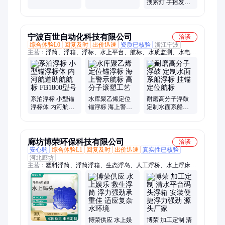
锚浮标、助航设
水枪园林 绿化灌
搜索灯 手摇发电
施灯桩
溉喷枪1寸2寸2.5
抗碰耐撞 角度可
寸
调
宁波百世自动化科技有限公司
洽谈
综合体验L0
回复及时
出价迅速
资质已核验
浙江宁波
主营：
浮筒、浮箱、浮标、水上平台、航标、水质监测、水电站
拦污、航道助航
系泊浮标 小型锚
水库聚乙烯定位
耐磨高分子浮鼓
浮标体 内河航道
锚浮标 海上警示
定制水面系船浮
助航航标 FB1800
航标 高分子滚塑
标 挂锚定位航标
型号
工艺
廊坊博荣环保科技有限公司
洽谈
安心购
综合体验L1
回复及时
出价迅速
真实性已核验
河北廊坊
主营：
塑料浮筒、浮筒浮箱、生态浮岛、人工浮桥、水上浮床、
浮筒平台、生态浮床、水上种植浮床
博荣供应 水上娱
博荣 加工定制 清