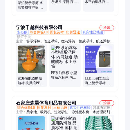
乐 救生浮筒 浮力
水平台码头浮箱
湖泊警示浮筒 水
强劲承重佳 适应
安装便捷浮力强
深警戒锚浮标 游
复杂水环境
劲 源头厂家
艇码头游泳池浮
箱 景区栈道水上
浮桥
宁波千越科技有限公司
洽谈
安心购
综合体验L0
回复及时
出价迅速
真实性已核验
浙江宁波
主营：
警示浮标、管道浮筒、拦污浮筒、警戒浮球、航道浮标、
助航浮标、警示浮球、警示浮筒、拦渣浮筒、拦污围隔、拦污浮
坝、定位浮标、管线浮筒、抬缆浮筒、侧面标、疏浚浮筒、组合
式浮筒、太阳能航标、助航浮球、平台浮筒、系泊浮标、阻拦索
浮筒、PE浮标
PE系泊浮标 小型
锚系浮标体 内河
远海域航道助航
LLDPE钢塑组合
航道 助航航标 水
航标 抗风浪PE警
海上警示浮标 马
上浮筒
示浮标 锚系浮筒
鞍链固定式助航
航标 霍尔锚水底
固定
石家庄森昊体育用品有限公司
洽谈
综合体验L0
回复及时
出价迅速
真实性已核验
河北石家庄
主营：
桑拿池、吸污机、过滤砂缸、泳池更衣凳、水处理药剂、
泳池更衣柜、泳池循环过滤、循环过滤水泵