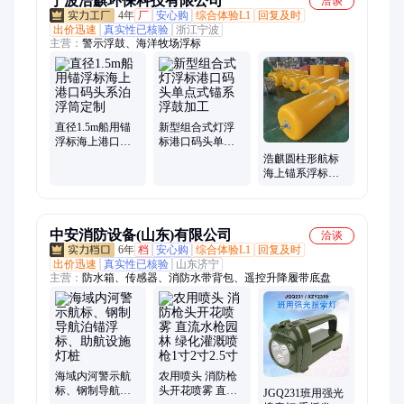
宁波浩麒环保科技有限公司
洽谈
4年
厂
安心购
综合体验L1
回复及时
出价迅速
真实性已核验
浙江宁波
主营：
警示浮鼓、海洋牧场浮标
直径1.5m船用锚
新型组合式灯浮
浮标海上港口码
标港口码头单点
头系泊浮筒定制
式锚系浮鼓加工
浩麒圆柱形航标
海上锚系浮标内
河作业警示浮漂
中安消防设备(山东)有限公司
洽谈
6年
档
安心购
综合体验L1
回复及时
出价迅速
真实性已核验
山东济宁
主营：
防水箱、传感器、消防水带背包、遥控升降履带底盘
海域内河警示航
农用喷头 消防枪
标、钢制导航泊
头开花喷雾 直流
JGQ231班用强光