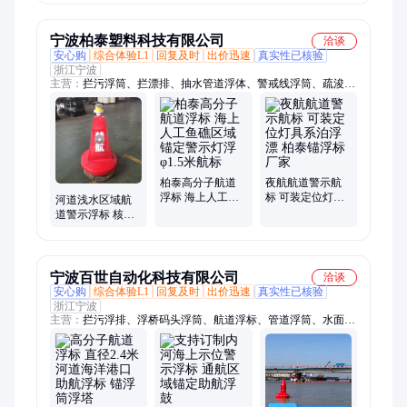
蓝加工
宁波柏泰塑料科技有限公司
洽谈
安心购
综合体验L1
回复及时
出价迅速
真实性已核验
浙江宁波
主营：
拦污浮筒、拦漂排、抽水管道浮体、警戒线浮筒、疏浚浮
体、内河警示浮标、航道航标、水电站拦污排、塑料浮球、浮桥
码头浮筒、塑料航标
柏泰高分子航道
夜航航道警示航
浮标 海上人工鱼
标 可装定位灯具
河道浅水区域航
礁区域锚定警示
系泊浮漂 柏泰锚
道警示浮标 核心
灯浮 φ1.5米航标
浮标厂家
区域禁航锚浮漂
宁波百世自动化科技有限公司
洽谈
安心购
综合体验L1
回复及时
出价迅速
真实性已核验
浙江宁波
主营：
拦污浮排、浮桥码头浮筒、航道浮标、管道浮筒、水面警
示浮筒、浮筒、浮标