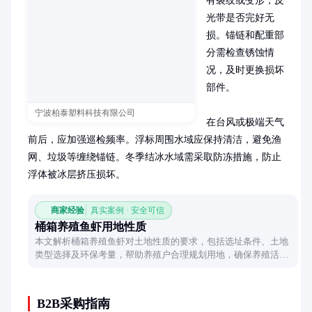
有裂纹或变形，反
光带是否完好无
损。锚链和配重部
分需检查锈蚀情
况，及时更换损坏
部件。

宁波柏泰塑料科技有限公司
在台风或极端天气
前后，应加强巡检频率。浮标周围水域应保持清洁，避免渔
网、垃圾等缠绕锚链。冬季结冰水域需采取防冻措施，防止
浮体被冰层挤压损坏。
商家经验
真实案例 · 安全可信
桶箱养殖鱼虾用地性质
本文解析桶箱养殖鱼虾对土地性质的要求，包括选址条件、土地
类型选择及环保考量，帮助养殖户合理规划用地，确保养殖活动
合规高效。
B2B采购指南