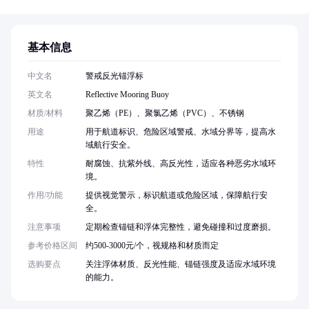
基本信息
中文名
警戒反光锚浮标
英文名
Reflective Mooring Buoy
材质/材料
聚乙烯（PE）、聚氯乙烯（PVC）、不锈钢
用途
用于航道标识、危险区域警戒、水域分界等，提高水
域航行安全。
特性
耐腐蚀、抗紫外线、高反光性，适应各种恶劣水域环
境。
作用/功能
提供视觉警示，标识航道或危险区域，保障航行安
全。
注意事项
定期检查锚链和浮体完整性，避免碰撞和过度磨损。
参考价格区间
约500-3000元/个，视规格和材质而定
选购要点
关注浮体材质、反光性能、锚链强度及适应水域环境
的能力。