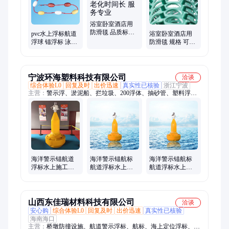
浴室卧室酒店用
防滑毯 品质标准
pvc水上浮标航道
浴室卧室酒店用
国标 耐老化时间
浮球 锚浮标 泳道
防滑毯 规格 可定
长 服务专业
线 泳池设备 送货
制 弹性高 现货出
上门
售
宁波环海塑料科技有限公司
洽谈
综合体验L0
回复及时
出价迅速
真实性已核验
浙江宁波
主营：
警示浮、淤泥船、拦垃圾、200浮体、抽砂管、塑料浮、
聚氨酯、pe拦污浮、聚乙烯pe、pe疏浚浮、塑料滚塑、吊环浮
球、塑料水产、海上养殖、管子浮体、水上浮标、组装简单、滚
塑浮圈、浮体滚塑、海洋浮圈、夹管子浮、哪种浮标、拦污浮
体、围栏浮球、圆形浮圈
海洋警示锚航道
海洋警示锚航标
海洋警示锚航标
浮标水上施工应
航道浮标水上施
航道浮标水上施
急拦船定位标水
工应急拦船定位
工应急拦船定位
库航标
标水库太阳能标
标水库太阳能标
山西东佳瑞材料科技有限公司
洽谈
安心购
综合体验L0
回复及时
出价迅速
真实性已核验
海南海口
主营：
桥墩防撞设施、航道警示浮标、航标、海上定位浮标、橡