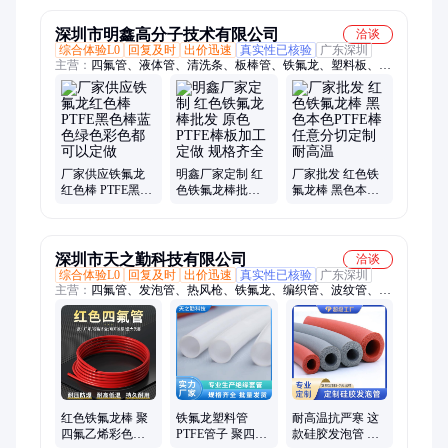
深圳市明鑫高分子技术有限公司
洽谈
综合体验L0
回复及时
出价迅速
真实性已核验
广东深圳
主营：
四氟管、液体管、清洗条、板棒管、铁氟龙、塑料板、耐
摩擦、特氟龙、陶瓷块、波纹管、石墨板、耐酸碱、电解液、密
封圈、cnc数控、绝缘子、绝缘环、聚乙烯、热缩管、裁切板、
文氏管、生料带、真空泵、耐低温、ptfe塑料
厂家供应铁氟龙
明鑫厂家定制 红
厂家批发 红色铁
红色棒 PTFE黑色
色铁氟龙棒批发
氟龙棒 黑色本色
棒蓝色绿色彩色
原色PTFE棒板加
PTFE棒 任意分切
都可以定做
工定做 规格齐全
定制 耐高温
深圳市天之勤科技有限公司
洽谈
综合体验L0
回复及时
出价迅速
真实性已核验
广东深圳
主营：
四氟管、发泡管、热风枪、铁氟龙、编织管、波纹管、玻
纤管、防火管、力布线、空心管、缘套管、定温管、冷缩管、防
烫管、纤维管、热缩套、高温管、黄腊管、热缩管、pvc套管、
硅胶管、空心圆管、气泵软管、高温套管、防火套管、一键热缩
红色铁氟龙棒 聚
铁氟龙塑料管
耐高温抗严寒 这
四氟乙烯彩色板
PTFE管子 聚四氟
款硅胶发泡管 工