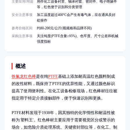
主要应用/用途
用作化工设备衬里、轴承衬套、密封件、电子绝缘件
等，红色便于识别和分类管理
安全注意事项
加工温度超过400°C会产生有毒气体，应在通风良好
处操作
参考价格区间
约80-200元/公斤(视规格和品牌不同)
采购注意事项
关注纯度(PTFE含量≥95%)、色牢度、尺寸公差和机械
强度指标
概述
铁氟龙红色棒
是在纯
PTFE
基础上添加耐高温红色颜料制成
的改性材料，既保持了PTFE的优异性能，又通过颜色标识
提高了使用便利性。在化工设备检修现场，红色棒材往往被
指定用于特定介质接触部件，便于快速识别和更换。

PTFE材料发现于1938年，因其独特的化学惰性和耐温性被
称为'塑料王'。红色棒材主要应用于需要视觉区分或警示的
场合，如危险介质处理系统、关键密封部位等，在化工、制