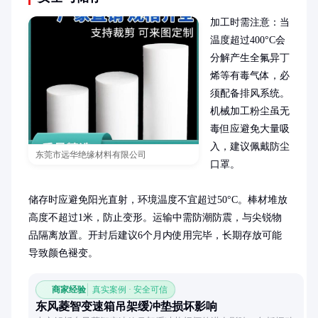
加工时需注意：当
温度超过400°C会
分解产生全氟异丁
烯等有毒气体，必
须配备排风系统。
机械加工粉尘虽无
毒但应避免大量吸
入，建议佩戴防尘
东莞市远华绝缘材料有限公司
口罩。

储存时应避免阳光直射，环境温度不宜超过50°C。棒材堆放
高度不超过1米，防止变形。运输中需防潮防震，与尖锐物
品隔离放置。开封后建议6个月内使用完毕，长期存放可能
导致颜色褪变。
商家经验
真实案例 · 安全可信
东风菱智变速箱吊架缓冲垫损坏影响