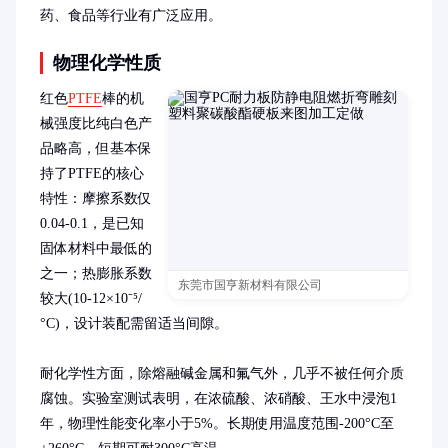
药、食品等行业有广泛应用。
物理化学性质
红色
PTFE
棒的机
械强度比纯白色产
品略高，但基本保
持了PTFE的核心
特性：摩擦系数仅
0.04-0.1，是已知
固体材料中最低的
之一；热膨胀系数
东莞市国亨新材料有限公司
较大(10-12×10⁻⁵/
°C)，设计装配需留适当间隙。

耐化学性方面，除熔融碱金属和氟气外，几乎不被任何介质
腐蚀。实验室测试表明，在浓硫酸、浓硝酸、王水中浸泡1
年，物理性能变化率小于5%。长期使用温度范围-200°C至