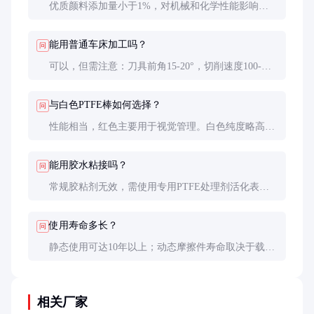
优质颜料添加量小于1%，对机械和化学性能影响可
忽略。但劣质颜料可能导致性能下降10-15%，采购时
应索要性能检测报告。
能用普通车床加工吗？
问
可以，但需注意：刀具前角15-20°，切削速度100-
200m/min，进给量0.1-0.3mm/r。加工时不用冷却液，
避免材料冷脆。
与白色PTFE棒如何选择？
问
性能相当，红色主要用于视觉管理。白色纯度略高
(98% vs 95%)，适合超高纯应用；红色便于识别，适
合多部件系统。
能用胶水粘接吗？
问
常规胶粘剂无效，需使用专用PTFE处理剂活化表面
后，再用环氧树脂胶粘接。更推荐机械连接或热熔焊
接。
使用寿命多长？
问
静态使用可达10年以上；动态摩擦件寿命取决于载荷
和速度，通常2000-5000小时。定期检查磨损量，超
过10%需更换。
相关厂家