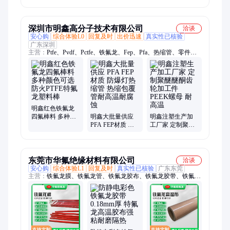
管 黑色PTFE棒生
乙烯套管 耐腐蚀
业密封超可靠
产厂家 万米直发
耐压塑胶管
深圳市明鑫高分子技术有限公司
洽谈
安心购
综合体验L0
回复及时
出价迅速
真实性已核验
广东深圳
主营：
Ptfe、Pvdf、Pctfe、铁氟龙、Fep、Pfa、热缩管、零件加
工、定制产品、透明管、四氟、生料带、陶瓷加工
明鑫红色铁氟龙
四氟棒料 多种颜
明鑫大批量供应
明鑫注塑生产加
色可选 防火PTFE
PFA FEP材质 防
工厂家 定制聚醚
特氟龙塑料棒
爆灯热缩管 热缩
醚酮齿轮加工件
包覆管耐高温耐
PEEK螺母 耐高温
腐蚀
东莞市华氟绝缘材料有限公司
洽谈
安心购
综合体验L1
回复及时
真实性已核验
广东东莞
主营：
铁氟龙膜、铁氟龙管、铁氟龙胶布、铁氟龙胶带、铁氟龙
布