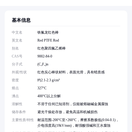
基本信息
中文名
铁氟龙红色棒
英文名
Red PTFE Rod
别名
红色聚四氟乙烯棒
CAS号
9002-84-0
分子式
(C₂F₄)n
外观/性状
红色实心棒状材料，表面光滑，具有蜡质感
密度
约2.1-2.3 g/cm³
熔点
327°C
沸点
400°C以上分解
溶解性
不溶于任何已知溶剂，仅能被熔融碱金属腐蚀
储存条件
避光干燥处存放，避免高温和机械损伤
主要性质/特性
耐温范围-200°C至+260°C，摩擦系数极低(0.04-0.1)，
介电强度高(19kV/mm)，耐强酸强碱和王水腐蚀