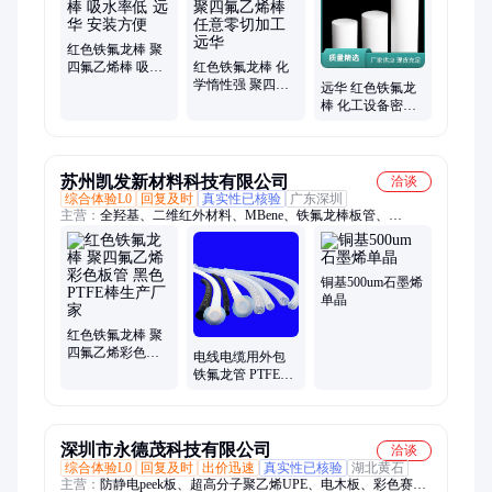
尼龙板、PVDF板、PP板、酚醛层压布板、PVC板、POm板
红色铁氟龙棒 聚
四氟乙烯棒 吸水
红色铁氟龙棒 化
率低 远华 安装方
学惰性强 聚四氟
远华 红色铁氟龙
便
乙烯棒 任意零切
棒 化工设备密封
加工 远华
件 聚四氟乙烯棒
苏州凯发新材料科技有限公司
洽谈
综合体验L0
回复及时
真实性已核验
广东深圳
主营：
全羟基、二维红外材料、MBene、铁氟龙棒板管、
MXene、黑磷、高性能氧化锆陶瓷、高性能氧化镁陶瓷、高导热
氮化铝陶瓷、高精密陶瓷加工、高性能氧化铝陶瓷、PBN和热压
氮化硼陶瓷、特殊氧化钙陶瓷、生物材料定制
铜基500um石墨烯
单晶
红色铁氟龙棒 聚
四氟乙烯彩色板
电线电缆用外包
管 黑色PTFE棒生
铁氟龙管 PTFE绝
产厂家
缘套管包线用 耐
老化耐高温彩色
管
深圳市永德茂科技有限公司
洽谈
综合体验L0
回复及时
出价迅速
真实性已核验
湖北黄石
主营：
防静电peek板、超高分子聚乙烯UPE、电木板、彩色赛钢