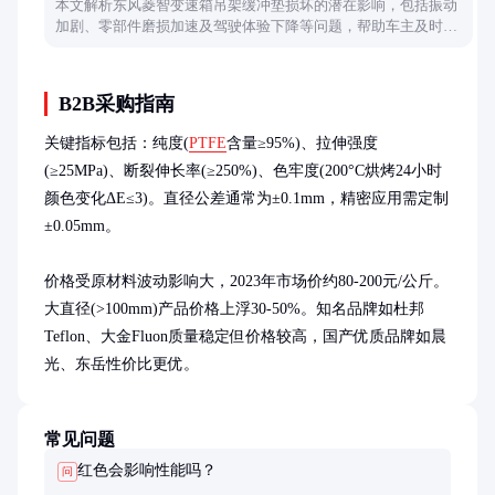
本文解析东风菱智变速箱吊架缓冲垫损坏的潜在影响，包括振动
加剧、零部件磨损加速及驾驶体验下降等问题，帮助车主及时识
别并处理故障。
B2B采购指南
关键指标包括：纯度(
PTFE
含量≥95%)、拉伸强度
(≥25MPa)、断裂伸长率(≥250%)、色牢度(200°C烘烤24小时
颜色变化ΔE≤3)。直径公差通常为±0.1mm，精密应用需定制
±0.05mm。

价格受原材料波动影响大，2023年市场价约80-200元/公斤。
大直径(>100mm)产品价格上浮30-50%。知名品牌如杜邦
Teflon、大金Fluon质量稳定但价格较高，国产优质品牌如晨
光、东岳性价比更优。
常见问题
红色会影响性能吗？
问