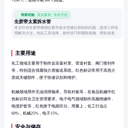
+260°C，短期可耐300°C高温。
商家经验
真实案例 · 安全可信
生胶带太紧拆水管
本文针对生胶带缠绕过紧导致水管难以拆卸的问题，提供三种实
用解决方法，包括工具选择、操作技巧和预防措施，帮助读者轻
松应对这一常见困扰。
主要用途
化工领域主要用于制作反应釜衬里、管道衬套、阀门密封件
等，特别适合强腐蚀介质输送系统。红色标识常用于高危介
质或关键部件，便于快速识别和维护。

机械领域用作无油润滑轴承、导轨衬板等，在食品机械中红
色标识符合卫生管理要求。电子电气领域制作高频绝缘件、
电缆护套等，红色便于电路区分。用量上，化工行业占
60%，机械25%，电子15%。
安全与储存