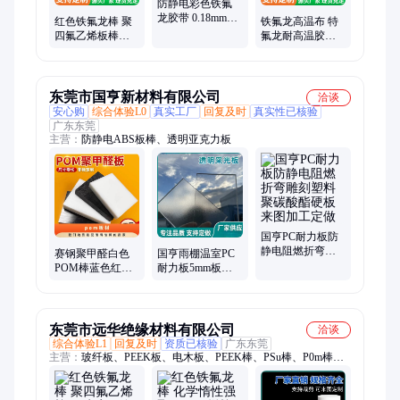
防静电彩色铁氟
龙胶带 0.18mm厚
红色铁氟龙棒 聚
铁氟龙高温布 特
特氟龙高温胶布
四氟乙烯板棒管
氟龙耐高温胶带
强粘耐磨隔热
PTFE棒 耐高温全
PTFE玻璃纤维耐
新料圆柱加工 可
高温布批发厂家
定制
东莞市国亨新材料有限公司
洽谈
安心购
综合体验L0
真实工厂
回复及时
真实性已核验
广东东莞
主营：
防静电ABS板棒、透明亚克力板
国亨PC耐力板防
静电阻燃折弯雕
赛钢聚甲醛白色
国亨雨棚温室PC
刻塑料聚碳酸酯
POM棒蓝色红色
耐力板5mm板材
硬板来图加工定
黑色ABS防静电
透明采光板装修
做
铁氟龙PE电木板
切割抗冲击材料
加工
加工
东莞市远华绝缘材料有限公司
洽谈
综合体验L1
回复及时
资质已核验
广东东莞
主营：
玻纤板、PEEK板、电木板、PEEK棒、PSu棒、P0m棒、
尼龙棒、PCTFE棒、FeP棒、PPS棒、PVDF棒、PP棒、铁氟龙
棒、PVC棒、HDPE棒、电木棒、PFA棒、优力胶棒、环氧板、