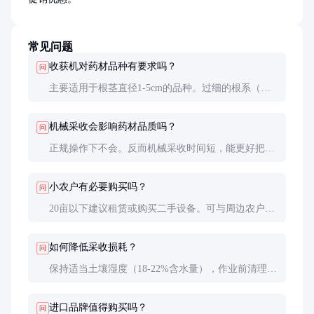
常见问题
收获机对药材品种有要求吗？
问
主要适用于根茎直径1-5cm的品种。过细的根系（如
柴胡）易断裂，过粗的（如大黄）可能卡机，需选择
专用机型或调整参数。
机械采收会影响药材品质吗？
问
正规操作下不会。反而机械采收时间短，能更好把握
最佳采收期。但要注意避免阳光直射导致药材快速失
水，建议早晚作业。
小农户有必要购买吗？
问
20亩以下建议租赁或购买二手设备。可与周边农户组
建合作社，共享设备分摊成本，通常2-3季可收回投
资。
如何降低采收损耗？
问
保持适当土壤湿度（18-22%含水量），作业前清理田
间石块，定期检查输送带张紧度，这些措施可降低3-
5%的损耗。
进口品牌值得购买吗？
问