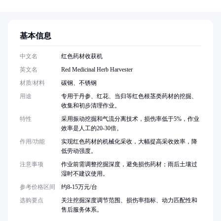
基本信息
中文名
红色药材收获机
英文名
Red Medicinal Herb Harvester
材质/材料
碳钢、不锈钢
用途
专用于丹参、红花、当归等红色根茎类药材的挖掘、
收集和初步清理作业。
特性
采用振动挖掘和气流分离技术，损伤率低于5%，作业
效率是人工的20-30倍。
作用/功能
实现红色药材的机械化采收，大幅提高采收效率，降
低劳动强度。
注意事项
作业前需调整挖掘深度，避免损伤药材；雨后土壤过
湿时不建议使用。
参考价格区间
约8-15万元/台
选购要点
关注挖掘深度调节范围、损伤率指标、动力匹配性和
售后服务体系。