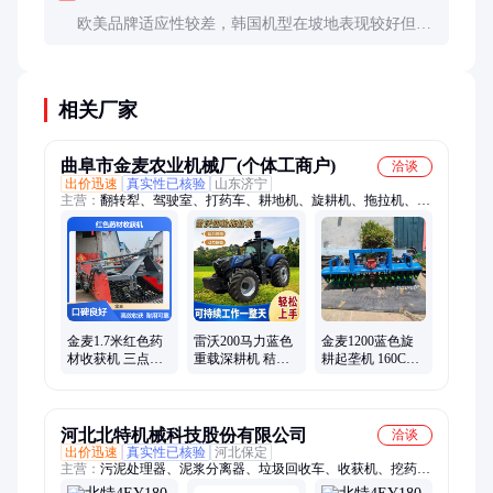
欧美品牌适应性较差，韩国机型在坡地表现较好但价
格高30-50%。目前国产机技术已很成熟，性价比更
高。
相关厂家
曲阜市金麦农业机械厂(个体工商户)
洽谈
出价迅速
真实性已核验
山东济宁
主营：
翻转犁、驾驶室、打药车、耕地机、旋耕机、拖拉机、多
功能机、单缸柴油机、省油农用机、联合收割机、花生收获机、
国四六缸机、纯机械油泵、四轮打药机、旋耕犁地机、玉米播种
机、悬挂播种机、大葱收获机、水稻收割机、圆盘犁、大架翻草
耙、四驱农用车、标准旱地轮、换向提升器、单杠植保胎
金麦1.7米红色药
雷沃200马力蓝色
金麦1200蓝色旋
材收获机 三点悬
重载深耕机 秸秆
耕起垄机 160CM
挂沙土壤土适用
还田强压大提升
耕幅两垄 红薯烟
根茎挖药设备
耐用省油农机
草蔬菜高效整地
机
河北北特机械科技股份有限公司
洽谈
出价迅速
真实性已核验
河北保定
主营：
污泥处理器、泥浆分离器、垃圾回收车、收获机、挖药
机、药材采收机、药材挖掘机、根茎类采收机、泥沙分离器、泥