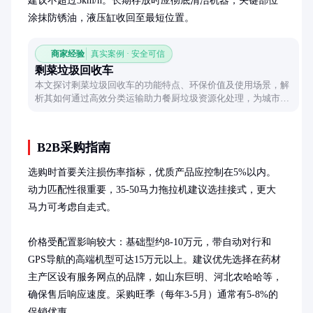
建议不超过3km/h。长期存放时应彻底清洁机器，关键部位
涂抹防锈油，液压缸收回至最短位置。
商家经验
真实案例 · 安全可信
剩菜垃圾回收车
本文探讨剩菜垃圾回收车的功能特点、环保价值及使用场景，解
析其如何通过高效分类运输助力餐厨垃圾资源化处理，为城市环
保管理提供新思路。
B2B采购指南
选购时首要关注损伤率指标，优质产品应控制在5%以内。
动力匹配性很重要，35-50马力拖拉机建议选挂接式，更大
马力可考虑自走式。

价格受配置影响较大：基础型约8-10万元，带自动对行和
GPS导航的高端机型可达15万元以上。建议优先选择在药材
主产区设有服务网点的品牌，如山东巨明、河北农哈哈等，
确保售后响应速度。采购旺季（每年3-5月）通常有5-8%的
促销优惠。