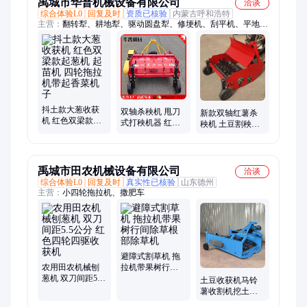
禹城市华普机械设备有限公司
洽谈
综合体验L0
回复及时
资质已核验
内蒙古呼和浩特
主营：
翻转犁、耕地犁、驱动圆盘犁、修埂机、刮平机、平地
机、旋耕机、打埂机、筑埂机、联合整地机、水田灭茬机、四轮
拖拉机、耕地耙拖拉机、土地开荒整平机、液压圆盘重耙、农用
耕地圆盘耙、带合墒器深耕犁
抖土款大葱收获
双轴杀秧机 甩刀
新款双轴红薯杀
机 红色双梁款起
式打秧机器 红薯
秧机 土豆割秧机
葱机 起苗机 四轮
除秧机器 割地瓜
地瓜 马铃薯薯粉
拖拉机带起香菜
秧机器
碎机
机子
禹城市田农机械设备有限公司
洽谈
综合体验L0
回复及时
真实性已核验
山东德州
主营：
小四轮拖拉机、撒肥车
避障式割草机 拖
农用田农机械刨
拉机带果树行间
葱机 双刀间距5.5
除草根部除草机
土豆收获机马铃
公分 红色四轮四
薯收割机挖土豆
驱收获机
的机器胡萝卜收