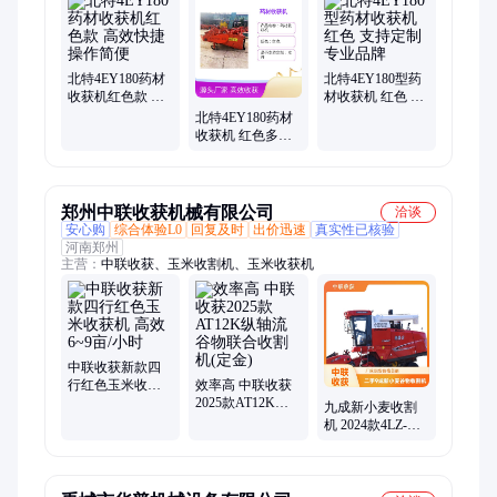
浆净化器、沙滩垃圾回收、泥浆处理设备、分离处理设备、泥浆
净化设备、海滩垃圾清洁车、沙滩垃圾清理车、泥浆净化分离器
北特4EY180药材
北特4EY180型药
收获机红色款 高
材收获机 红色 支
效快捷 操作简便
持定制 专业品牌
北特4EY180药材
收获机 红色多功
能 结构坚固 操作
简便
郑州中联收获机械有限公司
洽谈
安心购
综合体验L0
回复及时
出价迅速
真实性已核验
河南郑州
主营：
中联收获、玉米收割机、玉米收获机
中联收获新款四
行红色玉米收获
效率高 中联收获
机 高效6~9亩/小
2025款AT12K纵
九成新小麦收割
时
轴流谷物联合收
机 2024款4LZ-
割机(定金)
9B(G4)新 疆9联合
收获机品质 耐用
实惠