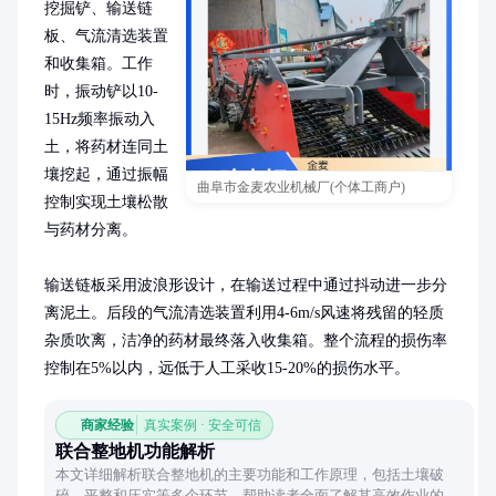
挖掘铲、输送链
板、气流清选装置
和收集箱。工作
时，振动铲以10-
15Hz频率振动入
土，将药材连同土
壤挖起，通过振幅
曲阜市金麦农业机械厂(个体工商户)
控制实现土壤松散
与药材分离。

输送链板采用波浪形设计，在输送过程中通过抖动进一步分
离泥土。后段的气流清选装置利用4-6m/s风速将残留的轻质
杂质吹离，洁净的药材最终落入收集箱。整个流程的损伤率
控制在5%以内，远低于人工采收15-20%的损伤水平。
商家经验
真实案例 · 安全可信
联合整地机功能解析
本文详细解析联合整地机的主要功能和工作原理，包括土壤破
碎、平整和压实等多个环节，帮助读者全面了解其高效作业的特