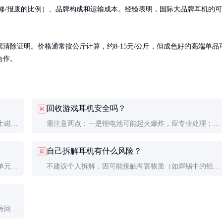
修/报废的比例）、品牌构成和运输成本。经验表明，国际大品牌耳机的可
清除证明。价格通常按公斤计算，约8-15元/公斤，但成色好的高端单品
合作。
回收游戏耳机安全吗？
问
土磁
需注意两点：一是锂电池可能起火爆炸，应专业处理；二
，特别
是存储的数据需彻底清除。选择有资质的回收商可规避这
自己拆解耳机有什么风险？
问
些风险。
单元状
不建议个人拆解，因可能接触有害物质（如焊锡中的铅）
提供分
或损坏高价值部件。专业回收厂有防静电设备和化学防护
措施。
号回收