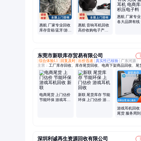
惠航 厂家专
各大品牌有线
惠航 厂家专业回收
惠航 音响耳机回收
蓝牙耳机 电
库存音箱/蓝牙/游戏
高价收购电子产品
积压电子料
耳机 废旧电子元器
上门服务 现款结算
件 上门估价
东莞市新联库存贸易有限公司
综合体验L1
回复及时
出价迅速
真实性已核验
广东河源
主营：
工厂库存回收、库存尾货回收、电商下架商品回收、尾
收、库存回收、百货库存回收、厨房电器库存回收、电子产品
收、数码产品库存回收、库存茶叶回收、工厂积压变现
电商尾货 上门估价
新联 尾货库存 节能
节能环保 游戏耳机
环保 上门估价 游戏
回收 新联
耳机回收
游戏耳机回收
尾货 服务周到
环保 新联
深圳利诚再生资源回收有限公司