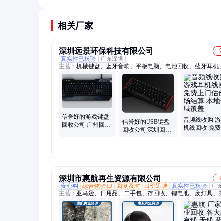
价值最高，因其用料好、结构设计合理且二手市场
大。
相关厂家
深圳远景环保科技有限公司
真实性已核验
广东深圳
主营：
机械键盘、蓝牙音响、平板电脑、电池回收、蓝牙耳机、
板回收、ic芯片回收、回收充电宝、贴片机回收、回收电路板
盒回收、回收移动电源、回收库存耳机、二手设备回收、汽车
池、平板电路板、手机充电器、手机数据线、电源适配器、手
板、小米充电宝、微软手写笔、车载充电器、二手机械设备、
氢电池
信誉好的游戏键盘
音频线收购 
信誉好的USB键盘
回收公司 广州回收
机线回收 免
回收公司 深圳回收
游戏耳机 高价收购
估价 现场结算
游戏耳机 深圳收购
游戏鼠标
全区域覆盖
USB键盘
深圳市惠航再生资源有限公司
安心购
综合体验L0
回复及时
出价迅速
真实性已核验
广
主营：
亚马逊、日用品、二手包、存回收、锂电池、废灯具、
房、草坪灯、化妆品、电脑废、电子芯、废旧灯、笔记本、电
猫咪窝、充电器、豆浆机、充电宝、七彩灯、线路板、保温杯
机、快递件、残次品、小音响