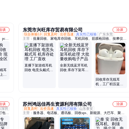
需求
东莞市兴旺库存贸易有限公司
洽谈
洽谈
综合体验L0
回复及时
出价迅速
真实性已核验
广东东莞
pcb
主营：
批量回收、家电库存回收、耳机回收、筋膜枪回收、按摩仪回
、机顶
收、榨汁机回收、保温杯回收、风扇回收、投影仪回收、吸尘器回
锂电
收、电饭煲回收、服装库存回收、加湿器回收、迪士尼库存回收、鼠
机电路
标键盘回收、咖啡机回收、3C数码回收、工厂尾货回收、电商尾货回
收购镍
收、库存尾货
直播下架游戏耳机
全新无线蓝牙耳机
游戏耳
回收 电竞头戴式耳
回收 库存下架耳机
费上门
机库存处理 工厂直
处理 大批量收购电
 本地
收
子产品
回收库存无线耳
机，工厂积压蓝牙
耳机，线控耳机
苏州鸿远佳再生资源利用有限公司
洽谈
洽谈
东深圳
回复及时
出价迅速
真实性已核验
山东泰安
打包
主营：
服务器、电话板、通讯板、回收ups、新能源、大巴车、聚合
子料、
物、锂电池、电子板、报废板、主机板、电路板、锂电芯、电池组、
、交换
电动车、蓄电池、蓝牙板、电瓶车、电瓶ups、电压芯、镀金板、电
子料、线路板、废旧电瓶、叉车电瓶