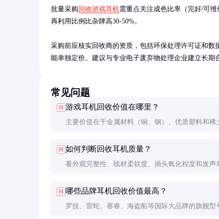
批量采购
回收游戏耳机
需重点关注成色比率（完好/可维
再利用比例比杂牌高30-50%。

采购前应核实回收商的资质，包括环保处理许可证和数据
能单独定价。建议与专业电子废弃物处理企业建立长期
常见问题
游戏耳机回收价值在哪里？
问
主要价值在于金属材料（铜、钢）、优质塑料和稀
铁。高端耳机的回收价值可能是普通耳机的3-5倍
如何判断回收耳机质量？
问
是带有金属结构的型号。
看外观完整性、线材柔软度、插头氧化程度和发声
态。专业回收商会用音频测试仪检测基础功能，并
哪些品牌耳机回收价值最高？
问
级报告。
罗技、雷蛇、赛睿、海盗船等国际大品牌的旗舰型