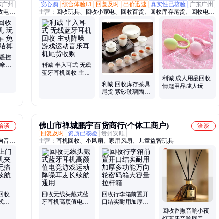
东广州
安心购
综合体验L1
回复及时
出价迅速
真实性已核验
广东广州
收电商
主营：
回收玩具、回收小家电、回收百货、回收库存尾货、回收电商
物用
尾货、回收家具、回收工艺品、回收箱包、回收灯具、回收宠物用
耳机、
品、回收户外用品、回收文体用品、回收五金工具、回收蓝牙耳机、
宝移动
回收蓝牙音箱、回收智能手表、回收充电器数据线、回收充电宝移动
收、回
电源、回收数码电子、回收化妆品、回收亚马逊尾货、整厂回收、回
收二手设备、回收废旧物资
 遥控
具摩托
利诚 半入耳式 无线
门 现
蓝牙耳机回收 主动
利诚 成人用品回收
降噪 游戏运动音乐
利诚 回收库存茶具
情趣用品成人玩具
耳机尾货收购
尾货 紫砂玻璃陶瓷
大量收购 工厂库存
茶壶茶宠茶碗茶叶
电商下架尾货
罐 批量收购
佛山市禅城鹏宇百货商行(个体工商户)
洽谈
洽谈
回复及时
资质已核验
贵州安顺
响音
主营：
耳机回收、小风扇、家用风扇、儿童益智玩具
回收
回收无线头戴式蓝
回收行李箱前置开
式骨
牙耳机高颜值电竞
口结实耐用加厚多
数显
游戏运动降噪耳麦
功能万向轮密码箱
回收香熏音响小夜
长续航通用
大容量拉杆箱
灯蓝牙音响回音壁