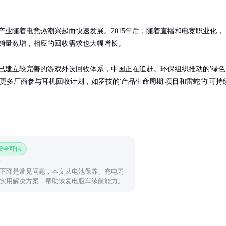
产业随着电竞热潮兴起而快速发展。2015年后，随着直播和电竞职业化，
销量激增，相应的回收需求也大幅增长。

已建立较完善的游戏外设回收体系，中国正在追赶。环保组织推动的'绿色
使更多厂商参与耳机回收计划，如罗技的'产品生命周期'项目和雷蛇的'可持
 安全可信
下降是常见问题，本文从电池保养、充电习
实用解决方案，帮助恢复电瓶车续航能力。