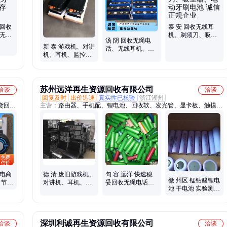
业回收
泰 安 回收无线耳
 无线
机、剃须刀、吸尘
汤 阴 回收无绳电
商库存
器、电动牙刷电池
新 泰 游戏机、对讲
话、无线耳机、剃
诚信正规企业
机、耳机、监控大
须刀吸尘器电池 长
量回收 全天在线 鸿
期有效 鸿远佳
远佳
苏州远洋再生资源回收有限公司
洽谈
洽谈
回复及时
出价迅速
真实性已核验
浙江湖州
货回
主营：
路由器、手机配、锂电池、回收软、发光管、显卡板、触摸
库存回
屏、退役车、电池组、电瓶车、蓝牙板、通讯板、电脑板、边角料、
电池废、废电瓶、按键板、变压器、控制器、破碎钢、镀金板、盲孔
板、试验车、下角料、分容柜
 电商
德 清 废旧游戏机、
句 容 远洋 快速稳
徽 州区 锰钴酸锂电
 节能
对讲机、耳机、监
妥回收无绳电话电
池 干电池 实验测试
控回收 专业团队 远
池 无线耳机电池 剃
锂电池组批量回收
洋
须刀电池
现收现结 远洋
深圳利诚再生资源回收有限公司
洽谈
洽谈