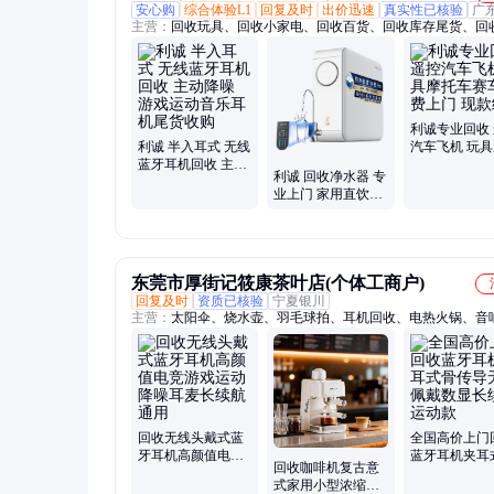
安心购
综合体验L1
回复及时
出价迅速
真实性已核验
广
主营：
回收玩具、回收小家电、回收百货、回收库存尾货、回
尾货、回收家具、回收工艺品、回收箱包、回收灯具、回收宠
品、回收户外用品、回收文体用品、回收五金工具、回收蓝牙
回收蓝牙音箱、回收智能手表、回收充电器数据线、回收充电
电源、回收数码电子、回收化妆品、回收亚马逊尾货、整厂回
收二手设备、回收废旧物资、回收电动工具
利诚专业回收
利诚 半入耳式 无线
汽车飞机 玩
蓝牙耳机回收 主动
车赛车 免费上
利诚 回收净水器 专
降噪 游戏运动音乐
款结算
业上门 家用直饮厨
耳机尾货收购
房过滤器净化器净
水机收购
东莞市厚街记筱康茶叶店(个体工商户)
回复及时
资质已核验
宁夏银川
主营：
太阳伞、烧水壶、羽毛球拍、耳机回收、电热火锅、音
箱、手持电风扇、儿童玩具手枪、tpc接口数据线
回收无线头戴式蓝
全国高价上门
牙耳机高颜值电竞
蓝牙耳机夹耳
回收咖啡机复古意
游戏运动降噪耳麦
传导无痛佩戴
式家用小型浓缩半
长续航通用
长续航运动款