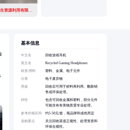
苏州远洋
苏州鸿远佳再生资源利用有限公司
基本信息
端
中文名
回收游戏耳机
英文名
Recycled Gaming Headphones
材质/用料
塑料、金属、电子元件
%
分类
电子废弃物
用途
回收后可用于材料再利用、翻新销
售或环保处理。
特性
包含可回收金属和塑料，部分元件
可能含有有害物质需专业处理。
参考价格区间
约5-50元/套，视品牌和成色而定
选购要点
关注回收渠道正规性、处理资质和
环保合规性。