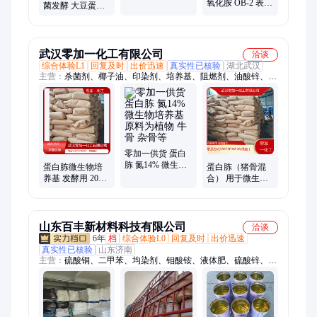
体 医药中间体可
氧化胺 OB-2 表面
菌发酵 大豆蛋白
分装
活性剂OA-12 发
微生物培养基
泡增稠剂 洗涤添
加剂
武汉零加一化工有限公司
洽谈
综合体验L1
回复及时
出价迅速
真实性已核验
湖北武汉
主营：
杀菌剂、椰子油、印染剂、培养基、阻燃剂、油酸锌、润
湿剂、硫酸铯、催化剂、粘合剂、乳化剂、草酸锰、硫酸锂、石
英砂、绝缘油、茶皂素、防腐剂、醋酸镁、锂电池、碘化锂、蒸
馏水、硬脂酸、塑化剂、草酸钾、磷酸铁
零加一供货 蛋白
胨 氮14% 微生物
蛋白胨微生物培
蛋白胨（猪骨混
培养基 原料为植
养基 发酵用 20公
合） 用于微生物
物 牛骨 杂骨等
斤 植物类 牛骨 杂
培养基 73049-73-7
骨精选
可拆零 全国配送
山东百丰新材料科技有限公司
洽谈
6年
档
综合体验L0
回复及时
出价迅速
真实性已核验
山东济南
主营：
硫酸铜、二甲苯、均染剂、钼酸铵、液体肥、硫酸锌、乳
化剂、锡酸钠、发黑液、叶面肥、混合菌、高碳醇、硫酸钴、络
合剂、除油粉、糖醇锌、醋酸铜、氯化钾、壳寡糖、叔丁醇、清
洗剂、糖醇硅、海藻硼、醋酸钴、防锈油