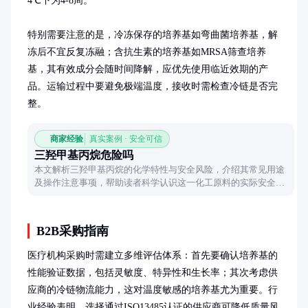
4℃下为4-8周。

特别需要注意的是，冷冻保存的培养基如弯曲菌培养基，解
冻后不宜反复冻融；含抗生素的培养基如MRSA筛查培养
基，其有效成分会随时间降解，应优先使用临近效期的产
品。运输过程中要避免极端温度，接收时需检查冷链是否完
整。
商家经验
真实案例 · 安全可信
三羟甲基丙烷危险吗
本文解析三羟甲基丙烷的化学特性与安全风险，介绍其常见用途
及操作注意事项，帮助读者科学认识这一化工原料的实际安全
性。
B2B采购指南
医疗机构采购时需建立多维评估体系：首先要确认培养基的
性能验证数据，包括灵敏度、特异性和生长率；其次考虑供
应商的冷链物流能力，这对温度敏感的培养基尤为重要。行
业经验表明，选择通过ISO13485认证的供应商可降低质量风