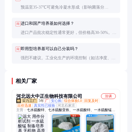
预温至35-37℃可避免冷凝水形成（影响菌落分
离），同时减少对温度敏感菌株的冷冲击。但预温时
间不宜超过4小时，否则可能导致培养基干燥或成分
进口和国产培养基如何选择？
问
降解。
进口产品批次稳定性通常更好，但价格高30-50%。国
产优质品牌性价比更高，建议先小批量试用，重点考
核生长率、选择性和显色效果等关键指标。
即用型培养基可以自己分装吗？
问
强烈不建议。工业化生产的环境控制（如洁净度、温
度）和封装工艺（如充氮保鲜）难以在实验室复现，
自行分装极易导致污染或成分变化。
相关厂家
河北远大中正生物科技有限公司
洽谈
5年
厂
安心购
综合体验L0
回复及时
出价迅速
真实性已核验
河北石家庄
主营：
七水硫酸锌、七水硫酸亚铁、一水硫酸锌、一水硫酸锰、
一水硫酸亚铁、五水硫酸铜、工业级七水硫酸亚铁、活性氧化
锌、碱式碳酸锌、一水硫酸锌颗粒、工业七水硫酸锌、国标七水
硫酸锌、农用七水硫酸锌、食品级七水硫酸锌、硫酸亚铁、农用
一水硫酸锰、工业级一水硫酸锰