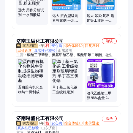
远大 用作分析试
剂 一水硫酸锰 制
远大 混合型锰元
远大 印染 饲料 选
备培养基 无机物
素补充剂 一水硫
矿等工业用 一水
高质量 粉末现货
酸锰 制备培养基
硫酸锰 制备培养
厂家现货 长期供
基 厂家现货 支持
应
拿样
济南玉溢化工有限公司
洽谈
4年
档
安心购
综合体验L0
回复及时
出价迅速
真实性已核验
山东济南
主营：
磷酸三甲苯酯、氨基甲酸乙酯、磷酸甲苯二苯酯、微生物
培养基、甲乙酮肟、四乙基溴化铵、碳酸二丁酯、环烷酸铅、亚
硫酸铵、二苯甲酮腙、石油磺酸钠、三乙醇胺、甲醇、乙醇、二
甲苯、二氯甲烷、环烷酸铜、氨基甲酸甲酯、单过硫酸氢钾、氯
化石蜡、三异丙醇胺、苄基三甲基氯化铵、苄基三乙基氯化铵、
四乙基氯化铵、四甲基氯化铵、新癸酸铋
蛋白胨有机化合
单丁基三氯化锡
物纯牛骨制成微
工业级稳定剂玻
溴代乙醛缩二甲
生物和动物细胞
璃增强剂 单丁基
醇 98%含量 2-
培养基
三氯化锡
溴-1,1-二甲氧基乙
烷 CAS：7252-83-
7
济南琳盛化工有限公司
洽谈
6年
档
安心购
综合体验L0
出价迅速
真实性已核验
山东济南
主营：
油漆涂料、涂料溶剂