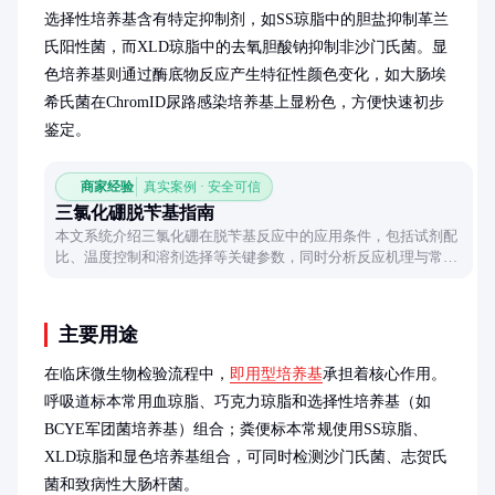
选择性培养基含有特定抑制剂，如SS琼脂中的胆盐抑制革兰
氏阳性菌，而XLD琼脂中的去氧胆酸钠抑制非沙门氏菌。显
色培养基则通过酶底物反应产生特征性颜色变化，如大肠埃
希氏菌在ChromID尿路感染培养基上显粉色，方便快速初步
鉴定。
商家经验
真实案例 · 安全可信
三氯化硼脱苄基指南
本文系统介绍三氯化硼在脱苄基反应中的应用条件，包括试剂配
比、温度控制和溶剂选择等关键参数，同时分析反应机理与常见
问题，为有机合成提供实用参考。
主要用途
在临床微生物检验流程中，
即用型培养基
承担着核心作用。
呼吸道标本常用血琼脂、巧克力琼脂和选择性培养基（如
BCYE军团菌培养基）组合；粪便标本常规使用SS琼脂、
XLD琼脂和显色培养基组合，可同时检测沙门氏菌、志贺氏
菌和致病性大肠杆菌。
