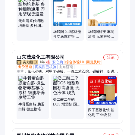
药器、TOC瓶、血样采集卡
无血清原代细胞
培养基 多种细胞
通用 即用型现货
华晨阳 5ml螺旋盖
华晨阳科技 车间
速发
可立底冻存管 有
清洁 无菌检验棉
书写区耐低温防
签 无热源反应 实
渗漏
验室仪器清洁
山东茂发化工有限公司
洽谈
1年
档
安心购
综合体验L0
回复及时
出价迅速
真实性已核验
山东济南
主营：
氯化亚铁、对甲苯磺酸、十溴二苯乙烷、硼酸锌、促进剂
DMP-30、叔丁基过氧化氢TBH、木材防腐剂ACQ、癸二酸二辛
酯DOS、磷酸三乙酯TEP、硫酸锆、有机锡T12、三羟甲基丙
烷、K54促进剂、N-甲基吡咯烷酮、雕白粉、衣康酸、酚醛树脂
2402、氢氧化铝、溴酸钠、吊白块
癸二酸二辛酯
牛骨蛋白胨 胰蛋
DOS 增塑剂 国标
白胨 微生物培养
高含量 无色液体
四丁基溴化铵 催
基核心原料 细胞
现货
化剂 工业级 防火
培养 发酵工业
阻燃剂 TBAB 含
量99%