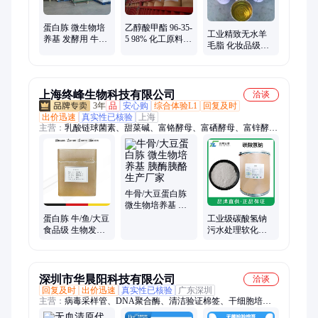
蛋白胨 微生物培
乙醇酸甲酯 96-35-
工业精致无水羊
养基 发酵用 牛骨
5 98% 化工原料中
毛脂 化妆品级乳
蛋白胨 胰酶胰酪
间体 批量生产供
化剂羊毛醇 保湿
应 全国发货
润滑膏
上海终峰生物科技有限公司
洽谈
3年
品
安心购
综合体验L1
回复及时
出价迅速
真实性已核验
上海
主营：
乳酸链球菌素、甜菜碱、富铬酵母、富硒酵母、富锌酵
母、肉桂酸钾、茶多酚、植酸钠、富马酸、单宁酸、甘露寡糖、
低聚半乳糖、魔芋粉、结冷胶、卡拉胶、海藻酸钠、果胶、黄原
胶、酪蛋白酸钠、低聚果糖、低聚木糖、水苏糖、三氯蔗糖、维
生素B1、肉桂酸
牛骨/大豆蛋白胨
微生物培养基 胰
酶胰酪 生产厂家
蛋白胨 牛/鱼/大豆
工业级碳酸氢钠
食品级 生物发酵
污水处理软化水
微生物培养基
质 小苏打 生产厂
家
深圳市华晨阳科技有限公司
洽谈
回复及时
出价迅速
真实性已核验
广东深圳
主营：
病毒采样管、DNA聚合酶、清洁验证棉签、干细胞培养
基、无菌拭子、粪便采样器、粪便保存液、唾液采集器、CHG涂