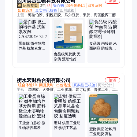
四川焕煦生物科技有限公司
洽谈
3年
品
安心购
综合体验L1
回复及时
出价迅速
真实性已核验
四川成都
主营：
阿拉伯胶、刺槐豆胶、瓜尔豆胶、果胶、海藻酸丙二醇
酯、海藻酸钠、黄原胶、结冷胶、聚丙烯酸钠、卡波姆、抗性糊
精、可得然胶、魔芋粉、塔拉胶、琼脂、沙蒿籽胶、羧甲基淀粉
钠、明胶、温轮胶、阿斯巴甜、低聚果糖、低聚木糖、结晶果
糖、菊粉、纽甜
蛋白胨 微生物培
食品级 丙酸钠 米
养基 抗菌素发酵
面制品 防酸防霉
CAS73049-73-7
保鲜剂 防腐剂
食品级阿胶肽 无
杂质 流动性好 食
品原料粉 支持拿
样 水溶性好
衡水宏财粘合剂有限公司
洽谈
综合体验L0
回复及时
出价迅速
真实性已核验
河北沧州
主营：
啫喱胶、火柴胶、工业胶花、装订边胶、骨胶工业、工业
片状胶、颗粒胶、工业纱布胶、抛光工艺明胶、冶炼工业明胶、
果冻胶、工业明胶、工业蛋白粉、牛胶片、牛骨胶
工业蛋白胨粉 微
宏财 供应工业明
生物培养基发酵
胶 纺织工艺品用
宏财供应 冶炼用
用 肥料级全水溶
礼品盒包装盒用
工业明胶 高粘度