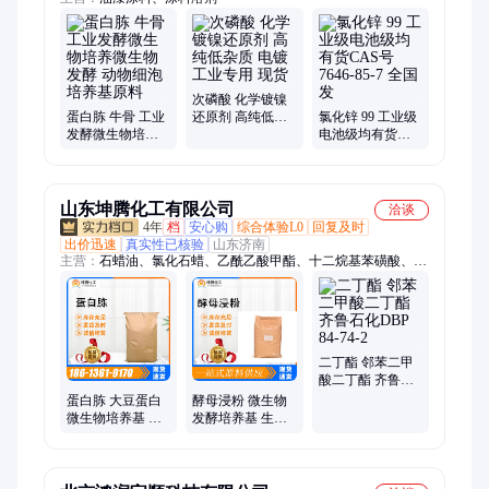
次磷酸 化学镀镍
蛋白胨 牛骨 工业
还原剂 高纯低杂
氯化锌 99 工业级
发酵微生物培养
质 电镀工业专用
电池级均有货
微生物发酵 动物
现货
CAS号7646-85-7
细泡培养基原料
全国发
山东坤腾化工有限公司
洽谈
4年
档
安心购
综合体验L0
回复及时
出价迅速
真实性已核验
山东济南
主营：
石蜡油、氯化石蜡、乙酰乙酸甲酯、十二烷基苯磺酸、香
精、柔顺剂、表面活性剂
二丁酯 邻苯二甲
酸二丁酯 齐鲁石
化DBP 84-74-2
蛋白胨 大豆蛋白
酵母浸粉 微生物
微生物培养基 生
发酵培养基 生化
物发酵 胰酶胰酪
培养基试剂 水处
理剂 总氮13%