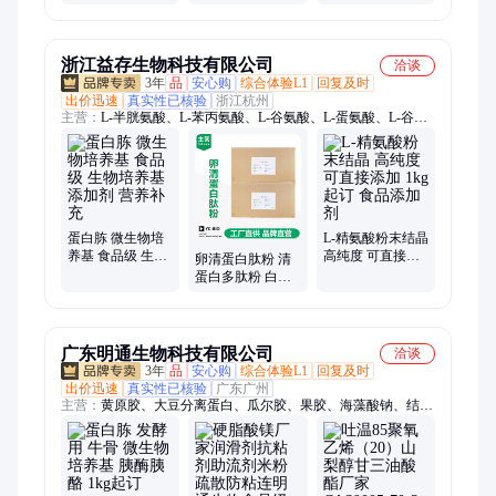
动物源蛋白粉 宏
颗粒胶 粘度透明
动物胶 粘接用 颗
财
粒胶
浙江益存生物科技有限公司
洽谈
3年
品
安心购
综合体验L1
回复及时
出价迅速
真实性已核验
浙江杭州
主营：
L-半胱氨酸、L-苯丙氨酸、L-谷氨酸、L-蛋氨酸、L-谷氨
酰胺、L-瓜氨酸、L-精氨酸、L-赖氨酸、L-酪氨酸、L-亮氨酸、
L-色氨酸、L-天门冬氨酸、L-缬氨酸、L-异亮氨酸、L-组氨酸、
甘氨酸、γ-氨基丁酸、L-谷氨酸钾、维生素A、维生素B1、维生
素B12、维生素B2、维生素B5、维生素B6、维生素D3
蛋白胨 微生物培
L-精氨酸粉末结晶
养基 食品级 生物
高纯度 可直接添
卵清蛋白肽粉 清
培养基添加剂 营
加 1kg起订 食品
蛋白多肽粉 白蛋
养补充
添加剂
白肽 全水溶小分
子肽
广东明通生物科技有限公司
洽谈
3年
品
安心购
综合体验L1
回复及时
出价迅速
真实性已核验
广东广州
主营：
黄原胶、大豆分离蛋白、瓜尔胶、果胶、海藻酸钠、结冷
胶、卡拉胶、抗性糊精、可得然胶、明胶、魔芋粉、琼脂、羧甲
基纤维素钠、阿斯巴甜、安赛蜜、赤藓糖醇、低聚半乳糖、低聚
果糖、低聚木糖、低聚异麦芽糖、核糖、木糖、阿拉伯糖、菊
粉、麦芽糖醇