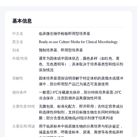
基本信息
中文名
临床微生物学检验即用型培养基
英文名
Ready-to-use Culture Media for Clinical Microbiology
别名
预制培养基、即用型培养基
外观/性状
通常为固体或半固体状态，颜色多样（如红色、黄
色、无色透明等），具体取决于培养基类型和指示剂
添加情况
溶解性
固体培养基需按说明溶解于特定体积的蒸馏水或缓冲
液中，部分即用型产品已为液态可直接使用
储存条件
一般需2-8℃冷藏避光保存，部分特殊培养基需-20℃
冷冻保存，注意防潮并远离腐蚀性环境
主要性质/特性
无菌包装、标准化配方、即开即用；含特定营养成分
和选择性抑制剂，支持目标微生物生长同时抑制杂
菌；部分含显色底物或pH指示剂便于结果判读
主要应用/用途
用于临床标本中病原微生物的分离培养与初步鉴定，
涵盖血培养、呼吸道标本、尿液、粪便等各类临床样