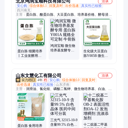
北京鸿润宝顺科技有限公司
洽谈
安心购
综合体验L1
回复及时
出价迅速
真实性已核验
四川南充
主营：
蛋白胨、酪蛋白胨、大豆蛋白胨、培养基价格、酵母浸
粉、胰蛋白胨、酸水解酪蛋白胨、牛肉浸粉、酵母浸膏、牛肉浸
膏、胰酪蛋白胨、玉米浆干粉、牛肉蛋白胨、马铃薯浸粉、酵母
蛋白胨、鱼蛋白胨、麦芽浸粉、消化血清粉、月示蛋白胨、牛骨
蛋白胨、豆粕提取物、琼脂粉、胃蛋白胨、多价胨、多聚蛋白
胨、黄豆饼粉
鸿润宝顺 微生物
培养基发酵专用
蛋白胨 细菌培养
生化级大豆蛋白
蛋白胨Y001A 规
丨工业发酵用微
胨Y005B 微生物
格全 可定制 牛骨
生物培养基生化
培养基 淡黄色粉
胨
实验试剂 厂家发
末
货
山东文慧化工有限公司
洽谈
4年
档
安心购
综合体验L0
回复及时
出价迅速
真实性已核验
山东济南
主营：
润滑油、氯化铵、磷酸二氢钾、微生物培养基、白油、减
水剂、氯化钾、乙二醇、柠檬酸、辛醇
三光气 32315-10-9
含量99.5% 白色晶
十二烷基二甲基
蛋白胨 食用培养