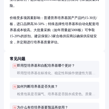
险。

价格受多项因素影响：普通营养培养基国产产品约15-30元/
板，进口品牌高30-50%；特殊选择性培养基和自动化配套培
养基成本较高。大批量采购（如年用量超5000板）可争取
15-20%的折扣。建议保留2-3家合格供应商以确保供应链安
全，并定期进行培养基质量评估。
常见问题
即用型培养基和自配培养基哪个更好？
问
即用型培养基在标准化、稳定性和操作便捷性方面优
势明显，特别适合样本量大的实验室。自配培养基成
本较低，但需严格质量控制，更适合有特殊配方需求
如何判断培养基是否失效？
问
的研究用途。
检查包装是否漏气、培养基是否脱水或变色。质量控
制时可接种标准菌株（如大肠埃希氏菌
ATCC25922），观察生长情况和菌落特征是否符合预
为什么有些培养基要预温再使用？
问
期。