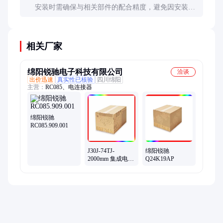
安装时需确保与相关部件的配合精度，避免因安装不
当导致的额外磨损。建议由专业技术人员进行安装调
试。
相关厂家
绵阳锐驰电子科技有限公司
洽谈
出价迅速
真实性已核验
四川绵阳
主营：
RC085、电连接器
绵阳锐驰
RC085.909.001
J30J-74TJ-
绵阳锐驰
2000mm 集成电路
Q24K19AP
(IC) 绵阳锐驰 批
号22+