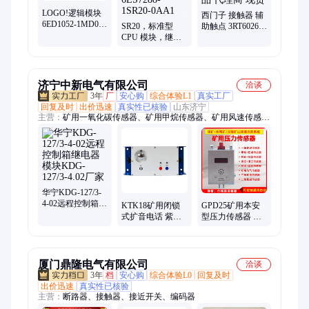
LOGO!逻辑模块
西门子 接触器 辅
6ED1052-1MD00-
SR20，标准型
助触点 3RT6026-
0BA6 12/24RC 显
CPU 模块，继电
1AN20 原装正品
示屏 继电器模块
器输出 订货号：
代理商 现货
6ES7288-1SR20-
0AA1
济宁中新电气有限公司
洽谈
3年
厂
安心购
综合体验L1
真实工厂
回复及时
出价迅速
真实性已核验
山东济宁
主营：
矿用一氧化碳传感器、矿用甲烷传感器、矿用风速传感
器、02继电器模块、矿用氧气传感器、矿用压力传感器、矿用二
氧化碳传感器、矿用负压传感器、矿用风压传感器、矿用二氧化
氮传感器、矿用差压传感器、矿用管道压力传感器、矿用温湿度
传感器、矿用二氧化硫传感器、矿用温度传感器、煤矿用激光甲
烷传感器、矿用投入式液位传感器、开停传感器、矿用硫化氢传
感器、矿用烟雾传感器、矿用双向风速传感器、矿用风速风向传
华宁KDG-127/3-
4-02远程控制箱继
感器、矿用氢气传感器、煤矿用低浓度甲烷传感器、煤矿用一氧
KTK18矿用闭锁
GPD25矿用本安
电器模块KDG-
化碳传感器
式扩音电话 紫辰
型压力传感器 恒
127/3-4.02厂家
煤矿监控系统配
旺煤矿井下用负
置
压差压安标证
厦门鼎隆电气有限公司
洽谈
3年
档
安心购
综合体验L0
回复及时
出价迅速
真实性已核验
主营：
断路器、接触器、接近开关、编码器