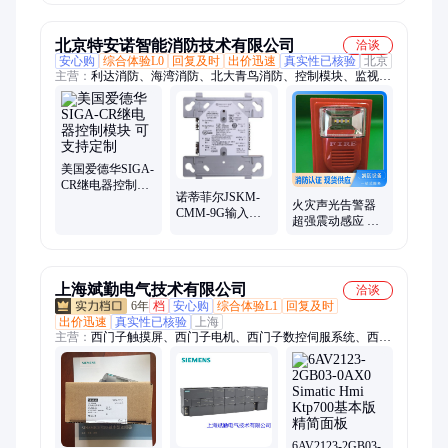
备使用
北京特安诺智能消防技术有限公司
洽谈
安心购
综合体验L0
回复及时
出价迅速
真实性已核验
北京
主营：
利达消防、海湾消防、北大青鸟消防、控制模块、监视模
块、输出模块、诺帝菲尔消防报警、霍尼韦尔消防、探测器、编
码器、主机维修、防爆感烟、气体灭火、消防设备、消防主机、
感温电缆、手动报警、报警主机、手报按钮、防爆烟感、智能应
急、多线控制卡、声光报警器、可燃气体探测器、红外火焰探测
器
美国爱德华SIGA-
CR继电器控制模
诺蒂菲尔JSKM-
块 可支持定制
火灾声光告警器
CMM-9G输入输
超强震动感应 工
出模块 使用寿命
作稳定性好 自动
长
识别
上海斌勤电气技术有限公司
洽谈
6年
档
安心购
综合体验L1
回复及时
出价迅速
真实性已核验
上海
主营：
西门子触摸屏、西门子电机、西门子数控伺服系统、西门
子PLC模块、西门子CPU模块、西门子变频器、奥托尼克斯中国
总代理
6AV2123-2GB03-