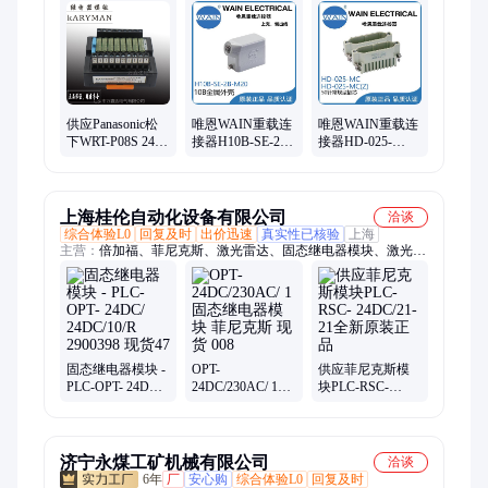
块、机柜空调、散热风扇
供应Panasonic松
唯恩WAIN重载连
唯恩WAIN重载连
下WRT-P08S 24V
接器H10B-SE-2B-
接器HD-025-
单组常开型8位继
M20金属10B外壳
MC（Z）插芯50
电器模块
矩形连接器
针超高密型
上海桂伦自动化设备有限公司
洽谈
综合体验L0
回复及时
出价迅速
真实性已核验
上海
主营：
倍加福、菲尼克斯、激光雷达、固态继电器模块、激光扫
描仪
固态继电器模块 -
OPT-
供应菲尼克斯模
PLC-OPT- 24DC/
24DC/230AC/ 1固
块PLC-RSC-
24DC/10/R
态继电器模块 菲
24DC/21-21全新
2900398 现货47
尼克斯 现货 008
原装正品
济宁永煤工矿机械有限公司
洽谈
6年
厂
安心购
综合体验L0
回复及时