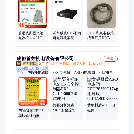
菲尼克斯固态继
沃帝威克UPS不间
IDEC和泉电容式
电器模块 - PLC-
断电源机架稳压
接近开关DPC-
OPT- 24DC/ /10/R
电脑断电监控保
2A25A DPC-
2900398
护GR3K
2A25AP DPC-
3KVA/2.4KW
1A15A
成都善荣机电设备有限公司
洽谈
5年
档
综合体验L1
回复及时
出价迅速
真实性已核验
上海
主营：
费斯托电磁阀、FESTO气缸、ASCO电磁阀、PILZ继电器
参数介绍、喜开理气缸、CAMOZZI电磁阀、派克软管、THK、
诺冠电磁阀、意大利SIRAI电磁阀、贺德克蓄能器、易福门传感
器、罗克韦尔、宝德电磁阀、Atos溢流阀、Aventics气缸、
danfoss压力开关
简要分析施克
黄铜材质ASCO电
SICK安全控制器
磁阀
750104德国PILZ
FX3-CPU130002
EFHB8320G174使
模块式继电器
操作使用
用环境
839400 S1MN
081SA400K000030
24VAC/DC