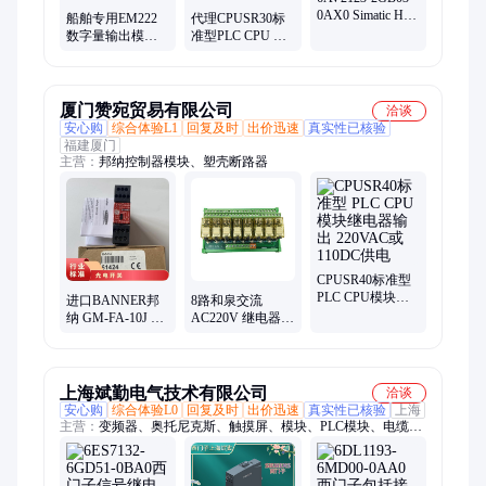
0AX0 Simatic Hmi
船舶专用EM222
代理CPUSR30标
Ktp700基本版精
数字量输出模块4
准型PLC CPU 模
简面板
输出继电器 10A
块继电器输出18
输入/12输出
厦门赞宛贸易有限公司
洽谈
安心购
综合体验L1
回复及时
出价迅速
真实性已核验
福建厦门
主营：
邦纳控制器模块、塑壳断路器
CPUSR40标准型
PLC CPU模块继
进口BANNER邦
8路和泉交流
电器输出 220VAC
纳 GM-FA-10J 模
AC220V 继电器模
或110DC供电
块 继电器全新原
组PLC控制放大板
装正品
继电器模块2开2
闭12A
上海斌勤电气技术有限公司
洽谈
安心购
综合体验L0
回复及时
出价迅速
真实性已核验
上海
主营：
变频器、奥托尼克斯、触摸屏、模块、PLC模块、电缆、
驱动、S7-1500、S7-1200、S7-300、S7-200、代理商、西门子代
理、西门子代理商