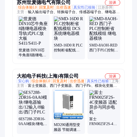
苏州世麦德电气有限公司
洽谈
综合体验L0
回复及时
出价迅速
真实性已核验
江苏苏州
主营：
输入输出端子台、转换端子台、传感器端子台、继电器模
组、超薄继电器、继电器模块、终端继电器、固态继电器模组、
中间继电器模组、高压继电器模组、数控系统继电器模组、直插
式继电器模组、接口端子模组、PLC端子台、光电耦合端子、IO
连接线、分线盒、防水接线端子盒、PLC放大板、大电流接线端
子、伺服电机端子、红黄绿黑色接线端子、直插式接线端子、接
线端子板、导轨安装输入模组
SMD-16D0 R PLC
SMD-8AOH-RED
世麦德 DIN10芯
控制柜省配线模
西门子PLC控制柜
牛角座8路继电器
组 DCS系统继电
省配线模组 继电
模块 导轨式PLC
器模块
器模块
放大板
S411/S411-P
大柏电子科技(上海)有限公司
洽谈
安心购
综合体验L0
回复及时
出价迅速
真实性已核验
上海
主营：
富士变频器、西门子变频器、西门子Plc、模块化变频
器、汇川变频器、威纶触摸屏、昆仑技创触摸屏、矢量变频器、
西门子10寸触摸屏、PLC-可编程控制器、西门子 G120、台达风
机变频控制器、台达 MS300、蓝海华腾 变频器、凑款变频器、
西门子 S120、高性能变频器、台达变频器、富士e1sE2S系列、
易驱变频器、汇川通用变频器、富士多功能变频器、矢量型变频
器、伟创变频器、伺服电机
6ES7288-2DR16-
富士
0AA0模块/继电器
FRN0025F2S-4C
MD290通用型变
输出/12输入/8输
变频器 适配异步
频器 节能调速器
出/西门子PLC
与同步电机
风机水泵机床设