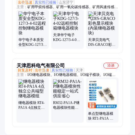
出价迅速
真实性已核验
山东济宁
主营：
矿用甲烷传感器、矿用一氧化碳传感器、矿用风速传感
器、02模块、矿用负压传感器、矿用二氧化碳传感器、矿用温度
传感器、矿用压力传感器、矿用粉尘传感器、煤矿用甲烷传感
器、煤矿用氧气传感器、煤矿用一氧化碳传感器、矿用双向风速
传感器、矿用二氧化氮传感器、矿用风速风向传感器、矿用红外
二氧化碳传感器、矿用风量传感器、矿用氧气传感器、矿用粉尘
天津华宁电子
浓度传感器、煤矿用瓦斯传感器、矿用风压传感器、矿用风差传
华宁电子本质安
KDG-127/3-4-02
天津贝克电气
全型KDG-127/3-
远程控制箱继电
DIS-GRACO彩色
感器、矿用差压传感器、开停传感器、矿用温湿度传感器
4-02远程控制继电
器模块
显示模块(内装继
器模块
电器模块)
天津思科电气有限公司
洽谈
回复及时
出价迅速
真实性已核验
天津
主营：
I/O继电器模块、I/O继电器模组、I/O端子模块、I/O端子
模组
继电器模块 RT4-
RM32-PA1A-P继
PA1A 4点独立公
电器模块性能稳
共端型继电器模
定一站式供应省
单点型继电器模
组
心
块 RT1-PA1A 宽
10mm的薄型继电
器模组