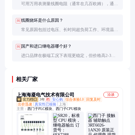
可用万用表测量线圈电阻（通常在几百欧姆），通电
后测试触点通断状态。专业测试仪可检测吸合/释放电
压等参数。
线圈烧坏是什么原因？
问
常见原因包括过电压、长时间超负荷工作、环境温度
过高等。建议检查供电电压是否稳定，必要时加装保
护电路。
国产和进口继电器哪个好？
问
进口品牌在极端工况下表现更稳定，但价格高2-3
倍。国产中高端产品已能满足大部分工业需求，性价
比更高。
相关厂家
上海海凝电气技术有限公司
洽谈
3年
档
安心购
综合体验L0
回复及时
出价迅速
真实性已核验
上海
主营：
西门子PLC模块、西门子CPU模块