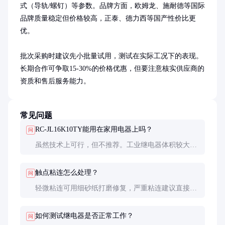
式（导轨/螺钉）等参数。品牌方面，欧姆龙、施耐德等国际
品牌质量稳定但价格较高，正泰、德力西等国产性价比更
优。

批次采购时建议先小批量试用，测试在实际工况下的表现。
长期合作可争取15-30%的价格优惠，但要注意核实供应商的
资质和售后服务能力。
常见问题
RC-JL16K10TY能用在家用电器上吗？
问
虽然技术上可行，但不推荐。工业继电器体积较大、
成本较高，家用场景通常选用更小巧经济的继电器型
号。
触点粘连怎么处理？
问
轻微粘连可用细砂纸打磨修复，严重粘连建议直接更
换。预防措施包括避免过载使用、加装灭弧装置等。
如何测试继电器是否正常工作？
问