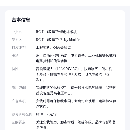
基本信息
中文名
RC-JL16K10TY继电器模块
英文名
RC-JL16K10TY Relay Module
材质/材料
工程塑料、铜合金触点
用途
用于自动化控制系统、电力设备、工业机械等领域的
电路控制和信号转换。
特性
高负载能力（16A/250V AC）、快速响应、低功耗、
长寿命（机械寿命约1000万次，电气寿命约10万
次）。
作用/功能
实现电路的远程控制、信号转换和电气隔离，保护敏
感设备免受高电压冲击。
注意事项
安装时需确保接线牢固，避免过载使用，定期检查触
点状态。
参考价格区间
约50-150元/个
选购要点
关注负载能力、触点材质、绝缘等级、品牌信誉和售
后服务。