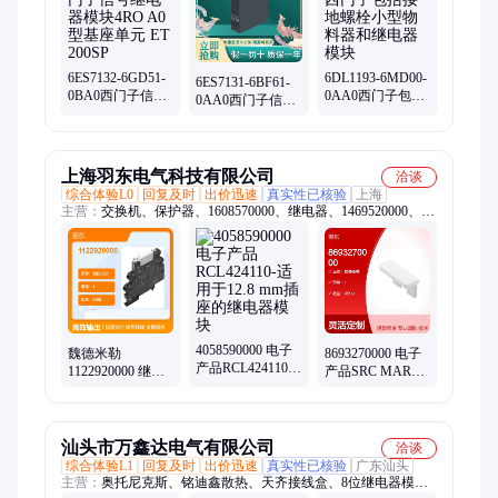
6ES7132-6GD51-
6DL1193-6MD00-
6ES7131-6BF61-
0BA0西门子信号
0AA0西门子包括
0AA0西门子信号
继电器模块4RO
接地螺栓小型物
继电器模块4RO
A0型基座单元 ET
料器和继电器模
24VDC/2A CO
200SP
块
上海羽东电气科技有限公司
洽谈
综合体验L0
回复及时
出价迅速
真实性已核验
上海
主营：
交换机、保护器、1608570000、继电器、1469520000、
1632050000、1129340000、1124450000、1129450000、
2660200292、7760056067、epak-ci-co、1255770000、
1129470000、1124470000、1020000000、1775480000、
1478180000、1228970000、1020100000、1469550000、
1010000000、0383560000、1061200000、1228980000
4058590000 电子
魏德米勒
8693270000 电子
产品RCL424110-
1122920000 继电
产品SRC MARK -
适用于12.8 mm插
器模块TRZ
继电器模块带正
座的继电器模块
120VUC 1CO
极驱动触点 魏德
米勒
汕头市万鑫达电气有限公司
洽谈
综合体验L1
回复及时
出价迅速
真实性已核验
广东汕头
主营：
奥托尼克斯、铭迪鑫散热、天齐接线盒、8位继电器模