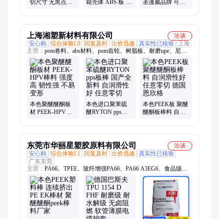
切尺寸 无黑点无
箱壳体 ABS 板 材
圣漫威品牌 可改
气孔 本色聚醚醚
质均质性能统一
性增强 户外可用
酮板 peek棒
冰箱门贴防刮
耐候性相对较强
上海湘塑新材料有限公司
洽谈
安心购
综合体验L0
回复及时
出价迅速
真实性已核验
上海
主营：
pom卷料、abs材料、pom齿轮、树脂板、耐磨upe、尼龙
板、玻纤板、upe棒材、绝缘板、酚醛板、密封圈、塑钢板、聚
酰胺、pom板材、pps板材、peek-1000、板雕刻、胶木板、白色
pom、pom垫片、俊pet板、导电pom、聚丙烯、pet螺杆、upe圆棒
本色聚醚醚酮板
本色进口聚苯硫
本色PEEK板 聚醚
材 PEEK-HPV棒
醚RYTON pps板
醚酮板棒料 自润
料 强度高 韧性强
棒 国产全新料 自
滑性好 任意零切
不易变形
润滑性好 任意零
德国恩欣格
切
东莞市华丽星塑胶原料有限公司
洽谈
安心购
综合体验L1
回复及时
出价迅速
真实性已核验
广东东莞
主营：
PA66、TPEE、玻纤增强PA66、PA66 A3EG6、食品级
PA66、耐低温PA66、pa66加纤、PA66阻燃加纤、PPSU、PPS
粉、EVA粉末、PA66 FR50、PPA、EVA、PET、LCP、POM、
PA6T、高温尼龙、PC ABS、PPS、PA9T、PA46、抗紫外线TPU