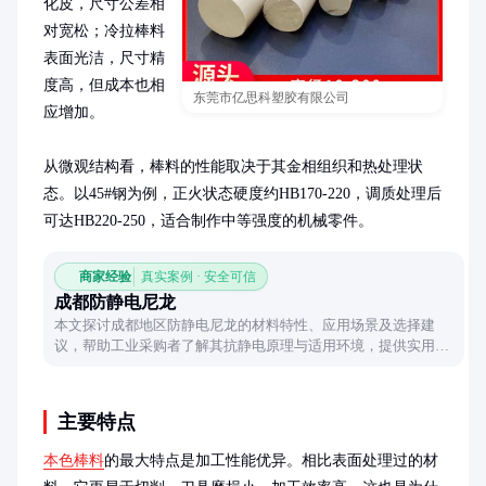
化皮，尺寸公差相
对宽松；冷拉棒料
表面光洁，尺寸精
度高，但成本也相
东莞市亿思科塑胶有限公司
应增加。

从微观结构看，棒料的性能取决于其金相组织和热处理状
态。以45#钢为例，正火状态硬度约HB170-220，调质处理后
可达HB220-250，适合制作中等强度的机械零件。
商家经验
真实案例 · 安全可信
成都防静电尼龙
本文探讨成都地区防静电尼龙的材料特性、应用场景及选择建
议，帮助工业采购者了解其抗静电原理与适用环境，提供实用参
考。
主要特点
本色棒料
的最大特点是加工性能优异。相比表面处理过的材