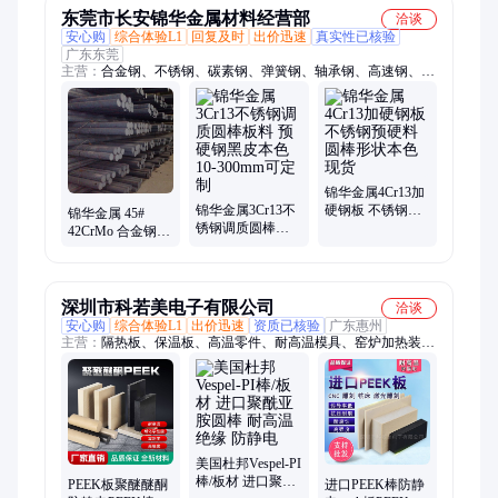
东莞市长安锦华金属材料经营部
洽谈
安心购
综合体验L1
回复及时
出价迅速
真实性已核验
广东东莞
主营：
合金钢、不锈钢、碳素钢、弹簧钢、轴承钢、高速钢、马
口铁、镀铝锌、镀锌板、模具钢、调质料、软磁合金、电磁合金
锦华金属4Cr13加
锦华金属3Cr13不
硬钢板 不锈钢预
锦华金属 45#
锈钢调质圆棒板
硬料 圆棒形状本
42CrMo 合金钢退
料 预硬钢黑皮本
色现货
火料 圆棒 本色现
色10-300mm可定
货 批发
制
深圳市科若美电子有限公司
洽谈
安心购
综合体验L1
出价迅速
资质已核验
广东惠州
主营：
隔热板、保温板、高温零件、耐高温模具、窑炉加热装
置、防火耐火材料、防火隔热材料、硅酸铝针刺毯、硅酸铝纤维
板、酸铝纤维背衬板、高温耐火纤维毯、炉壁陶瓷纤维板、隔热
陶瓷纤维板
美国杜邦Vespel-PI
棒/板材 进口聚酰
PEEK板聚醚醚酮
进口PEEK棒防静