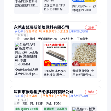
本色PEEK塑料棒
连续挤出PE EK棒
德国巴斯夫 TPU
陶氏杜邦Surlyn 沙
材 聚醚醚酮peek
1154 D FHF 耐磨
林树脂PC2000 香
棒料厂家
级 耐水解级 无卤
水瓶盖 透明薄膜
阻燃 软管薄膜电
级EMAA塑料
缆护套
东莞市普瑞斯塑胶原料有限公司
洽谈
安心购
综合体验L0
回复及时
出价迅速
真实性已核验
广东东莞
主营：
PA66原料、无卤阻燃PA66、PA6改性料、工程塑料、阻
燃PA66、改性塑料、改性尼龙、特种塑料、PEEK原料、PPS原
料、PA6原料、TPEE塑料、PEI改性料、TPE、TPU、导电防静
电塑料、PEEK板棒、PEI板棒、铁氟龙原料、3D打印耗材、
PSU、PPSU、PES、PEEK粉末、导电塑料
全新料A料耐高温
PEEK棒 本色peek
普瑞斯 接插件专
本色PEEK棒 peek
塑料棒条 黑色防
用 玻纤增强40%
板黑色 聚醚醚酮
静电加纤聚醚醚
无卤阻燃PA6T 热
棒 厚度1~100MM
酮棒料 零切加工
稳定性
深圳市振瑞塑胶绝缘材料有限公司
洽谈
安心购
综合体验L1
回复及时
出价迅速
真实性已核验
广东深圳
主营：
PBI、PI、PEEK、PAI、POM