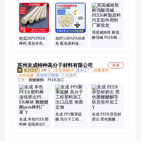
PEI、PEEK、黑色加纤PEI、pps塑胶、咖啡色pps、黑色pps、pps
塑料、lcp塑胶、环保pps、lcp塑料、pa6塑胶、pei塑胶、耐磨
pa6、pa66塑胶、导电peek、pa9t塑胶、pa6t塑胶、高温pa6t
英国威格斯 耐强
酸强碱 PEEK树脂
耐温260℃PEEK
加纤5-60%PA66本
原料 汽车部件用
棒料 黑色本色聚
色 配色新料改性
料 厂家批发
醚醚酮棒材 直径
高流动阻燃耐高
10-200mm 规格齐
温耐磨增韧耐水
全
解
苏州友成特种高分子材料有限公司
洽谈
2年
厂
综合体验L0
真实工厂
回复及时
出价迅速
真实性已核验
江苏扬州
主营：
聚醚醚酮、PEEK加工
友成 PPS聚苯硫
友成 PEEK异型材
友成 本色PEEK塑
醚 高分子工程塑
挤出 黑色聚醚醚
料棒 连续挤出PE
料加工 出口品质
酮导轨异形件加
EK棒材 聚醚醚酮
来图定做
工 Y
peek棒料厂家 Y