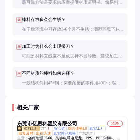
最可靠方法是要求供应商提供材质证明书。简易判断
可通过火花鉴别法：碳钢火花呈直线状，合金钢火花
有分叉，不锈钢几乎不产生火花。
棒料存放多久会生锈？
问
在干燥环境中可存放3-6个月不生锈；潮湿环境下1-2
个月就可能出现锈迹。建议存放时垫高离地，避免直
接接触地面湿气。
加工时为什么会出现振刀？
问
可能是材料直线度不足或夹持不当导致。建议加工前
检查棒料直线度，必要时先进行矫直处理；确保夹持
长度足够（一般为直径的3倍以上）。
不同材质的棒料如何选择？
问
一般结构件用45#钢；需要耐磨的零件用40Cr；腐蚀
环境用不锈钢；轻量化要求高的用铝合金。具体应根
据使用工况和成本综合考虑。
相关厂家
东莞市亿思科塑胶有限公司
洽谈
7年
厂
安心购
综合体验L0
真实工厂
回复及时
出价迅速
真实性已核验
广东东莞
主营：
碳纤增强PA66、防静电导电尼龙、PPS、PEEK棒料、