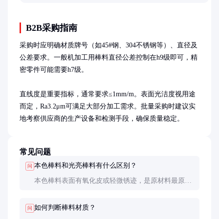
全面了解PS的环保性能。
B2B采购指南
采购时应明确材质牌号（如45#钢、304不锈钢等）、直径及
公差要求。一般机加工用棒料直径公差控制在h9级即可，精
密零件可能需要h7级。

直线度是重要指标，通常要求≤1mm/m。表面光洁度视用途
而定，Ra3.2μm可满足大部分加工需求。批量采购时建议实
地考察供应商的生产设备和检测手段，确保质量稳定。
常见问题
本色棒料和光亮棒料有什么区别？
问
本色棒料表面有氧化皮或轻微锈迹，是原材料最原始
状态；光亮棒料经过抛光处理，表面光滑明亮，尺寸
精度更高，价格也贵15-20%。
如何判断棒料材质？
问