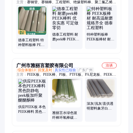
主营：
赛钢管、赛钢棒、工程塑料、绝缘塑料棒、聚二氟乙烯
棒、零切加工件定制
德泰工程塑料 耐
特种塑料板棒
磨peek棒 PEEK棒
PEEK板棒材 耐高
德泰工程塑料 特
料 优良实惠 可定
温耐磨 规格齐全
种塑料板棒 PEEK
做零切
德泰工程塑料
棒料 本色板棒 规
格齐全
广州市雅丽言塑胶有限公司
洽谈
综合体验L0
回复及时
真实性已核验
广东广州
主营：
PEEK板、PEEK棒、PI板、PTFE板、PA尼龙板、PEEK
管、PCTFE棒、PTFE棒、PEI板、PEI棒、PI棒、PPS、PSU、
POM、ABS、PAI、PC、PVDF、PFA、铁氟龙
深灰/浅灰/直供透
供应PEEK板 本色
明塑料象牙白
PEEK棒料 黑色防
雅丽言水绿色玻
PVC棒 耐酸碱防
静电peek板加纤聚
纤棒环氧棒碳纤
静电灰
醚醚酮棒
棒 韧性好可定制