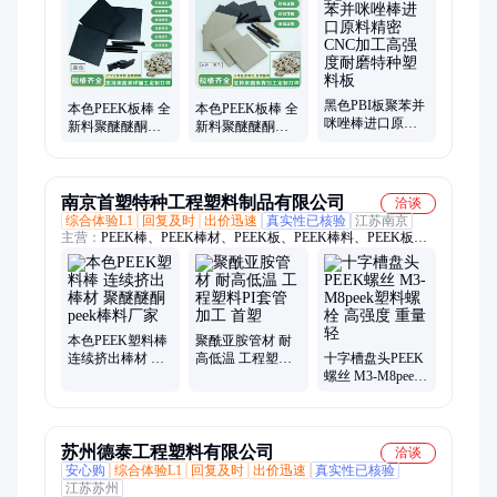
黑色PBI板聚苯并
本色PEEK板棒 全
本色PEEK板棒 全
咪唑棒进口原料
新料聚醚醚酮棒
新料聚醚醚酮棒
精密CNC加工高
特种工程塑料棒
特种工程塑料棒
强度耐磨特种塑
板 任意零切加工
板 塑胶材料零切
料板
定制
加工
南京首塑特种工程塑料制品有限公司
洽谈
综合体验L1
回复及时
出价迅速
真实性已核验
江苏南京
主营：
PEEK棒、PEEK棒材、PEEK板、PEEK棒料、PEEK板
材、PEEK管、PEEK管材、PEEK材料、PEEK加工、PEEK注
塑、PEEK螺丝、PEEK齿轮、PEEK密封圈、PEEK制品、PEEK
轴套、PEEK球、PEEK垫片、PEEK密封环、聚醚醚酮、聚酰亚
胺棒、聚酰亚胺板
本色PEEK塑料棒
聚酰亚胺管材 耐
连续挤出棒材 聚
高低温 工程塑料
十字槽盘头PEEK
醚醚酮peek棒料厂
PI套管加工 首塑
螺丝 M3-M8peek
家
塑料螺栓 高强度
重量轻
苏州德泰工程塑料有限公司
洽谈
安心购
综合体验L1
回复及时
出价迅速
真实性已核验
江苏苏州