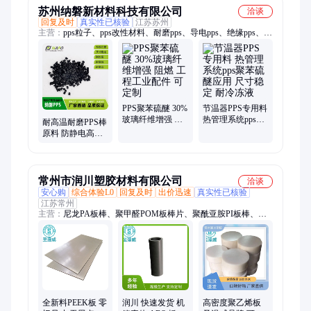
苏州纳磐新材料科技有限公司
洽谈
回复及时
真实性已核验
江苏苏州
主营：
pps粒子、pps改性材料、耐磨pps、导电pps、绝缘pps、导
热pps、抗静电pps、高韧性pps、peek粒子、peek改性材料、peek
加纤、ppa改性材料
PPS聚苯硫醚 30%
节温器PPS专用料
玻璃纤维增强 阻
热管理系统pps聚
耐高温耐磨PPS棒
燃 工程工业配件
苯硫醚应用 尺寸
原料 防静电高强
可定制
稳定 耐冷冻液
度pps本色棒料 聚
苯硫醚
常州市润川塑胶材料有限公司
洽谈
安心购
综合体验L0
回复及时
出价迅速
真实性已核验
江苏常州
主营：
尼龙PA板棒、聚甲醛POM板棒片、聚酰亚胺PI板棒、四
氟PTFE板棒、聚丙烯pp板棒、高分子聚乙烯hdpe板棒、聚氯乙
烯PVC板棒、一氟Pfa板棒、二氟PVDF板棒、三氟PCTFE板棒、
聚醚酰亚胺PEI板棒、聚砜PSU板棒、聚苯砜PPSU板棒、聚苯硫
醚PPS板棒、聚酯PET板棒、聚酯PBT板棒、POM+PTFE板棒、
聚碳酸酯PC板棒、亚克力PMMA板棒、聚酰胺酸PAA溶液、
HPP板棒、ABS板棒
全新料PEEK板 零
润川 快速发货 机
高密度聚乙烯板