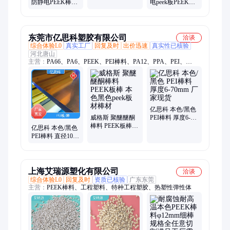
亚胺圆棒 耐高温
防静电PEEK棒加
电peek板PEEK管
绝缘 防静电
纤耐高温本色
耐高温
PEEK管料零切
PEEK+GF30 HPV
导电peek加工
东莞市亿思科塑胶有限公司
洽谈
综合体验L0
真实工厂
回复及时
出价迅速
真实性已核验
河北唐山
主营：
PA66、PA6、PEEK、PEI棒料、PA12、PPA、PEI、
TPEE、TPE、TPU、TPV、改性尼龙、PA612、PPS、LCP、
PA6T、PA46、导电防静电塑料、防静电塑料、PEI塑料、耐高温
塑料、耐磨塑料、塑胶原料、PPS塑料、PEEK塑料、PA66塑料
亿思科 本色/黑色
威格斯 聚醚醚酮
PEI棒料 厚度6-
棒料 PEEK板棒
70mm 厂家现货
亿思科 本色/黑色
本色黑色peek板材
PEI棒料 直径10-
棒材
200mm 批发厂家
上海艾瑞源塑化有限公司
洽谈
综合体验L0
回复及时
资质已核验
广东东莞
主营：
PEEK棒料、工程塑料、特种工程塑胶、热塑性弹性体