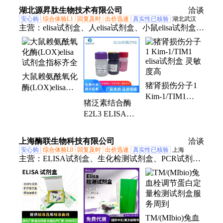
湖北源昇肽生物技术有限公司
洽谈
安心购
综合体验L1
回复及时
出价迅速
真实性已核验
湖北武汉
主营：
elisa试剂盒、人elisa试剂盒、小鼠elisa试剂盒、
大鼠elisa试剂盒、植物elisa试剂盒、鱼elisa试剂盒、猪
elisa试剂盒、牛elisa试剂盒、鸡elisa试剂盒、兔elisa试
剂盒、犬elisa试剂盒
大鼠赖氨酰氧化
猪肾损伤分子1
酶(LOX)elisa试
Kim-1/TIM1
剂盒指标齐全
猪泛素结合酶
elisa试剂盒 灵敏
E2L3 ELISA试
度高
剂盒 灵敏度高
特异性强
上海酶联生物科技有限公司
洽谈
安心购
综合体验L0
回复及时
出价迅速
真实性已核验
上海
主营：
ELISA试剂盒、生化检测试剂盒、PCR试剂
盒、大鼠ELISA试剂盒、小鼠ELISA试剂盒、兔
ELISA试剂盒、鸡ELISA试剂盒
TM/(MIbio)兔血