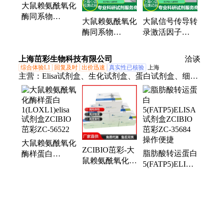
大鼠赖氨酰氧化
酶同系物
大鼠赖氨酰氧化
大鼠信号传导转
2（LOXL2）
酶同系物
录激活因子
ELISA试剂盒
1（LOXL1）
6（STAT6）
ELISA试剂盒
ELISA试剂盒
上海茁彩生物科技有限公司
洽谈
综合体验L1
回复及时
出价迅速
真实性已核验
上海
主营：
Elisa试剂盒、生化试剂盒、蛋白试剂盒、细胞
试剂盒
大鼠赖氨酰氧化
ZCIBIO茁彩-大
脂肪酸转运蛋白
酶样蛋白
鼠赖氨酰氧化酶
5(FATP5)ELISA
1(LOXL1)elisa
样蛋白
试剂盒ZCIBIO
试剂盒ZCIBIO
1(LOXL1)elisa
茁彩ZC-35684
茁彩ZC-56522
试剂盒ZC-
操作便捷
56522