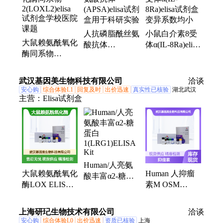
人抗磷脂酰丝氨
小鼠白介素8受
大鼠赖氨酰氧化
酸抗体
体α(IL-8Ra)elisa
酶同系物
(APSA)elisa试剂
试剂盒变异系数
2(LOXL2)elisa
盒用于科研实验
均小
试剂盒学校医院
武汉基因美生物科技有限公司
洽谈
课题
安心购
综合体验L1
回复及时
出价迅速
真实性已核验
湖北武汉
主营：
Elisa试剂盒
Human/人亮氨
大鼠赖氨酰氧化
Human 人抑瘤
酸丰富α2-糖蛋
酶LOX ELISA
素M OSM
白
试剂盒 免费代
ELISA Kit 免费
1(LRG1)ELISA
测 售后无忧
代测 售后无忧
Kit
上海研玘生物技术有限公司
洽谈
安心购
综合体验L0
出价迅速
资质已核验
上海