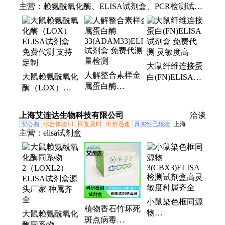
主营：
赖氨酰氧化酶、ELISA试剂盒、PCR检测试剂
盒、抗体
大鼠纤维连接蛋
人解整合素样金
大鼠赖氨酰氧化
白(FN)ELISA试
属蛋白酶
酶（LOX）
剂盒 免费代测
33(ADAM33)ELISA
ELISA试剂盒
灵敏度高
试剂盒 免费代
免费代测 支持
上海艾连达生物科技有限公司
洽谈
测 定量检测
定制
安心购
综合体验L1
回复及时
出价迅速
真实性已核验
上海
主营：
elisa试剂盒
小鼠染色框同源
植物香石竹坏死
物
大鼠赖氨酰氧化
斑点病毒
3(CBX3)ELISA
酶同系物