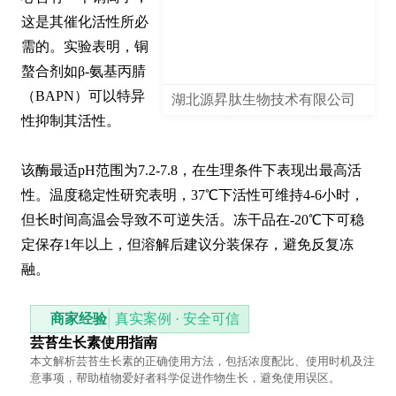
这是其催化活性所必
需的。实验表明，铜
螯合剂如β-氨基丙腈
（BAPN）可以特异
湖北源昇肽生物技术有限公司
性抑制其活性。

该酶最适pH范围为7.2-7.8，在生理条件下表现出最高活
性。温度稳定性研究表明，37℃下活性可维持4-6小时，
但长时间高温会导致不可逆失活。冻干品在-20℃下可稳
定保存1年以上，但溶解后建议分装保存，避免反复冻
融。
商家经验
真实案例 · 安全可信
芸苔生长素使用指南
本文解析芸苔生长素的正确使用方法，包括浓度配比、使用时机及注
意事项，帮助植物爱好者科学促进作物生长，避免使用误区。