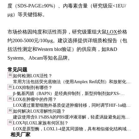
度（SDS-PAGE≥90%）、内毒素含量（研究级应<1EU/
μg）等关键指标。

市场价格因纯度和活性而异，研究级重组大鼠
LOX
价格
约2000-5000元/100μg。建议选择提供详细质检报告（包
括活性测定和Western blot验证）的供应商，如R&D 
Systems、Abcam等知名品牌。
常见问题
问
如何检测LOX活性？
常用方法包括荧光底物法（使用Amplex Red试剂）和放射化学
问
LOX抑制剂有哪些？
法（测量3H-赖氨酸释放的3H2O）。前者操作简便，后者灵敏
β-氨基丙腈（BAPN）是经典抑制剂，新型抑制剂如PXS-
度高但需要特殊设备。
问
LOX在肿瘤中的作用？
5153A正处于临床试验阶段。抑制剂选择需考虑特异性和细胞
LOX通过重塑细胞外基质促进肿瘤转移，同时调节HIF-1α稳定
渗透性。
问
如何解决LOX溶解性问题？
性影响肿瘤微环境。但具体作用因肿瘤类型而异，需具体分
建议使用含0.1%BSA的PBS缓冲液溶解，轻柔涡旋避免起泡。
析。
问
LOX与LOXL家族有何区别？
溶解后离心（12000g，5min）去除不溶物。
LOX是原型酶，LOXL1-4是其同源物，具有相似催化结构域但
相关厂家
表达谱和功能存在差异。研究时需根据目标选择特定成员。