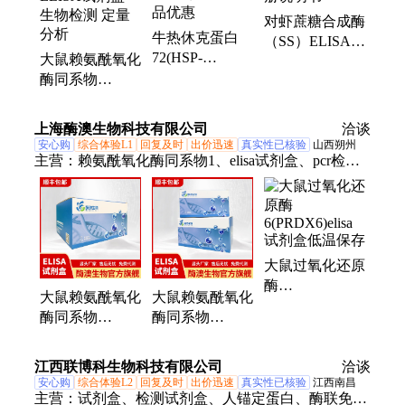
对虾蔗糖合成酶
牛热休克蛋白
（SS）ELISA试
72(HSP-
大鼠赖氨酰氧化
剂盒 操作手册
72)ELISA试剂
酶同系物
说明书
盒 厂家直营 产
4（LOXL4）
品优惠
ELISA试剂盒
上海酶澳生物科技有限公司
洽谈
生物检测 定量
安心购
综合体验L1
回复及时
出价迅速
真实性已核验
山西朔州
分析
主营：
赖氨酰氧化酶同系物1、elisa试剂盒、pcr检测
试剂盒
大鼠过氧化还原
酶
大鼠赖氨酰氧化
大鼠赖氨酰氧化
6(PRDX6)elisa
酶同系物
酶同系物
试剂盒低温保存
1(LOXL1)elisa
2(LOXL2)elisa
试剂盒2-8℃防
试剂盒供货速度
江西联博科生物科技有限公司
洽谈
潮避光
快
安心购
综合体验L2
回复及时
出价迅速
真实性已核验
江西南昌
主营：
试剂盒、检测试剂盒、人锚定蛋白、酶联免疫