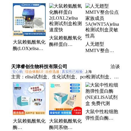
检测试剂盒、人醛脱氢酶、磷脂酶域蛋白、人乙醇脱
氢酶、前列腺素还原酶、溶酶体辅助蛋白、磷脂酰肌
醇聚糖、免疫球蛋白、寡聚化域蛋白、抗突触核蛋
白、人层粘连蛋白、易位断点蛋白、人特异性蛋白、
病毒样核蛋白、诱导反应蛋白、突触关联蛋白、人动
大鼠赖氨酰氧化
力蛋白胞浆、人突触囊泡蛋白、人血管抑制蛋白
大鼠赖氨酰氧化
人无翅型
酶样蛋白
酶(LOX)elisa检
MMTV整合位
2(LOXL2)elisa
测试剂盒检测速
点家族成员
检测试剂盒检测
度快
5A(WNT5A)elisa
速度快
天津睿创生物科技有限公司
洽谈
检测试剂盒灵敏
安心购
综合体验L0
出价迅速
真实性已核验
上海
性高
主营：
elisa试剂盒、生化试剂盒、pcr检测试剂盒、赖
氨酰氧化酶、细胞
大鼠中性粒细胞
弹性蛋白酶
大鼠赖氨酰氧化
大鼠赖氨酰氧化
(NE)ELISA试剂
酶
酶同系物
盒 免费代测