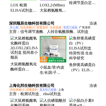
栓调节蛋白定量
LOX 检测
LOXL2/(MIbio)
检测试剂盒服务
ELISA试剂盒 /
大鼠赖氨酰氧化
周到
大鼠赖氨酰氧化
酶样蛋白2试剂
酶
盒吸附性好
深圳顺辰生物科技有限公司
洽谈
(LOX)48T/96T
安心购
综合体验L0
回复及时
出价迅速
资质已核验
广东深圳
特异性强
主营：
信号调节激酶、人转谷氨酰胺酶、试剂盒
大鼠赖氨酰氧化
鱼卵黄高磷蛋白
小鼠血/管/内皮
酶样蛋白
（PV）ELISA
生/长因/子
2(LOXL2)ELISA
试剂盒 特异性
C(VEGFC)
试剂盒 批间差
强 生命科学研
ELISA检测试剂
小 顺辰
上海化邦生物科技有限公司
究
洽谈
盒
综合体验L0
回复及时
真实性已核验
上海
主营：
检测试剂盒、elisa试剂盒