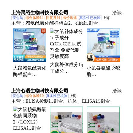
（LOX)ELISA
2（LOXL2)ELISA
试剂盒 免费代
试剂盒免费代测
上海禹绍生物科技有限公司
洽谈
测
安心购
综合体验L1
回复及时
出价迅速
真实性已核验
上海
主营：
赖氨酰氧化酶样蛋白2、elisa试剂盒
大鼠补体成分1q
大鼠赖氨酰氧化
小鼠谷氨酸脱羧
子成分
酶样蛋白
酶
C(C1qC)Elisa试
2(LOXL2）Elisa
67(GAD67)elisa
剂盒 免费代测
试剂盒 免费代
试剂盒 免费代
上海心语生物科技有限公司
灵敏度高
洽谈
测 灵敏度高
测 灵敏度高
安心购
综合体验L0
真实性已核验
上海
主营：
ELISA检测试剂盒、抗体、ELISA试剂盒