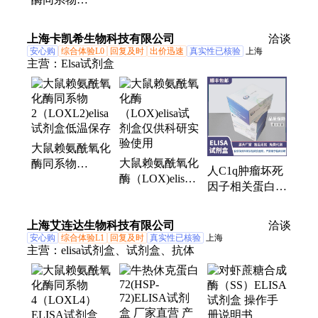
(CNFV)ELISA
检测试剂盒高灵
2（LOXL2）
检测试剂盒灵敏
敏度种属齐全
ELISA试剂盒源
上海卡凯希生物科技有限公司
洽谈
都高特异性强
头厂家 种属齐
安心购
综合体验L0
回复及时
出价迅速
真实性已核验
上海
全
主营：
Elsa试剂盒
大鼠赖氨酰氧化
大鼠赖氨酰氧化
酶同系物
人C1q肿瘤坏死
酶（LOX)elisa
2（LOXL2)elisa
因子相关蛋白
试剂盒仅供科研
试剂盒低温保存
9(CTRP9)elisa试
实验使用
剂盒吸附性好种
上海艾连达生物科技有限公司
洽谈
属全
安心购
综合体验L1
回复及时
真实性已核验
上海
主营：
elisa试剂盒、试剂盒、抗体