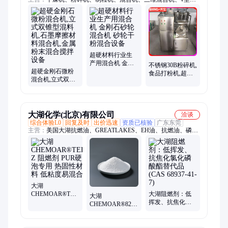
合机、二维混合机、槽型混合机、螺带混合机、高速混合机、造
粒机、烘干机、热风循环烘箱、真空干燥机、闪蒸干燥机、流化
床干燥机、污泥桨叶干燥机、摇摆颗粒机、旋转制粒机、散热
器、沸腾干燥机、气流干燥机、烘干箱、蒸发器
超硬材料行业生
产用混合机 金刚
不锈钢30B粉碎机,
超硬金刚石微粉
石砂轮混合机 砂
食品打粉机,超细
混合机,立式双锥
轮干粉混合设备
打粉机,三七研磨
型混料机,石墨摩
粉碎设备
擦材料混合机,金
属粉末混合搅拌
设备
大湖化学(北京)有限公司
洽谈
综合体验L0
回复及时
出价迅速
资质已核验
广东东莞
主营：
美国大湖抗燃油、GREATLAKES、EH油、抗燃油、磷酸
酯抗燃油、抗燃液压油、大湖抗燃油、46SJ、防火液压液
大湖
CHEMOAR®TEP-
大湖阻燃剂：低
大湖
Z 阻燃剂 PUR硬
挥发、抗焦化氯
CHEMOAR®82
泡专用 热固性材
化磷酸酯替代品
磷酸酯多元醇 硬
料 低粘度易混合
(CAS 68937-41-7)
质聚氨酯泡沫阻