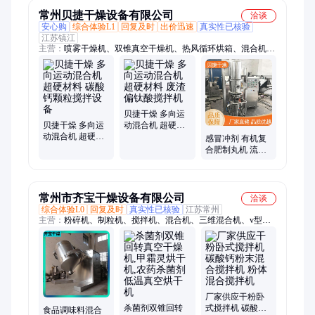
燃剂 CAS 68310-
51-0
常州贝捷干燥设备有限公司
洽谈
安心购
综合体验L1
回复及时
出价迅速
真实性已核验
江苏镇江
主营：
喷雾干燥机、双锥真空干燥机、热风循环烘箱、混合机、
粉碎机、旋转闪蒸干燥机、制粒机、耙式干燥机、气流干燥机
贝捷干燥 多向运
贝捷干燥 多向运
动混合机 超硬材
动混合机 超硬材
料 废渣偏钛酸搅
感冒冲剂 有机复
料 碳酸钙颗粒搅
拌机
合肥制丸机 流化
拌设备
床包衣机 贝捷源
厂
常州市齐宝干燥设备有限公司
洽谈
综合体验L0
回复及时
真实性已核验
江苏常州
主营：
粉碎机、制粒机、搅拌机、混合机、三维混合机、v型混
合机、二维混合机、槽型混合机、高速混合机、双锥混合机、螺
带混合机、锥形混合机、干燥机、烘箱、双锥回转真空干燥机、
真空耙式干燥机、摇摆颗粒机、超微粉碎机、热风循环烘箱、旋
转制粒机、螺杆挤压造粒机、混料机、真空干燥机、烘车烘盘、
散热器
厂家供应干粉卧
杀菌剂双锥回转
式搅拌机 碳酸钙
食品调味料混合