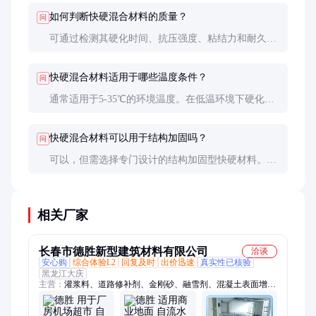
如何判断快硬混合材料的质量？
问
可通过检测其硬化时间、抗压强度、粘结力和耐久性
等指标来判断。建议进行小样试验，并查看第三方检
测报告。
快硬混合材料适用于哪些温度条件？
问
通常适用于5-35℃的环境温度。在低温环境下硬化速
度会减慢，可能需要采取保温措施；高温环境下则需
注意防止过快硬化导致施工困难。
快硬混合材料可以用于结构加固吗？
问
可以，但需选择专门设计的结构加固型快硬材料。这
类产品通常具有更高的强度和更好的耐久性，能够满
足结构工程的要求。
相关厂家
长春市德胜新型建筑材料有限公司
洽谈
安心购
综合体验L2
回复及时
出价迅速
真实性已核验
黑龙江大庆
主营：
灌浆料、道路修补剂、金刚砂、融雪剂、混凝土表面增强
剂、砂浆晶万倍王中王、预应力孔道压浆料、桥梁支座灌浆料I
型、钢筋锚固料、风电灌浆料、防水水泥