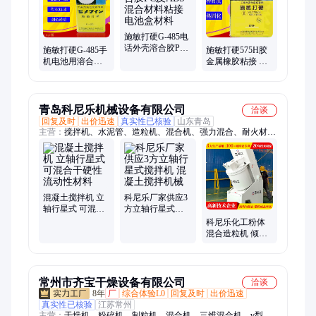
施敏打硬G-485电
话外壳溶合胶PC
施敏打硬G-485手
施敏打硬575H胶
及ABS混合材料
机电池用溶合胶
金属橡胶粘接 工
粘接电池盒材料
电池盒纯PC材质
业高性能接著胶
或PC及ABS混合
水
材料
青岛科尼乐机械设备有限公司
洽谈
回复及时
出价迅速
真实性已核验
山东青岛
主营：
搅拌机、水泥管、造粒机、混合机、强力混合、耐火材料
混合机、强力混合机、混合造粒机、实验室混合机、倾斜式混合
机、实验室、强力倾斜、陶瓷造粒、陶瓷强力、强力混料机、强
力混炼机、混凝土搅拌站、钢纤维混凝土、立轴行星式搅拌机、
混凝土搅拌机、炭黑造粒机、实验室搅拌机、UHPC搅拌机
混凝土搅拌机 立
科尼乐厂家供应3
轴行星式 可混合
方立轴行星式搅
干硬性流动性材
拌机 混凝土搅拌
科尼乐化工粉体
料
机械
混合造粒机 倾斜
式强力搅拌制粒
筒体+内部装置旋
转
常州市齐宝干燥设备有限公司
洽谈
8年
厂
综合体验L0
回复及时
出价迅速
真实性已核验
江苏常州
主营：
干燥机、粉碎机、制粒机、混合机、三维混合机、v型混