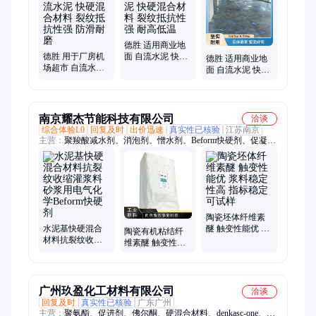
德胜 适用商业地
德胜 用于厂房机
面 自流水泥 快硬
德胜 适用商业地
场超市 自流水泥
混合材料 裂纹抵
面 自流水泥 快硬
快硬混合材料 裂
抗性强 耐高低温
混合材料 裂纹抵
纹抵抗性强 防滑
抗性强 流动性高
耐磨
南京耀杰节能科技有限公司
洽谈
综合体验L0
回复及时
出价迅速
真实性已核验
江苏南京
主营：
聚羧酸减水剂、消泡剂、憎水剂、Beform快硬剂、促凝
剂、悬浮稳定剂、胶粉、纤维素醚
陶瓷坯体纤维素
水泥基快硬混合
醚 触变性能优 浆
陶瓷有机粘结纤
材料抗裂纹收缩
料稳定性高 指标
维素醚 触变性能
灌浆料砂浆用电
稳定可试样
优 调控流 提高良
气化学Beform快
品率
硬剂
广州玖盈化工材料有限公司
洽谈
回复及时
真实性已核验
广东广州
主营：
聚氨酯、促进剂、佛尔酮、硬混合材料、denkasc-one、pu