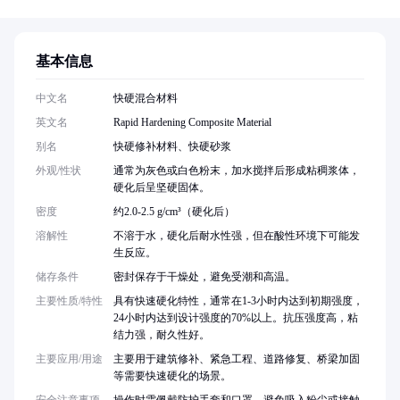
基本信息
中文名
快硬混合材料
英文名
Rapid Hardening Composite Material
别名
快硬修补材料、快硬砂浆
外观/性状
通常为灰色或白色粉末，加水搅拌后形成粘稠浆体，
硬化后呈坚硬固体。
密度
约2.0-2.5 g/cm³（硬化后）
溶解性
不溶于水，硬化后耐水性强，但在酸性环境下可能发
生反应。
储存条件
密封保存于干燥处，避免受潮和高温。
主要性质/特性
具有快速硬化特性，通常在1-3小时内达到初期强度，
24小时内达到设计强度的70%以上。抗压强度高，粘
结力强，耐久性好。
主要应用/用途
主要用于建筑修补、紧急工程、道路修复、桥梁加固
等需要快速硬化的场景。