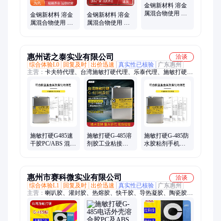
金钢新材料 溶金
属混合物使用 硬
金钢新材料 溶金
金钢新材料 溶金
铝合金 脱氧脱硫
属混合物使用 硬
属混合物使用 硬
钢水 规格按需定
铝合金 炼钢铸脱
铝合金 炼钢钢助
制
氧剂 颜色可定制
脱剂 实力厂家
惠州诺之泰实业有限公司
洽谈
综合体验L0
回复及时
出价迅速
真实性已核验
广东惠州
主营：
卡夫特代理、台湾施敏打硬代理、乐泰代理、施敏打硬
AB胶、磁路胶、喇叭胶、施敏打硬Y-358AB、施敏打硬575H、
四氟防腐胶水、钢衬四氟防腐胶水、卡夫特硅胶、环氧AB胶、
密封胶、瞬干胶、导热硅胶、卡夫特导热硅脂、卡夫特丙烯酸
AB胶、卡夫特黄胶、导热凝胶、卡夫特PUR热熔胶、UV胶、卡
夫特导电胶、卡夫特密封脂、金属胶、高温胶
施敏打硬G485速
施敏打硬G-485溶
施敏打硬G-485防
干胶PC/ABS 混合
剂胶工业粘接电
水胶粘剂手机专
结构粘接 混合材
池粘接PC/ABS 混
用手机组装
料电池溶合胶
合材料专用胶水
PC/ABS 混合材料
专用胶
惠州市赛科微实业有限公司
洽谈
综合体验L1
回复及时
出价迅速
真实性已核验
广东惠州
主营：
喇叭胶、灌封胶、热熔胶、快干胶、导热凝胶、陶瓷胶、
卡夫特704、施敏打硬358ab胶、四氟防腐胶575H、卡夫特胶水、
硅宝胶水、正基胶水、密封胶