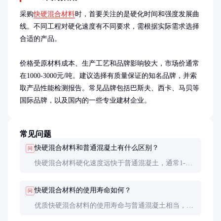
采购
快硬混合材料
时，首要关注的是硬化时间和强度发展曲
线。不同工程对硬化速度有不同要求，需根据实际需求选择
合适的产品。

价格受原材料成本、生产工艺和品牌影响较大，市场价通常
在1000-3000元/吨。建议选择有质量保证的知名品牌，并索
取产品性能检测报告。常见品牌包括巴斯夫、西卡、马贝等
国际品牌，以及国内的一些专业建材企业。
常见问题
快硬混合材料和普通混凝土有什么区别？
问
快硬混合材料硬化速度远快于普通混凝土，通常1-3
小时即可达到初期强度，而普通混凝土需要24小时以
上。此外，快硬材料的早期强度发展更快，适合紧急
快硬混合材料的使用寿命如何？
问
工程。
优质快硬混合材料的使用寿命与普通混凝土相当，可
达50年以上。关键在于正确的施工工艺和后期维护。