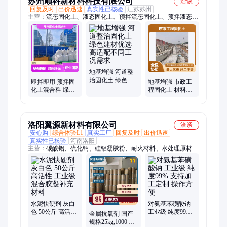
苏州顺科新材料科技有限公司
洽谈
回复及时
出价迅速
真实性已核验
江苏苏州
主营：
流态固化土、液态固化土、预拌流态固化土、预拌液态固
化土、自密实固化土、固化剂
地基增强 河道整
治固化土 绿色建
即拌即用 预拌固
地基增强 市政工
材优选 高适配不
化土混合料 绿色
程固化土 材料利
同工况需求
环保材料 早强快
用率高 稳定性好
硬特性
洛阳翼源新材料有限公司
洽谈
安心购
综合体验L1
真实工厂
回复及时
出价迅速
真实性已核验
河南洛阳
主营：
碳酸铝、硫化钙、硅铝凝胶粉、耐火材料、水处理原材
料、工业磷酸镁、闪点提高剂、表面活性剂
水泥快硬剂 灰白
对氨基苯磺酸钠
色 50公斤 高活性
工业级 纯度99%
金属抗氧剂 国产
工业级 混合胶凝
支持加工定制 操
规格25kg,1000 咨