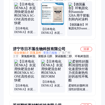
扩链剂、流变助剂、分硅橡胶、环氧树脂、德国赢创、环氧底
漆、聚酯二元醇、管道清洗剂、环氧固化剂、丙烯酸树脂、十二
烷基硫醇
【德国赢创】环
【日本电化
氧固化剂Sunmide
【日本电化
DENKA】水泥用
328A 用于胶黏剂
DENKA】水泥用
快硬混合材料
和内衬涂料
快硬混合材料
DENKA SC-ONE
DENKA
高性价比快硬
BEFORM
济宁市日不落生物科技有限公司
洽谈
综合体验L0
回复及时
资质已核验
广东广州
主营：
聚氨酯树脂、聚酯多元醇、聚碳酸酯二醇、环氧树脂固化
剂
【日本电化
【日本电化
DENKA】水泥用
柔韧性好颜料润
DENKA】水泥用
快硬混合材料
湿性好固化速度
快硬混合材料
DENKA
快付着力优良耐
DENKA SC-ONE
BEFORM
热性好的改性环
高性价比快硬
氧酯