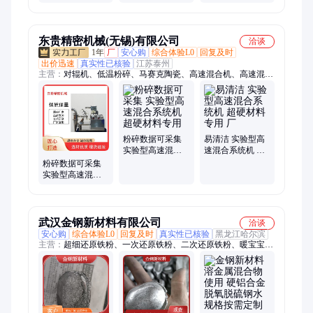
补充材料
作方便
询客服 型号697
CAS654131-99
东贵精密机械(无锡)有限公司
洽谈
1年
厂
安心购
综合体验L0
回复及时
出价迅速
真实性已核验
江苏泰州
主营：
对辊机、低温粉碎、马赛克陶瓷、高速混合机、高速混合
系统机、气流分级机、气流粉碎机、气流分级系统、气流粉碎系
统
粉碎数据可采集
易清洁 实验型高
实验型高速混合
速混合系统机 超
系统机 超硬材料
硬材料专用 厂
粉碎数据可采集
专用
实验型高速混合
系统机 超硬材料
专用 厂家
武汉金钢新材料有限公司
洽谈
安心购
综合体验L0
回复及时
真实性已核验
黑龙江哈尔滨
主营：
超细还原铁粉、一次还原铁粉、二次还原铁粉、暖宝宝用
铁粉、铁粉加工定制、食品脱氧剂用铁粉、高纯度铁粉末、金属
置换还原铁粉、铁粉刹车片用