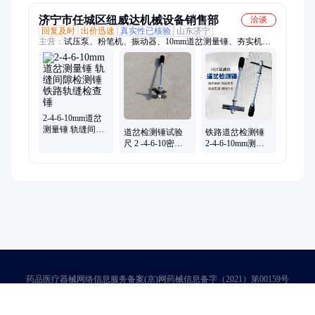
济宁市任城区纽威达机械设备销售部
洽谈
回复及时
出价迅速
真实性已核验
山东济宁
主营：
试压泵、粉笔机、振动器、10mm道岔测量锤、夯实机、
检测仪、磨尖机、背栓打孔机、型材切割机、折弯机、钢轨钻孔
机、弯花机、轧尖机、皮带切割机、气动砸号机、输送带剥皮
机、手动弯管机、起道机、千斤顶、混凝土振动铲、电动起层
器、高速圆钢套丝机、液压弯道器、钢丝绳芯输送带切割机、耦
合器拉马
2-4-6-10mm道岔
测量锤 轨缝间隙
道岔检测锤试验
铁路道岔检测锤
检测锤 铁路轨缝
尺 2 -4-6-10密贴
2-4-6-10mm测量
检查锤
调整锤 铁路轨缝
锤 纽威达2-4轨缝
测量锤
检验锤
药品医疗器械网络信息服务备案(京)网药械信息备字（2021）第00159号
京ICP证030173号
京公网安备11000002000001号