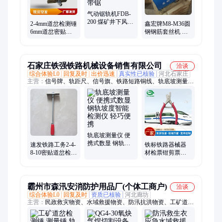
气动锯轨机FDB-
200 煤矿井下风动
2-4mm道岔检测锤
鑫宏牌M8-M36圆
钢轨切割机 FDJ-
6mm道岔密贴测
钢钢筋套丝机 高
200带锯
量锤 铁路10mm轨
速铰丝机 电动圆
缝检查锤检验锤
形钢丝牙加工机
器
石家庄铁强铁路机械设备销售有限公司
洽谈
综合体验L0
回复及时
出价迅速
真实性已核验
河北石家庄
主营：
信号牌、轨距尺、信号旗、铁路短路铜线、轨底坡测量
仪、太阳能标志灯、磁铁锂电防护灯、锂电信号灯、回流线移动
停车牌、限速牌、钩锁器、土挡灯、磁铁旗杆、强磁短路线、2
型信号灯、标志灯、撬棍、双边倒角器、方尺、支距尺、超高版
磁码
轨底坡测量仪 便
携式数显 钢轨坡
速发铁路工务2-4-
铁标铁路器械器
度智能检测仪 轻
8-10密贴道岔检测
材检票钳剪票钳
巧便携
锤轨道轨缝铁路
三角形长方形台
测量锤检测锤
阶形缺口验票钳
霸州市森汛安消防护用品厂(个体工商户)
洽谈
综合体验L0
回复及时
资质已核验
河北廊坊
主营：
民政救灾物资、水域救援物资、防汛抗洪物资、工矿道岔
检测锤、地震救援物资