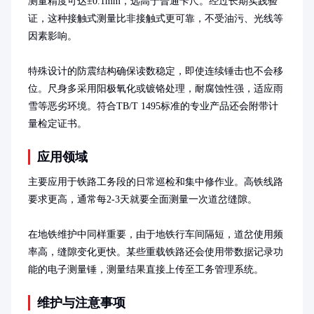
测量精度可达±0.1mm，远高于普通卡尺。经过长期实践验
证，这种接触式测量比非接触式更可靠，不受油污、光线等
因素影响。

特殊设计的防震结构确保读数稳定，即使连续锤击也不会移
位。尺身多采用阳极氧化或镀铬处理，耐腐蚀性强，适应雨
雪等恶劣环境。符合TB/T 1495标准的专业产品还会附带计
量检定证书。
应用领域
主要应用于铁路工务段的日常巡检和集中修作业。高铁线路
要求更高，通常每2-3天就要全面测量一次道岔缝隙。

在地铁维护中同样重要，由于地铁行车间隔短，道岔使用频
率高，缝隙变化更快。某些重载铁路还会使用带数据记录功
能的电子测量锤，测量结果直接上传至工务管理系统。
维护与注意事项