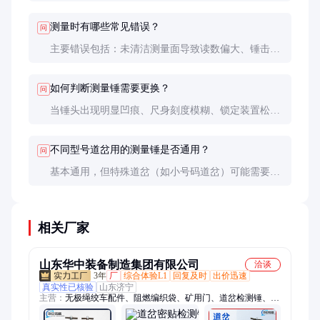
以上）、怕潮湿。机械式更皮实耐用，适合大多数日
常维护场景。
测量时有哪些常见错误？
问
主要错误包括：未清洁测量面导致读数偏大、锤击力
度不均匀、尺身倾斜、在列车接近时冒险测量等。
如何判断测量锤需要更换？
问
当锤头出现明显凹痕、尺身刻度模糊、锁定装置松
动、校准误差超过0.3mm时，应考虑更换新工具。
不同型号道岔用的测量锤是否通用？
问
基本通用，但特殊道岔（如小号码道岔）可能需要定
制短尺身的测量锤。采购时需说明道岔类型。
相关厂家
山东华中装备制造集团有限公司
洽谈
3年
厂
综合体验L1
回复及时
出价迅速
真实性已核验
山东济宁
主营：
无极绳绞车配件、阻燃编织袋、矿用门、道岔检测锤、矿
山机械设备