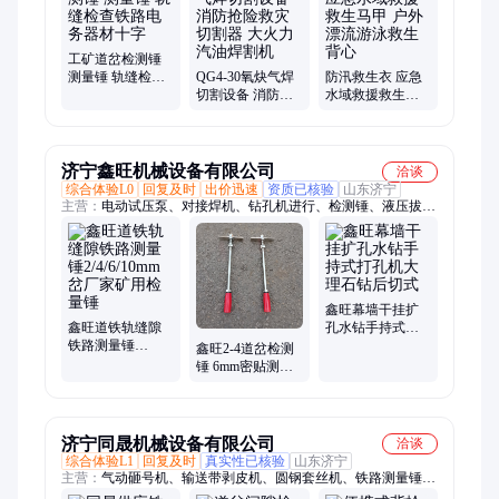
工矿道岔检测锤
测量锤 轨缝检查
QG4-30氧炔气焊
防汛救生衣 应急
铁路电务器材十
切割设备 消防抢
水域救援救生马
字
险救灾切割器 大
甲 户外漂流游泳
火力汽油焊割机
救生背心
济宁鑫旺机械设备有限公司
洽谈
综合体验L0
回复及时
出价迅速
资质已核验
山东济宁
主营：
电动试压泵、对接焊机、钻孔机进行、检测锤、液压拔销
器、钢轨钻孔机、套丝机、钨极磨尖机、高压喷射泵、液压分离
器、气动砸号机、输送带剥皮机、输送带切割机、紧固器、胀管
机
鑫旺幕墙干挂扩
鑫旺道铁轨缝隙
孔水钻手持式打
铁路测量锤
孔机大理石钻后
鑫旺2-4道岔检测
2/4/6/10mm岔厂家
切式
锤 6mm密贴测量
矿用检量锤
锤铁路10mm轨缝
检查锤检验锤
济宁同晟机械设备有限公司
洽谈
综合体验L1
回复及时
真实性已核验
山东济宁
主营：
气动砸号机、输送带剥皮机、圆钢套丝机、铁路测量锤、
气动钢轨钻孔机、液压弯排机、钨极磨尖机、喷射泵、试压泵、