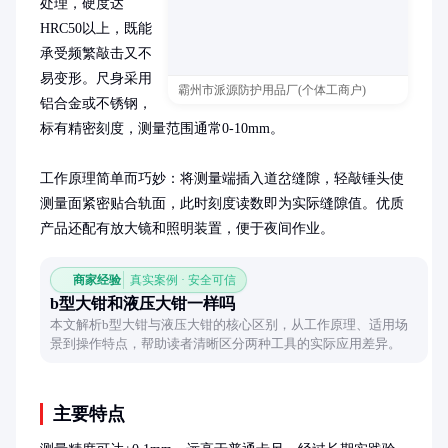
处理，硬度达
HRC50以上，既能
承受频繁敲击又不
易变形。尺身采用
霸州市派源防护用品厂(个体工商户)
铝合金或不锈钢，
标有精密刻度，测量范围通常0-10mm。

工作原理简单而巧妙：将测量端插入道岔缝隙，轻敲锤头使
测量面紧密贴合轨面，此时刻度读数即为实际缝隙值。优质
产品还配有放大镜和照明装置，便于夜间作业。
商家经验
真实案例 · 安全可信
b型大钳和液压大钳一样吗
本文解析b型大钳与液压大钳的核心区别，从工作原理、适用场
景到操作特点，帮助读者清晰区分两种工具的实际应用差异。
主要特点