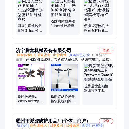
钢筋轧尖机、信号灯、电动胀管机、钢绞线液压剪、背负式振动
棒、全自动钨极磨削机、刷镀机、钢轨磨耗仪
道岔间隙检测锤
同晟供应铁路测
2-4mm铁路检查锤
便携式背栓机 大
量锤 2-4mm检测
复合密贴测量锤
理石石材拓孔机
锤 道岔密贴轨缝
水泥板蜂窝板背
检查尺
栓打孔机
济宁腾鑫机械设备有限公司
洽谈
综合体验L0
回复及时
出价迅速
真实性已核验
山东济宁
主营：
高速圆钢套丝机、气动钢轨钻孔机、矿用喷射泵、道岔测
量锤、钨极磨尖机、输送带剥皮机、气动砸号机、内燃钢轨钻孔
机、电动试压泵、法兰分离器
现货道岔密贴检
测锤铁路工具
2mm4mm6mm10mm
铁路检测锤2-
铁路道岔检测锤
钢轨轨缝测量锤
4mm6-10mm钢轨
钢轨轨缝间隙测
缝检验锤复合轨
量 2 4 6 10mm复
缝检查尺道岔测
合密贴测量锤
量锤
霸州市派源防护用品厂(个体工商户)
洽谈
安心购
综合体验L0
回复及时
出价迅速
真实性已核验