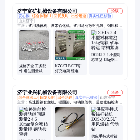
服
济宁富矿机械设备有限公司
洽谈
安心购
综合体验L1
回复及时
出价迅速
真实性已核验
山东济宁
主营：
矿用洗靴机、皮带硫化机、矿用马丽散封孔袋、钢轨检查
锤、爆破聚能管、井下自动隔爆装置、断带抓捕器、矿用缓冲
床、矿用无压风门、矿用避难硐室门、负压放水器
DC615-2-4 小型对
称道岔 15kg钢轨
矿车转运 结构紧
规格齐全 工务配
KZC/CLF/CTF矿
凑
件 道岔测量试验
灯充电架 锂电镍
锤 铁路钢轨 2-4-
氢通用 安全可靠
6-10轨缝检查锤
济宁业兴机械设备有限公司
洽谈
综合体验L0
回复及时
出价迅速
真实性已核验
山东济宁
主营：
高速圆钢套丝机、锚固架、电动胀管机、道岔密贴检测
锤、钨极磨尖机、钢丝绳芯输送带切割机、输送带剥皮机、法兰
分离器、气动钢轨钻孔机、矿用喷射泵、电动试压泵、太阳光土
挡灯、TS钨极磨削机、调车员工作服、液力耦合器拉马、手持式
地脚螺栓套丝机、气动砸号机、钢丝绳芯输送带剥头机、紧固
器、手摇把、手动液压弯排机、钩锁器、扭矩放大器、螺旋合拢
器、钢筋轧尖机
供应手持式帮锚