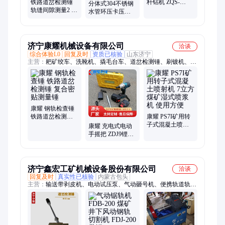
铁路道岔检测锤
杆钻机 ZQS-
分体式304不锈钢
轨缝间隙测量2 4
30/2.5矿用风煤钻
水管环压卡压工
6 10mm复合密贴
气动钻
具DN15-100钳口
测量锤 钢轨检查
钳座 手动液压管
锤
钳
济宁康耀机械设备有限公司
洽谈
综合体验L0
回复及时
资质已核验
山东济宁
主营：
耙矿绞车、洗靴机、撬毛台车、道岔检测锤、刷镀机、无
压风门、矿用饮水机
康耀 钢轨检查锤
铁路道岔检测锤
康耀 PS7I矿用转
复合密贴测量锤
子式混凝土喷射
康耀 充电式电动
机 7立方煤矿湿式
手摇把 ZDJ9锂电
喷浆机 使用方便
转辙器手摇把子
两电一充转辙机
摇把
济宁鑫宏工矿机械设备股份有限公司
洽谈
回复及时
真实性已核验
内蒙古包头
主营：
输送带剥皮机、电动试压泵、气动砸号机、便携轨道轨缝
检验锤、钨极磨尖机、手动液压弯排机、钢丝绳芯输送带切割
机、高速圆钢套丝机、钢筋轧尖机、法兰分离器、风管合缝机、
钢筋拉拔仪、热熔焊机、液压钳、气动钢轨钻孔机