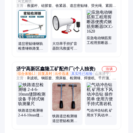
河北廊坊
主营：
救援杆、硅胶套、收紧器、道岔密贴锤、荧光绳、紧固
器、隔膜泵、望远镜、修剪机、存放袋、除草机、抓绳器、高压
泵、剥线钳、隔音棉、安全带、防护服、抽水泵、气垫船、滑轮
子、橡皮艇、剥皮器、测温枪、护目镜、支撑柱、输水带
应急电动钢筋剪
工程用剪断器便
道岔密贴锤钢轨
大功率手持扩音
携式钢筋剪断器
检查锤铁路复合
器防汛救援可充
DCC-1620
测量锤轨道密贴
电锂电池扬声器
间隙检验锤
济宁高新区鑫隆工矿配件厂(个人独资)
洽谈
综合体验L1
回复及时
出价迅速
真实性已核验
山东济宁
主营：
剥皮机、钢筋套、滑床板、检测锤、焊接机、千斤顶、pe
对焊机、塑料焊枪、轴承法兰、焊机焊接、热熔焊机、气动法
兰、板液压拔、燃气管道、消防管道、手动锚索、分体法兰、液
压法兰、水暖管道、pe管热熔机、油压取销器、自控试压泵、螺
栓套丝机、圆钢套丝机、锚索张拉机、阀门分离器
铁路道岔检测锤
气动冲击钻机 矿
2-4-6-10mm缝隙
用水下风动冲击
铁路道岔检测锤
检测设备 手持式
钻 操作简单 使用
道岔密贴检测设
钢轨测量尺
方便 手持式凿岩
备 操作简单 手持
机
式钢轨测量尺