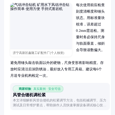
每次使用前应检查
刻度清晰度和锤头
状态。用标准量块
校准，误差超过
0.2mm需送检。测
量时务必保持尺身
与轨面垂直，倾斜
会导致读数偏大。

济宁高新区鑫隆工矿配件厂(个人独资)
避免用锤头敲击轨面以外的硬物，尺身变形将影响精度。存
放时应清洁后涂防锈油，最好放入专用工具箱。建议每6个
月送专业机构检定一次。
商家经验
真实案例 · 安全可信
风管合缝机调松紧
本文详细解析风管合缝机的松紧调节方法，包括机械调节、压力
测试及日常维护要点，帮助操作人员快速掌握设备调试核心技
能。