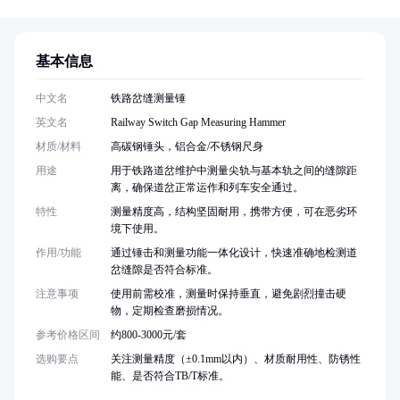
基本信息
中文名
铁路岔缝测量锤
英文名
Railway Switch Gap Measuring Hammer
材质/材料
高碳钢锤头，铝合金/不锈钢尺身
用途
用于铁路道岔维护中测量尖轨与基本轨之间的缝隙距
离，确保道岔正常运作和列车安全通过。
特性
测量精度高，结构坚固耐用，携带方便，可在恶劣环
境下使用。
作用/功能
通过锤击和测量功能一体化设计，快速准确地检测道
岔缝隙是否符合标准。
注意事项
使用前需校准，测量时保持垂直，避免剧烈撞击硬
物，定期检查磨损情况。
参考价格区间
约800-3000元/套
选购要点
关注测量精度（±0.1mm以内）、材质耐用性、防锈性
能、是否符合TB/T标准。