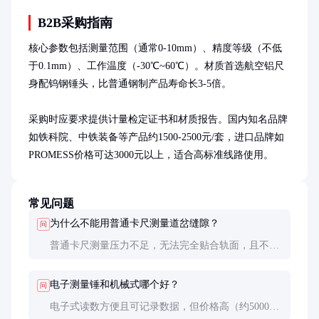
B2B采购指南
核心参数包括测量范围（通常0-10mm）、精度等级（不低
于0.1mm）、工作温度（-30℃~60℃）。材质首选航空铝尺
身配钨钢锤头，比普通钢制产品寿命长3-5倍。

采购时应要求提供计量检定证书和材质报告。国内知名品牌
如铁科院、中铁装备等产品约1500-2500元/套，进口品牌如
PROMESS价格可达3000元以上，适合高标准线路使用。
常见问题
为什么不能用普通卡尺测量道岔缝隙？
问
普通卡尺测量压力不足，无法完全贴合轨面，且不耐
锤击。专用测量锤通过敲击确保测量面紧密接触，结
果更准确可靠。
电子测量锤和机械式哪个好？
问
电子式读数方便且可记录数据，但价格高（约5000元