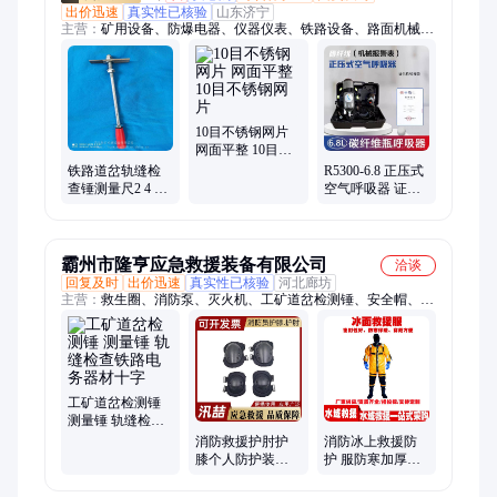
出价迅速
真实性已核验
山东济宁
主营：
矿用设备、防爆电器、仪器仪表、铁路设备、路面机械、
工程机械
10目不锈钢网片
网面平整 10目不
锈钢网片
铁路道岔轨缝检
R5300-6.8 正压式
查锤测量尺2 4 6
空气呼吸器 证件
10mm工电务信号
齐全 维护简单 品
组合样板工具
质可靠
霸州市隆亨应急救援装备有限公司
洽谈
回复及时
出价迅速
真实性已核验
河北廊坊
主营：
救生圈、消防泵、灭火机、工矿道岔检测锤、安全帽、棉
帐篷、防寒服、收纳包、折叠桌凳、防洪子堤、折叠桌椅、遥控
扳手、智能平台、破拆工具、电缆接头、抽绳式沙袋、检修翼型
卡、救灾铝合金、灭火单级泵、移动堵漏机、防汛挡水板、救灾
竹板床、漏电检测仪、铝合金桌凳、导线更换器、夜间照明灯
工矿道岔检测锤
测量锤 轨缝检查
铁路电务器材十
消防救援护肘护
消防冰上救援防
字
膝个人防护装备
护 服防寒加厚连
登山攀岩训练防
体防寒衣套装冬
摔护具
季冰面救生防护