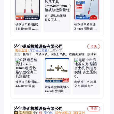
道岔密贴检测锤
铁路工具
2mm4mm6mm10mm
铁路道岔检测锤2-
铁路道岔检测锤
钢轨轨缝测量锤
4-6-10mm道 岔铁
2-4mm 测量锤 多
路轨缝检测工具
规格复合密贴检
测量锤
查锤
济宁锐威机械设备有限公司
洽谈
出价迅速
真实性已核验
山东济宁
主营：
圆钢车、气动钢轨、钢板打码机、铁路测量锤、胶带剥皮
机、电动胶带扒、电动套丝机、手持式气动、气动钻孔机、电动
钻孔机、钢轨打眼机、气动打码机、螺栓绞丝机、气动砸号机、
液压弯排机、电动剥皮机、钢轨钻孔机、输送带剥皮机、便携式
打码机、运输胶带剥皮、二合一铜铝排
铁路道岔检测锤2-
电动冲击夯 地基
4-6-10mm道 岔铁
立夯 蹦蹦夯土机
铁路道岔检测锤2-
路轨缝检测工具
汽油夯实机 夯土
4mm道 岔测量锤
测量锤
压实机
轨缝间隙测量锤
检测 锤
济宁华矿机械设备有限公司
洽谈
6年
档
安心购
综合体验L3
回复及时