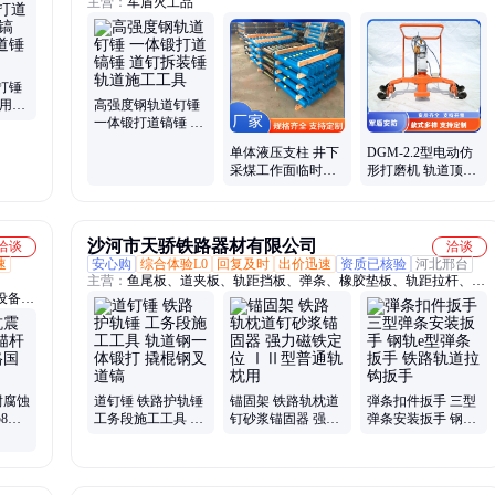
主营：
军盾火工品
打锤
道用平
高强度钢轨道钉锤
证
一体锻打道镐锤 道
钉拆装锤 轨道施工
单体液压支柱 井下
DGM-2.2型电动仿
工具
采煤工作面临时支
形打磨机 轨道顶面
护设备 耐磨防锈单
打磨除锈机 使用方
体支柱
便 安全操作
沙河市天骄铁路器材有限公司
洽谈
洽谈
速
安心购
综合体验L0
回复及时
出价迅速
资质已核验
河北邢台
主营：
鱼尾板、道夹板、轨距挡板、弹条、橡胶垫板、轨距拉杆、压
设备、
轨器、钢轨急救器、无孔夹具、道岔钩锁器、吊轨钳、轨距尺、弹条
移传感
扳手、翻轨器、羊角撬棍、道镐、九齿钢叉、三齿耙镐、防溜鞋、防
、升降
溜紧固器、扳道器、复轨器、拉轨器、锚固架
力测定
压油缸
耐腐蚀
道钉锤 铁路护轨锤
锚固架 铁路轨枕道
弾条扣件扳手 三型
φ8多
工务段施工工具 轨
钉砂浆锚固器 强力
弹条安装扳手 钢轨
钢筋
道钢一体锻打 撬棍
磁铁定位 ⅠⅡ型普
e型弾条扳手 铁路
钢叉道镐
通轨枕用
轨道拉钩扳手