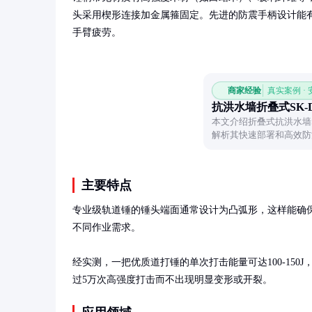
头采用楔形连接加金属箍固定。先进的防震手柄设计能
手臂疲劳。
商家经验
真实案例 ·
抗洪水墙折叠式SK-
本文介绍折叠式抗洪水墙S
解析其快速部署和高效防
备。
主要特点
专业级轨道锤的锤头端面通常设计为凸弧形，这样能确
不同作业需求。

经实测，一把优质道打锤的单次打击能量可达100-15
过5万次高强度打击而不出现明显变形或开裂。