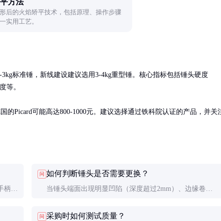
平方法
形后的火焰矫平技术，包括原理、操作步骤
一实用工艺。
3kg标准锤，新线建设建议选用3-4kg重型锤。核心指标包括锤头硬度
度等。

国的Picard可能高达800-1000元。建议选择通过铁科院认证的产品，并关
如何判断锤头是否需要更换？
问
手柄长
当锤头端面出现明显凹陷（深度超过2mm）、边缘卷边
普通榔
或肉眼可见裂纹时，必须立即更换，否则可能在使用中碎
采购时如何测试质量？
问
裂伤人。