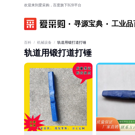
欢迎来到爱采购，百度旗下B2B平台
寻源宝典
工业品
百科
/
机械设备
/
轨道用锻打道打锤
轨道用锻打道打锤