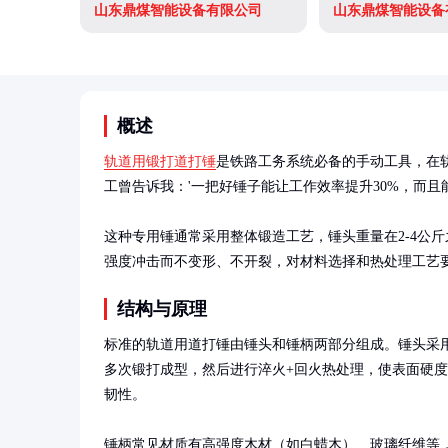
山东鼎煤智能设备有限公司
山东鼎煤智能设备
概述
轨道用锻打道打锤
是铁路工务系统必备的手动工具，在
工曾告诉我：'一把好锤子能让工作效率提升30%，而且能
这种专用锤通常采用整体锻造工艺，锤头重量在2-4公
强度冲击而不变形、不开裂，对材料选择和热处理工艺
结构与原理
标准的轨道用道打锤由锤头和锤柄两部分组成。锤头采用优
多次锻打成型，然后进行淬火+回火热处理，使表面硬度达到
韧性。

锤柄常见材质有高强度木材（如白蜡木）、玻璃纤维等，长