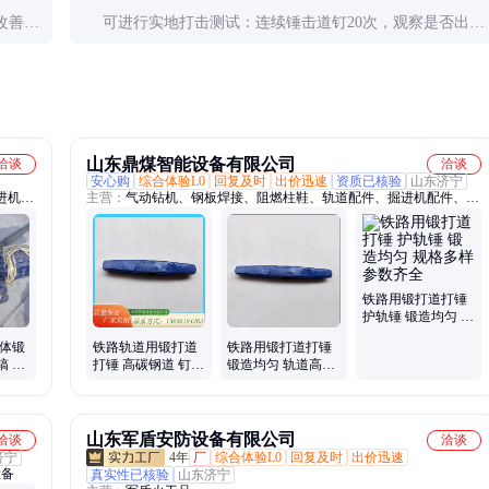
改善握
可进行实地打击测试：连续锤击道钉20次，观察是否出现
明显变形；检查锤头与锤柄连接处是否牢固；感受手柄震
动情况。
山东鼎煤智能设备有限公司
洽谈
洽谈
安心购
综合体验L0
回复及时
出价迅速
资质已核验
山东济宁
进机配
主营：
气动钻机、钢板焊接、阻燃柱鞋、轨道配件、掘进机配件、地
质钻杆、玻璃钢锚杆、打孔注药机、干式煤钻头、皮带剥皮机、铸铁
三角带、不锈钢皮带穿、防爆手拉葫芦、掘进机油缸
铁路用锻打道打锤
护轨锤 锻造均匀 规
格多样 参数齐全
一体锻
铁路轨道用锻打道
铁路用锻打道打锤
镐 铁
打锤 高碳钢道 钉锤
锻造均匀 轨道高碳
头道锤
鼎煤机械
钢道打 锤
山东军盾安防设备有限公司
洽谈
洽谈
济宁
4年
厂
综合体验L0
回复及时
出价迅速
设备
真实性已核验
山东济宁