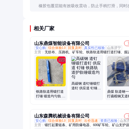
橡胶包覆层能有效吸收震动，防止手柄打滑，同时
持舒适度，特别适合长时间作业。
相关厂家
山东鼎煤智能设备有限公司
安心购
综合体验L0
回复及时
真实性已核验
山东济宁
主营：
无纺布、压路机、矿车轮、铁路轨道用锻打道打锤、掘
件、刮板机配件、铁路配件、链条、锚杆、树脂锚固剂
高碳钢 道钉锤锻打
道钉 供应道 钉锤
铁路轨道用锻打道
鼎煤 轨道钢
铁路轨道护轨锤锻
打锤 锻造均匀轨 道
打撬棍钢叉道
造均匀
钢一体锻打撬棍
路护轨锤 双
山东森腾机械设备有限公司
安心购
综合体验L0
回复及时
出价迅速
资质已核验
山东
主营：
锻打起重链条、矿用防爆电器、600矿车轮、矿山支护