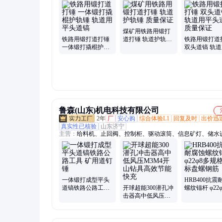
煤矿用铁路用锻打
铁路用锻打道打锤
道打锤 轨道护轨锤
铁路用锻打道
一体锻打撬棍护轨
质量保证
双头道镐 轨
锤 轨道用平头道镐
头道锤 质量保
鲁森(山东)机电科技有限公司
2年
厂
安心购
综合体验L1
回复及时
出价迅
真实性已核验
山东济宁
主营：
给料机、止回阀、控制柜、驱动滚筒、信息矿灯、储水
注式钻机、电动球阀、帆布水桶、角铝压条、输送机配件、位
器、电液控配件、折叠式水箱、液压摇臂钻床、正压式采样器
式逆止阀、万向摇臂钻床、硬质合金钎头、单体液压支柱、压
装置、瓦斯测定装置、甲烷气体检测器、防溢裙板夹持器、液
拆装机
一体锻打成型平头
HRB400抗震
道镐铁路公路工具
开球超能300潜孔冲
螺纹锚杆 φ22
矿用道钉锤
击器高中低风压
规格国标盘螺
M3M4开山钻具高
效节能快充