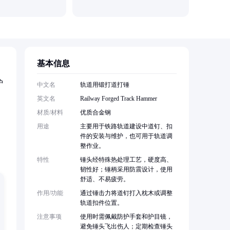
基本信息
护
中文名
轨道用锻打道打锤
英文名
Railway Forged Track Hammer
材质/材料
优质合金钢
用途
主要用于铁路轨道建设中道钉、扣
件的安装与维护，也可用于轨道调
整作业。
特性
锤头经特殊热处理工艺，硬度高、
韧性好；锤柄采用防震设计，使用
舒适、不易疲劳。
作用/功能
通过锤击力将道钉打入枕木或调整
轨道扣件位置。
注意事项
使用时需佩戴防护手套和护目镜，
避免锤头飞出伤人；定期检查锤头