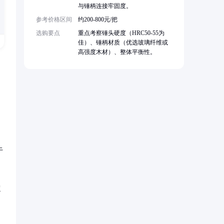
与锤柄连接牢固度。
参考价格区间
约200-800元/把
选购要点
重点考察锤头硬度（HRC50-55为
佳）、锤柄材质（优选玻璃纤维或
高强度木材）、整体平衡性。
于
超