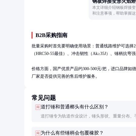
钢板焊接变形火焰矫
本文详细介绍钢板焊接变
和注意事项，帮助掌握这
B2B采购指南
批量采购时首先要明确使用场景：普通线路维护可选择2-
（HRC50-55最佳）、冲击韧性（Ak≥35J）、锤柄抗弯强
价格方面，国产优质产品约300-500元/把，进口品牌如德
厂家是否提供完善的售后维护服务。
常见问题
道打锤和普通榔头有什么区别？
问
道打锤专为轨道作业设计，锤头形状、重量分布、
度都针对道钉作业优化，打击效率和舒适性远优于
为什么有些锤柄会包覆橡胶？
问
头。