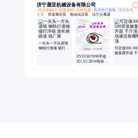
济宁晟亚机械设备有限公司
综合体验L0
回复及时
出价迅速
真实性已核验
河北沧州
主营：
管道测压泵、电动试压泵、法兰分离器
一尖头一方头道镐
钢轨行道锤 锻打洋
可定做300-50
镐 加长铁路道 镐厂
修复撑开器 
ZN35/50/70/90手提
家
电动液压鱼嘴
式1.5/2.2KW电动软
顶
轴插入式混凝土振
动器振动棒