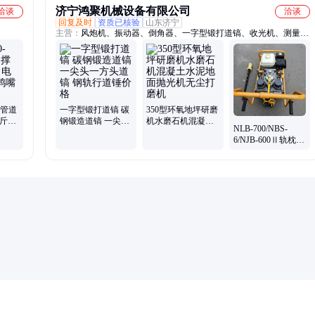
济宁鸿聚机械设备有限公司
洽谈
洽谈
回复及时
资质已核验
山东济宁
主营：
风炮机、振动器、倒角器、一字型锻打道镐、收光机、测量
仪、电动套丝机、机械风速表
0管道
一字型锻打道镐 碳
350型环氧地坪研磨
千斤顶
钢锻造道镐 一尖头
机水磨石机混凝土
NLB-700/NBS-
鸭嘴
一方头道镐 钢轨行
水泥地面抛光机无
6/NJB-600Ⅱ轨枕螺
道锤价格
尘打磨机
栓扳手 手推式双头
内燃双头扳手