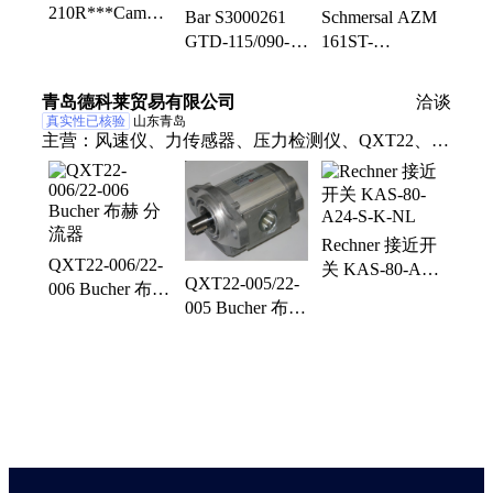
210R***Camozzi
Bar S3000261
Schmersal AZM
10-2956-1003
GTD-115/090-
161ST-
QXT2A025A
V22-
12/12RKN-024-
F***Elettrotec
2507******
青岛德科莱贸易有限公司
洽谈
PMM50AF
真实性已核验
山东青岛
主营：
风速仪、力传感器、压力检测仪、QXT22、信
号放大器、扭矩传感器、静电测试仪、总线诊断仪
Rechner 接近开
QXT22-006/22-
关 KAS-80-A24-
QXT22-005/22-
006 Bucher 布赫
S-K-NL
005 Bucher 布赫
分流器
分流器