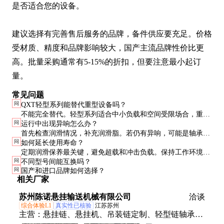
是否适合您的设备。

建议选择有完善售后服务的品牌，备件供应要充足。价格
受材质、精度和品牌影响较大，国产主流品牌性价比更
高。批量采购通常有5-15%的折扣，但要注意最小起订
量。
常见问题
问
QXT轻型系列能替代重型设备吗？
不能完全替代。轻型系列适合中小负载和空间受限场合，重型
问
运行中出现异响怎么办？
设备在大负载、高冲击环境下更可靠。要根据实际工况选择。
首先检查润滑情况，补充润滑脂。若仍有异响，可能是轴承磨
问
如何延长使用寿命？
损或对中不良，需停机检查。建议每2000运行小时进行一次全
定期润滑保养最关键，避免超载和冲击负载。保持工作环境清
面检查。
问
不同型号间能互换吗？
洁，防止粉尘进入传动系统。安装时确保各部件对中良好。
问
国产和进口品牌如何选择？
相关厂家
苏州陈诺悬挂输送机械有限公司
洽谈
综合体验L1
真实性已核验
江苏苏州
主营：
悬挂链、悬挂机、吊装链定制、轻型链轴承钢