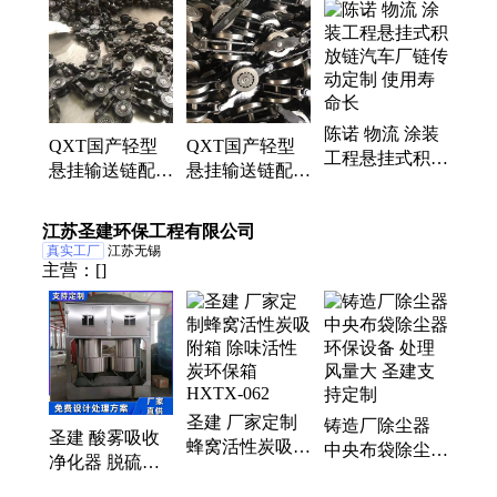
链条、悬挂输送链、悬挂传送链
陈诺 物流 涂装
QXT国产轻型
QXT国产轻型
工程悬挂式积放
悬挂输送链配件
悬挂输送链配件
链汽车厂链传动
轴承钢链条 全
轴承钢链条单导
定制 使用寿命
国可邮
轮双导轮
江苏圣建环保工程有限公司
长
真实工厂
江苏无锡
主营：
[]
圣建 厂家定制
铸造厂除尘器
圣建 酸雾吸收
蜂窝活性炭吸附
中央布袋除尘器
净化器 脱硫洗
箱 除味活性 炭
环保设备 处理
涤塔 无渗漏隐
环保箱 HXTX-