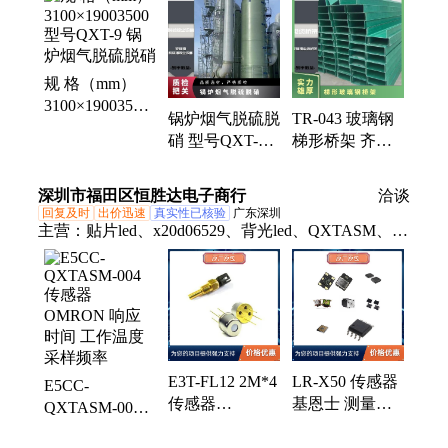
规 格（mm）
3100×19003500
锅炉烟气脱硫脱
TR-043 玻璃钢
型号QXT-9 锅
硝 型号QXT-9
梯形桥架 齐全
炉烟气脱硫脱硝
规 格（mm）
拉挤 物流配送
3100×19003500
可开 厚度
深圳市福田区恒胜达电子商行
洽谈
3.4.5mm 保护电
回复及时
出价迅速
真实性已核验
广东深圳
缆
主营：
贴片led、x20d06529、背光led、QXTASM、读
写器、清除器、感测头、编码器、控制器、触摸屏、
传感头、适配器、读码器、数据线、消除器、放大
器、蜂鸣器、光纤管、连接器、传感器、受光器、连
接线、摄像机、计数器、电磁阀、记录卡
E3T-FL12 2M*4
LR-X50 传感器
E5CC-
传感器
基恩士 测量精
QXTASM-004
OMRON 测量
度 测量范围 工
传感器
精度 有效量程
作温度