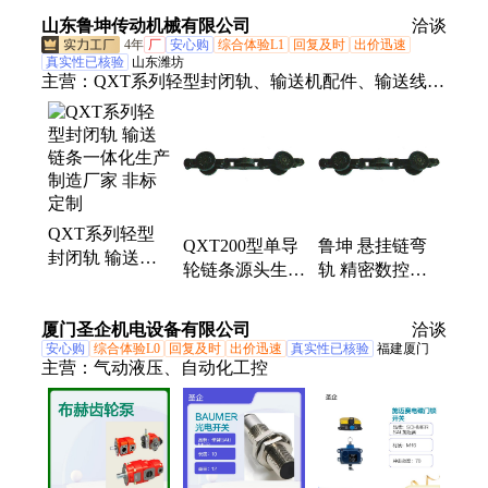
风量大 圣建支
患 QXT-0300
062
山东鲁坤传动机械有限公司
持定制
洽谈
4年
厂
安心购
综合体验L1
回复及时
出价迅速
真实性已核验
山东潍坊
主营：
QXT系列轻型封闭轨、输送机配件、输送线配
件
QXT系列轻型
QXT200型单导
鲁坤 悬挂链弯
封闭轨 输送链
轮链条源头生产
轨 精密数控加
条一体化生产制
厂家专业鲁坤传
工 低阻静音运
造厂家 非标定
动模锻
转 高温烤漆抗
厦门圣企机电设备有限公司
制
洽谈
氧化
安心购
综合体验L0
回复及时
出价迅速
真实性已核验
福建厦门
主营：
气动液压、自动化工控