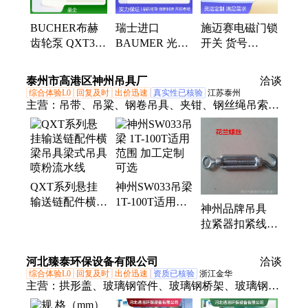
BUCHER布赫
瑞士进口
施迈赛电磁门锁
齿轮泵 QXT32-
BAUMER 光电
开关 货号
012 QXT32-016
开关 FHDK
101217084 型号
QXT42-025
10N5110/S3 微
AZM 161ST-
泰州市高港区神州吊具厂
洽谈
QXT42-032 液
型漫反射传感器
12/11RKEU-024
综合体验L0
回复及时
出价迅速
真实性已核验
江苏泰州
压件
主营：
吊带、吊粱、钢卷吊具、夹钳、钢丝绳吊索
具、链条索具、吊网、冶金吊夹具、收紧器、防坠器
QXT系列悬挂
神州SW033吊梁
输送链配件横梁
1T-100T适用范
神州品牌吊具
吊具梁式吊具喷
围 加工定制可
拉紧器扣紧线
粉流水线
选
M4 铸钢材质1-
20载荷选择
河北臻泰环保设备有限公司
洽谈
综合体验L0
回复及时
出价迅速
资质已核验
浙江金华
主营：
拱形盖、玻璃钢管件、玻璃钢桥架、玻璃钢格
栅、通风管道定制、玻璃钢管道污水