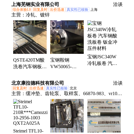
OMRON 响应
上海芜钢实业有限公司
洽谈
采样频率
时间 工作温度
综合体验L0
回复及时
出价迅速
真实性已核验
上海
采样频率
主营：
冷轧、镀锌
宝钢JSC340W
QSTE420TM酸
宝钢鞍钢
冷轧板卷 汽车
洗卷汽车钢板
VW50065-
钢酸洗板卷 钣
qxte420tm热轧
CR210P冷轧卷
金冲压件材料
卷料
现货期货正品卷
北京康拉德科技有限公司
洽谈
材
回复及时
出价迅速
真实性已核验
北京
主营：
缓冲垫、齿轮泵、取样泵、66870-983、vr103l-
02、采样片、混合器、压线钳、分析仪、扭力扳、变
压器、风速计、气动泵、应力纸、减速箱、
99e029600、隔膜泵、中继器、sbb-s0m12、气动阀、
开发板、排污阀、光栅尺、砂刀管、采样盘
Steimel TFL10-