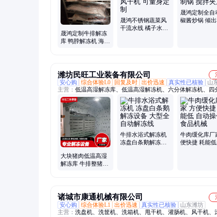
晟鸿定制全自
晟鸿不锈钢蔬菜风
椒酱炒锅 倾
干流水线 橘子水果
锅底料炒制锅
晟鸿定制牛排解冻
清洗沥水风干机 可
夹层锅
库 鸭脖解冻机 海鲜
量身定制
冻盘解冻设备
潍坊民旺工业装备有限公司
安心购
综合体验L0
回复及时
出价迅速
真实性已核验
山
主营：
低温高湿解冻库、低温高湿解冻机、六分体解冻机、四
冻机、解冻缓化设备、冻肉解冻机、冻肉缓化设备、缓化库
牛排水浴式解冻机
牛肉缓化库厂
冻盘白条鹅解冻设
便快捷 耗能低
备 大型全自动解冻
操作 食品机械
大块猪肉低温高湿
线
解冻库 牛排整猪整
羊缓化设备 鲅鱼金
枪鱼化冻机
诸城市康通机械有限公司
安心购
综合体验L1
出价迅速
真实性已核验
山东潍坊
主营：
洗盘机、洗筐机、洗箱机、甩干机、灌肠机、风干机、