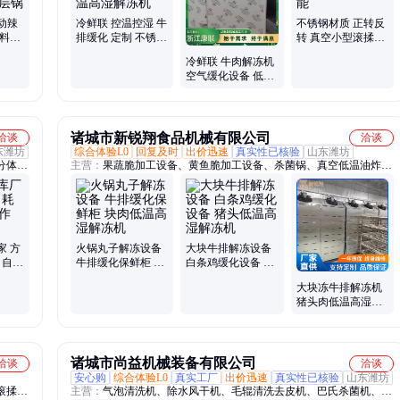
动辣
冷鲜联 控温控湿 牛
不锈钢材质 正转反
出料火
排缓化 定制 不锈钢
转 真空小型滚揉机
 搅拌
低温高湿解冻机
康联智能
冷鲜联 牛肉解冻机
空气缓化设备 低温
高湿解冻 不锈钢冷
库定制
诸城市新锐翔食品机械有限公司
洽谈
洽谈
东潍坊
综合体验L0
回复及时
出价迅速
真实性已核验
山东潍坊
分体解
主营：
果蔬脆加工设备、黄鱼脆加工设备、杀菌锅、真空低温油炸
机、解冻机、低温高湿解冻机、骨泥机、碎骨机、气泡清洗机、漂烫
机、行星炒锅、清洗风干设备、蒸煮线、果蔬清洗设备、肉制品加工
设备
家 方
火锅丸子解冻设备
大块牛排解冻设备
 自动
牛排缓化保鲜柜 块
白条鸡缓化设备 猪
肉低温高湿解冻机
头低温高湿解冻机
大块冻牛排解冻机
猪头肉低温高湿解
冻设备 鸡爪鸭爪解
冻库
诸城市尚益机械装备有限公司
洽谈
洽谈
安心购
综合体验L0
真实工厂
出价迅速
真实性已核验
山东潍坊
滚揉
主营：
气泡清洗机、除水风干机、毛辊清洗去皮机、巴氏杀菌机、蒸