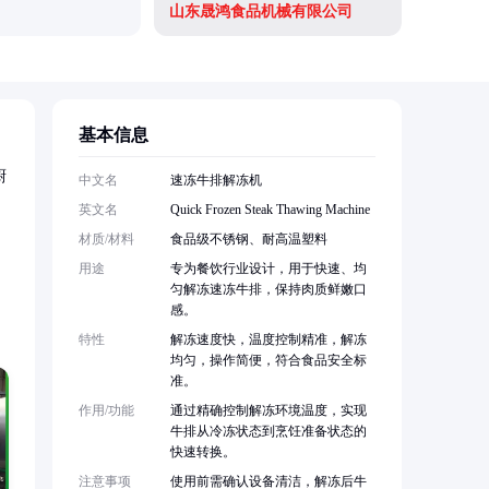
山东晟鸿食品机械有限公司
基本信息
厨
中文名
速冻牛排解冻机
英文名
Quick Frozen Steak Thawing Machine
材质/材料
食品级不锈钢、耐高温塑料
。
用途
专为餐饮行业设计，用于快速、均
匀解冻速冻牛排，保持肉质鲜嫩口
感。
特性
解冻速度快，温度控制精准，解冻
均匀，操作简便，符合食品安全标
准。
作用/功能
通过精确控制解冻环境温度，实现
牛排从冷冻状态到烹饪准备状态的
快速转换。
注意事项
使用前需确认设备清洁，解冻后牛