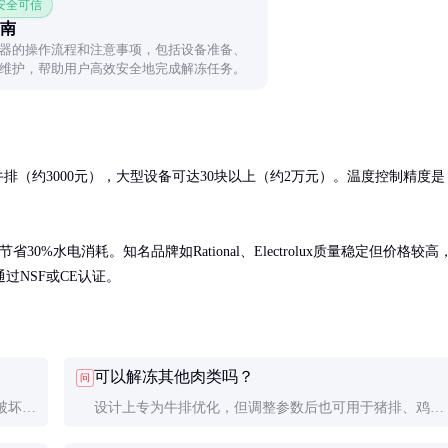
 安全可信
南
器的操作流程和注意事项，包括设备准备、
维护，帮助用户高效安全地完成解冻任务。
排（约3000元），大型设备可达30块以上（约2万元）。温度控制精度是
%水电消耗。知名品牌如Rational、Electrolux质量稳定但价格较高
过NSF或CE认证。
可以解冻其他肉类吗？
问
破坏，
设计上专为牛排优化，但调整参数后也可用于猪排、鸡胸
键。
肉等。海鲜类因厚度差异大，需要特别设置程序。