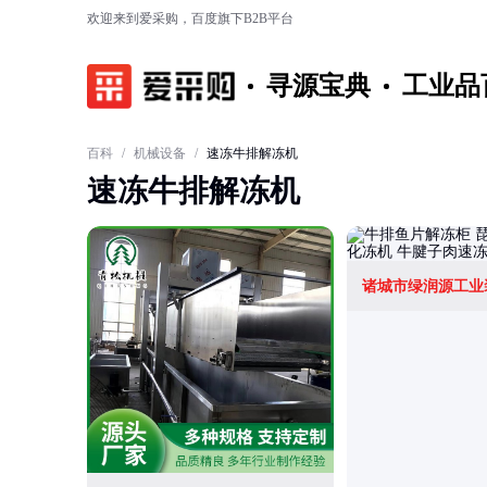
欢迎来到爱采购，百度旗下B2B平台
寻源宝典
工业品
百科
/
机械设备
/
速冻牛排解冻机
速冻牛排解冻机
诸城市绿润源工业