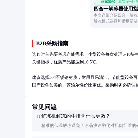
商家经验
真实案例 ·
四合一解冻器使用指
本文详细介绍四合一解冻
解冻模式选择和后期清洁
B2B采购指南
选购时首先要考虑产能需求，小型设备每次处理5-10块牛
关键指标，优质产品能达到±0.5℃。

建议选择304不锈钢材质，耐用且易清洁。节能型设备可节省30
国产设备如美的、苏泊尔性价比更优。采购时务必确认通
常见问题
解冻机解冻的牛排为什么更嫩？
问
精准的低温解冻避免了冰晶快速融化对肌肉纤维的
细胞汁液流失减少约50%，这是肉质保持嫩度的关