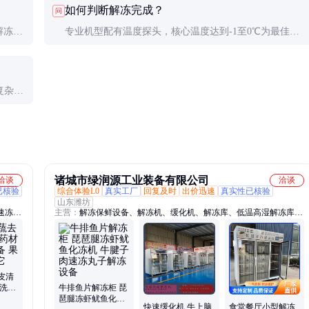
如何判断解冻完成？
问
解冻过
专业机型配有温度探头，核心温度达到-1至0℃为最佳。
简易判断法：手指轻压无硬芯，但仍有凉感。
复杂；
诸城市绿润源工业装备有限公司
洽谈
洽谈
已核验
综合体验L0
真实工厂
回复及时
出价迅速
真实性已核验
山东潍坊
速冻食
主营：
解冻保鲜设备、解冻机、缓化机、解冻库、低温高湿解冻库、
揉机、
解冻柜、大型解冻设备、羊酮体解冻机、牛羊肉缓化设备、化冻设备
刷清洗
、预制
加工生
干线、
皮清
清洗加
牛排鱼片解冻柜 琵
清洗就
琶腿冻虾鱿鱼化冻
快速缓化机 牛上脑
食堂餐厅小型解冻