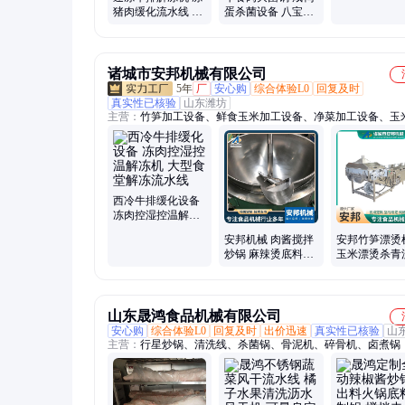
用它
猪肉缓化流水线 鸭
蛋杀菌设备 八宝粥
翅鸭脖解冻设备
高温杀菌锅
诸城市安邦机械有限公司
5年
厂
安心购
综合体验L0
回复及时
真实性已核验
山东潍坊
主营：
竹笋加工设备、鲜食玉米加工设备、净菜加工设备、玉
机、山野菜漂烫机、山野菜清洗机、真空包装机、巴氏杀菌机
机、漂烫机、油炸机、蒸煮机、风干机、烘干机、杀青机、酱
工设备、酸菜加工设备、酱牛肉加工设备、灭菌锅、泡菜加工
梅干菜加工设备
西冷牛排缓化设备
冻肉控湿控温解冻
机 大型食堂解冻流
安邦机械 肉酱搅拌
安邦竹笋漂烫
水线
炒锅 麻辣烫底料炒
玉米漂烫杀青
制锅 豆瓣酱行星炒
线 萝卜干加
锅
山东晟鸿食品机械有限公司
安心购
综合体验L0
回复及时
出价迅速
真实性已核验
山
主营：
行星炒锅、清洗线、杀菌锅、骨泥机、碎骨机、卤煮锅