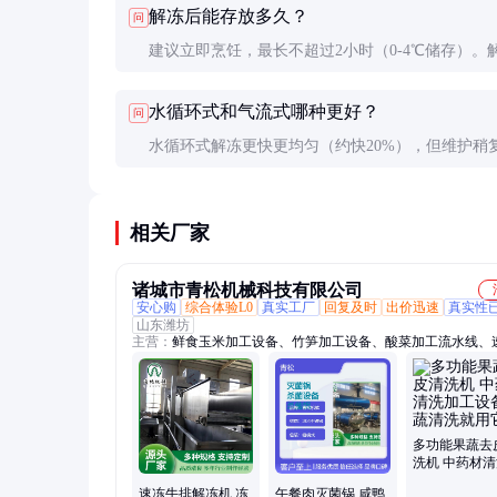
解冻后能存放多久？
问
建议立即烹饪，最长不超过2小时（0-4℃储存）。
程中表面温度升高，微生物繁殖速度加快。
水循环式和气流式哪种更好？
问
水循环式解冻更快更均匀（约快20%），但维护稍
气流式更省空间，适合小批量频繁使用场景。
相关厂家
诸城市青松机械科技有限公司
安心购
综合体验L0
真实工厂
回复及时
出价迅速
真实性
山东潍坊
主营：
鲜食玉米加工设备、竹笋加工设备、酸菜加工流水线、
品速冻流水线、解冻设备、蒸煮漂烫机、真空包装机、真空滚
巴氏杀菌机、气泡清洗机、滚筒清洗机、高压滚杠清洗机、毛
机、中药材加工生产线、酱腌菜加工设备、小龙虾加工生产线
菜加工生产线、酱菜加工设备、中央厨房净菜加工线、肉制品
产线、烟熏设备、高温高压杀菌锅、夹层锅、真空包装清洗风
多功能果蔬去
巴氏杀菌流水线
洗机 中药材
工设备 果蔬
速冻牛排解冻机 冻
午餐肉灭菌锅 咸鸭