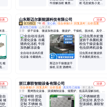
机 牛腱子肉速冻丸
牛排解冻柜 禽类低
柜 毛肚鱿鱼小龙虾
子解冻设备
温高湿解冻机
牛排解冻设备 预制
菜翅中化冻机
山东斯迈尔新能源科技有限公司
洽谈
洽谈
7年
档
安心购
综合体验L0
回复及时
出价迅速
真实性已核验
山东济南
米清洗
主营：
烘干设备、微波加热设备、微波炉、干燥机、脱水机、真空微
、清洗
波干燥机、微波杀菌机、粉末灭菌机、大型工业烘干机、杂粮熟化烘
腌菜加
焙机、微波盒饭加热设备、微波干燥设备、茶叶杀青设备、微波灭菌
设备、
设备、灭活设备、烘干房、热泵烘房、熟化设备、工业微波设备、微
波烘干、大虾烘烤设备、杀菌设备、微波灭虫卵设备
全自动冷冻鸡爪缓
活虫黑水虻微波烘
化设备 冷藏猪肉化
干杀菌机黄粉虫干
冻机 牛排加热解冻
燥设备面包虫烘烤
机 糯
斯迈尔干燥微波干
设备
机设备
流水
燥机 豆渣 酒糟饲料
工设备
添加剂 304不锈钢
烘干机
浙江康联智能设备有限公司
洽谈
洽谈
东潍坊
综合体验L0
回复及时
出价迅速
真实性已核验
浙江嘉兴
主营：
熏烤熟化设备、滚揉腌制设备、烟熏炉、低温高湿解冻机、螺
旋冷却速冻设备、隧道冷却速冻设备、滚揉机、真空滚揉机、风箱式
解冻库、风管式解冻库、带风机蒸箱、干燥蒸煮炉、直喷型蒸箱、螺
旋设备、隧道设备