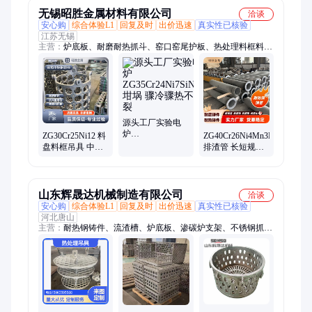
无锡昭胜金属材料有限公司
洽谈
安心购
综合体验L1
回复及时
出价迅速
真实性已核验
江苏无锡
主营：
炉底板、耐磨耐热抓斗、窑口窑尾护板、热处理料框料盘
料架、吊具挂具、铸管、加热炉滑块、垫铁垫块料枕、坩埚渣罐
还原罐、衬板、炉辊辊头辊套
源头工厂实验电
炉
ZG30Cr25Ni12 料
ZG40Cr26Ni4Mn3NRe
ZG35Cr24Ni7SiNRe
盘料框吊具 中高
排渣管 长短规格
坩埚 骤冷骤热不
温耐热抗氧化 渗
齐全 中小型冶炼
开裂
碳淬火专用非标
炉出渣管路
定制
山东辉晟达机械制造有限公司
洽谈
安心购
综合体验L1
回复及时
出价迅速
真实性已核验
河北唐山
主营：
耐热钢铸件、流渣槽、炉底板、渗碳炉支架、不锈钢抓
斗、室式电阻炉炉底板、窑口护铁、加热炉梁滑块、干湿熄焦车
罐、步进炉水梁、焦罐衬板、篦冷机篦板、钢厂垫铁、离心铸造
管、顺灰管、高洛合金、合金钢板、锅炉配件、井式炉吊架