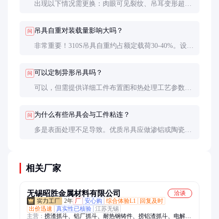
出现以下情况需更换：肉眼可见裂纹、吊耳变形超过
5mm、平面度偏差超过3mm/米、与炉膛间隙小于
10mm（可能刮炉）。
吊具自重对装载量影响大吗？
问
非常重要！310S吊具自重约占额定载荷30-40%。设计
时应确保工件重量+吊具重量不超过设备承重限额，
否则可能损坏炉内导轨。
可以定制异形吊具吗？
问
可以，但需提供详细工件布置图和热处理工艺参数。
异形吊具价格通常是标准款的1.5-2倍，且交货周期延
长2-3周。
为什么有些吊具会与工件粘连？
问
多是表面处理不足导致。优质吊具应做渗铝或陶瓷涂
层处理，减少高温下金属扩散。粘连严重时可尝试喷
涂防粘结剂，但需确认不影响工件质量。
相关厂家
无锡昭胜金属材料有限公司
洽谈
2年
厂
安心购
综合体验L1
回复及时
出价迅速
真实性已核验
江苏无锡
主营：
捞渣抓斗、铝厂抓斗、耐热钢铸件、捞铝渣抓斗、电解铝