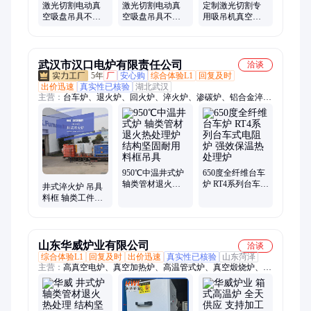
激光切割电动真
激光切割电动真
定制激光切割专
空吸盘吊具不锈
空吸盘吊具不锈
用吸吊机真空工
钢板吸吊机气动
钢板吸吊机气动
业吸盘板材上料
板材上料机起重
板材上料机起重
机真空吊具助力
搬运
搬运
机械
武汉市汉口电炉有限责任公司
洽谈
5年
厂
安心购
综合体验L1
回复及时
出价迅速
真实性已核验
湖北武汉
主营：
台车炉、退火炉、回火炉、淬火炉、渗碳炉、铝合金淬火
炉、氮化炉、真空炉、箱式炉、井式炉、焙烧炉、烧结炉、熔铝
炉、硝盐炉、工业炉、工业电炉、热处理炉、热处理设备、叉车
炉、珍珠岩膨胀炉、井式退火炉、真空退火炉、井式回火炉、铝
合金时效炉
950℃中温井式炉
650度全纤维台车
轴类管材退火热
炉 RT4系列台车式
井式淬火炉 吊具
处理炉 结构坚固
电阻炉 强效保温
料框 轴类工件淬
耐用 料框吊具
热处理炉
火热处理 占地面
积小的工业炉
山东华威炉业有限公司
洽谈
综合体验L1
回复及时
出价迅速
真实性已核验
山东菏泽
主营：
高真空电炉、真空加热炉、高温管式炉、真空煅烧炉、真
空气氛炉、无氧真空电炉、真空炉、升降炉、台车炉、箱式炉、
马弗炉、管式炉、退火炉、熔块炉、烧结炉、电阻炉、热处理
炉、回转窑炉、井式炉、立式炉