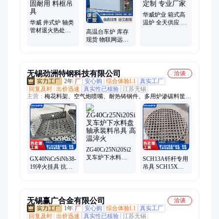
华威炉业 箱式高
华威 井式炉 轴类
温炉 全天供应 支
管材退火热处理
持加工定制 专业
高温台车炉 库存
结构坚固耐用 料
厂家
现货 物联网远程
框吊具
监控 符合国家排
放标准
无锡劲洲特钢科技有限公司
洽谈
2年
厂
安心购
综合体验L1
真实工厂
回复及时
出价迅速
真实性已核验
江苏无锡
主营：
梅花料架、空气炮喷嘴、耐热铸钢件、多用炉渗碳料筐、
淬火料筐、台车炉炉底板、离心铸管、给煤机落煤管、炉门框铸
件、滑轨料盘、焦罐车衬板、锰钢轴套、垃圾燃烧炉排、窑尾护
铁、窑头护板、燃气炉轨道、热电偶护管、3Cr24Ni7Si2N、
SUS310S、HK-40、ZG40Cr25Ni20、2.4879、G-NiCr28W、退火
炉垫板
ZG40Cr25Ni20Si2
叉车炉下水料盘
GX40NiCrSiNb38-
SCH13A钎杆专用
轴承装料吊具 高
19淬火挂具 抗高
吊具 SCH15X热
温淬火
温120KW渗碳炉
处理叉车料盘 淬
料筐吊具 回火炉
火工装铸钢件
用
无锡赢广合金有限公司
洽谈
1年
厂
安心购
综合体验L1
真实工厂
回复及时
出价迅速
真实性已核验
江苏无锡