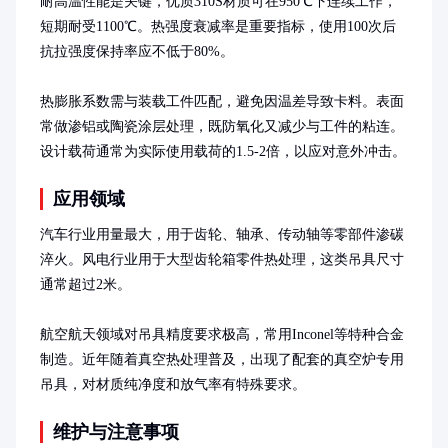
耐高温性能是关键，优质310S材质可在950℃下连续工作，
短期耐受1100℃。热强度衰减率是重要指标，使用100次后
抗拉强度保持率应不低于80%。

热膨胀系数需与装载工件匹配，避免因温差导致卡料。表面
常做渗铝或陶瓷涂层处理，既防氧化又减少与工件的粘连。
设计载荷通常为实际使用载荷的1.5-2倍，以应对意外冲击。
应用领域
汽车行业用量最大，用于齿轮、轴承、传动轴等零部件渗碳
淬火。风电行业用于大型齿轮箱零件热处理，这类吊具尺寸
通常超过2米。

航空航天领域对吊具精度要求极高，常用Inconel等特种合金
制造。近年随着真空热处理普及，出现了配套的真空炉专用
吊具，对材质纯净度和放气率有特殊要求。
维护与注意事项