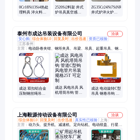
0Cr18Ni13Si4热处
2520Si2料架 井式
ZG35Cr24Ni7SiNRe
理料具 淬火料盘
炉吊具真空感应
井式炉淬火炉吊
炉用吊具 锅炉配
熔炼 ASTM B标
具料筐 多用炉组
件抗氧化 真空熔
准 耐1100℃持久
合热处理工装
炼
强度
泰州市成达吊装设备有限公司
洽谈
安心购
综合体验L0
回复及时
出价迅速
资质已核验
江苏泰州
主营：
电动卧卷夹钳、钢坯夹具、吊梁、吊具、起重吊具、钢卷
吊具、卷板吊具、C型吊具、集装箱吊具、钢锭吊具、圆钢吊
具、风电吊具、钢包吊具、横梁吊具、立卷吊具、卧卷吊具、线
材吊具、水泥管吊具、轧辊吊具、叉车吊具、平衡梁、平衡吊
梁、吊装带、钢丝绳索具、链条索具
成达 风电吊具 风
成达 双扣铝合金
成达 电动旋转C型
机塔筒吊钩 管道C
压制钢丝绳吊具
吊具 钢卷吊钩 用
型钩 风电管片吊
吊索具 压制范围
于卷板吊运 规格
装 规格25T 可定
φ6mm-φ190mm
32吨支持定制
制
上海毅源传动设备有限公司
洽谈
综合体验L0
回复及时
出价迅速
真实性已核验
上海
主营：
动力头、提升机、减速机、定向钻机、电动绞盘、行星齿
轮、钻井平台、泵车回转、提升绞车、汽车绞盘、总成轴承、液
压绞盘、总成太阳轮、钻通非开挖、绞盘尼龙绳、越野车绞盘、