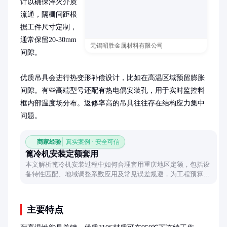
计以确保淬火介质
流通，隔栅间距根
据工件尺寸定制，
通常保留20-30mm
无锡昭胜金属材料有限公司
间隙。

优质吊具会进行热变形补偿设计，比如在高温区域预留膨胀
间隙。有些高端型号还配有热电偶安装孔，用于实时监控料
框内部温度场分布。返修率高的吊具往往存在结构应力集中
问题。
商家经验
真实案例 · 安全可信
篦冷机安装定额套用
本文解析篦冷机安装过程中如何合理套用重庆地区定额，包括设
备特性匹配、地域调整系数应用及常见误差规避，为工程预算提
供实用参考。
主要特点