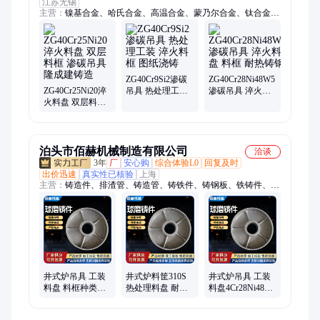
江苏无锡
主营：
镍基合金、哈氏合金、高温合金、蒙乃尔合金、钛合金、
铜镍合金、双相钢、沉淀硬化钢、耐热钢铸件、圆钢、钢板、无
缝管、纯镍板、不锈钢
ZG40Cr9Si2渗碳
ZG40Cr28Ni48W5
ZG40Cr25Ni20淬
吊具 热处理工装
渗碳吊具 淬火料
火料盘 双层料框
淬火料框 图纸浇
盘 料框 耐热铸钢
渗碳吊具 隆成建
铸
铸造
泊头市佰赫机械制造有限公司
洽谈
3年
厂
安心购
综合体验L0
回复及时
出价迅速
真实性已核验
上海
主营：
铸造件、排渣管、铸造管、铸铁件、铸钢板、铁铸件、输
送辊、耐热舟、铸钢件、下底板、钢铸件、灰铁件、炉台板、还
原罐、耐热钢、导向板、耐磨管、下料管、耐磨钢、泡沫模、挡
砖圈、斜口管、炉底板、压铸件、灰铸铁
井式炉吊具 工装
井式炉料筐310S
井式炉吊具 工装
料盘 料框种类多
热处理料盘 耐热
料盘4Cr28Ni48W5
佰赫金属 精密铸
钢铸件吊具 蜂窝
料框种类多 佰赫
造
盘
金属 精密铸造