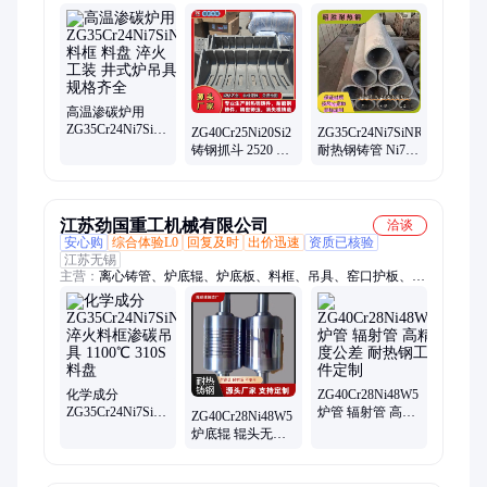
厂抓渣斗、新型不粘渣抓斗
高温渗碳炉用
ZG35Cr24Ni7SiN
ZG40Cr25Ni20Si2
ZG35Cr24Ni7SiNRE
料框 料盘 淬火工
铸钢抓斗 2520 铝
耐热钢铸管 Ni7N
装 井式炉吊具 规
厂捞渣斗体耐高
炉管 ZG304不锈
格齐全
温抗铝液冲刷腐
钢落煤管 辐射管
蚀
江苏劲国重工机械有限公司
洽谈
安心购
综合体验L0
回复及时
出价迅速
资质已核验
江苏无锡
主营：
离心铸管、炉底辊、炉底板、料框、吊具、窑口护板、风
帽、耐热垫铁、圆棒、料架、料盘、高温滑块、镍基合金、管
材、钢板
化学成分
ZG40Cr28Ni48W5
ZG35Cr24Ni7SiN
炉管 辐射管 高精
ZG40Cr28Ni48W5
淬火料框渗碳吊
度公差 耐热钢工
炉底辊 辊头无气
具 1100℃ 310S料
件定制
孔夹渣 尺寸精度
盘
高 固溶退火交货