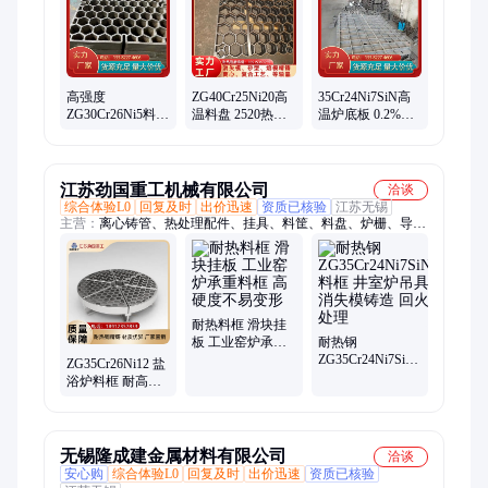
高强度
ZG40Cr25Ni20高
35Cr24Ni7SiN高
ZG30Cr26Ni5料框
温料盘 2520热处
温炉底板 0.2%氮
抗渗碳耐磨损 退
理炉蜂窝板 熔模
含量 熔铝炉耐腐
火炉淬火炉用支
精铸一体成型
蚀承重板 抗热震
撑架吊具
性强
江苏劲国重工机械有限公司
洽谈
综合体验L0
回复及时
出价迅速
资质已核验
江苏无锡
主营：
离心铸管、热处理配件、挂具、料筐、料盘、炉栅、导向
板、炉底辊、窑口护板
耐热料框 滑块挂
板 工业窑炉承重
耐热钢
料框 高硬度不易
ZG35Cr24Ni7SiN
ZG35Cr26Ni12 盐
变形
料框 井室炉吊具
浴炉料框 耐高温
消失模铸造 回火
1200℃ 渗碳淬火
处理
吊具抗腐蚀铸件
无锡隆成建金属材料有限公司
洽谈
安心购
综合体验L0
回复及时
出价迅速
资质已核验