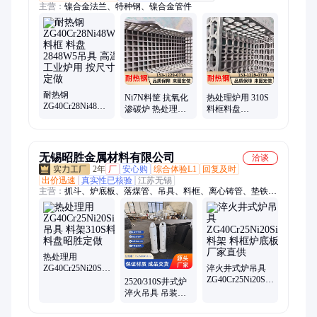
主营：
镍合金法兰、特种钢、镍合金管件
耐热钢
Ni7N料筐 抗氧化
热处理炉用 310S
ZG40Cr28Ni48W5
渗碳炉 热处理吊
料框料盘
料框 料盘 2848W5
筐 可配套
ZG40Cr25Ni20Si2N
吊具 高温工业炉
ZG35Cr24Ni7N吊
吊具 料架 来图定
用 按尺寸定做
臂吊具
做
无锡昭胜金属材料有限公司
洽谈
2年
厂
安心购
综合体验L1
回复及时
出价迅速
真实性已核验
江苏无锡
主营：
抓斗、炉底板、落煤管、吊具、料框、离心铸管、垫铁炉
枕、料盘、坩埚、滑块、高铬铸板、炉辊、溜渣槽、钢板、无缝
管、圆棒
热处理用
ZG40Cr25Ni20Si2N
淬火井式炉吊具
吊具 料架310S料
ZG40Cr25Ni20Si2
2520/310S井式炉
框料盘昭胜定做
料架 料框炉底板
淬火吊具 吊装料
厂家直供
架
ZG40Cr25Ni20Si2