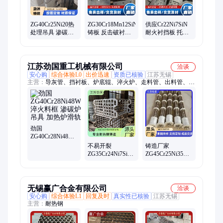
ZG40Cr25Ni20热
ZG30Cr18Mn12SiN
供应Cr22Ni7SiN
处理吊具 渗碳淬
铸板 反击破衬板
耐火衬挡板 托板
火料框 挂具直径
铸造钢板冶金设
挂板 砂型铸造 粗
300-900mm来图定
备用耐热钢铸件
加调质
制
江苏劲国重工机械有限公司
洽谈
安心购
综合体验L0
出价迅速
资质已核验
江苏无锡
主营：
导灰管、挡衬板、炉底辊、淬火炉、走料管、出料管、铬
锰氮、热处理、铸造管、输煤管、挡渣板、渣料管、燃烧器、刮
料板、翻板阀、阴极板、无缝管、渣溜槽、排渣管、出料辊、纯
镍管、氮铸板、罐衬板、置料架、多用炉
劲国
ZG40Cr28Ni48W5
淬火料框 渗碳炉
不易开裂
铸造厂家
吊具 加热炉滑轨
ZG35Cr24Ni7SiN
ZG45Cr25Ni35Nb
七层料框 Ni7N料
电热辐射管 沉没
盘 真空浇筑
辊 坩埚
无锡赢广合金有限公司
洽谈
安心购
综合体验L1
回复及时
真实性已核验
江苏无锡
主营：
耐热钢