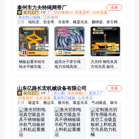
泰州市力夫特绳网带厂
洽谈
6年
厂
综合体验L0
回复及时
出价迅速
真实性已核验
江苏泰州
主营：
锦纶安、安全带、吊装带、横梁吊具、捆绑器、牵引网
套、防火吊带、汽车吊带、圆筒吊带、起重吊网、高温吊绳、钢
卷吊带、起重吊绳、尼龙吊绳、电缆网套、帆布吊网、圆套吊
带、起重吊带、吊带吊网、尼龙软梯、尼龙吊网、圆形吊带、扁
平吊网、柔性吊带、酸洗吊绳
钢板起重吊钳吊
超高分子牵引绳
力夫特 钢坯夹具
钩水平横吊索具
电力吊绳高强涤
方坯吊具 板坯夹
组合吊装链 L型钩
纶耐酸碱腐蚀锦
钳 吊起重工具 3
夹子双腿吊具
纶传递绳杜邦丝
吨-30吨 可定制
山东亿路长宏机械设备有限公司
洽谈
4年
厂
安心购
综合体验L1
真实工厂
回复及时
出价迅速
真实性已核验
山东青岛
主营：
吸盘车、搬运车、吸吊机、吸盘吊具、气动吸盘、吸吊设
备、电动吸盘、玻璃吸盘、搬运吸盘、强力吸盘、真空吸盘、盘
车板材、板材上料机、幕墙玻璃安、搬运机械手、板材吸盘架、
助力机械手、玻璃机械手臂、移动升降玻璃、幕墙安装吸盘、幕
墙安装吸盘车、幕墙吸盘、固定升降平台、剪叉升降平台、折臂