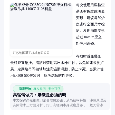
每次使用后应检查
是否有裂纹或明显
变形，建议每50炉
次进行全面尺寸检
测。发现局部变形
超过3mm/m应立
即停用返修。

江苏劲国重工机械有限公司
存放时避免叠压，
最好竖直悬挂。清洁时禁用高压水枪冲射，以免加速裂纹扩
展。定期给吊耳销轴加注高温润滑脂，防止卡死。当累计使
用达300-500炉次时，应考虑预防性更换。
商家经验
真实案例 · 安全可信
高锰钢做刀：渗碳是必须的吗
本文探讨高锰钢做刀是否需要渗碳，从高锰钢特性、渗碳原理及
实际需求三方面分析，指出高锰钢本身硬度足够，一般无需渗
碳，特殊需求可考虑。