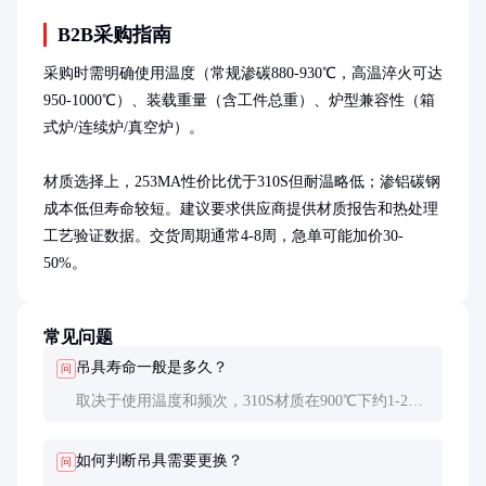
B2B采购指南
采购时需明确使用温度（常规渗碳880-930℃，高温淬火可达
950-1000℃）、装载重量（含工件总重）、炉型兼容性（箱
式炉/连续炉/真空炉）。

材质选择上，253MA性价比优于310S但耐温略低；渗铝碳钢
成本低但寿命较短。建议要求供应商提供材质报告和热处理
工艺验证数据。交货周期通常4-8周，急单可能加价30-
50%。
常见问题
吊具寿命一般是多久？
问
取决于使用温度和频次，310S材质在900℃下约1-2年
（300-500炉次），渗铝碳钢约6-12个月。真空热处理
环境下寿命可延长30%以上。
如何判断吊具需要更换？
问