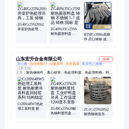
zgmn13cr2、炉门框、铸钢管、zg40cr9si2、双金属管、耐磨衬
板、铸造衬板、高温滑块、耐热铸铁、白口铸铁、
zg4cr25ni20si2、zg30cr25ni35nb、zg35cr24ni7sin、
zg40cr25ni35nb、zg45cr25ni35nb、zg45cr3nimomnre、
zg3cr24ni7sinre、zg40cr25ni20si2、加热炉搁条、
ZG40Cr25Ni20Si2
zg40cr28ni48w5si2
井室炉热处理吊
ZG40Ni35Cr25Nb
具，工装 铸钢
耐热圆形料盘 铸
BTMCr20Mo高铬
钢 不锈钢 5-7 成
件 白口铸铁 成品
品 铸铁 国标 是
不锈钢 国标 ZG 5-
7 是
山东宏升合金有限公司
洽谈
安心购
综合体验L1
回复及时
出价迅速
真实性已核验
江苏无锡
主营：
耐热钢铸件、离心铸管、热处理料筐、热处理料框、料盘
吊具、渗氮炉吊具、滑块、耐磨衬板、炉底板、锅炉风帽、铸
管、高温合金铸件、大型铸件、中心筒、不锈钢精铸件、铸铝坩
埚、非标铸件、耐磨钢轴套、Ni7N、2520Si2、2535、
28Ni48W5、1.4848、热处理料盘、锅炉配件
Cr28Ni48W5热处
理工装料筐 耐热
ZG40Cr25Ni20耐
ZG1Cr25Ni20Si2
耐磨吊具料盘回
热钢料筐托盘 工
耐热钢铸造吊具
转窑系列 结构稳
业炉料盘吊具 工
井式渗碳炉料筐
定
作温度1200度不
热处理工装
变形