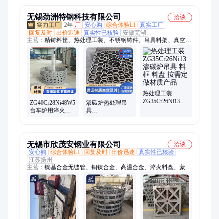
铸件
无锡劲洲特钢科技有限公司
洽谈
2年
厂
安心购
综合体验L1
真实工厂
回复及时
出价迅速
真实性已核验
安徽芜湖
主营：
精铸料筐、热处理工装、不锈钢铸件、吊具料架、真空炉
料盘、退火炉料盘、热处理夹具、耐热钢铸件、热处理料筐、不
锈钢料盘、耐高温料筐、精密铸造料盘、高锰钢铸件、高铬耐磨
件、耐磨衬板、炉底板、精密铸造件、护板、铝厂捞渣抓斗、离
心铸管
热处理工装
ZG35Cr26Ni13渗
ZG40Cr28Ni48W5
渗碳炉热处理吊
碳炉吊具 料框 料
台车炉用淬火托
具
盘 按需定做材质
盘 热处理料框 吊
ZG40Cr25Ni20Si2
产品
具 可按需定做结
淬火料筐 托盘 耐
构
热1200℃不变形
无锡市欣茂安钢业有限公司
洽谈
安心购
综合体验L1
回复及时
出价迅速
真实性已核验
江苏扬州
主营：
镍基合金无缝管、铜镍合金、高温合金、淬火料盘、蒙乃
尔400、因科洛伊800、英科耐尔625、哈氏合金C276、HAL77-2
黄铜管、T2紫铜管、紫铜翅片管、B30铜镍无缝管、螺纹管、
B10铜镍法兰、C70600铜镍管件、换热管、冷凝管、C71500铜镍
法兰、铜镍弯头、船舶用铜镍管、化工用镍基合金管、换热设备
用铜管