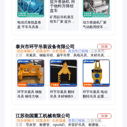
车改装绞盘、液压卷扬机、插秧机绞盘、机械排绳器、拖拉机货
车、水平定向钻、车载小吊机、绞盘平板拖车、输出轴行星架
矿用起吊机液压
绞车厂家 提升卷
电动式卷线盘卷
动力卷扬机厂家
扬机 用于物料升
盘 平车吊具卷筒
气动船用绞车 挖
降绞盘车
耐腐蚀 强度高 毅
泥船用液压绞 车
源传动
气动平稳
泰兴市环宇吊装设备有限公司
洽谈
综合体验L2
回复及时
出价迅速
真实性已核验
江苏泰州
主营：
吊索具、钢板吊钳、扁平吊带、风电吊具、木材吊具、钢
丝绳吊具、编钢丝绳索具、电动钢卷吊钳
环宇吊索具 钢板
环宇吊索具 翻转
环宇吊索具 电动
吊具 钢坯方钢索
吊具 木材钢铁90
翻转吊具 起重夹
具 运行平稳 调整
度倾翻 稳固承重
钳 可倾翻操作方
夹持宽度快速方
搬运吊装 规格可
便省力 支持定制
便
定制
江苏劲国重工机械有限公司
洽谈
综合体验L0
回复及时
出价迅速
资质已核验
江苏无锡
主营：
导灰管、耐磨管、rqtsi4al5、井室炉吊具、耐磨板、