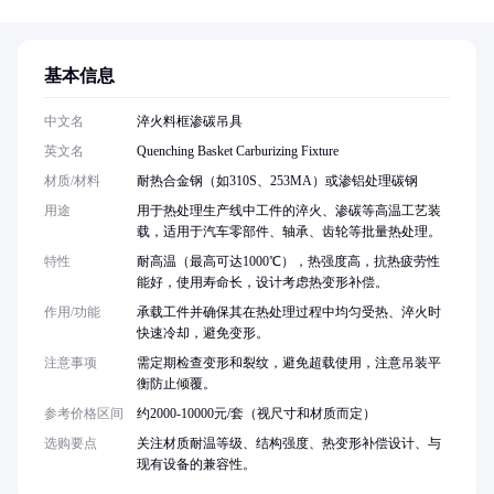
基本信息
中文名
淬火料框渗碳吊具
英文名
Quenching Basket Carburizing Fixture
材质/材料
耐热合金钢（如310S、253MA）或渗铝处理碳钢
用途
用于热处理生产线中工件的淬火、渗碳等高温工艺装
载，适用于汽车零部件、轴承、齿轮等批量热处理。
特性
耐高温（最高可达1000℃），热强度高，抗热疲劳性
能好，使用寿命长，设计考虑热变形补偿。
作用/功能
承载工件并确保其在热处理过程中均匀受热、淬火时
快速冷却，避免变形。
注意事项
需定期检查变形和裂纹，避免超载使用，注意吊装平
衡防止倾覆。
参考价格区间
约2000-10000元/套（视尺寸和材质而定）
选购要点
关注材质耐温等级、结构强度、热变形补偿设计、与
现有设备的兼容性。