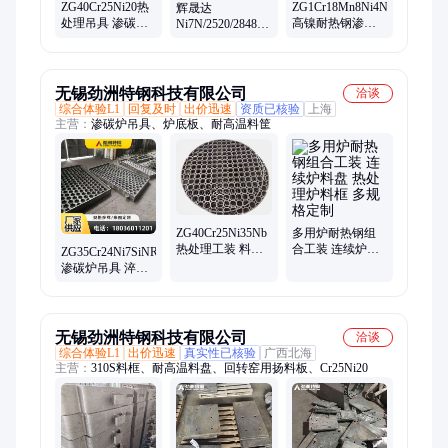
ZG40Cr25Ni20热
ZG1Cr18Mn8Ni4N
辉晟达
处理吊具 渗碳淬
高镍耐热钢渗碳
Ni7N/2520/2848耐
火料框 挂具直径
料框304-310S耐腐
热钢件 吊具 挂具
300-900mm来图定
蚀不锈钢铸件
料框热处理渗碳
制
淬火炉用
无锡劲洲特钢科技有限公司
洽谈
综合体验L1
回复及时
出价迅速
资质已核验
上海
主营：
渗碳炉吊具、炉底板、耐高温料筐
多用炉耐热钢组
ZG40Cr25Ni35Nb
合工装 连续炉料
热处理工装 料筐
ZG35Cr24Ni7SiNRe
盘 热处理炉料框
料盘 料架 按图纸
渗碳炉吊具 淬火
多规格定制
定制生产 工期短
料框 退火料盘 耐
高温托架 强度高
无锡劲洲特钢科技有限公司
洽谈
综合体验L1
出价迅速
真实性已核验
广西北海
主营：
310S料框、耐高温料盘、回转窑用扬料板、Cr25Ni20