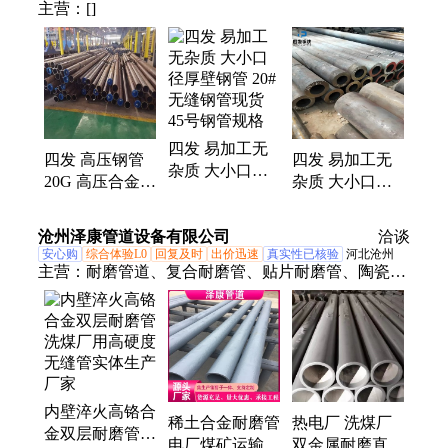
主营：
[]
四发 易加工无
四发 高压钢管
四发 易加工无
杂质 大小口径
20G 高压合金管
杂质 大小口径
厚壁钢管 20#无
12cr1movg 合金
厚壁钢管 20#无
缝钢管现货 45
钢管15crmog承
缝钢管现货 45
沧州泽康管道设备有限公司
号钢管规格
洽谈
压强切割
号钢管规格
安心购
综合体验L0
回复及时
出价迅速
真实性已核验
河北沧州
主营：
耐磨管道、复合耐磨管、贴片耐磨管、陶瓷耐
磨弯头、管道管件定制、复合耐磨弯头、陶瓷复合弯
管、双金属耐磨管、陶瓷耐磨管件
内壁淬火高铬合
稀土合金耐磨管
热电厂 洗煤厂
金双层耐磨管
电厂煤矿运输双
双金属耐磨直管