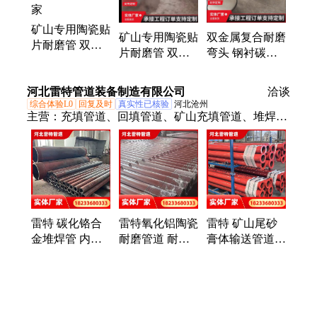
矿山专用陶瓷贴
矿山专用陶瓷贴
双金属复合耐磨
片耐磨管 双金
片耐磨管 双金
弯头 钢衬碳化
属复合钢管自蔓
属复合钢管自蔓
硅 陶瓷环衬里
燃堆焊耐磨厂家
燃堆焊耐磨厂家
橡胶烟道喷涂厂
河北雷特管道装备制造有限公司
洽谈
家
综合体验L0
回复及时
真实性已核验
河北沧州
主营：
充填管道、回填管道、矿山充填管道、堆焊钢
管、井下充填管道、钻孔竖井充填管道、堆焊耐磨
管、堆焊耐磨管道、碳化铬堆焊管道、矿山耐磨管
道、双金属耐磨管道
雷特 碳化铬合
雷特氧化铝陶瓷
雷特 矿山尾砂
金堆焊管 内壁
耐磨管道 耐腐
膏体输送管道
硬化双金属堆焊
蚀堆焊整体输煤
充填工业泵耐磨
耐磨钢管
耐磨陶瓷管道
管道 规格齐全