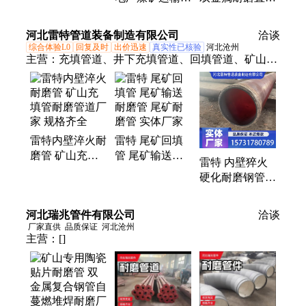
洗煤厂用高硬度
金属钢管 泽康
45°R1000 球形
无缝管实体生产
管道源头实体工
弯头 泽康管道
河北雷特管道装备制造有限公司
厂家
洽谈
厂
综合体验L0
回复及时
出价迅速
真实性已核验
河北沧州
主营：
充填管道、井下充填管道、回填管道、矿山耐
磨管道、堆焊耐磨管、碳化铬堆焊管道、双金属耐磨
管道、砂浆输送管道、耐磨管道管件
雷特内壁淬火耐
雷特 尾矿回填
磨管 矿山充填
管 尾矿输送耐
雷特 内壁猝火
管耐磨管道厂家
磨管 尾矿耐磨
硬化耐磨钢管
规格齐全
管 实体厂家
大口径无缝管切
割空心耐磨管
河北瑞兆管件有限公司
洽谈
厂家直供
品质保证
河北沧州
主营：
[]