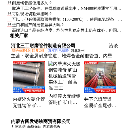
问
耐磨钢管能使用多久？
比应＞90%）；三看冲击韧性（-20℃ Akv≥24J）；最后看厂家
取决于工况条件。在煤粉输送系统中，NM400材质通常可用3-
实际应用案例。
问
可以现场切割焊接吗？
5年；矿浆输送环境约2-3年；极端磨损工况可能1年就需要更
可以，但必须采取预热措施（150-200℃），使用低氢焊条，
换关键部位。
问
进口和国产耐磨管差异大吗？
焊后缓冷。未经热处理的焊接接头区域硬度会下降，成为耐磨
高端进口产品在纯净度、均匀性和稳定性上仍有优势，但国产
薄弱点。
相关厂家
第一梯队产品已能满足大部分工况需求，性价比更高。关键设
备建议用进口，一般场合国产足够。
河北三工耐磨管件制造有限公司
洽谈
综合体验L0
回复及时
真实性已核验
河北沧州
主营：
双金属耐磨管道、堆焊合金耐磨管道、内壁淬
火耐磨管道、内壁淬火硬化耐磨管道、陶瓷复合耐磨
管道、矿山充填管道管件、尾矿回填管道管件、抽沙
排泥疏浚管道
内壁淬火无缝钢
内壁淬火硬化管
井下充填管道
管吨价 矿山机
无缝钢管 矿石
金属矿全尾砂膏
械输送钢管 实
输送管 源头工
体回填钢管 源
体工厂 耐高温
厂 耐高低温
头厂家 耐高压
内蒙古四发钢铁商贸有限公司
三工
三工
厂家直供
品质保证
内蒙古包头