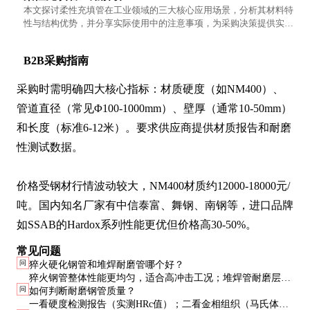
本文探讨柔性充填管在工业领域的三大核心应用场景，分析其材料特
性与结构优势，并分享实际使用中的注意事项，为采购决策提供实用
参考。
B2B采购指南
采购时需明确四大核心指标：材质硬度（如NM400）、
管道直径（常见Φ100-1000mm）、壁厚（通常10-50mm）
和长度（标准6-12米）。要求供应商提供材质报告和耐磨
性测试数据。

价格受钢材行情波动较大，NM400材质约12000-18000元/
吨。国内知名厂家有中信泰富、舞钢、南钢等，进口品牌
如SSAB的Hardox系列性能更优但价格高30-50%。
常见问题
问
猝火硬化钢管和堆焊耐磨管哪个好？
猝火钢管整体性能更均匀，适合高冲击工况；堆焊管耐磨层更
问
如何判断耐磨钢管质量？
厚但结合强度较低，适合纯磨损环境。成本方面堆焊管通常低
一看硬度检测报告（实测HRc值）；二看金相组织（马氏体占
10-20%。