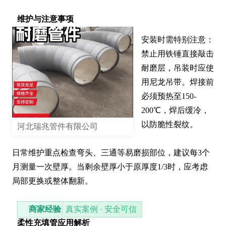
维护与注意事项
安装时需特别注意：
禁止用铁锤直接敲击
耐磨层，吊装时应使
用尼龙吊带。焊接前
必须预热至150-
200℃，焊后缓冷，
以防脆性裂纹。

河北瑞兆管件有限公司
日常维护重点检查弯头、三通等易磨损部位，建议每3个
月测量一次壁厚。当剩余壁厚小于原厚度1/3时，应考虑
局部更换或整体翻新。
商家经验
真实案例 · 安全可信
柔性充填管应用解析