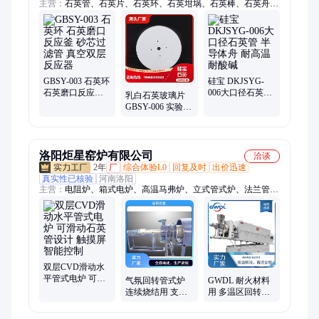
主营：
石英管、石英片、石英环、石英坩埚、石英棒、石英舟、
石英仪器等、耐高温玻璃、烧杯玻璃仪器、实验室化学仪器
GBSY-003 石英环
硅宝 DKJSYG-
石英磨口反应釜
006大口径石英管
乳白石英玻璃片
砂芯过滤管 真空
半导体舟 耐高温
GBSY-006 实验室
双层反应器
耐酸碱
玻璃仪器 耐高温
洛阳炬星窑炉有限公司
洽谈
2年
厂
综合体验L0
回复及时
出价迅速
真实性已核验
河南洛阳
主营：
电阻炉、箱式电炉、高温马弗炉、立式管式炉、法兰管式
炉、高温箱式炉、真空气氛炉、高温升降炉、立式高温电炉、真
空气氛箱式炉、分体式熔块电炉
双层CVD滑动水
平管式电炉 可滑
气氛回转管式炉
GWDL 耐火材料
动石英管设计 触
连续烧结用 支持
用 多温区回转炉
摸屏智能控制
非标定制 适合中
温度均匀性好 适
试放大实验生产
合复杂工艺控制