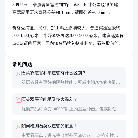
≥99.99%，杂质含量需控制在ppm级。尺寸公差也很关键，
高端应用要求直径公差±0.1mm，壁厚公差±0.05mm。

价格受纯度、尺寸、加工精度影响较大。普通实验室级约
500-1500元/米，半导体级可达3000-5000元/米。建议选择有
ISO认证的厂家，国内知名品牌包括菲利华、石英股份等。
常见问题
石英双层管和单层管有什么区别？
问
双层管具有更好的隔热性能，可减少约70%的热量损
失，特别适合需要精确控温的场合。单层管价格更
低，适合普通高温应用。
石英双层管能承受多大温差？
问
优质产品可承受1000°C以上的温差冲击。但实际使用
中建议控制在600°C/min以内，以避免热应力累积导
致开裂。
如何检测石英双层管的质量？
问
主要看三点：透光率（紫外区≥90%）、热稳定性