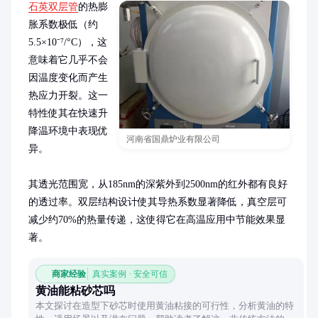
石英双层管
的热膨
胀系数极低（约
5.5×10⁻⁷/°C），这
意味着它几乎不会
因温度变化而产生
热应力开裂。这一
特性使其在快速升
降温环境中表现优
河南省国鼎炉业有限公司
异。

其透光范围宽，从185nm的深紫外到2500nm的红外都有良好
的透过率。双层结构设计使其导热系数显著降低，真空层可
减少约70%的热量传递，这使得它在高温应用中节能效果显
著。
商家经验
真实案例 · 安全可信
黄油能粘砂芯吗
本文探讨在造型下砂芯时使用黄油粘接的可行性，分析黄油的特