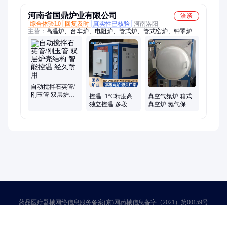
需求
河南省国鼎炉业有限公司
洽谈
综合体验L0
回复及时
真实性已核验
河南洛阳
主营：
高温炉、台车炉、电阻炉、管式炉、管式窑炉、钟罩炉、
马弗炉、温控仪、退火炉、工业炉、箱式炉、升降炉、实验炉、
电阻丝、硅碳棒、熔炼炉、熔块炉、烧结炉、气氛炉、立式电
炉、电子陶瓷、真空电炉、控温系统、烧结电炉、陶瓷纤维
自动搅拌石英管/
刚玉管 双层炉壳
控温±1°C精度高
真空气氛炉 箱式
结构 智能控温 经
独立控温 多段程
真空炉 氮气保护
久耐用
序控温 箱式烧结
烧结炉 国鼎炉业
炉
药品医疗器械网络信息服务备案(京)网药械信息备字（2021）第00159号
京ICP证030173号
京公网安备11000002000001号