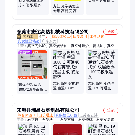
石英玻璃反应器
实验室专用 高精
冷却管 双层多层
度加工 耐有机溶
方缸 光学实验室
套管 反应管连接
剂
专用 高精度 高透
管耐高温定做
光 支持定制 艾尔
法
东莞市志远高热机械科技有限公司
洽谈
4年
厂
综合体验L0
回复及时
出价迅速
真实性已核验
广东东莞
主营：
真空高温炉、真空烧结炉、真空钎焊炉、管式炉、真空气
氛炉、箱式炉、钠电锂电箱式炉、正负极材料气氛炉、高温炉、
升降炉
志远高热 智能控
志远高热 液晶控
志远高热 室温
温 室温1000℃ 可
温±1℃ 可通氩气
1000℃液晶面板
通氩气石英管式
石英管式炉 双层
可通氢气石英管
炉 液晶面板 双层
散热 1100℃极限
式炉 红外加热双
散热
温度
层散热
东海县瑞昌石英制品有限公司
洽谈
综合体验L0
出价迅速
真实性已核验
江苏连云港
主营：
石英球、石英法兰、石英方缸、石英烧杯、石英双层管、
石英玻璃条、石英玻璃棒、异形玻璃管、石英玻璃管、石英玻璃
片、高纯石英管、高纯石英棒、石英厚壁管、石英加热管、石英