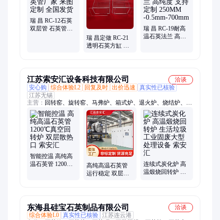
玻璃环、厚壁石英管、石英玻璃方管、透明石英方管、石英玻璃
坩埚、耐高温石英坩埚、玻璃仪器、实验室器皿
瑞 昌 RC-12石英
双层管 石英管厂
瑞 昌 RC-19耐高
家 来图定制 全国
温石英法兰 高纯
瑞 昌定做 RC-21
发货
度 支持定制
透明石英方缸 酸
250MM -0.5mm-
清洗槽 一手货源
700mm
支持定制
江苏索安汇设备科技有限公司
洽谈
安心购
综合体验L2
回复及时
出价迅速
真实性已核验
江苏无锡
主营：
回转窑、旋转窑、马弗炉、箱式炉、退火炉、烧结炉、真
空炉、气氛炉、实验炉、煅烧炉、推板炉、高温炉、排胶炉、隧
道窑、台车炉、网带炉、烧银炉、淬火炉
智能控温 高纯高
温石英管 1200℃
连续式炭化炉 高
高纯高温石英管
真空回转炉 双层
温煅烧回转炉 生
运行稳定 双层散
散热口 索安汇
活垃圾工业固废
热口 实验室真空
大型处理设备 索
回转炉 索安汇
安汇
东海县硅宝石英制品有限公司
洽谈
综合体验L0
真实性已核验
江苏连云港