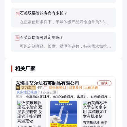
（经1200°C热处理后无变形）、化学纯度（ICP测试
杂质含量）。
石英双层管的寿命有多长？
问
在正常使用条件下，半导体级产品寿命通常为2-3
年，实验室级可达5年以上。高温频繁循环会缩短寿
命。
石英双层管可以定制吗？
问
可以定制直径、长度、壁厚等参数，特殊需求如抗紫
外线老化涂层、抗静电处理等也可实现，但交期和成
本会增加。
相关厂家
东海县艾尔法石英制品有限公司
洽谈
4年
厂
综合体验L1
回复及时
出价迅速
真实性已核验
江苏连云港
主营：
高温高压窗口片、蓝宝石晶圆片、密度计、石英晶圆片、
石英器皿、石英烧瓶、螺旋管、石英坩埚、光催化反应器、比色
皿、砂芯、投料杯、半导体治具、反应釜、激光保护镜片、镀膜
片、激光腔体、锥形瓶、蒸馏瓶、圆底烧瓶、研磨板、压条、
UV镀膜片、烧杯、酶标板
石英酶标板 光学