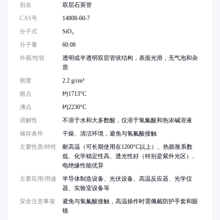
别名
双层石英管
CAS号
14808-60-7
分子式
SiO₂
分子量
60.08
外观/性状
透明或半透明双层管状结构，表面光滑，无气泡和杂
质
密度
2.2 g/cm³
熔点
约1713°C
沸点
约2230°C
溶解性
不溶于水和大多数酸，仅溶于氢氟酸和热浓碱溶液
储存条件
干燥、清洁环境，避免与氢氟酸接触
主要性质/特性
耐高温（可长期使用在1200°C以上）、热膨胀系数
低、化学稳定性高、透光性好（特别是紫外光区）、
电绝缘性能优异
主要应用/用途
半导体制造设备、光伏设备、高温反应器、光学仪
器、实验室设备等
安全注意事项
避免与氢氟酸接触，高温操作时需佩戴防护手套和眼
镜