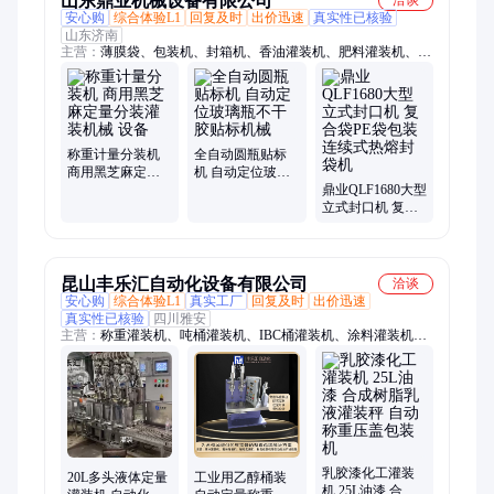
山东鼎业机械设备有限公司
洽谈
安心购
综合体验L1
回复及时
出价迅速
真实性已核验
山东济南
主营：
薄膜袋、包装机、封箱机、香油灌装机、肥料灌装机、香
菇灌装机、磁力泵灌装机、流水线灌装机、色拉油灌装机、分装
设备、粮食颗粒、pe袋封口机、酱料瓶真空、纸箱封口机、真空
封口机、大米分装机、充气封口机、大米袋封口机、手提袋封口
机、易拉罐封口机、左右驱动封箱、塑料瓶拧盖机、塑料袋封口
机、复合袋封口机
称重计量分装机
全自动圆瓶贴标
商用黑芝麻定量
机 自动定位玻璃
分装灌装机械 设
瓶不干胶贴标机
鼎业QLF1680大型
备
械
立式封口机 复合
袋PE袋包装连续
式热熔封袋机
昆山丰乐汇自动化设备有限公司
洽谈
安心购
综合体验L1
真实工厂
回复及时
出价迅速
真实性已核验
四川雅安
主营：
称重灌装机、吨桶灌装机、IBC桶灌装机、涂料灌装机、
防爆灌装秤、液体自动灌装机、灌装秤
乳胶漆化工灌装
20L多头液体定量
工业用乙醇桶装
机 25L油漆 合成