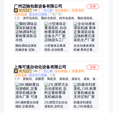
设备
广州迈驰包装设备有限公司
洽谈
6年
厂
安心购
综合体验L1
回复及时
出价迅速
真实性已核验
广东广州
主营：
兽药包装机、颗粒包装机、粉剂包装机、颗粒灌装机、液
体灌装机，、粉剂灌装机、液体包装机、多列包装机、二维码采
集系统、全自动包装流水线
颗粒调味品灌装
小型液体定量灌
全自动液体灌装
机械设备 迈驰调
装机 自动称重灌
机械 膏体定量灌
味料定量称重灌
装机械设备生产
装设备 迈驰称重
装流水线
厂家 迈驰源头工
式灌装机生产厂
厂
家
上海可速自动化设备有限公司
洽谈
3年
厂
安心购
综合体验L1
回复及时
出价迅速
真实性已核验
上海
主营：
胶黏剂、发酵肥、陶瓷泵、灌装线、灌装生、灌装、装机
灌、压盖机、包装机、辣椒酱、输送线、清洗剂、香菇酱、分装
线、尿素液、装桶机、调味品、包装秤、包装线、打包机、分袋
机、分装机、水果酱、输送机、吨包秤
IBC桶称重自动灌
25L摆臂式全自动
防爆溶剂灌装
桶机 定量灌装机
灌装机 染料定量
机,150L称重定量
械设备 源头厂家
称重灌装机械设
机械设备支持定