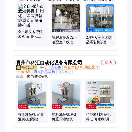
灌装机、饮料生产线、桶装水设备、日化设备生产线、瓶装矿泉
水生产线、碳酸饮料生产线、果酒加工设备、果醋加工设备、全
自动装箱机、苏打水生产线、秋梨膏加工设备、发酵罐、液体水
溶肥生产线、饮料调配设备、八宝粥设备、酱油醋生产设备、酵
素生产设备、植物蛋白饮料生产线、药酒保健酒生产线、番茄酱
加工设备、酿酒设备
全自动洗衣液灌
装机 日用化工灌
酶解海藻液态水
20吨/天液体调味
装设备 称重式定
溶肥生产线 富含
品灌装机设备 成
量灌装机械
多种微量元素液
套酱油醋加工发
体肥加工设备 中
酵生产线 中意隆
意隆
青州市科汇自动化设备有限公司
洽谈
6年
厂
安心购
综合体验L0
回复及时
出价迅速
真实性已核验
山东潍坊
主营：
葡萄酒灌装机
称重灌装机 定量
肥料灌装机 科汇
小型酱料灌装机
灌装机械设备
称重式灌装机械
科汇 可定制 调味
BDZG-2 高精度液
小型灌装设备 定
品牛肉酱番茄酱
体灌装
量精准
黄豆酱灌装生产