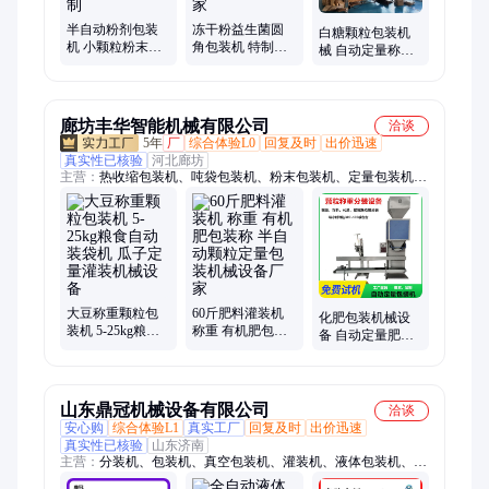
半自动粉剂包装
冻干粉益生菌圆
白糖颗粒包装机
机 小颗粒粉末定
角包装机 特制螺
械 自动定量称重
量称重灌装机 包
杆高精度计量精
包装效率高速度
装机械设备厂家
准 自动包装机械
快 食品包装设备
定制
厂家
厂家
廊坊丰华智能机械有限公司
洽谈
5年
厂
综合体验L0
回复及时
出价迅速
真实性已核验
河北廊坊
主营：
热收缩包装机、吨袋包装机、粉末包装机、定量包装机、
称重包装机、大米自动称重包装机、定量包装秤、颗粒包装机、
粉剂包装机、自动饲料包装机、肥料包装机、化肥包装机、洗衣
粉包装机、大米包装机器设备、装袋机、大米包装机、大米装袋
机、颗粒分装包装机、有机肥包装机、自动化肥包装机、粮食包
装机、面粉包装机、饲料包装机、塑料颗粒包装机
大豆称重颗粒包
60斤肥料灌装机
化肥包装机械设
装机 5-25kg粮食
称重 有机肥包装
备 自动定量肥料
自动装袋机 瓜子
称 半自动颗粒定
灌装机 50公斤称
定量灌装机械设
量包装机械设备
重粮食装袋机
备
厂家
山东鼎冠机械设备有限公司
洽谈
安心购
综合体验L1
真实工厂
回复及时
出价迅速
真实性已核验
山东济南
主营：
分装机、包装机、真空包装机、灌装机、液体包装机、膏
体包装机、酱料包装机、颗粒包装机、粉末包装机、杂粮包装