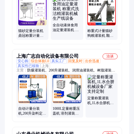
机、封口机、立式封口机、真空封口机、超声波封口机、超声波
封尾机、面粉包装秤、面粉袋封口机、给袋机、真空旋盖机、收
缩机、封切机、套膜机、热收缩包装机、贴标机
全自动液体食用
油定量灌装机 称
猫砂定量分装机
称重式计量猫砂
重式洗洁精灌装
鼎冠称重计量狗
狗粮灌装机 颗粒
机械生产线设备
粮颗粒灌装机械
粉末自动定量分
设备
装机械 沙袋灌装
设备
上海广志自动化设备有限公司
洽谈
安心购
综合体验L0
真实工厂
回复及时
出价迅速
真实性已核验
上海
主营：
防爆灌装机、200升灌装机、润滑油灌装机、树脂灌装
机、化工灌装机、油漆灌装机、溶剂灌装机、硫酸灌装机、视觉
灌装机、200L灌装机、25升灌装机、活塞灌装机、流量计灌装
机、自动灌装生产线、200kg四桶灌装机、IBC吨桶灌装线、吨桶
灌装机、全自动化工桶灌装机、油墨灌装机、涂料灌装机、防腐
蚀灌装机、酸碱灌装机、固化剂灌装机、乳胶漆桶灌装机、吨袋
定量称重灌装
包装机
机,1L水合肼机械
设备厂家支持定
自动计量分装
1000L定量称重压
制
机,200升染料定量
盖机 溶剂灌装机
称重式灌装机械
械设备生产厂家
设备