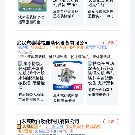
液体自动定量称
高精度传感器称
重灌装机械 印染
重模块60-350kg料
液体灌装机 多功
助剂添加剂灌装
罐机械设备配套
能5L定量称重灌
分装机设备 丰乐
安装 稳定性好
装分装机械设备
汇
丰乐汇
武汉东泰博锐自动化设备有限公司
洽谈
安心购
综合体验L0
回复及时
出价迅速
真实性已核验
湖北武汉
主营：
酱料灌装机、油脂灌装机、粉末灌装机、膏体灌装机、灌
装旋盖一体机、灌装机、粉剂包装机、螺纹盖搓盖机
博锐全自动双头
东泰博锐大桶称
伺服辣椒酱灌装
单头高速酱料灌
重液体灌装机 润
机 番茄酱花生酱
装机 蟹黄酱虾酱
滑油胶水油漆灌
罐装设备 支持定
辣椒酱 双重防滴
装机械设备 定量
制
漏
灌装
山东宸欧自动化科技有限公司
洽谈
4年
厂
安心购
综合体验L0
回复及时
出价迅速
真实性已核验
河南郑州