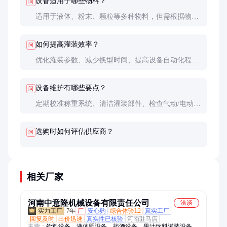
设备适用于哪些物料？
问
适用于液体、粉末、颗粒等多种物料，但需根据物料
特性选择合适的灌装方式和参数设置。特殊物料可能
需要定制解决方案。
如何提高灌装效率？
问
优化灌装参数、减少换型时间、提高设备自动化程度
都能提升效率。并行灌装和多头设计也是常见的高效
方案。
设备维护有哪些要点？
问
定期校准称重系统、清洁灌装部件、检查气动/电动执
行机构、备份控制系统参数是基本的维护工作。
选购时如何评估供应商？
问
相关厂家
河南中意隆机械设备有限责任公司
洽谈
7年
厂
安心购
综合体验L2
真实工厂
回复及时
出价迅速
真实性已核验
河南驻马店
主营：
饮料设备、液体肥设备、药酒设备、果汁饮料灌装设备、