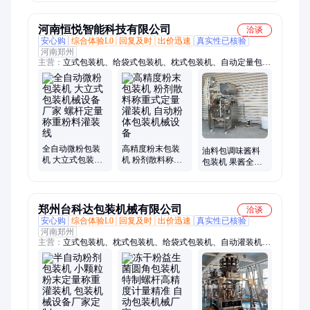
可速
备
制厂家
河南恒悦智能科技有限公司
洽谈
安心购
综合体验L0
回复及时
出价迅速
真实性已核验
河南郑州
主营：
立式包装机、给袋式包装机、枕式包装机、自动定量包装
秤、自动灌装机、颗粒包装机、粉末包装机、液体包装机、膏体
包装机、酱料包装机、半自动包装机、土豆粉包装机、鲜米粉包
装机、湿面条包装机、湿粉条包装机
全自动微粉包装
高精度粉末包装
油料包调味酱料
机 大立式包装机
机 粉剂散料称重
包装机 果酱全自
械设备厂家 螺杆
式定量灌装机 自
动酱体包装机械
定量称重粉料灌
动粉体包装机械
设备厂家 背封三
装线
设备
边封
郑州台科达包装机械有限公司
洽谈
安心购
综合体验L0
回复及时
出价迅速
真实性已核验
河南郑州
主营：
立式包装机、枕式包装机、给袋式包装机、自动灌装机、
定量包装秤、称重包装机、定量包装机、颗粒包装机、粉末包装
机、液体包装机、酱料包装机、土豆粉包装机、膏体包装机、真
空包装机、半自动包装机