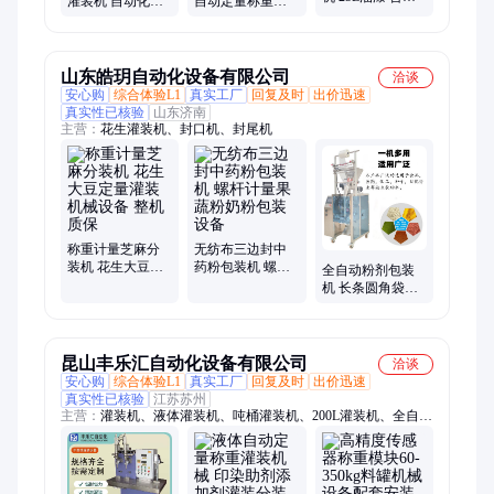
灌装机 自动化成
自动定量称重灌
树脂乳液灌装秤
品包装机械设备
装机 双头液体酱
自动称重压盖包
精准称重 防漏液
料膏体灌装秤设
装机
备
山东皓玥自动化设备有限公司
洽谈
安心购
综合体验L1
真实工厂
回复及时
出价迅速
真实性已核验
山东济南
主营：
花生灌装机、封口机、封尾机
称重计量芝麻分
无纺布三边封中
装机 花生大豆定
药粉包装机 螺杆
全自动粉剂包装
量灌装机械设备
计量果蔬粉奶粉
机 长条圆角袋调
整机质保
包装设备
味粉辣椒粉包装
设备
昆山丰乐汇自动化设备有限公司
洽谈
安心购
综合体验L1
真实工厂
回复及时
出价迅速
真实性已核验
江苏苏州
主营：
灌装机、液体灌装机、吨桶灌装机、200L灌装机、全自动
灌装机、颗粒包装机、粉末包装机、吨袋包装机