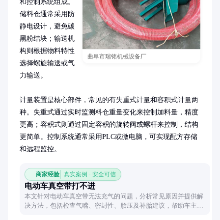
和控制系统组成。
储料仓通常采用防
静电设计，避免碳
黑粉结块；输送机
构则根据物料特性
曲阜市瑞铭机械设备厂
选择螺旋输送或气
力输送。

计量装置是核心部件，常见的有失重式计量和容积式计量两
种。失重式通过实时监测料仓重量变化来控制加料量，精度
更高；容积式则通过固定容积的旋转阀或螺杆来控制，结构
更简单。控制系统通常采用PLC或微电脑，可实现配方存储
和远程监控。
商家经验
真实案例 · 安全可信
电动车真空带打不进
本文针对电动车真空带无法充气的问题，分析常见原因并提供解
决方法，包括检查气嘴、密封性、胎压及补胎建议，帮助车主快
速解决问题。