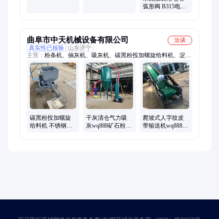
机 橡胶碳黑粉加
刮板机链条输送
弧形阀 B315电动
长加湿搅拌设备
设备生产厂家
流量调节阀 气动
流量阀定制
曲阜市中天机械设备有限公司
洽谈
真实性已核验
山东济宁
主营：
粉条机、抽灰机、吸灰机、碳黑粉投加螺旋给料机、淀粉
机、提升机、喂料机、卸灰机、输送机、吸灰车、传送带、吸粮
机、面条机、滤水机、淀粉浆、米线机、皮带机、脱水机、给料
机、去水机、抽粮机、蕨根淀粉、管道疏通机、蕨根粉丝机、垂
直斗提机、螺旋投料机
碳黑粉投加螺旋
干灰清仓气力吸
爬坡式人字纹皮
给料机 不锈钢色
灰wq888矿石粉脉
带输送机wq888粮
母粉螺旋喂料机
冲吸灰机
食装仓输送机设
厂家供应
备