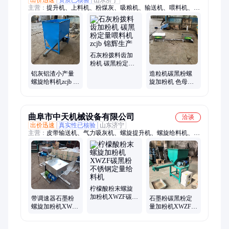
出价迅速
资质已核验
山东济宁
主营：
提升机、上料机、粉煤灰、吸粮机、输送机、喂料机、垂
直上、软管干沙、罐底清灰、水泥干粉、脉冲除尘、铣胺螺旋、
散粮软管、负压气力、塑料盖皮带、食品添加剂、气力吸灰机、
驱饲料颗粒、剂粉料颗粒、螺旋加料机、进罐车气力、大倾角皮
带、调速石墨粉、螺旋送料机、粮装车软管
石灰粉拨料齿加
粉机 碳黑粉定量
喂料机zcjb 锦辉生
铝灰铝渣小产量
造粒机碳黑粉螺
产
螺旋给料机zcjb 色
旋加粉机 色母粒
母粉末碳黑粉定
粉料定量投加机
量加粉机 锦辉喂
zcjb 锦辉生产
料机
曲阜市中天机械设备有限公司
洽谈
出价迅速
真实性已核验
山东济宁
主营：
皮带输送机、气力吸灰机、螺旋提升机、螺旋给料机、软
管吸粮机、淀粉脱水机、粉条机
柠檬酸粉末螺旋
加粉机XWZF碳黑
带调速器石墨粉
石墨粉碳黑粉定
粉不锈钢定量给
螺旋加粉机XWZF
量加粉机XWZF
料机
碳黑粉微型定量
石粉小型变频电
投料机
机下料器