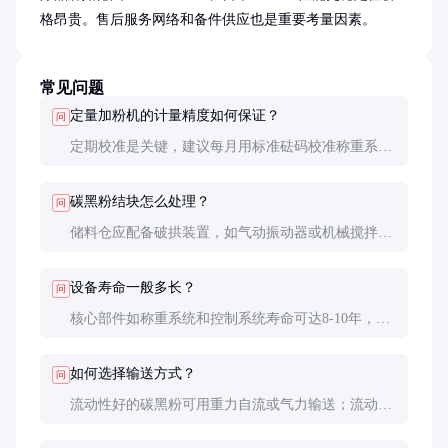
格昂贵。售后服务网络和备件供应也是重要考量因素。
常见问题
定量加粉机的计量精度如何保证？
问
定期校准是关键，建议每月用标准砝码校准称重系
统。日常操作中要注意保持传感器清洁，避免粉尘积
聚影响精度。选择高品质的称重传感器和控制系统也
碳黑粉结块怎么处理？
问
能显著提高稳定性。
储料仓应配备破拱装置，如气动振动器或机械搅拌
器。保持环境干燥也很重要，相对湿度控制在60%以
下。严重结块的碳黑粉建议预处理后再使用。
设备寿命一般多长？
问
核心部件如称重系统和控制系统寿命可达8-10年，易
损件如螺旋输送叶片寿命约2-3年。整体设备在良好
维护下可使用10年以上。
如何选择输送方式？
问
流动性好的碳黑粉可用重力自流或气力输送；流动性
差、易结块的建议采用螺旋强制输送。气力输送适合
长距离，但能耗较高；螺旋输送结构简单，维护方