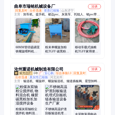
曲阜市瑞铭机械设备厂
洽谈
回复及时
出价迅速
资质已核验
山东济宁
主营：
卸车机、提升机、裙边pvc、灰装车、托辊人、铭pvc带、
铭网带、皮带机、pvc糙面、瑞铭带、传送机、集装箱、粪装
车、散灰粉、输送机、长12皮带、石料装车、刮板挡板、电动升
降、化肥装车、粮食装车、裙边挡板、自动装车、升降装车、仓
库装车
60MM管径硫磺亚
粉末单螺旋加粉
移动车载式抽粮
铁螺旋喂料机
机TGFF 碳黑粉小
机TGFF家用便携
TGFF 碳黑粉定量
产量螺旋喂料机
式抽粮机 化肥吸
螺旋加粉机62
料机
沧州重诺机械制造有限公司
洽谈
6年
厂
安心购
综合体验L0
回复及时
出价迅速
真实性已核验
河北沧州
主营：
输送机、螺旋秤、螺旋输送机、烟道插板阀、星型卸料
器、斗式提升机、刮板输送机、布袋除尘器、烟气挡板门、称重
螺旋输送机、水冷降温螺旋输送机、通风蝶阀、百叶阀、无轴螺
旋输送机、双轴螺旋输送机、埋刮板输送机、链式输送机、重锤
翻板阀
粉煤灰双轴粉尘
不锈钢高温炉渣
搅拌机 物料混合
刮板输送机埋式
水泥散装用电动