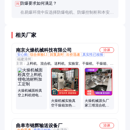
防爆要求如何满足？
问
便。
在易爆环境中应选择防爆电机、防爆控制柜和本安型
称重传感器。设备整体需通过ATEX或IECEx认证，
接地措施要完善，避免静电积聚。
相关厂家
南京火燥机械科技有限公司
洽谈
安心购
综合体验L1
回复及时
出价迅速
真实性已核验
福建漳州
主营：
上料机、混合机、送料机、实验室、干燥机、干燥箱、吸
料机、烘干机、真空带、烘干箱、给料机、恒温烘箱、热风循
环、粉末真空、塑料三维、真空干燥、智能真空、减压真空、上
料吊机、微波干燥
火燥机械面粉真
空上料机锂电池
材料加工定制
火燥机械实验真
火燥机械源头厂
空干燥箱加热效
家三维混合机搅
率倍增2倍按需定
拌多层防护抗压
制
曲阜市锦辉输送设备厂
洽谈