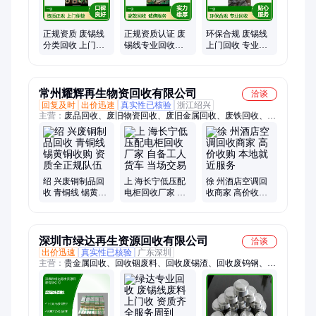
正规资质 废锡线
正规资质认证 废
环保合规 废锡线
分类回收 上门服
锡线专业回收服
上门回收 专业团
务便捷 快速响应
务 高效处理 值得
队处理 正规资质
处理
信赖
认证
常州耀辉再生物资回收有限公司
洽谈
回复及时
出价迅速
真实性已核验
浙江绍兴
主营：
废品回收、废旧物资回收、废旧金属回收、废铁回收、废
铁屑回收、废铜回收、黄铜回收、紫铜回收、废铝回收、废铝合
金回收、废不锈钢回收、废不锈钢材回收、废钢材回收、钢刨花
回收、电缆回收、空调回收、中央空调回收、变压器回收、发电
机组回收、配电柜回收、二手设备回收、废旧设备回收、机械设
备回收、电力设备回收
绍 兴废铜制品回
上 海长宁低压配
徐 州酒店空调回
收 青铜线 锡黄铜
电柜回收厂家 自
收商家 高价收购
收购 资质全正规
备工人货车 当场
本地就近服务
队伍
交易
深圳市绿达再生资源回收有限公司
洽谈
出价迅速
真实性已核验
广东深圳
主营：
贵金属回收、回收铟废料、回收废锡渣、回收废钨钢、ito
靶材回收、回收锡条、回收金银废料、回收银焊条、回收铟条、
回收铟靶材、回收铟锭、回收铟粉、回收锡块、回收废镍、回收
废锡、回收银浆、回收金盐、靶材回收、钽废料回收、回收磷铜
球、回收废银浆、回收金属靶材、回收高温镍、回收含银锡膏