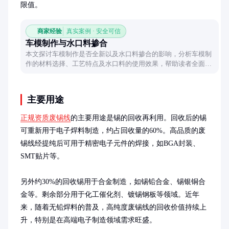
限值。
商家经验
真实案例 · 安全可信
车模制作与水口料掺合
本文探讨车模制作是否全新以及水口料掺合的影响，分析车模制
作的材料选择、工艺特点及水口料的使用效果，帮助读者全面了
解车模制作的细节与技巧。
主要用途
正规资质废锡线
的主要用途是锡的回收再利用。回收后的锡
可重新用于电子焊料制造，约占回收量的60%。高品质的废
锡线经提纯后可用于精密电子元件的焊接，如BGA封装、
SMT贴片等。

另外约30%的回收锡用于合金制造，如锡铅合金、锡银铜合
金等。剩余部分用于化工催化剂、镀锡钢板等领域。近年
来，随着无铅焊料的普及，高纯度废锡线的回收价值持续上
升，特别是在高端电子制造领域需求旺盛。