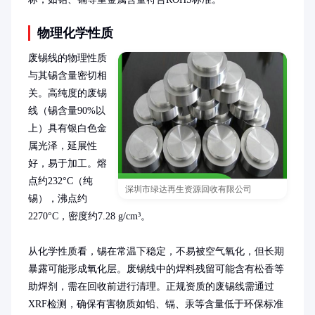
物理化学性质
废锡线的物理性质
与其锡含量密切相
关。高纯度的废锡
线（锡含量90%以
上）具有银白色金
属光泽，延展性
好，易于加工。熔
点约232°C（纯
深圳市绿达再生资源回收有限公司
锡），沸点约
2270°C，密度约7.28 g/cm³。

从化学性质看，锡在常温下稳定，不易被空气氧化，但长期
暴露可能形成氧化层。废锡线中的焊料残留可能含有松香等
助焊剂，需在回收前进行清理。正规资质的废锡线需通过
XRF检测，确保有害物质如铅、镉、汞等含量低于环保标准