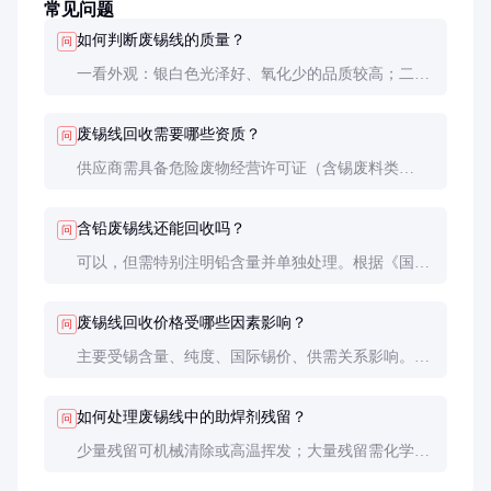
常见问题
如何判断废锡线的质量？
问
一看外观：银白色光泽好、氧化少的品质较高；二测
密度：纯锡密度约7.28g/cm³；三验报告：索要第三方
成分检测报告，重点关注锡含量和有害物质指标。
废锡线回收需要哪些资质？
问
供应商需具备危险废物经营许可证（含锡废料类
别）、环评批复、排污许可证等。采购方也应保留相
关资质复印件以备环保检查。
含铅废锡线还能回收吗？
问
可以，但需特别注明铅含量并单独处理。根据《国家
危险废物名录》，含铅废锡线属于HW31类危险废
物，必须由有资质的单位回收处理。
废锡线回收价格受哪些因素影响？
问
主要受锡含量、纯度、国际锡价、供需关系影响。
LME锡价波动会直接影响回收价格，通常回收价约为
现货锡价的60%-80%。
如何处理废锡线中的助焊剂残留？
问
少量残留可机械清除或高温挥发；大量残留需化学清
洗，常用碳酸钠溶液浸泡后清水冲洗。处理废水需达