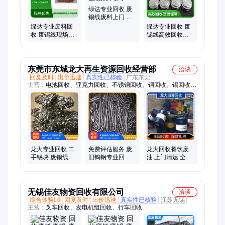
绿达专业回收 废
锡线废料上门收
资质齐全服务周
绿达专业废料回
绿达专业回收 废
到
收 废锡线现场结
锡线高效回收服
算 资质齐全 值得
务 资质完备 助力
信赖
资源再生循环
东莞市东城龙大再生资源回收经营部
洽谈
回复及时
出价迅速
真实性已核验
广东东莞
主营：
电池回收、亚克力回收、不锈钢回收、铜回收、锡回收、
钢铁回收、废铝回收、工业废油回收
龙大专业回收 二
免费评估服务 废
龙大回收餐饮废
手锡块 废锡线锡
旧钨钢专业回收
油 上门清运 全程
渣 资质齐全现款
钨芯守护资源 高
监控规范操作
现结
效保值方案
无锡佳友物资回收有限公司
洽谈
综合体验L0
回复及时
出价迅速
真实性已核验
江苏无锡
主营：
叉车回收、发电机组回收、行车回收