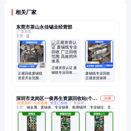
标排放，避免二次污染。
相关厂家
东莞市茶山永佳锡业经营部
广东东莞
主营：
[]
正规资质认证 废
锡线专业回收 广
正规回收废锡线
废锡线专业回收
泛回收范围 高效
资质齐全范围广
正规资质保障 保
闭环体系
上门服务省心又
密安全 上门服务
高效
深圳市龙岗区一俊再生资源回收站(个体
洽谈
回复及时
出价迅速
资质已核验
广东深圳
工商户)
主营：
锡金属、废锡条、专业锡膏、检测锡球、专业锡埞、含银
锡块、专业废锡、专业锡条、锡埞金属、锡渣回收、锡条回收、
专业锡灰、回收锡膏、锡灰回收服、回收条块灰、光谱检测技
术、废旧镀锌助剂、再生资源锡块、再生资源锡埞、环保回收锡
条、再生资源锡条