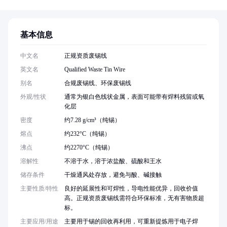
基本信息
中文名
正规资质废锡线
英文名
Qualified Waste Tin Wire
别名
合规废锡线、环保废锡线
外观/性状
通常为银白色线状金属，表面可能带有焊料残留或氧
化层
密度
约7.28 g/cm³（纯锡）
熔点
约232°C（纯锡）
沸点
约2270°C（纯锡）
溶解性
不溶于水，溶于浓盐酸、硫酸和王水
储存条件
干燥通风处存放，避免与酸、碱接触
主要性质/特性
良好的延展性和可焊性，导电性能优异，回收价值
高。正规资质废锡线需符合环保标准，无有害物质超
标。
主要应用/用途
主要用于锡的回收再利用，可重新提炼用于电子焊