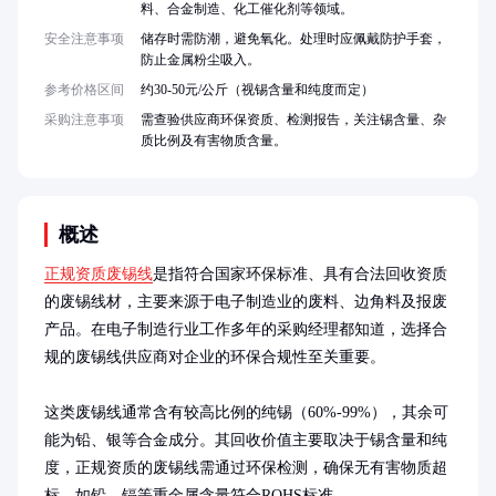
料、合金制造、化工催化剂等领域。
安全注意事项
储存时需防潮，避免氧化。处理时应佩戴防护手套，
防止金属粉尘吸入。
参考价格区间
约30-50元/公斤（视锡含量和纯度而定）
采购注意事项
需查验供应商环保资质、检测报告，关注锡含量、杂
质比例及有害物质含量。
概述
正规资质废锡线
是指符合国家环保标准、具有合法回收资质
的废锡线材，主要来源于电子制造业的废料、边角料及报废
产品。在电子制造行业工作多年的采购经理都知道，选择合
规的废锡线供应商对企业的环保合规性至关重要。

这类废锡线通常含有较高比例的纯锡（60%-99%），其余可
能为铅、银等合金成分。其回收价值主要取决于锡含量和纯
度，正规资质的废锡线需通过环保检测，确保无有害物质超
标，如铅、镉等重金属含量符合ROHS标准。