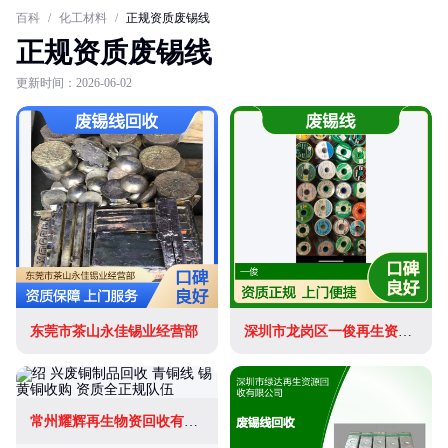
百科
/
化工材料
/
正规资质废锡线
正规资质废锡线
更新时间：2026-06-02
东莞市茶山永佳锡业经营部
深圳市龙岗区一俊再生资源回收站(个体工商户)
常州耀辉再生物资回收有限公司