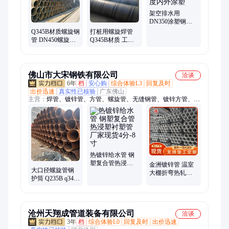
架空排水用
DN350涂塑钢管
D377国标厚度内
Q345B材质螺旋钢
打桩用螺旋焊管
外涂塑
管 DN450螺旋焊
Q345B材质 工业
接钢管厂家直发
建筑专用钢管 性
尚嘉管道
能稳定
佛山市大宋钢铁有限公司
洽谈
6年
档
安心购
综合体验L3
回复及时
出价迅速
真实性已核验
广东佛山
主营：
焊管、镀锌管、方管、螺旋管、无缝钢管、镀锌方管、方
矩管、钢护筒、衬塑管、无缝管、角钢、槽钢
热镀锌给水管 钢
塑复合管热浸塑
金洲镀锌管 温室
大口径螺旋管钢
衬塑管 厂家现货4
大棚折弯热轧薄
护筒 Q235B q345b
分-8寸
壁用管 热镀锌钢
q355b 多种材质
管 生产厂家 大宋
螺旋钢管厂家现
货
沧州天翔成管道装备有限公司
洽谈
3年
档
综合体验L0
回复及时
出价迅速