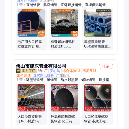
真实性已核验
河北沧州
主营：
直缝钢管、防腐钢管、直缝焊接钢管、直埋保温钢管、发
泡保温钢管、蒸汽保温钢管、大口径直缝焊管
电厂用大口径厚
有缝螺旋钢管桩
厚壁螺旋钢管
壁螺旋焊管 螺旋
材质Q345B
Q345B材质螺旋焊
钢管 材质Q345B
Q355B 国标 钢结
管 输水工程用螺
可按需定制天翔
构焊接管 可定制
旋管 水泥砂浆防
成
天翔成管道
腐
佛山市建东管业有限公司
洽谈
6年
厂
安心购
综合体验L3
回复及时
出价迅速
真实性已核验
广东阳江
主营：
球墨铸铁管、镀锌管、给水球墨管、螺旋钢管、焊接钢
管、无缝钢管、防腐钢管、3PE防腐钢管、螺旋焊管、热镀锌钢
管、输水钢管、石油钢管、厚壁钢管、环氧煤沥青防腐钢管、大
口径螺旋管、国标钢管、螺旋管、保温钢管、排水球墨管、直缝
焊管、钢护筒
大口径螺旋钢管
环氧树脂防腐螺
大口径厚壁螺旋
Q345B材质 污水
旋钢管 化工污水
钢管 市政工程排
处理厂用 防腐无
输送管 耐高温腐
水管道 打桩用螺