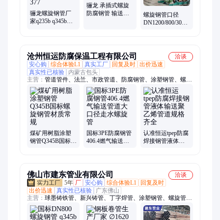
骊龙 承插式螺旋
骊龙螺旋钢管厂
防腐钢管 输送石
螺旋钢管口径
家q235b q345b材
油用Q345B材质
DN1200/800/300
质双面埋弧焊 820
高频焊接
污水处理材质
920 630 1220 426
Q345B 法兰连接
377
薄壁厚壁
沧州恒运防腐保温工程有限公司
洽谈
安心购
综合体验L1
真实工厂
回复及时
出价迅速
真实性已核验
内蒙古包头
主营：
管道管件、法兰、市政管道、防腐钢管、涂塑钢管、螺旋
钢管、保温钢管、3PE钢管、三油两布防腐钢管、环氧煤沥青防
腐钢管、市政供暖
煤矿用树脂涂塑
国标3PE防腐钢管
认准恒运tpep防腐
钢管Q345B国标螺
406.4燃气输送管
焊接钢管液体输
旋钢管材质常规
道大口径走水螺
送聚乙烯管道规
旋管
格齐全
佛山市建东管业有限公司
洽谈
5年
厂
安心购
综合体验L1
回复及时
出价迅速
真实性已核验
广东佛山
主营：
球墨铸铁管、新兴铸管、丁字焊管、涂塑钢管、螺旋管、
螺旋钢管、内外涂塑钢管、直缝钢管、防腐无缝钢管、精密钢
管、螺旋缝埋弧焊钢管、涂塑无缝钢管、tpep防腐钢管、大口径