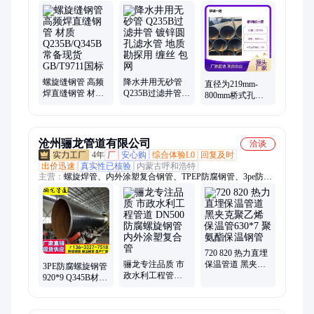
管、无缝管
螺旋缝钢管 高频
降水井用无砂管
直径为219mm-
焊直缝钢管 材质
Q235B过滤井管
800mm桥式孔或
Q235B/Q345B常
镀锌圆孔滤水管
圆孔滤水管 开孔
备现货 GB/T9711
地质勘探用 缠丝
面积达到25% 适
国标
包网
用范围广
沧州骊龙管道有限公司
洽谈
4年
厂
安心购
综合体验L0
回复及时
出价迅速
真实性已核验
内蒙古呼和浩特
主营：
螺旋焊管、内外涂塑复合钢管、TPEP防腐钢管、3pe防腐
钢管、聚氨酯预制直埋保温管、钢套钢蒸汽直埋保温管
720 820 热力直埋
骊龙专注品质 市
保温管道 黑夹克
3PE防腐螺旋钢管
政水利工程管道
聚乙烯保温管
920*9 Q345B材质
DN500防腐螺旋
630*7 聚氨酯保温
加强级3pe地埋管
钢管 内外涂塑复
钢管
道 骊龙
合管