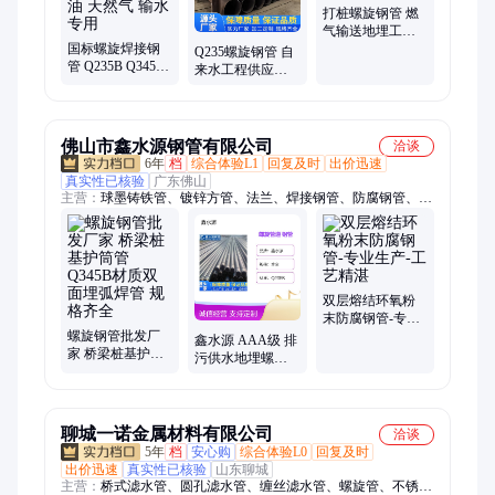
打桩螺旋钢管 燃
气输送地埋工程
国标螺旋焊接钢
用 按需定制 支持
Q235螺旋钢管 自
管 Q235B Q345B
加工
来水工程供应用
材质 防腐 保温可
双面埋弧焊 支持
选 石油 天然气 输
加工
水专用
佛山市鑫水源钢管有限公司
洽谈
6年
档
综合体验L1
回复及时
出价迅速
真实性已核验
广东佛山
主营：
球墨铸铁管、镀锌方管、法兰、焊接钢管、防腐钢管、螺
旋钢管、涂塑钢管、环氧粉末防腐钢管、钢管防腐加工、涂层钢
管、3pe钢管、聚乙烯防腐钢管、钢管内壁除锈、防腐螺旋钢
管、8710防腐钢管、弯头、封头、焊管、角钢、环氧煤沥青、三
油二布、三油一步
双层熔结环氧粉
末防腐钢管-专业
螺旋钢管批发厂
生产-工艺精湛
鑫水源 AAA级 排
家 桥梁桩基护筒
污供水地埋螺旋
管Q345B材质双面
管道 输送小口径
埋弧焊管 规格齐
加强级3pe防腐钢
全
管
聊城一诺金属材料有限公司
洽谈
5年
档
安心购
综合体验L0
回复及时
出价迅速
真实性已核验
山东聊城
主营：
桥式滤水管、圆孔滤水管、缠丝滤水管、螺旋管、不锈钢