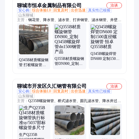
聊城市恒卓金属制品有限公司
洽谈
安心购
综合体验L0
回复及时
出价迅速
真实性已核验
山东聊城
主营：
钢花管、降水管、滤水管、打井钢管、滤水钢管、井壁
管、打井铁管、球墨铸铁管、桥式过滤器
Q345B螺旋焊管
Q355B材质螺旋钢
DN600 定制1500
Q345B材质螺旋钢
管DN900_定制
直径螺旋钢管 恒
管 打桩螺旋管
Q345B螺旋焊管
卓 Q355B材质
D500产品型号 直
dn1500钢管产品
径600规格
聊城市开发区久汇钢管有限公司
洽谈
安心购
综合体验L0
回复及时
出价迅速
真实性已核验
山东聊城
主营：
Q235B螺旋钢管、桥式滤水管、圆孔滤水管、降水井过滤
管
生产Q235B