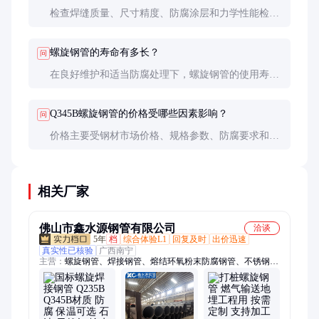
检查焊缝质量、尺寸精度、防腐涂层和力学性能检测
报告。必要时可要求第三方检测。
螺旋钢管的寿命有多长？
问
在良好维护和适当防腐处理下，螺旋钢管的使用寿命
可达20-30年，具体取决于使用环境和维护状况。
Q345B螺旋钢管的价格受哪些因素影响？
问
价格主要受钢材市场价格、规格参数、防腐要求和供
需关系影响。大宗采购通常有折扣。
相关厂家
佛山市鑫水源钢管有限公司
洽谈
5年
档
综合体验L1
回复及时
出价迅速
真实性已核验
广西南宁
主营：
螺旋钢管、焊接钢管、熔结环氧粉末防腐钢管、不锈钢
管、防腐钢管、型材配件、镀锌管