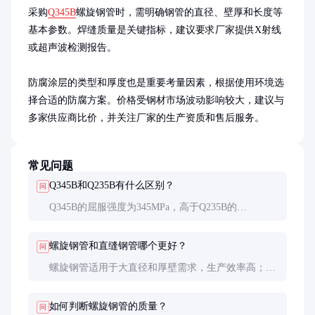
采购
Q345B
螺旋钢管时，需明确钢管的直径、壁厚和长度等
基本参数。焊缝质量是关键指标，建议要求厂家提供X射线
或超声波检测报告。

防腐涂层的类型和厚度也是重要考量因素，根据使用环境选
择合适的防腐方案。价格受钢材市场波动影响较大，建议与
多家供应商比价，并关注厂家的生产资质和售后服务。
常见问题
Q345B和Q235B有什么区别？
问
Q345B的屈服强度为345MPa，高于Q235B的
235MPa，且低温韧性更好。Q345B适用于要求更高的
场合，但成本也相对较高。
螺旋钢管和直缝钢管哪个更好？
问
螺旋钢管适用于大直径和厚壁需求，生产效率高；直
缝钢管尺寸精度更高，适合小直径和薄壁应用。选择
需根据具体需求。
如何判断螺旋钢管的质量？
问