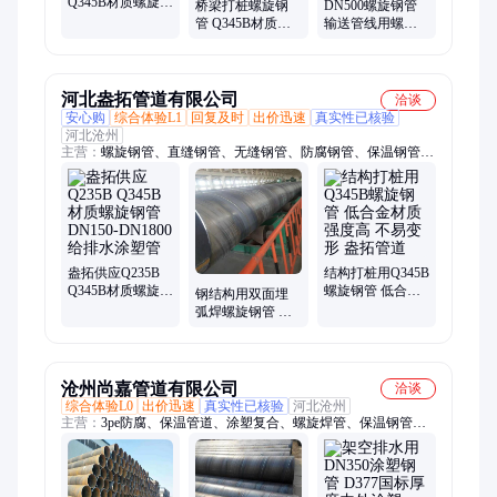
Q345B材质螺旋钢
桥梁打桩螺旋钢
DN500螺旋钢管
管执行标准
管 Q345B材质螺
输送管线用螺旋
sy/5037部标螺旋
旋管 厚壁大口径
焊管 Q345B材质
管多尺寸
螺纹管 每吨价咨
厚壁螺纹管 上线
询
生产中
河北盎拓管道有限公司
洽谈
安心购
综合体验L1
回复及时
出价迅速
真实性已核验
河北沧州
主营：
螺旋钢管、直缝钢管、无缝钢管、防腐钢管、保温钢管、
焊接钢管、双面埋弧焊螺旋钢管、双面埋弧焊直缝钢管、3PE防
腐钢管、TPEP防腐钢管、聚氨酯发泡保温钢管、涂塑防腐钢
管、环氧煤沥青防腐钢管、IP8710防腐钢管、高频电阻焊钢管、
丁字焊钢管、热扩无缝钢管、大口径厚壁无缝钢管、大口径厚壁
螺旋钢管、大口径厚壁直缝钢管、防腐保温钢管、外PE内EP防
腐钢管、大口径厚壁卷管、石油管线管、防腐保温管道
盎拓供应Q235B
结构打桩用Q345B
Q345B材质螺旋钢
螺旋钢管 低合金
钢结构用双面埋
管 DN150-
材质 强度高 不易
弧焊螺旋钢管 材
DN1800给排水涂
变形 盎拓管道
质Q235B Q345B
塑管
Q355B 定尺订制
沧州尚嘉管道有限公司
洽谈
综合体验L0
出价迅速
真实性已核验
河北沧州
主营：
3pe防腐、保温管道、涂塑复合、螺旋焊管、保温钢管、
防腐钢管、螺旋钢管、钢塑复合钢管、内外涂塑钢管、螺旋焊接
钢管、防腐焊接钢管、焊接钢管一米、法兰连接螺旋、聚氨酯保
温、双法兰焊接、砂浆防腐管道