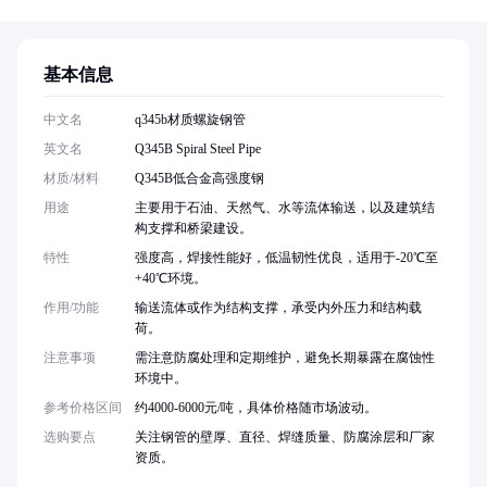
基本信息
中文名
q345b材质螺旋钢管
英文名
Q345B Spiral Steel Pipe
材质/材料
Q345B低合金高强度钢
用途
主要用于石油、天然气、水等流体输送，以及建筑结
构支撑和桥梁建设。
特性
强度高，焊接性能好，低温韧性优良，适用于-20℃至
+40℃环境。
作用/功能
输送流体或作为结构支撑，承受内外压力和结构载
荷。
注意事项
需注意防腐处理和定期维护，避免长期暴露在腐蚀性
环境中。
参考价格区间
约4000-6000元/吨，具体价格随市场波动。
选购要点
关注钢管的壁厚、直径、焊缝质量、防腐涂层和厂家
资质。