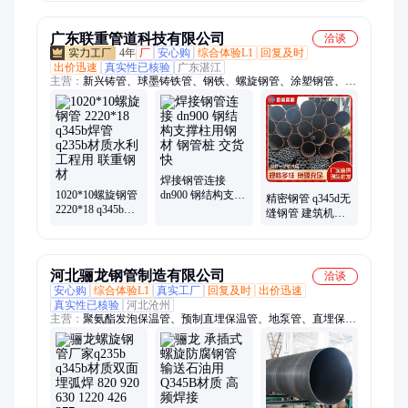
缝焊接厂家直供
蚀 现货直供厂家
旋管 建东管业
现货
广东联重管道科技有限公司
洽谈
4年
厂
安心购
综合体验L1
回复及时
出价迅速
真实性已核验
广东湛江
主营：
新兴铸管、球墨铸铁管、钢铁、螺旋钢管、涂塑钢管、螺
旋管、防腐钢管、埋弧焊直缝钢管、螺旋焊管、防腐螺旋钢管、
螺旋缝埋弧焊钢管、钢管防腐加工、镀锌无缝钢管、无缝钢管、
直缝埋弧焊钢管、3pe防腐钢管、焊接钢管、直缝钢管、钢材、
钢护筒、铸铁管、钢板卷管、新兴铸铁管、消防管、无缝管
焊接钢管连接
1020*10螺旋钢管
dn900 钢结构支撑
精密钢管 q345d无
2220*18 q345b焊
柱用钢材 钢管桩
缝钢管 建筑机械
管 q235b材质水利
交货快
碳素钢钢管 现货
工程用 联重钢材
抗老化
河北骊龙钢管制造有限公司
洽谈
安心购
综合体验L1
真实工厂
回复及时
出价迅速
真实性已核验
河北沧州
主营：
聚氨酯发泡保温管、预制直埋保温管、地泵管、直埋保温
钢管、防腐螺旋钢管、螺旋钢管、聚氨酯直埋保温钢管、涂塑钢
管、3pe防腐螺旋钢管、大口径涂塑钢管、矿用双抗涂塑复合钢
管、防腐无縫钢管、厚壁螺旋焊管生产、国标螺旋焊管生产、防
腐钢管、保温钢管、布料机、泵管管卡、泵车耐磨弯头、泵车耐
磨管、泵车搅拌站筛网