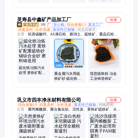
机实验室锤式破
回收重介质金属
碎机小型粉碎机
富集悬振式布沟
设备
机
灵寿县中鑫矿产品加工厂
洽谈
3年
厂
安心购
综合体验L3
真实工厂
回复及时
出价迅速
真实性已核验
河北石家庄
主营：
轻质碳酸钙、4A沸石粉、膨润土、硫铁矿、重晶石粉、
配重铁粉 铁砂、氢氧化钙、红陶土 黄陶土、木粉、麦饭石粉、
沸石粉、煅烧高岭土、水洗高岭土、滑石粉、负离子粉、硅藻
土、白云石粉、玻璃鳞片、高铝耐火粉、蓝晶石粉
硫化铁冶炼污水
处理 黄铁矿配重
重金属污水用硫
现货硫铁粉 冶金
硫铁砂锡钛合金
铁矿砂 硫化铁粉
工业铸造铁矿粉
砂 磨料铸造用
污水处理抛光打
配重污水处理硫
磨配重
化铁
巩义市四丰净水材料有限公司
洽谈
综合体验L0
回复及时
出价迅速
真实性已核验
河南郑州
主营：
聚丙烯酰胺、聚合氯化铝、活性炭、黄铁矿硫铁矿、火山
岩滤料、陶粒滤料、填料