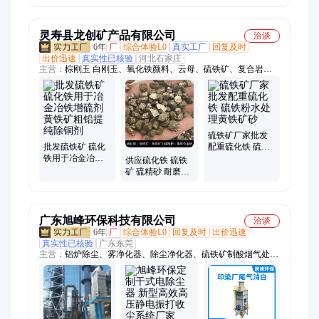
便 鄂破式破碎 机
生产
灵寿县龙创矿产品有限公司
洽谈
6年
厂
综合体验L0
真实工厂
回复及时
出价迅速
真实性已核验
河北石家庄
主营：
棕刚玉 白刚玉、氧化铁颜料、云母、硫铁矿、复合岩
片、金刚砂耐磨地坪材料、鹅卵石雨花石、金刚砂、夜光石、免
洗树脂水洗石开通即、棕刚玉砂 微粉、硫化铁、煅烧彩砂、石
英砂、硅微粉 石英粉、碳酸钙、玻璃微珠、海泡石纤维、玻璃
微粉、树脂砂 悬浮砂、反射隔热粉、碳粉、负氧离子液
硫铁矿厂家批发
批发硫铁矿 硫化
配重硫化铁 硫铁
铁用于冶金冶铁
粉水处理黄铁矿
供应硫化铁 硫铁
增硫剂黄铁矿粗
砂
矿 硫精砂 耐磨地
铅提纯除铜剂
坪材料骨料配重
黄铁矿
广东旭峰环保科技有限公司
洽谈
6年
厂
综合体验L0
回复及时
出价迅速
真实性已核验
广东东莞
主营：
铝炉除尘、雾净化器、除尘净化器、硫铁矿制酸烟气处
理、车间除尘器、耐腐蚀静电、炉烟尘处理、湿电除尘器、静电
除尘器、粉尘除尘器、窑炉除尘器、锅炉除尘器、玻璃厂除尘
器、湿式电除尘器、黄金提炼酸雾、酸雾废气处理、精炼炉除尘
器、高压静电油烟、油烟净化设备、工业烟尘处理、酸雾处理设
备、烟气治理设备、酸雾净化设备、高频高压静电、工业铸造废