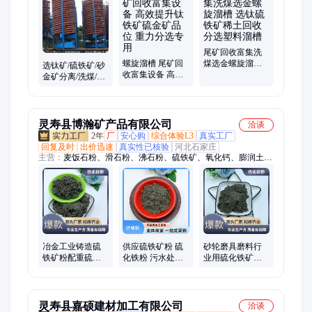
给料机、擦洗机、皮带输送机、跳汰机、离心机、圆振筛、直线
筛、轮斗洗沙机、鄂式破碎机、锤式破碎机、浓密机
尾矿回收富集洗
螺旋溜槽 尾矿回
煤选金螺旋溜槽
选钛矿/硫铁矿/砂
收富集设备 高效
选钛硫铁矿稀土
金矿分离/洗煤/稀
提升钛铁矿硫金
回收分选塑料溜
土高岭土选别玻
矿品位 重力分选
槽
璃钢螺旋溜槽
专用
灵寿县博瀚矿产品有限公司
洽谈
2年
厂
安心购
综合体验L3
真实工厂
回复及时
出价迅速
真实性已核验
河北石家庄
主营：
麦饭石粉、滑石粉、沸石粉、硫铁矿、氧化钙、膨润土、
白云石粉、橡胶粉、石英粉、硅微粉、碳酸钙、石墨、硅藻土、
抗菌粉、氢氧化钙、消石灰、陶土、活性白土、金刚砂、木粉、
磁粉、海泡石粉、二氧化硅、高岭土、负离子粉
冶金工业铸造硫
供应硫铁矿粉 硫
砂轮磨具磨料行
铁矿粉配重硫铁
化铁粉 污水处理
业用硫化铁矿粉
矿砂污水处理 土
抛光打磨配重硫
品质好 高目数 硫
壤修复用
化铁
精砂
灵寿县嘉硕建材加工有限公司
洽谈