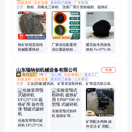
回复及时
出价迅速
真实性已核验
广东珠海
主营：
铁粉、四氧化三铁粉、洗煤厂用介质粉磁粉、硫铁矿、还
原铁粉、一次还原铁粉、二次还原铁粉、钕铁硼磁粉、纸浆蛋
托、超细还原铁粉、生铁粉、发热铁粉、配重铁砂、雾化铁粉、
水处理磁粉、洗煤厂用介质粉、置换铜铁粉、脱氧剂用铁粉、环
保鸡蛋托、可降解防水鸡蛋托、抗压防震鸡蛋托盘、硫化铁、氧
化铁、赤铁粉、铸铁粉、钡铁氧体
铁矿砂现货高纯
厂家供应配重用
暖宫贴专用发热
机械配重铁砂硫
高比重硫铁粉污
铁粉 Fe≥97% 60-
地坪桥梁 混泥土
水处理磁粉铁矿
120 目 3 秒速热恒
路面 德凯矿产
硫化亚铁增硫剂
温 12-15h低杂质
现货
山东瑞纳创机械设备有限公司
洽谈
5年
厂
安心购
综合体验L1
真实工厂
回复及时
出价迅速
真实性已核验
山东泰安
主营：
工业(防爆)暖风机、矿浆管道取样机、矿用湿式除尘风
机、硫铁矿、皮带自动采样机、实验室颚式破碎机、双辊破碎
机、密封式化验制样粉碎机、小型圆盘粉碎机、盘式真空过滤
机、锥形球磨机、工业冷风机、防爆饮水机、防爆控制柜、防爆
风幕机、防爆小屋、矿用气动注浆泵
实验室颚式粉碎
机 硫铁矿用
化验室用颚式破
EP60*100 小型颚
矿用配水闸阀 操
碎机 EP125*150
式破碎机
作灵活 矿 用配水
硫铁矿用 操作简
闸 阀安装 瑞纳创