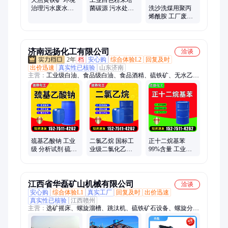
天然黄铁矿 环境
工业白色粉末培
治理污水废水吸
菌碳源 污水处理
洗沙洗煤用聚丙
附重金属硫铁矿
全糖粉絮凝剂
烯酰胺 工厂废水
处理用阴离子
PAM絮凝剂
济南远扬化工有限公司
洽谈
2年
档
安心购
综合体验L2
回复及时
出价迅速
真实性已核验
山东济南
主营：
工业级白油、食品级白油、食品酒精、硫铁矿、无水乙
醇、白凡士林、三乙醇胺、溶剂油、P507萃取剂、二甲基丙烯酰
胺、正十二烷、8-羟基喹啉、阻聚剂701、聚乙二醇、三乙二
醇、桐油、1227杀菌剂、乙醇钠、乙酸乙酯、二甲苯
巯基乙酸钠 工业
二氯乙烷 国标工
正十二烷基苯
级 分析试剂 硫铁
业级二氯化乙烯
99%含量 工业级
矿 铜矿物 抑制剂
有机合成萃取剂
十二烷基苯 洗涤
远扬化工
剂杀菌剂
江西省华磊矿山机械有限公司
洽谈
安心购
综合体验L1
真实工厂
回复及时
出价迅速
真实性已核验
江西赣州
主营：
选矿摇床、螺旋溜槽、跳汰机、硫铁矿石设备、螺旋分级
机、滚筒筛、圆筒洗矿机、浮选机、球磨机、振动筛、水力旋流
器、浓密机、洗砂设备、矿用搅拌桶、给矿机、鄂式破碎机、磁