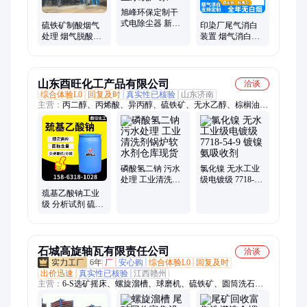
气、医疗垃圾焚烧
旭峰环保定制干
式电除尘器 新型
硫铁矿制酸烟气
印染厂尾气消白
高效高压静电振
处理 烟气脱酸处
装置 烟气消白设
打收尘系统厂家
理 电捕除雾器 定
备 白烟治理装置
制厂家 旭峰环保
烟气除白设备
山东酉旺化工产品有限公司
洽谈
综合体验L0
回复及时
真实性已核验
山东济南
主营：
丙二醇、丙烯酸、异丙醇、硫铁矿、无水乙醇、棕榈油、
三乙胺、环己烷、苯酚、甲醇、甲基丙烯酸甲酯、丙烯酸羟乙
酯、三乙醇胺、二甲基亚砜、苯扎溴铵、醋酸乙烯、丙烯酸丁
酯、乙腈、二甲苯、二甲基硅油、丙烯酸甲酯、丙烯酸异辛酯、
丙烯酸羟丙酯、二甲基海因、二甲基甲酰胺DMF
磷酸氢二钠 污水
氯化镍 无水工业
处理 工业清洗剂
级电镀级 7718-54-
锅炉软水剂仓库
9 镀镍 氨吸收剂
巯基乙酸钠工业
现货
级 分析试剂 硫铁
矿 铜矿物 抑制剂
石城高旋轴瓦有限责任公司
洽谈
6年
厂
安心购
综合体验L0
回复及时
出价迅速
真实性已核验
江西赣州
主营：
6-S选矿摇床、螺旋溜槽、球磨机、硫铁矿、圆筒洗石
机、振动筛、浮选机、螺旋洗石机、螺旋分级机、螺旋洗沙机、