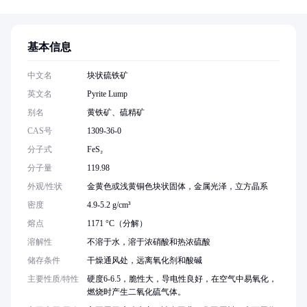
基本信息
中文名
块状硫铁矿
英文名
Pyrite Lump
别名
黄铁矿、硫精矿
CAS号
1309-36-0
分子式
FeS₂
分子量
119.98
外观/性状
金黄色或浅黄铜色块状固体，金属光泽，立方晶系
密度
4.9-5.2 g/cm³
熔点
1171 °C（分解）
溶解性
不溶于水，溶于浓硝酸和热浓硫酸
储存条件
干燥通风处，远离氧化剂和酸碱
主要性质/特性
硬度6-6.5，脆性大，导电性良好，在空气中易氧化，
燃烧时产生二氧化硫气体。