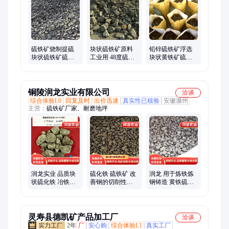
钛合金砂、硅铁自然、树脂砂轮、硫化亚铁、地区磨料、锂电池
阴极、高纯度硫铁、铁黄铁矿粉、地坪金刚砂、地区配重矿、云
母氧化铁、特种钢冶炼、高纯度硫精砂
硫铁矿烧制提硫
块状硫铁矿原料
铅锌硫铁矿浮选
块状硫铁矿硫化
工业用 48度硫铁
块状黄铁矿硫铁
铁涂料厂用 威特
矿硫精粉 威特矿
矿铸造厂用 威特
矿业
业
矿业
铜陵润龙实业有限公司
洽谈
综合体验L0
回复及时
出价迅速
真实性已核验
安徽滁州
主营：
硫铁矿厂家、耐磨地坪
润龙实业 品质块
硫化铁 硫铁矿 改
润龙 用于炼铁炼
状硫化铁 冶铁冶
善钢的切削性能
钢铸造 黄铁硫铁
金行业 硫铁矿 吸
冶炼铸造增硫剂
矿 稳定性好 现货
收效果好 厂家直
品质好 规格齐全
直供
供
灵寿县德凯矿产品加工厂
洽谈
2年
厂
安心购
综合体验L1
真实工厂