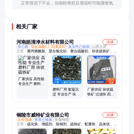
正常情况下不会，但细粉堆积且潮湿时可能缓慢氧化
放热，极端情况下可能自燃。建议控制堆放高度，定
期翻动。
相关厂家
河南皓清净水材料有限公司
洽谈
安心购
综合体验L1
回复及时
真实性已核验
山西太原
主营：
聚丙烯酰胺、棸合氯化铝、聚合硫酸铝、块状硫铁矿、硫
酸亚铁、工业级葡萄糖、椰壳活性炭、果壳活性炭、无烟煤、纤
维球、麦饭石、锰砂、海绵铁、泡沫滤珠、醋酸钠、蜂窝斜管
厂家供应 高性能
专业生产 磨料厂
用 块状硫铁矿
磨料厂用 絮凝沉
厂家供应 块状硫
淀 专业生产 块状
铁矿 过滤快 四氧
硫铁矿 厂家供应
化三铁 专业生产
铜陵市威特矿业有限公司
洽谈
出价迅速
资质已核验
安徽铜陵
主营：
硫化铁、增硫剂、除铜剂、硫铁矿、配重铁、晶体状、包
芯线、24目砂轮、还原铁粉、地区砂轮、地区雕刻、耐磨地坪、