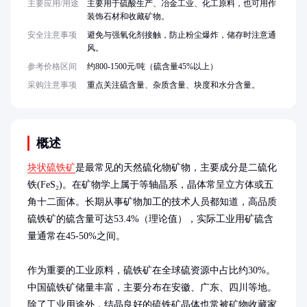
主要应用/用途
主要用于硫酸生产、冶金工业、化工原料，也可用作
装饰石材和收藏矿物。
安全注意事项
避免与强氧化剂接触，防止粉尘爆炸，储存时注意通
风。
参考价格区间
约800-1500元/吨（硫含量45%以上）
采购注意事项
重点关注硫含量、杂质含量、块度和水分含量。
概述
块状硫铁矿
是最常见的天然硫化物矿物，主要成分是二硫化
铁(FeS₂)。在矿物学上属于等轴晶系，晶体常呈立方体或五
角十二面体。长期从事矿物加工的技术人员都知道，高品质
硫铁矿的硫含量可达53.4%（理论值），实际工业用矿硫含
量通常在45-50%之间。

作为重要的工业原料，硫铁矿在全球硫资源中占比约30%。
中国硫铁矿储量丰富，主要分布在安徽、广东、四川等地。
除了工业用途外，结晶良好的硫铁矿晶体也常被矿物收藏家