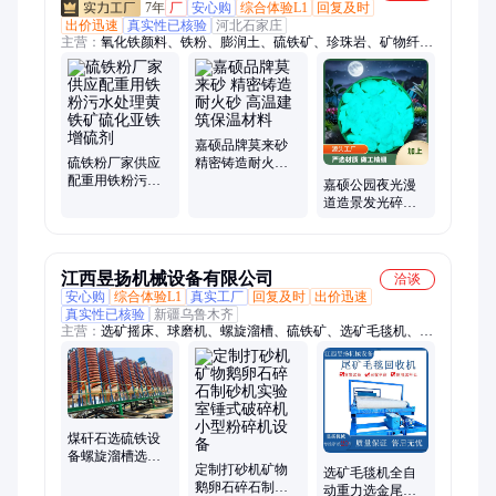
7年
厂
安心购
综合体验L1
回复及时
出价迅速
真实性已核验
河北石家庄
主营：
氧化铁颜料、铁粉、膨润土、硫铁矿、珍珠岩、矿物纤
维、木质纤维、硅酸铝纤维、海泡石纤维、云母粉
嘉硕品牌莫来砂
硫铁粉厂家供应
精密铸造耐火砂
配重用铁粉污水
高温建筑保温材
嘉硕公园夜光漫
处理黄铁矿硫化
料
道造景发光碎石
亚铁增硫剂
机 夜光石 8-15mm
江西昱扬机械设备有限公司
洽谈
安心购
综合体验L1
真实工厂
回复及时
出价迅速
真实性已核验
新疆乌鲁木齐
主营：
选矿摇床、球磨机、螺旋溜槽、硫铁矿、选矿毛毯机、浮
选机
煤矸石选硫铁设
备螺旋溜槽选矿
定制打砂机矿物
选矿毛毯机全自
机石英砂赤铁矿
鹅卵石碎石制砂
动重力选金尾矿
红土矿选矿设备