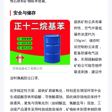
饰石材和矿物标本收藏。
安全与储存
硫铁矿粉尘具有爆
炸性，空气中最低
爆炸浓度约为
150g/m³。储存时
应控制粉尘浓度，
配备防爆电气设
备。长期接触硫铁
矿粉尘可能导致呼
济南远扬化工有限公司
吸道刺激，建议作
业时佩戴防尘口罩。

化学稳定性方面，硫铁矿易被氧化，特别是在潮湿环境中会
生成硫酸亚铁和硫酸，导致酸腐蚀。因此储存场地应保持干
燥通风，避免与强氧化剂（如硝酸盐、氯酸盐等）混放。工
业级产品通常采用吨袋或散装储存，矿物标本则需单独防潮