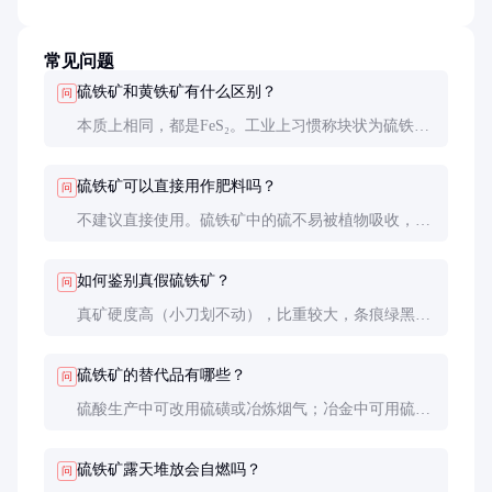
常见问题
硫铁矿和黄铁矿有什么区别？
问
本质上相同，都是FeS₂。工业上习惯称块状为硫铁
矿，结晶良好的矿物标本称黄铁矿。黄铁矿通常指晶
体形态完整、纯度较高的品种。
硫铁矿可以直接用作肥料吗？
问
不建议直接使用。硫铁矿中的硫不易被植物吸收，且
可能造成土壤酸化。需经过氧化焙烧等加工转化为硫
酸或硫酸盐肥料。
如何鉴别真假硫铁矿？
问
真矿硬度高（小刀划不动），比重较大，条痕绿黑
色。假矿通常为黄铜矿或人工染色，硬度低，条痕颜
色不同。
硫铁矿的替代品有哪些？
问
硫酸生产中可改用硫磺或冶炼烟气；冶金中可用硫化
钠等替代。但从经济性考虑，硫铁矿仍具有明显优
势。
硫铁矿露天堆放会自燃吗？
问