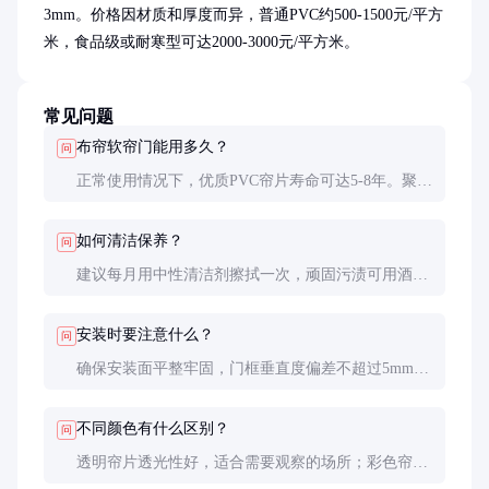
3mm。价格因材质和厚度而异，普通PVC约500-1500元/平方
米，食品级或耐寒型可达2000-3000元/平方米。
常见问题
布帘软帘门能用多久？
问
正常使用情况下，优质PVC帘片寿命可达5-8年。聚酯
纤维材料更耐用，可达10年以上。实际寿命受使用频
率和环境条件影响较大。
如何清洁保养？
问
建议每月用中性清洁剂擦拭一次，顽固污渍可用酒精
轻擦。避免使用尖锐物品刮擦，定期检查固定件是否
松动。
安装时要注意什么？
问
确保安装面平整牢固，门框垂直度偏差不超过5mm。
帘片底部应离地约50mm，避免拖地磨损。在风压较
大的场所可考虑加装防风杆。
不同颜色有什么区别？
问
透明帘片透光性好，适合需要观察的场所；彩色帘片
能阻挡部分紫外线，适合食品加工区；荧光条帘片增