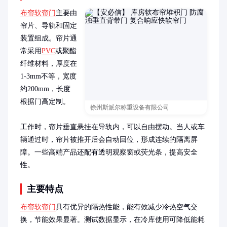
布帘软帘门
主要由
帘片、导轨和固定
装置组成。帘片通
常采用
PVC
或聚酯
纤维材料，厚度在
1-3mm不等，宽度
约200mm，长度
根据门高定制。

徐州斯派尔称重设备有限公司
工作时，帘片垂直悬挂在导轨内，可以自由摆动。当人或车
辆通过时，帘片被推开后会自动回位，形成连续的隔离屏
障。一些高端产品还配有透明观察窗或荧光条，提高安全
性。
主要特点
布帘软帘门
具有优异的隔热性能，能有效减少冷热空气交
换，节能效果显著。测试数据显示，在冷库使用可降低能耗