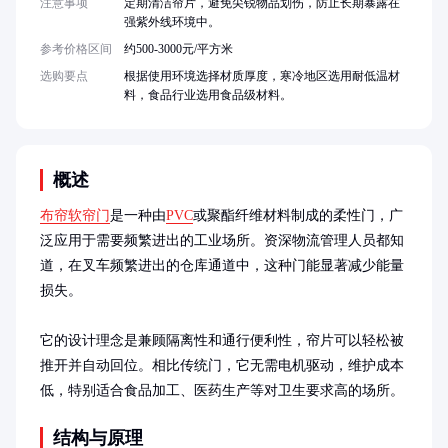
注意事项
定期清洁帘片，避免尖锐物品划伤，防止长期暴露在
强紫外线环境中。
参考价格区间
约500-3000元/平方米
选购要点
根据使用环境选择材质厚度，寒冷地区选用耐低温材
料，食品行业选用食品级材料。
概述
布帘软帘门
是一种由
PVC
或聚酯纤维材料制成的柔性门，广
泛应用于需要频繁进出的工业场所。资深物流管理人员都知
道，在叉车频繁进出的仓库通道中，这种门能显著减少能量
损失。

它的设计理念是兼顾隔离性和通行便利性，帘片可以轻松被
推开并自动回位。相比传统门，它无需电机驱动，维护成本
低，特别适合食品加工、医药生产等对卫生要求高的场所。
结构与原理