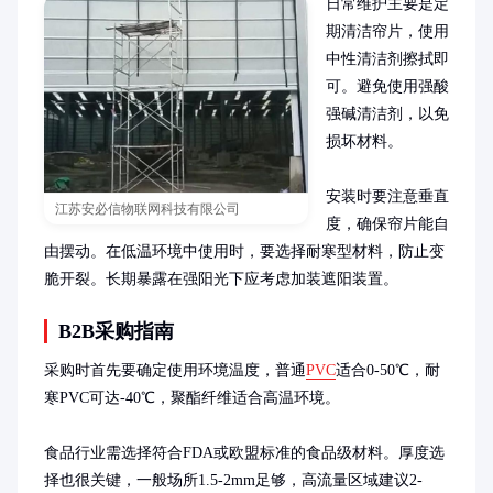
日常维护主要是定
期清洁帘片，使用
中性清洁剂擦拭即
可。避免使用强酸
强碱清洁剂，以免
损坏材料。

安装时要注意垂直
江苏安必信物联网科技有限公司
度，确保帘片能自
由摆动。在低温环境中使用时，要选择耐寒型材料，防止变
脆开裂。长期暴露在强阳光下应考虑加装遮阳装置。
B2B采购指南
采购时首先要确定使用环境温度，普通
PVC
适合0-50℃，耐
寒PVC可达-40℃，聚酯纤维适合高温环境。

食品行业需选择符合FDA或欧盟标准的食品级材料。厚度选
择也很关键，一般场所1.5-2mm足够，高流量区域建议2-