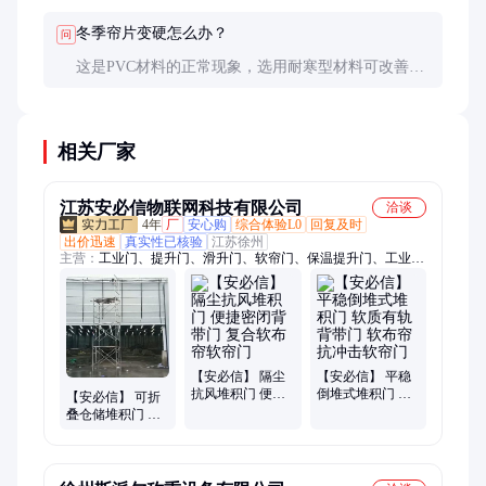
强警示效果，适合叉车通道。
冬季帘片变硬怎么办？
问
这是PVC材料的正常现象，选用耐寒型材料可改善。
也可在门内侧加装热风幕，提高局部温度。切勿强行
弯曲冰冻的帘片。
相关厂家
江苏安必信物联网科技有限公司
洽谈
4年
厂
安心购
综合体验L0
回复及时
出价迅速
真实性已核验
江苏徐州
主营：
工业门、提升门、滑升门、软帘门、保温提升门、工业滑
升门、分节式滑升门、钢质滑升门、消防提升门、分段式提升
门、快速门、堆积门、pvc快速门、软质快速门、工业提升门、
车间大门、螺旋快速门、工业快速门、汽车衡、120吨地磅、100
吨地磅、150吨地磅、180吨地磅、200吨地磅
【安必信】 隔尘
【安必信】 平稳
抗风堆积门 便捷
倒堆式堆积门 软
【安必信】 可折
密闭背带门 复合
质有轨背带门 软
叠仓储堆积门 加
软布帘软帘门
布帘抗冲击软帘
工厂洗车场背带
门
门 地下室软布帘
软帘门