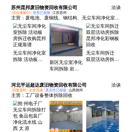
食品厂加工机械
药食品设备快速
越品质 聚赢上
苏州昆邦废旧物资回收有限公司
洽谈
设备 天 津
上门估价
门快速
综合体验L0
资质已核验
江苏苏州
主营：
废电池、废铜线、钢结构、无尘车间净化室拆
除、注塑机、pld模块、集装箱、cpu模块、ccd相机、
商场ktv、模具钢、二手库存、诚信回收、燃气锅炉、
工控模块、配件回收、自动喷涂、工业相机、废旧金
属、纸箱销毁、相机回收、回收服务、空调回收、电
无尘车间净化室
无尘车间拆迁
梯回收、铝板收购、西门子pld
拆除 活动板房
双层活动房拆除
新区无尘室净化
拆迁收购昆邦正
昆邦净化彩钢板
车间拆除 岩棉
规靠谱
回收
板收购 昆邦正
规公司
河北平运超达废旧物资回收有限公司
洽谈
回复及时
出价迅速
真实性已核验
山西朔州
主营：
工厂设备整体拆除回收