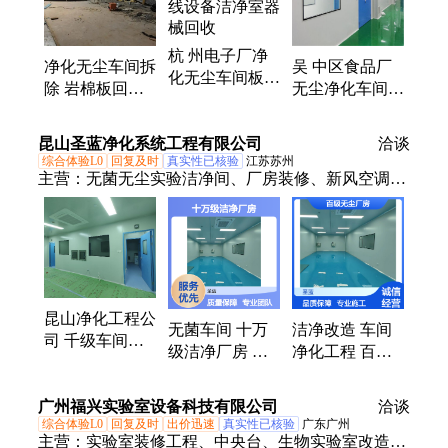
电子废料线路板、废旧变压器回收、行车回收、配电
柜回收、发电机回收、注塑机回收、自动化设备回
杭 州电子厂净
收、电子元器件回收、车床回收、二手设备回收、化
净化无尘车间拆
吴 中区食品厂
化无尘车间板拆
工设备回收、加工中心回收
除 岩棉板回收
无尘净化车间拆
除 工厂流水线
场地板房收购处
除回收 自动化
设备洁净室器械
理
设备收购 整厂
昆山圣蓝净化系统工程有限公司
回收
洽谈
打包
综合体验L0
回复及时
真实性已核验
江苏苏州
主营：
无菌无尘实验洁净间、厂房装修、新风空调系
统安装
昆山净化工程公
无菌车间 十万
洁净改造 车间
司 千级车间装
级洁净厂房 环
净化工程 百级
修 洁净无尘室
保安全 医疗器
无尘厂房 合规
厂房设计施工
械车间
认证 制药厂净
拆除改造
广州福兴实验室设备科技有限公司
洽谈
化施工
综合体验L0
回复及时
出价迅速
真实性已核验
广东广州
主营：
实验室装修工程、中央台、生物实验室改造工