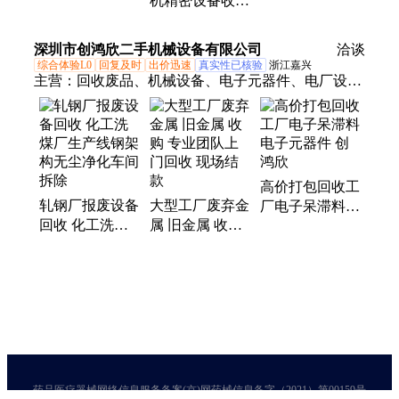
机精密设备收购
收购废旧集装箱
专业 二手锅炉
专业净化无尘车
活动房 货走款
设备电镀流水线
间活动板房拆除
深圳市创鸿欣二手机械设备有限公司
到
回收
洽谈
回收
综合体验L0
回复及时
出价迅速
真实性已核验
浙江嘉兴
主营：
回收废品、机械设备、电子元器件、电厂设备
拆除回收、酒店设备、音响设备
高价打包回收工
轧钢厂报废设备
大型工厂废弃金
厂电子呆滞料
回收 化工洗煤
属 旧金属 收购
电子元器件 创
厂生产线钢架构
专业团队上门回
鸿欣
无尘净化车间拆
收 现场结款
除
药品医疗器械网络信息服务备案(京)网药械信息备字（2021）第00159号