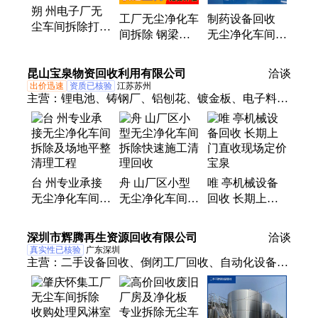
朔 州电子厂无
工厂无尘净化车
制药设备回收
尘车间拆除打包
间拆除 钢梁钢
无尘净化车间拆
食品包装厂净化
柱有色金属废铁
除 淘汰报废生
流水线 山 西 太
焦化厂设备打包
产线收购 出价
昆山宝泉物资回收利用有限公司
原
洽谈
高
出价迅速
资质已核验
江苏苏州
主营：
锂电池、铸钢厂、铝刨花、镀金板、电子料、
回收pvc、化工厂、旧金属、旧厂房、电缆线、pcb电
镀、干燥机、变压器、镀锡铜、焊锡条、纺织厂、挂
镀线、蒸发器、电镀机、废焊锡、废铜米、废锡线、
熔喷机、电镀线、发电机
台 州专业承接
舟 山厂区小型
唯 亭机械设备
无尘净化车间拆
无尘净化车间拆
回收 长期上门
除及场地平整清
除快速施工清理
直收现场定价
理工程
回收
宝泉
深圳市辉腾再生资源回收有限公司
洽谈
真实性已核验
广东深圳
主营：
二手设备回收、倒闭工厂回收、自动化设备回
收、无尘车间回收、中央空调回收、工业机器人回
收、自动化生产线回收、波峰焊回收、锂电池生产线
回收、端子机回收、冷库回收、包装机回收、电子厂