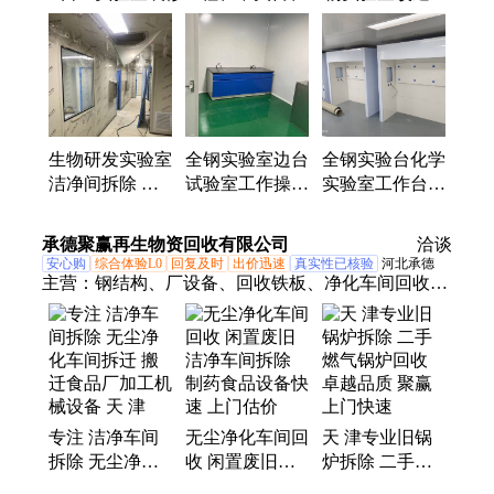
程、暖通净化工程、无尘净化车间、储物架、废气处
理、无菌室、实验柜、理化室、药品柜、酸碱柜、实
验桌、仪器台、通风柜、检测室、安全柜、操作台、
洁净室、样品柜、气瓶柜、实验台、储存柜、PCR装
修工程、PP实验台
生物研发实验室
全钢实验室边台
全钢实验台化学
洁净间拆除 改
试验室工作操作
实验室工作台
造 无尘净化车
中央台 理化板
承重耐酸碱理化
间
家具
板操作台厂家
承德聚赢再生物资回收有限公司
洽谈
安心购
综合体验L0
回复及时
出价迅速
真实性已核验
河北承德
主营：
钢结构、厂设备、回收铁板、净化车间回收、
无尘车间回收、净化板回收、废旧电缆、电缆回收、
二手变压器、流水线设备、高低压电缆、变压器回
收、二手制冷设备、废旧设备回收、制冷设备回收、
废旧物资回收、钨条乌棒钨粉回收
专注 洁净车间
无尘净化车间回
天 津专业旧锅
拆除 无尘净化
收 闲置废旧洁
炉拆除 二手燃
车间拆迁 搬迁
净车间拆除 制
气锅炉回收 卓