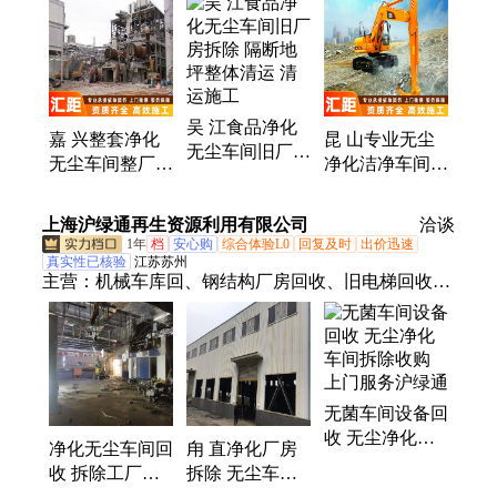
吴 江食品净化
嘉 兴整套净化
昆 山专业无尘
无尘车间旧厂房
无尘车间整厂拆
净化洁净车间彩
拆除 隔断地坪
除 打包清空厂
钢板隔断拆除
整体清运 清运
区清场
地坪施工清运
上海沪绿通再生资源利用有限公司
施工
洽谈
1年
档
安心购
综合体验L0
回复及时
出价迅速
真实性已核验
江苏苏州
主营：
机械车库回、钢结构厂房回收、旧电梯回收、
手脚架回收、金属废料回收、工业机器人回收、变压
器回收、电缆电线回收
无菌车间设备回
收 无尘净化车
净化无尘车间回
甪 直净化厂房
间拆除收购 上
收 拆除工厂流
拆除 无尘车间
门服务沪绿通