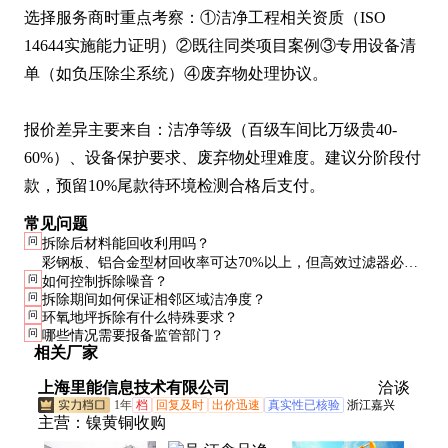
选择服务商时重点考察：①洁净工程相关资质（ISO 
14644实施能力证明）②既往同类项目案例③专用设备清
单（如负压除尘系统）④废弃物处理协议。

报价差异主要来自：洁净等级（百级车间比万级贵40-
60%）、设备保护要求、废弃物处理难度。建议分阶段付
款，预留10%尾款待环境检测合格后支付。
常见问题
问
拆除后材料能回收利用吗？
彩钢板、铝合金型材回收率可达70%以上，但高效过滤器必须
问
如何控制拆除噪音？
报废处理。回收材料需经彻底清洁，且不能用于更高级别洁净
问
拆除期间如何保证相邻区域洁净度？
室。
问
环氧地坪拆除有什么特殊要求？
问
哪些情况需要报备监管部门？
相关厂家
上海里能信息技术有限公司
洽谈
1年
档
回复及时
出价迅速
真实性已核验
浙江嘉兴
主营：
镍黄铜收购