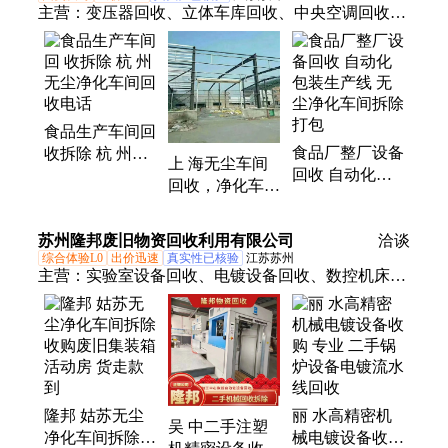
主营：
变压器回收、立体车库回收、中央空调回收、
整厂拆除、钢结构拆除、酒店宾馆拆除、电梯拆除回
收、设备回收、注塑机回收、废铜回收、电子废料回
收、货架回收、机器人回收、驱动器回收、电线电缆
回收、自动化设备回收、化工设备回收、电子元器件
食品生产车间回
回收、加工中心回收、反应釜回收、废旧金属回收、
食品厂整厂设备
收拆除 杭 州无
磨床铣床回收、配电柜回收、废铝回收、冷库回收
上 海无尘车间
回收 自动化包
尘净化车间回
回收，净化车间
装生产线 无尘
收电话
回 收，专业拆
净化车间拆除打
除净化无尘厂房
苏州隆邦废旧物资回收利用有限公司
包
洽谈
综合体验L0
出价迅速
真实性已核验
江苏苏州
主营：
实验室设备回收、电镀设备回收、数控机床车
床、钢结构厂房拆除、喷涂流水线拆除、化工厂拆
除、食品厂拆除、自动化设备、化工厂设备、注塑机
回收、ps塑料回收、铝废边角料、铝屑铝刨花、回收
电缆线、废旧金属回、活动板房集装箱回收、热处理
设备流水线、模具钢回收
隆邦 姑苏无尘
丽 水高精密机
吴 中二手注塑
净化车间拆除
械电镀设备收购