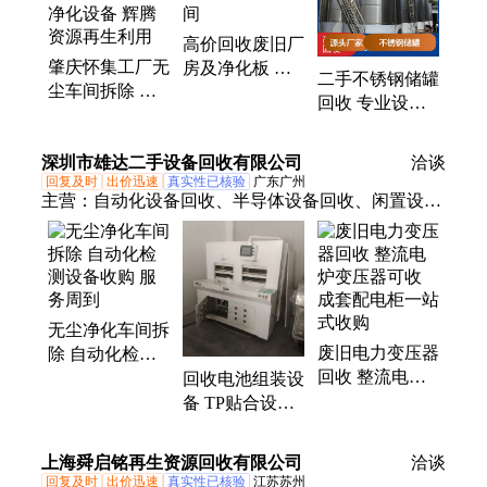
设备回收、喷油设备回收、自动绕线机回收、电缆电
高价回收废旧厂
线回收、纸尿裤生产设备回收、自动化机械手臂回
肇庆怀集工厂无
房及净化板 专
收、服装厂设备回收、灯饰厂设备回收、污水处理设
二手不锈钢储罐
尘车间拆除 收
业拆除无尘车间
备回收、整厂设备回收、电镀设备回收、回收二手机
回收 专业设备
购处理风淋室净
械设备
处理 免费上门
化设备 辉腾资
服务
深圳市雄达二手设备回收有限公司
源再生利用
洽谈
回复及时
出价迅速
真实性已核验
广东广州
主营：
自动化设备回收、半导体设备回收、闲置设备
回收、工控配件回收、smt设备回收、口罩机回收、
非标自动化设备回收、电镀设备回收、电子设备回
收、封装设备、线路板厂设备回收、电池设备、回收
二手设备、检测设备回收、废铜回收、电子元件、
无尘净化车间拆
pcb电路板、喷涂设备、软包电池设备回收、电机回
废旧电力变压器
除 自动化检测
收、机械回收、回收报废设备、smt接驳台、废铝回
回收 整流电炉
设备收购 服务
回收电池组装设
收、锂电池设备回收
变压器可收 成
周到
备 TP贴合设备
套配电柜一站式
焊接机收购欢迎
收购
询价
上海舜启铭再生资源回收有限公司
洽谈
回复及时
出价迅速
真实性已核验
江苏苏州