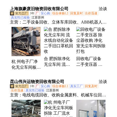
水线设备 废旧
设备 工厂流水
收购沪绿通
线数控机床回收
上海旗豪废旧物资回收有限公司
洽谈
沪绿通
3年
厂
安心购
综合体验L2
回复及时
出价迅速
真实性已核验
江苏苏州
主营：
二手设备回收、立体车库回收、ABB机器人回
收、整场拆除回收、化工厂拆除回收、净化车间拆除
回收、冷库板拆除回收、电线电缆回收、反应釜回
收、注塑机回收、加工中心回收、数控车床回收、变
压器回收、锅炉回收、中央空调回收、制冷设备回
收、废旧金属回收、机械车库回收、废铜回收、机密
合 肥拆除净化
回收电厂设备
文件销毁、冷水机组回收、废旧变压器回收、二手机
杭 州电子厂净
无尘车间 流水
二手变压器 除
床回收、黄铜回收
化无尘车间板拆
线自动化设备二
尘器收购 净化
除 工厂流水线
手旧口罩机回收
室无尘车间拆除
设备洁净室器械
昆山伟兴运物资回收有限公司
打包
洽谈
回收
1年
厂
安心购
综合体验L1
真实工厂
回复及时
出价迅速
真实性已核验
江苏苏州
主营：
电线电缆回收、收购金属废料、机械车位回
收、电梯拆除回收、整厂拆除回收、水泥厂拆除、电
子厂拆除、锅炉拆除、化工厂拆除、电镀厂拆除、钢
结构厂房收购、伺服驱动器回收、工业机器人回收、