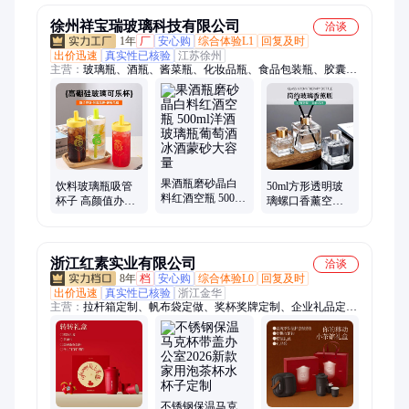
定制
定制
杯
徐州祥宝瑞玻璃科技有限公司
洽谈
1年
厂
安心购
综合体验L1
回复及时
出价迅速
真实性已核验
江苏徐州
主营：
玻璃瓶、酒瓶、酱菜瓶、化妆品瓶、食品包装瓶、胶囊
瓶、香薰瓶、饮料瓶、橄榄油瓶、燕窝瓶、储物罐、蜡烛杯、膏
霜瓶、洗手液瓶、喷雾瓶、咖啡瓶、奶瓶、水杯、精油瓶
果酒瓶磨砂晶白
饮料玻璃瓶吸管
50ml方形透明玻
料红酒空瓶 500ml
杯子 高颜值办公
璃螺口香薰空瓶
洋酒玻璃瓶葡萄
室高硼硅玻璃杯
卧室厕所干花无
酒冰酒蒙砂大容
便携水杯耐高温
火藤条香薰瓶子
量
茶杯
浙江红素实业有限公司
洽谈
8年
档
安心购
综合体验L0
回复及时
出价迅速
真实性已核验
浙江金华
主营：
拉杆箱定制、帆布袋定做、奖杯奖牌定制、企业礼品定
制、保温杯定制、茶具定制、礼品套装定制、冰箱贴定制、文创
礼品定制、商务礼品定制、运动包定制、伴手礼定制、毛绒公仔
定制、高端礼品定制、节日礼品定制、员工伴手礼定制、POLO
衫定制、定制礼盒、笔记本定制、办公礼品定制、周年庆礼品定
制、T恤文化衫定制、钛杯定制、纪念章定制、双肩包定做
不锈钢保温马克