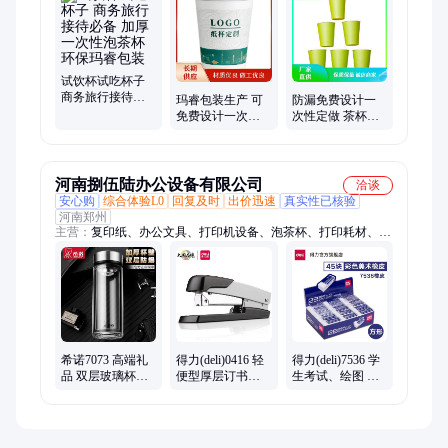
试饮杯试吃杯子
商务旅行接待必
玛睿包装生产 可
防漏免费设计一
备 加厚一次性泡
免费设计一次性
次性定做 茶杯折
茶杯 环保玛睿包
茶杯折纸 多种样
纸 多种规格图案
装
式图案
大批量生产
河南捌伍陆办公设备有限公司
洽谈
安心购
综合体验L0
回复及时
出价迅速
真实性已核验
河南郑州
主营：
复印纸、办公文具、打印机设备、泡茶杯、打印耗材、办
公电器
希诺7073 高端礼
得力(deli)0416 轻
得力(deli)7536 学
品 双层玻璃杯带
便型厚层订书机/
生考试、绘图 美
过滤网泡茶杯 高
订书器 金属材质
术橡皮擦 学生学
档商务水杯
可钉50页 银色
习 办公用品
380ML