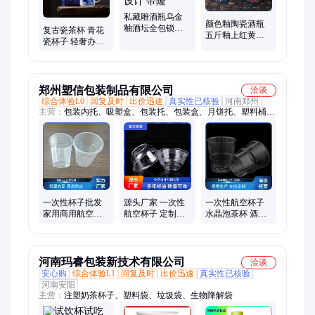
私藏雕酒瓶乌金
颜色釉陶瓷酒瓶
釉酒坛全包锁扣
复古瓷茶杯 青花
五斤釉上红黄花
礼盒套装激光雕
瓷杯子 轻奢办公
鸟酒坛 现货加工
刻可设计 帝隆
杯 陶瓷水杯 帝隆
定制 帝隆厂家
厂家定制
郑州塑信包装制品有限公司
洽谈
综合体验L0
回复及时
出价迅速
真实性已核验
河南郑州
主营：
包装内托、吸塑盒、包装托、包装盒、月饼托、塑料桶、
化工桶、塑料瓶、塑料盒、塑料油壶、色拉油壶、塑料油桶、吸
塑托盘、色拉油桶、花生油瓶、月饼内托、透明油瓶、食用油
桶、内托盒子、食用油壶、食用油瓶、塑料油瓶、塑料水桶、色
拉油瓶、碗碟子杯
一次性杯子批发
源头厂家 一次性
一次性航空杯子
家用商用航空杯
航空杯子 定制广
水晶泡茶杯 酒店
食品级材质加工
告杯办公待客隐
散装四件套便携
喝水喝茶杯
茶 喝水喝茶杯
式
河南玛睿包装新技术有限公司
洽谈
安心购
综合体验L1
回复及时
出价迅速
真实性已核验
河南安阳
主营：
注塑奶茶杯子、塑料袋、垃圾袋、生物降解袋