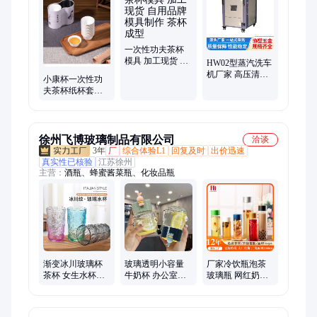
一次性功夫茶杯
模具 加工现货 自
HW02型蒸汽洗车
用品牌 模具制作
机厂家 高压清洗
小康杯一次性功
茶杯成型
设备 应用领域广
夫茶杯纸杯套装
泛 协塑
旅行便携式茶具
高档环保健康杯
徐州飞博玻璃制品有限公司
洽谈
3年
厂
综合体验L1
回复及时
出价迅速
真实性已核验
江苏徐州
主营：
酒瓶、蜂蜜酱菜瓶、化妆品瓶
渐变冰川玻璃杯
玻璃透明小容量
厂家冷饮瓶泡茶
茶杯 女生水杯网
牛奶杯 办公室泡
玻璃瓶 网红奶茶
红ins高颜值家用
茶杯 可爱精灵水
瓶果汁饮料瓶可
新款杯子
杯 带盖密封咖啡
印刷logo
杯