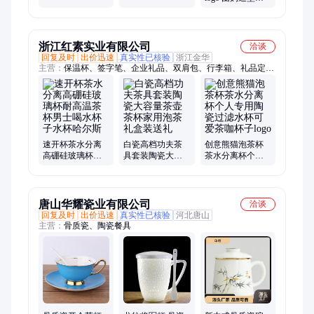
具茶杯套装
送礼礼品
特 家用玻璃 厂家
浙江红素实业有限公司
洽谈
回复及时
出价迅速
真实性已核验
浙江金华
主营：
保温杯、签字笔、企业礼品、双肩包、行李箱、礼品定
制、节日礼品、福利礼品、促销礼品、宣传礼品、创意礼品、展
会礼品、活动礼品、商务礼品、会议伴手礼、周年纪念品、客户
随手礼、笔记本、伴手礼、商务伴手礼、文创礼品、工装定做、
公司礼品定制、员工福利礼品、中秋节礼品定制
速开杯茶水分离
白瓷高档功夫茶
创意熊猫泡茶杯
高硼硅玻璃杯耐
具套装陶瓷大容
茶水分离杯个人
高温茶杯男士喝
量茶壶茶杯家用
专用陶瓷过滤水
水杯子水杯哈尔
泡茶礼盒装送礼
杯可爱茶咖杯子
斯
logo
唐山华耀瓷业有限公司
洽谈
回复及时
出价迅速
真实性已核验
河北唐山
主营：
骨质瓷、陶瓷餐具