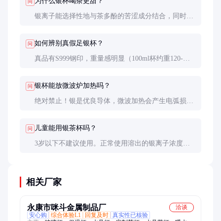
为什么银杯喝茶更甜？
问
理。
银离子能选择性地与茶多酚的苦涩成分结合，同时促
进氨基酸释放。日本静冈大学研究发现，银杯可使茶
汤的甘甜度提升约20%。
如何辨别真假足银杯？
问
真品有S999钢印，重量感明显（100ml杯约重120-
150g），敲击声清脆悠长。最简单方法是用磁铁测
试，纯银完全无磁性反应。
银杯能放微波炉加热吗？
问
绝对禁止！银是优良导体，微波加热会产生电弧损坏
杯子。建议用热水温杯，或倒入预热过的茶汤。
儿童能用银茶杯吗？
问
3岁以下不建议使用。正常使用溶出的银离子浓度极
低（<0.05mg/L），远低于WHO饮用水标准
（0.1mg/L），但儿童代谢系统尚未发育完全，需谨
慎。
相关厂家
永康市咪斗金属制品厂
洽谈
安心购
综合体验L1
回复及时
真实性已核验