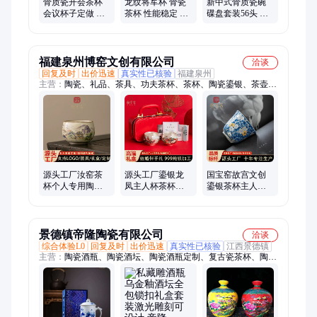
骨质瓷开会茶杯
龙纹将军杯 骨瓷
新中式骨质瓷碗
会议杯子定做 带
茶杯 性能稳定 华
碟盘套装56头 婚
碟盖杯定制logo刻
耀瓷业 品质可靠
庆员工礼品 防潮
字 华耀瓷业
抗压
福建泉州博窑文创有限公司
洽谈
回复及时
出价迅速
真实性已核验
福建泉州
主营：
陶瓷、礼品、茶具、功夫茶杯、茶杯、陶瓷鎏银、茶壶、
盖碗、伴手礼
源头工厂汝窑茶
源头工厂鎏银龙
国宝窑故宫文创
杯个人专用陶瓷
凤主人杯茶杯夫
鎏银茶杯主人杯
主人杯高端茶具
妻对杯七夕情侣
陶瓷品茗杯礼盒
新中式杯子支持
杯子送新人结婚
装送朋友客户伴
批发
礼物
手礼
景德镇帝隆陶瓷有限公司
洽谈
综合体验L0
回复及时
出价迅速
真实性已核验
江西景德镇
主营：
陶瓷酒瓶、陶瓷酒坛、陶瓷酒瓶定制、复古瓷茶杯、陶瓷
酒具、陶瓷杯、陶瓷酒瓶厂家、陶瓷酒坛定制、陶瓷酒坛厂家、
陶瓷酒瓶礼盒、复古陶瓷酒瓶、复古陶瓷酒坛、乌金釉陶瓷酒
坛、陶瓷酒瓶礼盒套装、陶瓷陈酿酒瓶、青釉陶瓷酒瓶、原浆酒
瓶、仿青铜陶瓷酒瓶