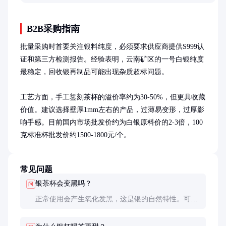
助消费者做出理性决策。
B2B采购指南
批量采购时首要关注银料纯度，必须要求供应商提供S999认
证和第三方检测报告。经验表明，云南矿区的一号白银纯度
最稳定，回收银再制品可能出现杂质超标问题。

工艺方面，手工錾刻茶杯的溢价率约为30-50%，但更具收藏
价值。建议选择壁厚1mm左右的产品，过薄易变形，过厚影
响手感。目前国内市场批发价约为白银原料价的2-3倍，100
克标准杯批发价约1500-1800元/个。
常见问题
银茶杯会变黑吗？
问
正常使用会产生氧化发黑，这是银的自然特性。可用
牙膏或专用擦银布清洁，保留适当氧化层反而能提升
茶汤口感。严重变黑可能接触了硫化物，需及时处