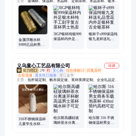
主营：
玻璃杯、保温杯、水晶杯、定制茶杯、水晶茶杯、暖水
壶、保温瓶、热水瓶、保温桶、咖啡杯、塑料杯、马克杯、拳击
仪、膳魔师、透明水杯、刻字水杯、健身水杯、激光雕刻、小熊
水杯、泡茶水杯、透明杯子、保温煮锅、吸管水杯、太空杯子、
旅行水壶
3IGP银杯纯银999
银杯子s999保温纯
保温杯内外足银
银九龙杯送礼品
金属浮雕水杯
水杯纯手工刻字
雪花内外足银杯
S999正品杯男士
复古茶杯男士热
复古全银茶杯
高档商务礼品内
卖
外足银茶杯保温
保健杯
义乌童心工艺品有限公司
洽谈
2年
档
安心购
综合体验L0
回复及时
出价迅速
真实性已核验
浙江金华
主营：
拉杆箱定制、帆布袋定做、奖杯奖牌定制、企业礼品定
制、保温杯定制、茶具定制、礼品套装定制、冰箱贴定制、文创
礼品定制、商务礼品定制、运动包定制、伴手礼定制、毛绒公仔
定制、高端礼品定制、节日礼品定制、员工伴手礼定制、POLO
衫定制、定制礼盒、笔记本定制、办公礼品定制、周年庆礼品定
制、T恤文化衫定制、钛杯定制、纪念章定制
哈尔斯高硼硅玻
哈尔斯 316 不锈
316不锈钢保温杯
璃杯茶水分离速
钢保温杯男女商
儿童学生水杯子
开杯耐高温男士
务车载泡茶杯
男女士高颜值大
茶杯喝水杯子可
430ml 简约高档可
容量便携运动茶