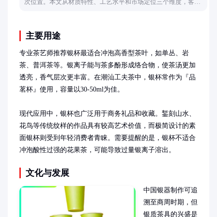
次位置。本文从材质特性、工艺水平和市场定位三个维度，客观
分析钛杯的产品档次及核心价值。
主要用途
专业茶艺师推荐银杯最适合冲泡高香型茶叶，如单丛、岩
茶、普洱茶等。银离子能与茶多酚形成络合物，使茶汤更加
透亮，香气层次更丰富。在潮汕工夫茶中，银杯常作为『品
茗杯』使用，容量以30-50ml为佳。

现代应用中，银杯也广泛用于商务礼品和收藏。錾刻山水、
花鸟等传统纹样的作品具有较高艺术价值，而极简设计的素
面银杯则受到年轻消费者青睐。需要提醒的是，银杯不适合
冲泡酸性过强的花果茶，可能导致过量银离子溶出。
文化与发展
中国银器制作可追
溯至商周时期，但
银质茶具的兴盛是