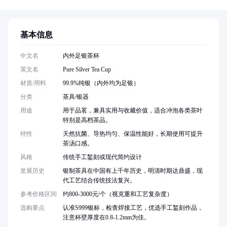
基本信息
中文名
内外足银茶杯
英文名
Pure Silver Tea Cup
材质/用料
99.9%纯银（内外均为足银）
分类
茶具/银器
用途
用于品茗，兼具实用与收藏价值，适合冲泡各类茶叶
特别是高档茶品。
特性
天然抗菌、导热均匀、保温性能好，长期使用可提升
茶汤口感。
风格
传统手工錾刻或现代简约设计
发展历史
银制茶具在中国有上千年历史，明清时期达鼎盛，现
代工艺结合传统技法复兴。
参考价格区间
约800-3000元/个（视克重和工艺复杂度）
选购要点
认准S999银标，检查焊接工艺，优选手工錾刻作品，
注意杯壁厚度在0.8-1.2mm为佳。