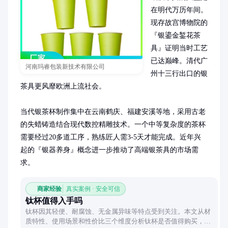
在明代万历年间。
现存故宫博物院的
『银鎏金錾花茶
具』证明当时工艺
已达巅峰。清代广
河南玛睿包装新技术有限公司
州十三行出口的银
茶具更风靡欧洲上流社会。

当代银茶杯制作集中在云南鹤庆、福建安溪等地，采用古老
的失蜡铸造结合现代数控精雕技术。一个中等复杂度的茶杯
需要经过20多道工序，熟练匠人需3-5天才能完成。近年兴
起的『银器养身』概念进一步推动了高端银茶具的市场需
求。
商家经验
真实案例 · 安全可信
钛杯值得入手吗
钛杯因其轻便、耐腐蚀、无金属异味等特点受到关注。本文从材
质特性、使用场景和性价比三个维度分析钛杯是否值得购买，帮