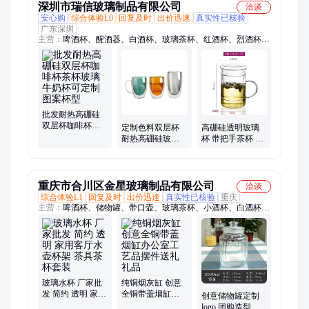
深圳市瑞信玻璃制品有限公司
洽谈
安心购
综合体验L0
回复及时
出价迅速
真实性已核验
广东深圳
主营：
啤酒杯、醒酒器、白酒杯、玻璃茶杯、红酒杯、烈酒杯、
高脚杯、玻璃杯、婚礼水晶、无铅水晶、玻璃酒杯、无铅玻璃、
玻璃花瓶、玻璃果盘、水晶玻璃、玻璃水杯、欧式饮料杯、斜口
倒酒器、威士忌酒杯、带刻度七字、玻璃水晶杯、高硼硅牛奶
杯、鸡尾酒杯餐厅、快速醒酒器、小洋酒杯、花瓣酒樽
批发耐热高硼硅
双层杯咖啡杯茶
定制色料双层杯
高硼硅透明玻璃
杯玻璃牛奶杯可
耐热高硼硅玻璃
杯 带把手茶杯 简
定制图案杯型
茶杯牛奶杯把手
约办公泡茶杯 健
咖啡杯蓝色
康材质
重庆市合川区金星玻璃制品有限公司
洽谈
综合体验L1
回复及时
出价迅速
真实性已核验
重庆
主营：
啤酒杯、储物罐、带口壶、玻璃茶杯、小酒杯、白酒杯、
茶水杯、分酒壶、烟灰缸、玻璃罐、玫瑰杯、玻璃瓶、斜口壶、
果汁瓶、珍珠杯把、啤酒水杯、玻璃酒杯、酒杯定制、玻璃茶
壶、酒店水杯、圆形水杯、红酒杯、洋酒杯、白酒杯套装、传统
酒杯套装
玻璃水杯 厂家批
纯铜烟灰缸 创意
发 简约 透明 家用
全铜带盖烟缸办
创意储物罐定制
客厅水壶杯架 茶
公室工艺品摆件
logo 团购造型独