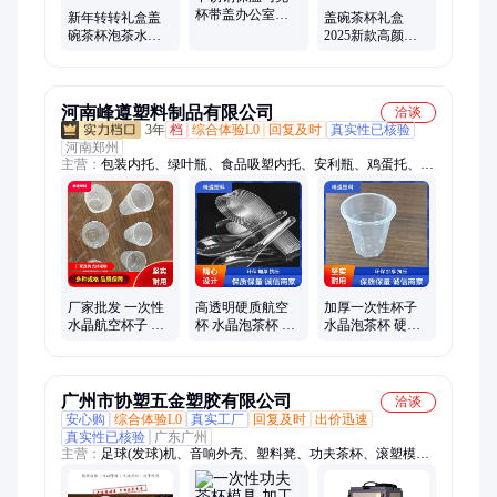
杯带盖办公室
新年转转礼盒盖
盖碗茶杯礼盒
2026新款家用泡
碗茶杯泡茶水杯
2025新款高颜值
茶杯水杯子定制
子节日送礼茶具
泡茶杯子茶具套
套装保温杯
装保温杯新年元
旦礼物
河南峰遵塑料制品有限公司
洽谈
3年
档
综合体验L0
回复及时
真实性已核验
河南郑州
主营：
包装内托、绿叶瓶、食品吸塑内托、安利瓶、鸡蛋托、化
工桶、酵素桶、堆码桶、可降解餐盒、塑料桶、塑料瓶、塑料
壶、色拉油壶、塑料油桶、吸塑托盘、洗衣液瓶、色拉油桶、植
绒吸塑内托、花生油瓶、化妆品吸塑托、食用油桶、洗手液瓶、
食用油壶、塑料油瓶、水果托盘
厂家批发 一次性
高透明硬质航空
加厚一次性杯子
水晶航空杯子 加
杯 水晶泡茶杯 耐
水晶泡茶杯 硬质
厚家用整箱 饮料
高温杯子定制现
航空杯 可加工定
杯透明茶杯
货直发
制批发
广州市协塑五金塑胶有限公司
洽谈
安心购
综合体验L0
真实工厂
回复及时
出价迅速
真实性已核验
广东广州
主营：
足球(发球)机、音响外壳、塑料凳、功夫茶杯、滚塑模具
设计、看台座椅、涉水喉(涉水管)、洗地机外壳