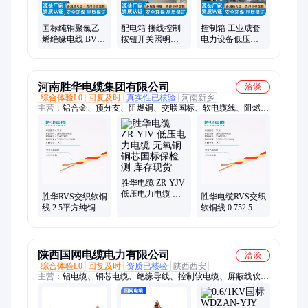
国标纯铜聚氯乙
配电箱 接线控制
控制箱 工业成套
烯绝缘电线 BVR
按钮开关照明箱
电力设备低压电
2.5平方多股软铜
电表箱 防尘防水
控柜 使用寿命长
线电缆 厂家现货
厂家直供
厂家定制
河南胜华电缆集团有限公司
洽谈
综合体验L0
回复及时
真实性已核验
河南新乡
主营：
铝合金、预分支、阻燃铜、交联国标、软电缆线、阻燃
铝、地埋线、芯电缆、电源线、芯新昕、电线电、电线yjv、低
压yjv、铠装铝、交联铜、交联铝、架空铝、平电线、kvv铜芯、
耐火铜、bttz防火、kvvr多股、bv单芯铜、ygc硅橡胶、1/3芯电线
胜华电缆 ZR-YJV
低压电力电缆 无
胜华RVS交织软铜
胜华电缆RVS交织
氧铜铜芯国标保
线 2.5平方纯铜芯
软铜线 0.752.5平
检测 库存现货
双绞线 国标CCC
方纯铜芯双绞 消
认证麻花线
防电源线 CCC认
证
陕西国网电缆电力有限公司
洽谈
综合体验L0
回复及时
资质已核验
陕西西安
主营：
铝电缆、铜芯电缆、绝缘导线、控制软电缆、屏蔽线软电
缆、YJV22铜线、国网电缆、电力电缆、高压电缆、芯25平方
铝、铠装地埋线、铝合金电缆、kvvrvvkvvrprvvp、预分支电缆、