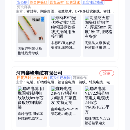
安心购
综合体验L1
回复及时
出价迅速
真实性已核验
河北廊坊
主营：
密封带、陶瓷纤维、法兰垫片、BVR多股软铜线、密封垫
片、高水基盘根、混编盘根环、高压石棉板、黑四氟盘根、氟橡
胶垫片、玻璃鳞片胶泥、碳纤维盘根环、三元乙丙丁腈板、金属
复合板垫片
非标BVR光伏桥
高温防火帘 陶瓷
架接地线纯铜国
纤维钢丝布 厚度
国标纯铜光伏板
标软铜线抗拉耐
5mm 宽度1米 常
接地线黄绿线
用压接牢固
用规格有备货
BVR多股软铜线
螺旋式绕圈伸缩
型
河南鑫峰电缆有限公司
洽谈
回复及时
出价迅速
真实性已核验
河南焦作
主营：
电缆、矿物质电缆、铝合金电缆、铜线、铠装电缆、电力
电缆
鑫峰电缆-ZR-YJV
鑫峰电缆-阻燃国
铜芯电力电缆 厂
标纯铜电线软线
家直发 支持定制
鑫峰电缆-VLV22
bvr单芯多股软铜
铝芯铠装电力电
线家装
缆线2345芯