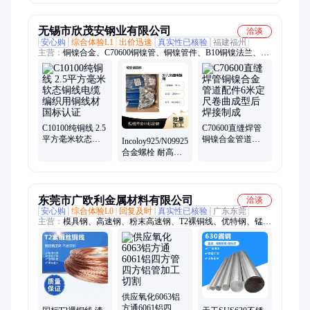
4/6/10/16/25平方
无锡市欣茂安钢业有限公司
洽谈
安心购
综合体验L1
出价迅速
真实性已核验
福建福州
主营：
铜镍合金、C70600铜镍管、铜镍管件、B10铜镍法兰、
B30铜镍弯头、C71500铜镍棒、铜镍管、铜镍板、铜镍法兰、镍
基合金、高温合金、因科洛伊、英科耐尔、哈氏合金、蒙乃尔、
镍基合金法兰管件、紫铜、黄铜、冷凝管、换热管、翅片管
C10100纯铜线 2.5
C70600直缝焊管
平方毫米软态铜
铜镍合金管道配
Incoloy925/N09925
线电缆编织用铜
件6米定尺卷曲成
合金螺栓 耐高温
线材国标认证
型后焊接制成
六角螺帽 法兰阀
门配套紧固件
东莞市广欧利金属材料有限公司
洽谈
安心购
综合体验L0
回复及时
真实性已核验
广东东莞
主营：
模具钢、高速钢、粉末高速钢、T2裸铜线、优特钢、锰
钢、镁合金、钛材、铜材、铝合金、不锈钢、透气钢
供应氧化6063铝
方通6061铝四方