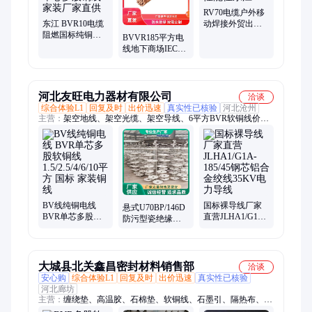
RV70电缆户外移
东江 BVR10电缆
动焊接外贸出口
阻燃国标纯铜电
抗弯曲性能佳东
BVVR185平方电
线软线单芯多股
江
线地下商场IEC
铜线家装厂家直
3C认证外贸出口
供
户外抗老化强东
江
河北友旺电力器材有限公司
洽谈
综合体验L1
回复及时
出价迅速
真实性已核验
河北沧州
主营：
架空地线、架空光缆、架空导线、6平方BVR软铜线价
格、电力光缆、架空线电缆、钢芯铝绞线、电力金具、光缆金
具、电站金具、铝合金导线、耐热导线、管型母线、铝包殷钢导
线、增容导线
BV线纯铜电线
国标裸导线厂家
悬式U70BP/146D
BVR单芯多股软
直营JLHA1/G1A-
防污型瓷绝缘子
铜线 1.5/2.5/4/6/10
185/45钢芯铝合金
型号XWP-70电力
平方 国标 家装铜
绞线35KV电力导
瓷瓶生产厂家XP-
线
线
70
大城县北关鑫昌密封材料销售部
洽谈
安心购
综合体验L1
回复及时
出价迅速
真实性已核验
河北廊坊
主营：
缠绕垫、高温胶、石棉垫、软铜线、石墨引、隔热布、隔
热带、绝缘纸、橡胶圈、黑四氟、耐火绳、圆垫片、密封带、复