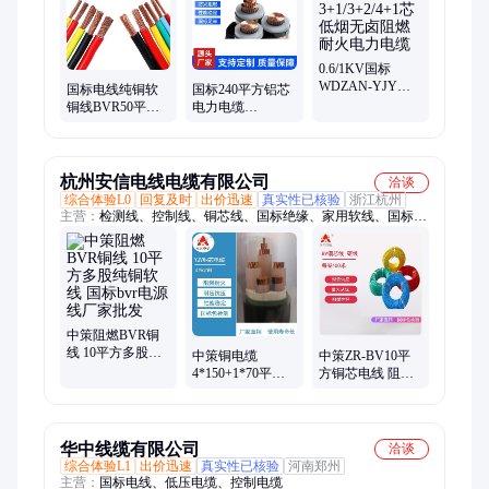
铝电线电缆、网电缆电缆、平行集束导线、防火电缆、计算机电
缆、低烟无卤电缆、YJLV22铝芯线、电焊机电缆、三相四线、
JKLYJ架空线
0.6/1KV国标
WDZAN-YJY
国标电线纯铜软
国标240平方铝芯
3+1/3+2/4+1芯低
铜线BVR50平方
电力电缆
烟无卤阻燃耐火
阻燃接地线家用
4*2401*120平方
电力电缆
铜芯电缆线
铠装地埋线 阻燃
杭州安信电线电缆有限公司
洽谈
综合体验L0
回复及时
出价迅速
真实性已核验
浙江杭州
主营：
检测线、控制线、铜芯线、国标绝缘、家用软线、国标电
线、单股铜线、电源线、yjv电缆、双绞线、铝电缆、护套线、
屏蔽线、铜电缆、耐火电缆、铠装铝芯、家装电线、电缆聚氯、
电缆移动、电缆中策、单芯电线、护套电线、铜芯电缆、电缆定
制、绝缘电缆
中策阻燃BVR铜
线 10平方多股纯
中策铜电缆
中策ZR-BV10平
铜软线 国标bvr电
4*150+1*70平方
方铜芯电线 阻燃
源线厂家批发
国标yjv电缆 交联
家装BV国标铜线
聚乙烯绝缘铜芯
厂家定制
电缆
华中线缆有限公司
洽谈
综合体验L1
出价迅速
真实性已核验
河南郑州
主营：
国标电线、低压电缆、控制电缆