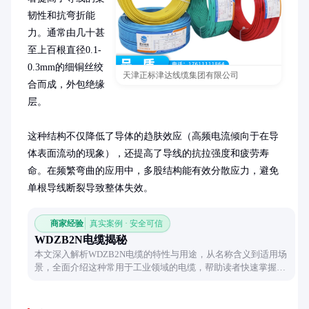
韧性和抗弯折能
力。通常由几十甚
至上百根直径0.1-
0.3mm的细铜丝绞
天津正标津达线缆集团有限公司
合而成，外包绝缘
层。

这种结构不仅降低了导体的趋肤效应（高频电流倾向于在导
体表面流动的现象），还提高了导线的抗拉强度和疲劳寿
命。在频繁弯曲的应用中，多股结构能有效分散应力，避免
单根导线断裂导致整体失效。
商家经验
真实案例 · 安全可信
WDZB2N电缆揭秘
本文深入解析WDZB2N电缆的特性与用途，从名称含义到适用场
景，全面介绍这种常用于工业领域的电缆，帮助读者快速掌握其
核心优势。