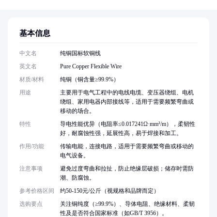
基本信息
中文名
纯铜国标软铜线
英文名
Pure Copper Flexible Wire
材质/材料
纯铜（铜含量≥99.9%）
用途
主要用于电气工程中的电线电缆、变压器绕组、电机
绕组、家用电器内部接线等，适用于需要频繁弯曲或
移动的场合。
特性
导电性能优异（电阻率≤0.017241Ω·mm²/m），柔韧性
好，耐腐蚀性强，延展性高，易于焊接和加工。
作用/功能
传输电能，连接电路，适用于需要频繁弯曲或移动的
电气设备。
注意事项
避免过度弯曲和拉扯，防止绝缘层破损；储存时需防
潮、防腐蚀。
参考价格区间
约50-150元/公斤（视规格和品牌而定）
选购要点
关注铜纯度（≥99.9%）、导体电阻、绝缘材料、柔韧
性及是否符合国家标准（如GB/T 3956）。