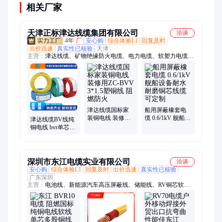
相关厂家
天津正标津达线缆集团有限公司
洽谈
4年
厂
安心购
综合体验L1
回复及时
出价迅速
真实性已核验
天津
主营：
津达线缆、矿物绝缘防火电缆、电力电缆、软塑力电缆、
国标橡套线、阻燃软电缆、光伏电缆、高压电缆、阻燃计算机电
缆、矿用电缆、阻燃耐火电线、架空线、计算机电缆、大型光伏
电缆、低压铜铝电缆、35KV新能源电缆、橡套线、低烟无卤耐
火阻燃电缆、MY煤矿用井下电源线、防水线、橡套电缆、高压
屏蔽橡套线、耐高温橡套线、高压橡套电缆、潜水泵专用电线
津达线缆国标家
船用屏蔽橡套电
装铜电线 装修用
缆 0.6/1kV 舰船设
津达线缆BV线纯
ZC-BVV 3*1.5塑
备耐水耐磨铜芯
铜电线 bvr单芯多
铜线 阻燃防火
线缆可定制
股软铜线 国标家
装铜芯线
深圳市东江电缆实业有限公司
洽谈
安心购
综合体验L1
回复及时
出价迅速
真实性已核验
广东深圳
主营：
电池线、新能源汽车高压屏蔽线、储能线、RV铜芯软电
线、护套线、EVR电线、BVR电线、EV线、焊把线、BV绝缘导
线、屏蔽线、铜芯电缆、铝芯电缆、低烟无卤电缆、阻燃耐火电
缆、电源线、YJV交联聚乙烯电缆、RVV电缆、BVV布电线、光
伏线缆、RVS通信消防线、高压屏蔽线