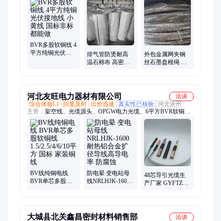
合带、回转轴、石墨绳、密封绳、油盘根、乙烯垫、真空泵、石
墨垫、密封纸、全棉带、石棉带、氟龙板、圆编绳
BVR多股软铜线 4
平方纯铜光伏接
排气管防烫耐高
外包金属网夹钢
地线 小黄线 国标
温石棉布 高密度
丝石墨盘根绳 高
非标都能做
石棉网布 无尘布
压金属石棉橡胶
FD-105 鑫昌有材
填料 XSS450 鑫昌
质单
河北友旺电力器材有限公司
洽谈
综合体验L1
回复及时
出价迅速
真实性已核验
河北沧州
主营：
架空线、光缆源头、OPGW电力光缆、6平方BVR软铜线
价格、钢芯铝绞线、铝合金导线、架空绝缘线源头、铝包钢芯铝
导线、铝镁合金管型母线、电力金具、光缆金具、铝包殷钢导
线、扩径导线、稀土导线、电站导线
BV线纯铜电线
防电晕 变电站母
48芯导引光缆生
BVR单芯多股软
线NRLHJK-1600
产厂家 GYFTZY-
铜线 1.5/2.5/4/6/10
耐热铝合金扩径
16B1 架空 管道 地
平方 国标 家装铜
导线高导电率 防
埋 阻燃 通信信号
线
腐蚀
传输
大城县北关鑫昌密封材料销售部
洽谈