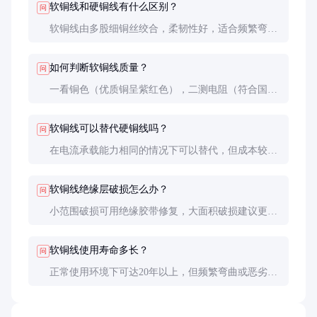
软铜线和硬铜线有什么区别？
问
软铜线由多股细铜丝绞合，柔韧性好，适合频繁弯曲
场合；硬铜线为单根粗铜线，强度高但不易弯曲，适
合固定安装。
如何判断软铜线质量？
问
一看铜色（优质铜呈紫红色），二测电阻（符合国
标），三试柔韧性（反复弯曲不易断），四查认证
（如CCC、UL等）。
软铜线可以替代硬铜线吗？
问
在电流承载能力相同的情况下可以替代，但成本较
高。固定安装场合建议用硬铜线更经济。
软铜线绝缘层破损怎么办？
问
小范围破损可用绝缘胶带修复，大面积破损建议更
换。带电部位破损必须断电后处理。
软铜线使用寿命多长？
问
正常使用环境下可达20年以上，但频繁弯曲或恶劣环
境会缩短寿命，建议5-10年检查更换。