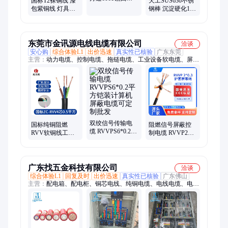
国标T2裸铜线 漆
天工SUS630不锈
管 四方铝管加工
包紫铜线 灯具铆
钢棒 沉淀硬化17-
切割
钉用导电紫铜丝
4PH钢棒 630研磨
软硬半硬纯铜线
棒抛光棒
东莞市金讯源电线电缆有限公司
洽谈
安心购
综合体验L1
出价迅速
真实性已核验
广东东莞
主营：
动力电缆、控制电缆、拖链电缆、工业设备软电缆、屏蔽
双绞线、电源线RVV、高柔性拖链电缆、网络线、控制信号屏蔽
线
双绞信号传输电
国标纯铜阻燃
阻燃信号屏蔽控
缆 RVVPS6*0.2平
RVV软铜线工业
制电缆 RVVP2芯
方铠装计算机屏
设备PVC护套电
0.3平方屏蔽电缆
蔽电缆可定制批
线电缆456789芯
厂家
发
0.5平方
广东找五金科技有限公司
洽谈
综合体验L1
回复及时
出价迅速
真实性已核验
广东佛山
主营：
配电箱、配电柜、铜芯电线、纯铜电缆、电线电缆、电
缆、电箱、电表箱、动力柜、控制箱、照明箱、电力电缆、插
座、YC电缆、RVV多芯电缆、YJV电缆、电线、电缆电线、珠
江电缆、新兴电缆、金龙羽电缆、防爆配电箱、动力配电柜、低
烟无卤电缆、开关插座