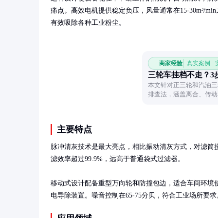
痛点。高效电机提供稳定负压，风量通常在15-30m³/min
有效吸除各种工业粉尘。
商家经验
真实案例 ·
三轮车挂档不走？3
本文针对正三轮和汽油三
排查法，涵盖离合、传动
定位故障原因。
主要特点
脉冲清灰技术是最大亮点，相比振动清灰方式，对滤筒损伤
滤效率超过99.9%，远高于普通袋式过滤器。

移动式设计配备重型万向轮和防撞包边，适合车间环境
电导除装置。噪音控制在65-75分贝，符合工业场所要求