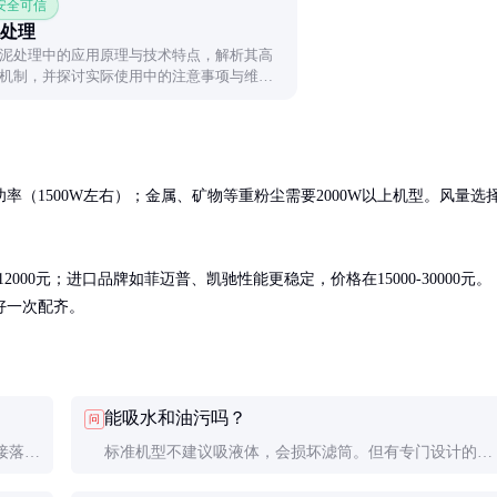
 安全可信
处理
泥处理中的应用原理与技术特点，解析其高
机制，并探讨实际使用中的注意事项与维护
（1500W左右）；金属、矿物等重粉尘需要2000W以上机型。风量选
000元；进口品牌如菲迈普、凯驰性能更稳定，价格在15000-30000元。
好一次配齐。
能吸水和油污吗？
问
接落入
标准机型不建议吸液体，会损坏滤筒。但有专门设计的干
标要
湿两用机型，采用特殊排水结构和防腐电机。