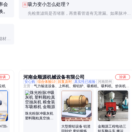
率会
吸力变小怎么处理？
问
换。
先检查滤筒是否堵塞，再查看管道有无泄漏。如果脉冲系
统工作正常但吸力仍不足，可能是电机碳刷磨损需要更
换。
滤材料
河南金顺源机械设备有限公司
洽谈
洽谈
安心购
综合体验L0
回复及时
真实性已核验
河南郑州
尘机
主营：
气力输送设备、上料机、熔铝炉、吸粮机、吸料机、炒灰机、
软管吸粮机、气力吸料机、真空吸料机、回转炉、炭化炉、抽粮机
珠光粉脉冲吸灰机
塑料颗粒真空抽灰
机 粮食装车吸粮机
WTB-
大型熔铝设备 铝渣
金顺源工程电动三
金顺源
回转炉 废铝熔炼倾
轮车翻斗车 搬运平