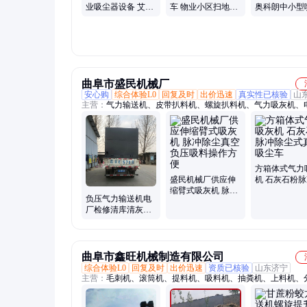
业吸尘器设备 艾特
车 物业小区扫地机
奥科朗中小型
洁石厂真空吸尘吸
地面深度清洁
水式拖地机
灰机
曲阜市盛民机械厂
安心购
综合体验L0
回复及时
出价迅速
真实性已核验
山
主营：
气力输送机、皮带扒料机、螺旋扒料机、气力吸灰机、
灰机、电厂清灰机、移动吸灰车、方箱吸灰车、气力吸料机、
卸灰机、负压吸料机、泥浆吸料机、螺旋上料机、螺旋输送机
输送机、石子扒料机、集装箱卸车机、集装箱拆箱机、斗式提
管链输送机、滚筒抛光机、火烧铁干磨机、滚石机
方箱体式气力
盛民机械厂供应伸
机 石灰石粉
缩臂式吸灰机 脉冲
尘式真空吸尘
负压气力输送机电
除尘真空负压吸料
厂检修清库清灰吸
操作方便
灰机真空上料脉冲
除尘吸料机
曲阜市鑫旺机械制造有限公司
综合体验L0
回复及时
出价迅速
资质已核验
山东济宁
主营：
毛刺机、滚筒机、提料机、吸料机、抽粪机、上料机、
机、橡胶皮、卸料机、磨光机、柚子粉、打磨机、送料机、研
输送机、加料机、传送机、搅拌管、地钻机、加湿机、抽料机