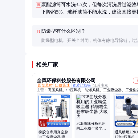
聚酯滤筒可水洗3-5次，但每次清洗后过滤效
问
求。
下降约5%。玻纤滤筒不能水洗，建议直接更
防爆型有什么区别？
问
防爆型电机、开关全封闭，机体有静电导除链，过
抗静电处理，价格比普通型高30-50%。
相关厂家
全风环保科技股份有限公司
回复及时
出价迅速
资质已核验
江苏南京
主营：
高压风机、中压风机、防爆风机、工业吸尘器、工业集
PCB曲线分板机用
的工业粉尘吸尘器
橡胶仓库用真空脉
通风助燃2.2K
精细粉尘粉末吸尘
冲工业吸尘器 吸尘
125中压风机