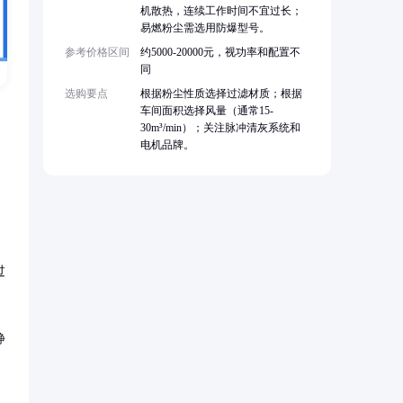
机散热，连续工作时间不宜过长；
易燃粉尘需选用防爆型号。
参考价格区间
约5000-20000元，视功率和配置不
同
选购要点
根据粉尘性质选择过滤材质；根据
车间面积选择风量（通常15-
30m³/min）；关注脉冲清灰系统和
电机品牌。
过
静