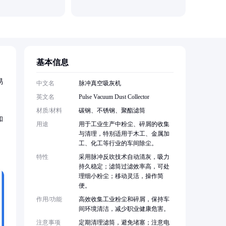
基本信息
易
中文名
脉冲真空吸灰机
英文名
Pulse Vacuum Dust Collector
材质/材料
碳钢、不锈钢、聚酯滤筒
和
用途
用于工业生产中粉尘、碎屑的收集
与清理，特别适用于木工、金属加
工、化工等行业的车间除尘。
特性
采用脉冲反吹技术自动清灰，吸力
持久稳定；滤筒过滤效率高，可处
理细小粉尘；移动灵活，操作简
便。
作用/功能
高效收集工业粉尘和碎屑，保持车
间环境清洁，减少职业健康危害。
注意事项
定期清理滤筒，避免堵塞；注意电