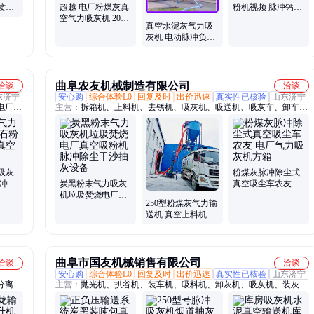
喷洒
超越 电厂粉煤灰真
粉机视频 脉冲钙粉
空气力吸灰机 200
气力吸灰机 防尘效
真空水泥灰气力吸
型脉冲除尘沙子负
果好
灰机 电动脉冲负压
压吸沙机
抽灰机 卸灰设备
曲阜农友机械制造有限公司
洽谈
洽谈
东济宁
安心购
综合体验L0
回复及时
出价迅速
真实性已核验
山东济宁
电厂吸
主营：
拆箱机、上料机、去锈机、吸灰机、吸送机、吸灰车、卸车
集装箱
机、打磨机、研磨机、扒料机、输送机、卸粮机、装车机、传送带、
、皮带
扒粮机、滚筒抛光机、挖树机、气力输送机、螺旋输送机、皮带输送
升机、
机、管链机
吸灰
粉煤灰脉冲除尘式
脉冲除
炭黑粉末气力吸灰
真空吸尘车农友 电
车
机垃圾焚烧电厂真
厂气力吸灰机方箱
250型粉煤灰气力输
空吸粉机脉冲除尘
送机 真空上料机 脉
干沙抽灰设备
冲除尘吸灰机 高空
150米吸灰车
曲阜市国友机械销售有限公司
洽谈
洽谈
安心购
综合体验L0
回复及时
出价迅速
真实性已核验
山东济宁
分离
主营：
抛光机、扒谷机、装车机、吸料机、卸灰机、吸灰机、装灰
磨机、
机、螺旋装料机、水泥提料机、气力输送机、螺旋输送机、皮带输送
、爬坡
机、集装箱倒箱机、ne50板链斗提机