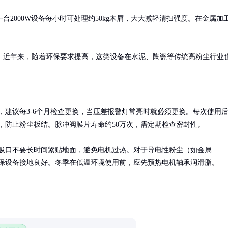
2000W设备每小时可处理约50kg木屑，大大减轻清扫强度。在金属加
。近年来，随着环保要求提高，这类设备在水泥、陶瓷等传统高粉尘行业
，建议每3-6个月检查更换，当压差报警灯常亮时就必须更换。每次使用
，防止粉尘板结。脉冲阀膜片寿命约50万次，需定期检查密封性。

吸口不要长时间紧贴地面，避免电机过热。对于导电性粉尘（如金属
保设备接地良好。冬季在低温环境使用前，应先预热电机轴承润滑脂。