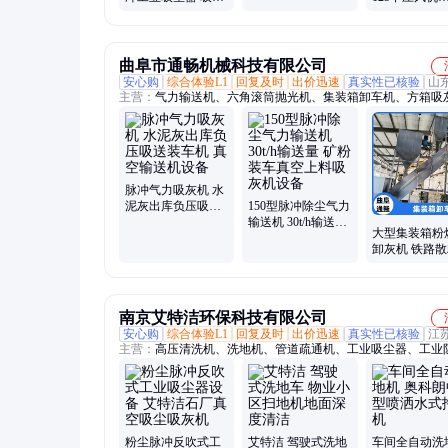
器 大吸力
设备 除尘吸灰机
2200W物料输
风送风透浦式
机
曲阜市通畅机械科技有限公司
安心购
综合体验L1
回复及时
出价迅速
真实性已核验
山
主营：
气力输送机、六角滚筒抛光机、集装箱卸车机、方箱吸
大型吸粮机、皮带扒料机、皮带输送机、螺旋自卸机、地瓜切
脉冲气力吸灰机 水
泥灰出库负压吸送
150型脉冲除尘气力
装车机 真空输送机
输送机 30t/h输送量
大型集装箱粉
设备
矿粉装车真空上料
卸灰机 铁路
吸灰机设备
灰中转卸车机
石粉输送机
南京艾特洁环保科技有限公司
安心购
综合体验L1
回复及时
出价迅速
真实性已核验
江
主营：
高压清洗机、洗地机、管道疏通机、工业吸尘器、工业
尘器、大型工业吸尘器、手推式洗地机、驾驶式洗地机、洗地
压水枪清洗机、超高压清洗机、电动高压水枪、高压管道疏通
洁洗地机、工厂洗地机、工业洗地机、全自动洗地机、电动洗
高压清洗设备、高压热水清洗机、500公斤高压水清洗机、800
压清洗机、高压冲洗机、冷水高压清洗机
粉尘脉冲反吹式工
艾特洁 驾驶式洗地
车间全自动洗