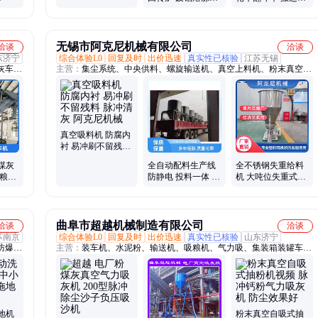
送吹
倒式熔铝炉 铝灰无
板车 工地拉砖车灰
鼓风
害化煅烧炉
斗车服务优先
无锡市阿克尼机械有限公司
洽谈
洽谈
东济宁
综合体验L0
回复及时
出价迅速
真实性已核验
江苏无锡
灰车、
主营：
集尘系统、中央供料、螺旋输送机、真空上料机、粉末真空
片机
上、真空吸料机、自动配料系统、智能配料系统、上料机
真空吸料机 防腐内
衬 易冲刷不留残料
脉冲清灰 阿克尼机
煤灰
全自动配料生产线
全不锈钢失重给料
械
散粮干
防静电 投料一体 自
机 大吨位失重式喂
石灰
动运行 变频送料
料机 化工塑料橡胶
行业失重称
曲阜市超越机械制造有限公司
洽谈
洽谈
苏南京
综合体验L0
回复及时
出价迅速
真实性已核验
山东济宁
防爆吸
主营：
装车机、水泥粉、输送机、吸粮机、气力吸、集装箱装罐车吸
车、高
灰机、集装箱卸灰机、自吸式负压吸灰机、港口卸集装箱水泥输灰
机、保
机、环保无尘卸灰机、卸车机、粮食装车、粉煤灰装车、集装箱卸车
地机、
机、集装箱拆箱机、码头卸集装箱拆箱设备、火烧铁干磨机、六角滚
公斤高
筒抛光机、皮带输送机、螺旋输送机、斗式提升机、去毛刺去锈滚筒
机、火车站卸水泥卸车机
地机
粉末真空自吸式抽