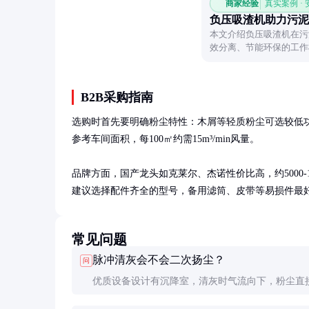
商家经验
真实案例 ·
负压吸渣机助力污泥
本文介绍负压吸渣机在污
效分离、节能环保的工作
要点。
B2B采购指南
选购时首先要明确粉尘特性：木屑等轻质粉尘可选较低功率
参考车间面积，每100㎡约需15m³/min风量。

品牌方面，国产龙头如克莱尔、杰诺性价比高，约5000-12
建议选择配件齐全的型号，备用滤筒、皮带等易损件最
常见问题
脉冲清灰会不会二次扬尘？
问
优质设备设计有沉降室，清灰时气流向下，粉尘直
集尘桶。实测显示逸尘量小于0.1mg/m³，远低于国