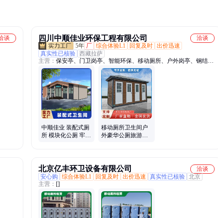
四川中顺佳业环保工程有限公司
洽谈
洽谈
5年
厂
综合体验L1
回复及时
出价迅速
真实性已核验
西藏拉萨
主营：
保安亭、门卫岗亭、智能环保、移动厕所、户外岗亭、钢结构
岗亭、简易洗手间
中顺佳业 装配式厕
移动厕所卫生间户
所 模块化公厕 牢固
外豪华公厕旅游景
耐用可定制生产
区装配式简约环保
型公共洗手间
北京亿丰环卫设备有限公司
洽谈
安心购
综合体验L1
回复及时
出价迅速
真实性已核验
北京
主营：
[]