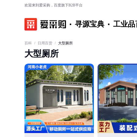
欢迎来到爱采购，百度旗下B2B平台
寻源宝典
工业品
百科
/
日用百货
/
大型厕所
大型厕所