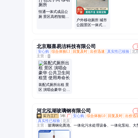
恒通一体式成品公
厕 景区高档智能卫
户外移动厕所 城市
生间 无水打包洗手
公园景区一体式公
间 移动厕所
共洗手间卫生间环
保公厕
北京顺喜易洁科技有限公司
安心购
综合体验L1
回复及时
出价迅速
真实性已核验
北
主营：
[]
装配式厕所出租 景
区 演唱会豪华 公共
卫生间 租赁 使用寿
命长
河北泓湖玻璃钢有限公司
5年
厂
安心购
综合体验L0
回复及时
出价迅
真实性已核验
北京
主营：
玻璃钢化粪池、一体化污水处理设备、一体化泵站、大
钢储罐、玻璃钢一体化泵站、玻璃钢储罐、一体化预制泵站、
一体化预制泵站、一体化排涝泵站、玻璃钢污水提升泵站、地