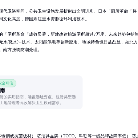
现代卫浴空间，公共卫生设施发展折射出文明进步。日本「厕所革命「将
到文化高度，德国则注重水资源循环利用技术。

的「厕所革命「成效显著，新建改建旅游厕所超过7万座。未来趋势包括
无水/微水冲技术、太阳能供电等创新应用。地域特色也日益凸显，如北方
，南方强调防潮处理。
 安全可信
南
赁的实用指南，涵盖选址要点、租赁类型选
工地管理者高效解决卫生设施需求。
不锈钢或抗菌板材） ②洁具品牌（TOTO、科勒等一线品牌故障率低） ③