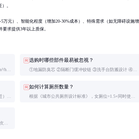
证）。

-5万元）、智能化程度（增加20-30%成本）、特殊需求（如无障碍设施增
，并要求提供3年以上质保。
选购时哪些部件最易被忽视？
问
/h）
①地漏防臭芯 ②隔断门缓冲铰链 ③洗手台防溅设计 ④紧
 ④
急呼叫按钮 ⑤照明防眩处理。这些细节直接影响使用体
如何计算厕所数量？
问
验。
迁）；
根据《城市公共厕所设计标准》，女厕位=1.5×同时使用
。移动
人数×平均使用时间（分钟）/60；男厕位可按女厕位2/3
计算。高峰时段应增加20%冗余。
次
 ⑤安