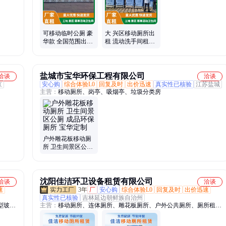
可移动临时公厕 豪
大 兴区移动厕所出
华款 全国范围出租
租 流动洗手间租用
移动厕所租赁 环保
建筑工地用卫生间
卫生间
租赁
盐城市宝华环保工程有限公司
洽谈
洽谈
京
安心购
综合体验L0
回复及时
出价迅速
真实性已核验
江苏盐城
主营：
移动厕所、岗亭、吸烟亭、垃圾分类房
户外雕花板移动厕
所 卫生间景区公厕
成品环保厕所 宝华
定制
沈阳佳洁环卫设备租赁有限公司
洽谈
洽谈
速
3年
厂
安心购
综合体验L0
回复及时
出价迅速
真实性已核验
吉林延边朝鲜族自治州
型玻璃
主营：
移动厕所、连体厕所、雕花板厕所、户外公共厕所、厕所租
玻璃钢
赁、生态卫生间、可移动卫生间
埋一体