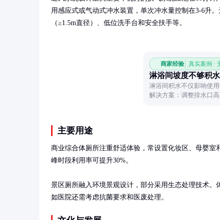
用感应式或气动式冲水装置，单次冲水量控制在3-6升
（≥1.5m直径）、低位洗手台和安全扶手等。
商家经验
真实案例 ·
淋浴间坡度不够积水
淋浴间积水不仅影响使用
解决方案：调整排水口高
干地垫，帮助轻松解决积
主要用途
商业综合体厕所注重舒适体验，常设置化妆区、母婴室
峰时段利用率可提升30%。

景区厕所融入环境景观设计，部分采用生态处理技术。
如医院还需考虑抗菌要求和医废处理。