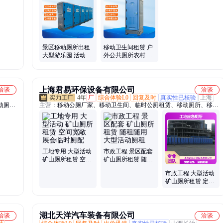
储罐、
玻璃钢
景区移动厕所出租
移动卫生间租赁 户
大型游乐园 活动现
外公共厕所农村 淋
场 移动公厕租赁
浴一体房 大型活动
马拉松厕所
上海君易环保设备有限公司
洽谈
洽谈
4年
厂
综合体验L0
回复及时
真实性已核验
上海
动厕所
主营：
移动公厕厂家、移动卫生间、临时公厕租赁、移动厕所、移动
厕所租赁、厕所租赁、移动厕所厂家、环保移动厕所商家、临时厕
所、移动厕所价格、移动厕所出租、流动厕所、可移动厕所、定制移
动厕所、工地移动厕所、厕所出租、移动厕所生产厂家、移动厕所定
制、移动厕所租赁电话、移动卫生间租赁、租用移动卫生间、淋浴房
租赁、卫生间租赁、卫生间出租
工地专用 大型活动
市政工程 景区配套
矿山厕所租赁 空间
矿山厕所租赁 随租
宽敞 展会临时厕配
随用 大型活动厕租
市政工程 大型活动
矿山厕所租赁 定期
维护 工地应急厕租
湖北天洋汽车装备有限公司
洽谈
洽谈