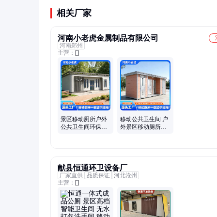
装流量监控系统。
相关厂家
河南小老虎金属制品有限公司
河南郑州
主营：
[]
景区移动厕所户外
移动公共卫生间 户
公共卫生间环保节
外景区移动厕所环
水公厕支持按需定
保节水可按需定制
制
献县恒通环卫设备厂
厂家直供
品质保证
河北沧州
主营：
[]