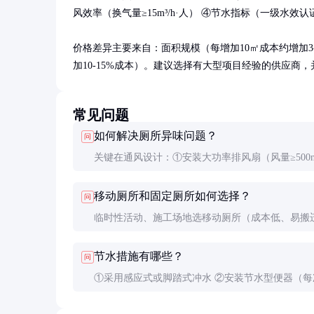
风效率（换气量≥15m³/h·人） ④节水指标（一级水效认
价格差异主要来自：面积规模（每增加10㎡成本约增加3
加10-15%成本）。建议选择有大型项目经验的供应商
常见问题
如何解决厕所异味问题？
问
关键在通风设计：①安装大功率排风扇（风量≥500m³
②采用U型存水弯防臭 ③使用光触媒或臭氧除味设备
移动厕所和固定厕所如何选择？
问
定期清洁（至少每2小时一次）。
临时性活动、施工场地选移动厕所（成本低、易搬
长期使用场所选固定厕所（舒适度高、维护方便）
节水措施有哪些？
问
厕所单价约1-5万元/单元。
①采用感应式或脚踏式冲水 ②安装节水型便器（每
≤4.8L） ③使用无水小便器 ④收集洗手水用于冲厕