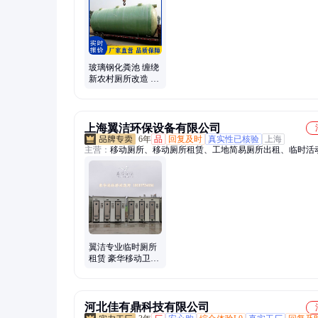
化泵站、智能污水提升泵、农村污水提升泵站、玻璃钢饮用水
立式玻璃钢储罐、玻璃钢盐酸储罐、卧式玻璃钢储罐、油田用
储罐、玻璃钢酸碱储罐
玻璃钢化粪池 缠绕
新农村厕所改造 隔
油池 大型地埋式三
格大便池
上海翼洁环保设备有限公司
6年
品
回复及时
真实性已核验
上海
主营：
移动厕所、移动厕所租赁、工地简易厕所出租、临时活
租赁
翼洁专业临时厕所
租赁 豪华移动卫生
间出租 大型活动必
备移动厕所
河北佳有鼎科技有限公司