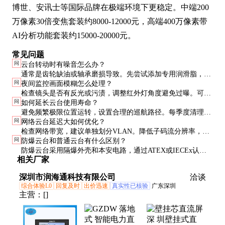
博世、安讯士等国际品牌在极端环境下更稳定。中端200
万像素30倍变焦套装约8000-12000元，高端400万像素带
AI分析功能套装约15000-20000元。
常见问题
问
云台转动时有噪音怎么办？
通常是齿轮缺油或轴承磨损导致。先尝试添加专用润滑脂，若
问
夜间监控画面模糊怎么处理？
无效需更换传动部件。安装不平衡也会引起异常振动。
检查镜头是否有反光或污渍，调整红外灯角度避免过曝。可开
问
如何延长云台使用寿命？
启3D降噪功能，或升级更大光圈镜头。
避免频繁极限位置运转，设置合理的巡航路径。每季度清理散
问
网络云台延迟大如何优化？
热孔灰尘，南方地区注意防潮处理。
检查网络带宽，建议单独划分VLAN。降低子码流分辨率，关
问
防爆云台和普通云台有什么区别？
闭非必要智能分析功能。优先选用H.265编码节省带宽。
防爆云台采用隔爆外壳和本安电路，通过ATEX或IECEx认
相关厂家
证，价格是普通产品的3-5倍，主要用于石化、煤矿等危险区
域。
深圳市润海通科技有限公司
洽谈
综合体验L0
回复及时
出价迅速
真实性已核验
广东深圳
主营：
[]