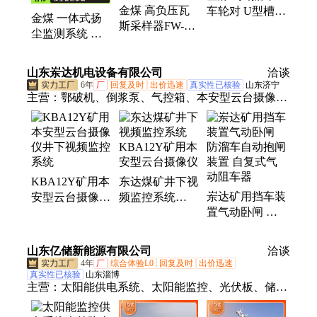
金煤 高负压瓦
车轮对 U型槽滑
仪器、多参数检测仪
金煤 一体式扬
斯采样器FW-2
动流畅 轮盖强
尘监测系统 实
型 便携式抽气
度高刚性好
时在线 含视频
筒 煤矿井下使
云台传输单元监
山东岽达机电设备有限公司
用
洽谈
控软件
6年
厂
回复及时
出价迅速
真实性已核验
山东济宁
主营：
鄂破机、倒浆泵、气控箱、本安型云台摄像
仪、减速机、钢丝带、罐道轮、瓷溜槽、喷浆机、取
样器、普棉带、破拱器、小排车、注浆泵、控制箱、
清淤泵、机甲带、防爆门、指示器、排污泵、主控
箱、显示屏、装载机、平板车、头戴灯、转载机
KBA12Y矿用本
东达煤矿井下视
岽达矿用挡车装
安型云台摄像仪
频监控系统
置气动卧闸 防
井下视频监控系
KBA12Y矿用本
溜车自动抱闸装
统
安型云台摄像仪
置 自复式气动
山东亿储新能源有限公司
洽谈
阻车器
4年
厂
综合体验L0
回复及时
出价迅速
真实性已核验
山东淄博
主营：
太阳能供电系统、太阳能监控、光伏板、储能
电池