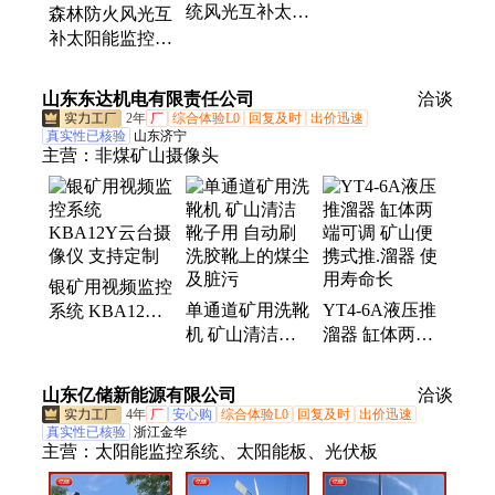
统风光互补太阳
警系统摄像机云
森林防火风光互
能监控供电系统
台控制
补太阳能监控供
24V重型云台球
电系统红外热成
机
像云台景区监测
山东东达机电有限责任公司
洽谈
2年
厂
综合体验L0
回复及时
出价迅速
真实性已核验
山东济宁
主营：
非煤矿山摄像头
银矿用视频监控
单通道矿用洗靴
YT4-6A液压推
系统 KBA12Y
机 矿山清洁靴
溜器 缸体两端
云台摄像仪 支
子用 自动刷洗
可调 矿山便携
持定制
胶靴上的煤尘及
式推.溜器 使用
山东亿储新能源有限公司
洽谈
脏污
寿命长
4年
厂
安心购
综合体验L0
回复及时
出价迅速
真实性已核验
浙江金华
主营：
太阳能监控系统、太阳能板、光伏板