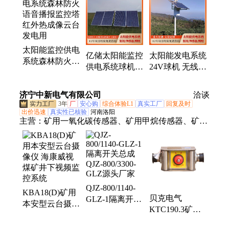
太阳能监控供电
亿储太阳能监控
太阳能发电系统
系统森林防火语
供电系统球机云
24V球机 无线摄
音播报监控塔红
台无人值守技术
像机云台控制
外热成像云台发
支持
工程安防监控
济宁中新电气有限公司
电用
洽谈
可定制
3年
厂
安心购
综合体验L1
真实工厂
回复及时
出价迅速
真实性已核验
河南洛阳
主营：
矿用一氧化碳传感器、矿用甲烷传感器、矿用
风速传感器、云台摄像仪、矿用氧气传感器、矿用压
力传感器、矿用二氧化碳传感器、矿用负压传感器、
矿用风压传感器、矿用二氧化氮传感器、矿用差压传
感器、矿用管道压力传感器、矿用温湿度传感器、矿
用二氧化硫传感器、矿用温度传感器、煤矿用激光甲
QJZ-800/1140-
KBA18(D)矿用
烷传感器、矿用投入式液位传感器、开停传感器、矿
贝克电气
GLZ-1隔离开关
本安型云台摄像
用硫化氢传感器、矿用烟雾传感器、矿用双向风速传
KTC190.3矿用
总成QJZ-
仪 海康威视煤
感器、矿用风速风向传感器、矿用氢气传感器、煤矿
本安型急停开关
800/3300-GLZ
矿井下视频监控