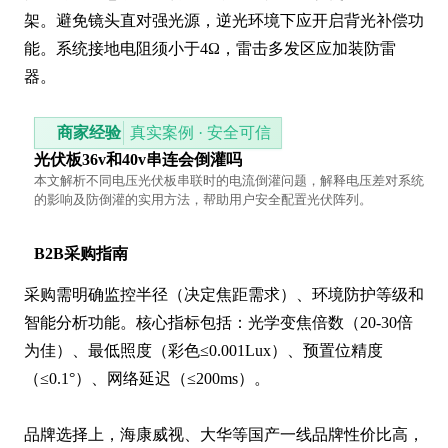
架。避免镜头直对强光源，逆光环境下应开启背光补偿功
能。系统接地电阻须小于4Ω，雷击多发区应加装防雷
器。
商家经验
真实案例 · 安全可信
光伏板36v和40v串连会倒灌吗
本文解析不同电压光伏板串联时的电流倒灌问题，解释电压差对系统
的影响及防倒灌的实用方法，帮助用户安全配置光伏阵列。
B2B采购指南
采购需明确监控半径（决定焦距需求）、环境防护等级和
智能分析功能。核心指标包括：光学变焦倍数（20-30倍
为佳）、最低照度（彩色≤0.001Lux）、预置位精度
（≤0.1°）、网络延迟（≤200ms）。

品牌选择上，海康威视、大华等国产一线品牌性价比高，