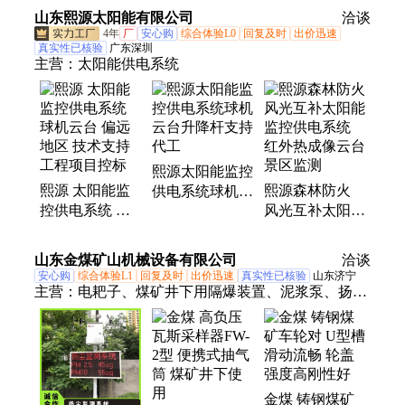
持
云台监控供电系
山东熙源太阳能有限公司
洽谈
统
4年
厂
安心购
综合体验L0
回复及时
出价迅速
真实性已核验
广东深圳
主营：
太阳能供电系统
熙源太阳能监控
熙源 太阳能监
熙源森林防火
供电系统球机云
控供电系统 球
风光互补太阳能
台升降杆支持代
机云台 偏远地
监控供电系统
工
区 技术支持 工
红外热成像云台
山东金煤矿山机械设备有限公司
洽谈
程项目控标
景区监测
安心购
综合体验L1
回复及时
出价迅速
真实性已核验
山东济宁
主营：
电耙子、煤矿井下用隔爆装置、泥浆泵、扬尘
监测系统、密闭门、全液压钻机、高倍数泡沫灭火装
置、洒水降尘装置、阻化泵、阻燃调节风窗、检力
器、流量计、氧气呼吸器、乳化液泵、钻机配件、矿
用电缆、破拆工具、矿用电池、旧枕木、风筒、氧气
金煤 铸钢煤矿
充填泵、风机、避难硐室、无压风门、氢氧化钙检验