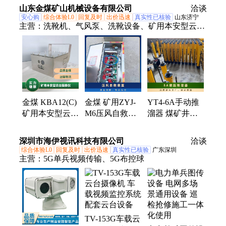
用低浓度甲烷传感器、煤矿用一氧化碳传感器
KTC190.3(C)
源头厂家
山东金煤矿山机械设备有限公司
系统
洽谈
安心购
综合体验L0
回复及时
出价迅速
真实性已核验
山东济宁
主营：
洗靴机、气风泵、洗靴设备、矿用本安型云台
摄像仪、矿用风泵控制器、自动排水控制器、避难硐
室、井下自动隔爆装置、乳化液泵、氢氧化钙(二氧
化碳吸附剂)、一氧化碳吸附剂(霍加拉特)、气幕喷淋
装置、干燥剂、轨道道口板、旧枕木、全液压坑到钻
机、相变材料
金煤 KBA12(C)
金煤 矿用ZYJ-
YT4-6A手动推
矿用本安型云台
M6压风自救装
溜器 煤矿井下
摄像仪 煤矿井
置 矿井压风供
炮采工作面刮板
下视频监控系统
水 救援设备
输送机的推移
深圳市海伊视讯科技有限公司
洽谈
综合体验L0
回复及时
出价迅速
真实性已核验
广东深圳
主营：
5G单兵视频传输、5G布控球
TV-153G车载云