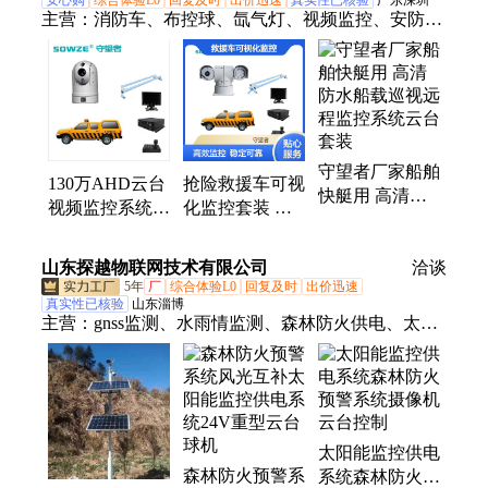
安心购
综合体验L0
回复及时
出价迅速
真实性已核验
广东深圳
主营：
消防车、布控球、氙气灯、视频监控、安防监
控、云台电动、云台网络、远程监控、车载云台、监
控套装、车载监控、高清监控、云台监控、监控系
统、远距离监控、摄像机、探照灯、摄像头、录像
机、高清网络、海康机芯、车载升降、升降桅杆、旋
转球机、车载智能
守望者厂家船舶
130万AHD云台
抢险救援车可视
快艇用 高清防
视频监控系统套
化监控套装 全
水船载巡视远程
装 外观可选 4G
方位移动车载云
监控系统云台套
远程软件查看回
台监控系统厂家
山东探越物联网技术有限公司
装
洽谈
放录像
5年
厂
综合体验L0
回复及时
出价迅速
真实性已核验
山东淄博
主营：
gnss监测、水雨情监测、森林防火供电、太阳
能监控供电系统、风光互补发电系统、太阳能供电系
统、数字孪生、离网发电、工商业储能电池、磷酸铁
锂电池、移动哨兵
太阳能监控供电
森林防火预警系
系统森林防火预