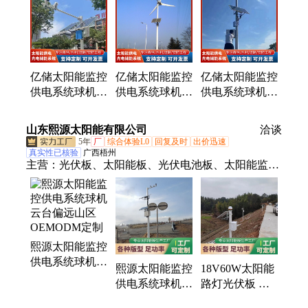
亿储太阳能监控
亿储太阳能监控
亿储太阳能监控
供电系统球机云
供电系统球机云
供电系统球机云
台偏远地区支持
台偏远地区支持
台30w10ah技术
代工
代工
支持
山东熙源太阳能有限公司
洽谈
5年
厂
综合体验L0
回复及时
出价迅速
真实性已核验
广西梧州
主营：
光伏板、太阳能板、光伏电池板、太阳能监控
供电系统、太阳能电池板
熙源太阳能监控
供电系统球机云
熙源太阳能监控
18V60W太阳能
台偏远山区
供电系统球机云
路灯光伏板 熙
OEMODM定制
台耐低温技术支
源 红外热成像