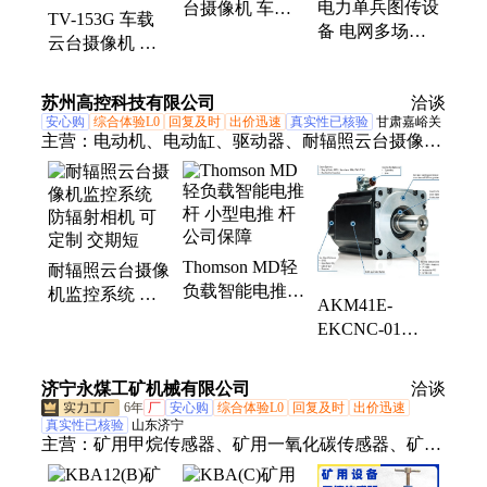
电力单兵图传设
台摄像机 车载
TV-153G 车载
备 电网多场景
视频监控系统配
云台摄像机 智
通用设备 巡检
套云台设备
慧交通远程监控
抢修施工一体化
系统设备
苏州高控科技有限公司
使用
洽谈
安心购
综合体验L0
回复及时
出价迅速
真实性已核验
甘肃嘉峪关
主营：
电动机、电动缸、驱动器、耐辐照云台摄像
机、elmo直流、无框电机、力矩电机、一区防爆、主
轴电机、音圈电机、低温电动、直流伺服、无齿槽电
机、行星减速机、机器人关节、防爆伺服电机、低温
伺服电机、效应伺服电机、辐射伺服电机、高速伺服
Thomson MD轻
耐辐照云台摄像
电机、环型中空直流、真空步进电机、辐射步进电机
负载智能电推杆
机监控系统 防
AKM41E-
小型电推 杆 公
辐射相机 可定
EKCNC-01
司保障
制 交期短
AKM41H-
ACCN2-01科尔
济宁永煤工矿机械有限公司
洽谈
摩根伺服电机驱
6年
厂
安心购
综合体验L0
回复及时
出价迅速
动器
真实性已核验
山东济宁
主营：
矿用甲烷传感器、矿用一氧化碳传感器、矿用
风速传感器、云台摄像仪、矿用负压传感器、矿用二