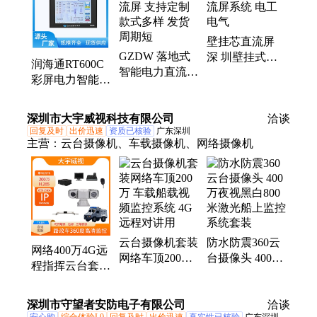
壁挂芯直流屏
GZDW 落地式
深 圳壁挂式直
润海通RT600C
智能电力直流屏
流屏系统 电工
彩屏电力智能监
支持定制 款式
电气
控系统 直流屏
多样 发货周期
监控
深圳市大宇威视科技有限公司
短
洽谈
回复及时
出价迅速
资质已核验
广东深圳
主营：
云台摄像机、车载摄像机、网络摄像机
云台摄像机套装
防水防震360云
网络400万4G远
网络车顶200万
台摄像头 400万
程指挥云台套装
车载船载视频监
夜视黑白800米
监控系统车辆视
控系统 4G远程
激光船上监控系
频记录工程车巡
深圳市守望者安防电子有限公司
对讲用
统套装
洽谈
逻看