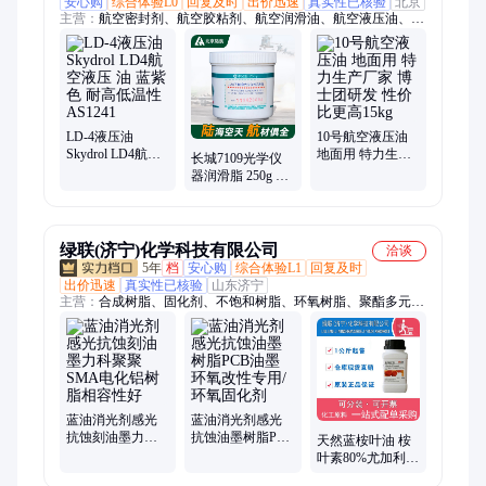
安心购
综合体验L0
回复及时
出价迅速
真实性已核验
北京
主营：
航空密封剂、航空胶粘剂、航空润滑油、航空液压油、航
空润滑脂、航空冷却液、航空清洗剂、飞马2号润滑油、2号防护
油、j-133胶粘剂、10号航空液压油、15号航空液压油、65号冷却
液、中石化系列润滑油脂、中石油系列润滑油脂
LD-4液压油
10号航空液压油
Skydrol LD4航空
地面用 特力生产
长城7109光学仪
液压 油 蓝紫色 耐
厂家 博士团研发
器润滑脂 250g 高
高低温性 AS1241
性价比更高15kg
温潮湿环境
Q/SH303 130-2004
绿联(济宁)化学科技有限公司
洽谈
5年
档
安心购
综合体验L1
回复及时
出价迅速
真实性已核验
山东济宁
主营：
合成树脂、固化剂、不饱和树脂、环氧树脂、聚酯多元
醇、酚醛树脂、医药中间体
蓝油消光剂感光
蓝油消光剂感光
抗蚀刻油墨力科
抗蚀油墨树脂PCB
天然蓝桉叶油 桉
聚聚SMA电化铝
油墨环氧改性专
叶素80%尤加利精
树脂相容性好
用/环氧固化剂
油无色或微黄透