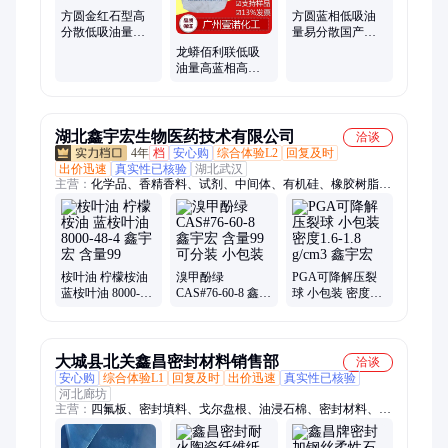
方圆金红石型高
方圆蓝相低吸油
分散低吸油量蓝
量易分散国产金
相钛白粉FR767
红石型钛白粉
龙蟒佰利联低吸
FR761
油量高蓝相高耐
候塑料调色钛白
粉BLR601
湖北鑫宇宏生物医药技术有限公司
洽谈
4年
档
安心购
综合体验L2
回复及时
出价迅速
真实性已核验
湖北武汉
主营：
化学品、香精香料、试剂、中间体、有机硅、橡胶树脂、
催化剂、纳米材料
桉叶油 柠檬桉油
溴甲酚绿
PGA可降解压裂
蓝桉叶油 8000-48-
CAS#76-60-8 鑫宇
球 小包装 密度
4 鑫宇宏 含量99
宏 含量99 可分装
1.6-1.8 g/cm3 鑫宇
小包装
宏
大城县北关鑫昌密封材料销售部
洽谈
安心购
综合体验L1
回复及时
出价迅速
真实性已核验
河北廊坊
主营：
四氟板、密封填料、戈尔盘根、油浸石棉、密封材料、四
氟弹性带、泥状软填料、陶瓷纤维带、石墨接地线、柔性接地电
缆、高压石墨盘根、法兰滤网垫片、硅酸铝纤维绳、陶瓷纤维防