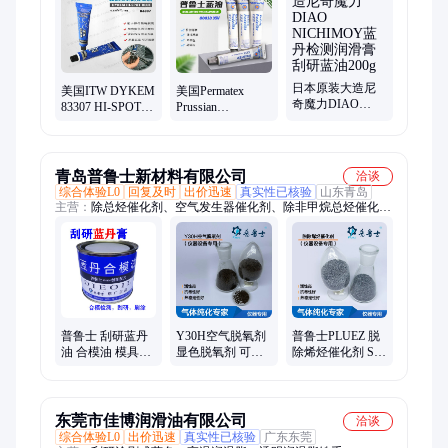
日本原装大造尼
美国ITW DYKEM
美国Permatex
奇魔力DIAO
83307 HI-SPOT
Prussian
NICHIMOY蓝丹
BLUE 刮研涂蓝刮
Blue80038泰扬牌
检测润滑膏刮研
研涂料刮研蓝油
刮研蓝油普鲁士
蓝油200g
蓝油35v
青岛普鲁士新材料有限公司
洽谈
综合体验L0
回复及时
出价迅速
真实性已核验
山东青岛
主营：
除总烃催化剂、空气发生器催化剂、除非甲烷总烃催化
剂、刮研蓝丹油、一氧化碳催化剂、臭氧催化剂、甲烷化催化
剂、氮氧化物净化剂、二氧化碳吸附剂
普鲁士 刮研蓝丹
Y30H空气脱氧剂
普鲁士PLUEZ 脱
油 合模油 模具检
显色脱氧剂 可定
除烯烃催化剂 S46
测 LY刮削显示剂
制 普鲁士PLUEZ
热稳定性好 可定
PLUEZ-500
制
东莞市佳博润滑油有限公司
洽谈
综合体验L0
出价迅速
真实性已核验
广东东莞