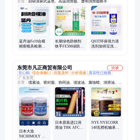
主营：
刮研涂刷式蓝色、高温润滑脂、透明润滑脂铁手
蓝丹油Fe19合模
长期绿色防锈剂
Q03T环保强力清
精密模具检测刮
铁手FE506绿防锈
洗剂加得宝洗模
研涂刷式蓝色显
膜 模具机床薄膜
水W-35模具油污
示膏铁手修模显
型干性防锈油
强效去除无残留
示
快干
东莞市凡正商贸有限公司
洽谈
安心购
综合体验L1
回复及时
出价迅速
真实性已核验
广东东莞
主营：
缆索油、密封脂、协同油、谐波油、腐蚀蜡、润滑油、粘
着剂、润滑剂、清洗剂、喷涂液、粘合剂、润滑脂、防锈剂、导
热液、氟氯油、防指纹油、防污树脂、高温油脂、高温白油、热
传导液、光学贴胶、密封硅脂、真空油脂、真空泵油、机械黄油
日本原装进口润
NYE NYECORR
滑油 THK AFC
140瓦楞机轴承高
日本大造
Grease 润滑脂 贴
温润滑油脂替代
NICHIMOLY 红
片机导轨丝杆黄
品-美国直供