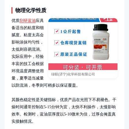
物理化学性质
优质
刮研蓝油
应具
备适当的粘度和细
腻度。粘度太高会
影响涂抹均匀性，
太低则容易流淌。
实际应用中，经验
丰富的技工会根据
环境温度调整使用
绿联(济宁)化学科技有限公司
量，夏季适当减量
以防流淌，冬季则可稍多以保证覆盖。

其颜色稳定性是关键指标，优质产品在光照下不易褪色。干
燥时间通常控制在5-15分钟为宜，太快不利操作，太慢影响
效率。检测时，蓝油层厚度以5-10微米为佳，过厚会掩盖真
实接触情况。