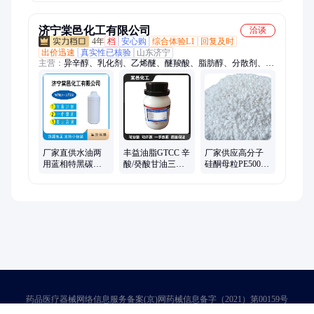
明液体
济宁棠邑化工有限公司
洽谈
4年
档
安心购
综合体验L1
回复及时
出价迅速
真实性已核验
山东济宁
主营：
异辛醇、乳化剂、乙烯醚、醚羧酸、脂肪醇、分散剂、染
色助剂、聚乙二醇、异构醇醚、泊洛沙姆、椰油酰胺、基羟乙
基、烷基糖苷、特辛基酚、聚氧乙烯、嵌段聚醚、单油酸酯、异
构十三醇、丙烯磺酸钠、氢化蓖麻油、丙烯酰胺基、醇醚葡糖
苷、低泡渗透剂、甲酯乙氧基、癸基葡糖苷
厂家直供水油两
丰益油脂GTCC 辛
厂家供应高分子
用蓝相特黑碳黑
酸/癸酸甘油三酯
硅酮母粒PE500SR
品 质 保障支持小
亲油润肤剂MCT-
提高爽滑耐刮性
包装
60 益海嘉里
能易脱模 硅 酮 母
粒
药品医疗器械网络信息服务备案(京)网药械信息备字（2021）第00159号
京ICP证030173号
京公网安备11000002000001号