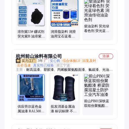
柴油染料 荧光绿
着色剂 荧光蓝绿
溶剂紫13# 硼试剂
润滑脂染料 润滑
色素 润滑油传动
荧光紫B 油溶紫
油用宝石蓝着色
油染色剂
401 分散蓝72 金
剂 油性蓝色染料
属络合染料
杭州前山涂料有限公司
洽谈
3年
厂
安心购
综合体验L0
回复及时
出价迅速
真实性已核验
浙江宁波
主营：
耐高温漆、塑胶漆、丙烯酸聚氨酯面漆、氟碳漆、光油、
聚氨酯漆、脂肪族聚氨酯面漆、环氧防腐涂料、油漆色浆、金属
防腐漆、银包铜导电漆、手感漆、氨基烤漆、银粉漆、清漆、氟
碳金属漆、环氧涂料、工业漆、水性油漆、丙烯酸聚氨酯桔纹
漆、有机硅耐热漆、塑料漆、五金油漆、油性色浆
前山PB01深铁蓝
双组份聚氨酯漆
供应劳尔蓝色金
批发消基金属油
桥梁防腐混凝土
属油漆 RAL5000
漆 标识标牌 不锈
防护工业汽车油
紫蓝色耐油油漆
钢 铝合金聚氨酯
漆
蓝灰色氟碳漆
色漆塑料弹性漆