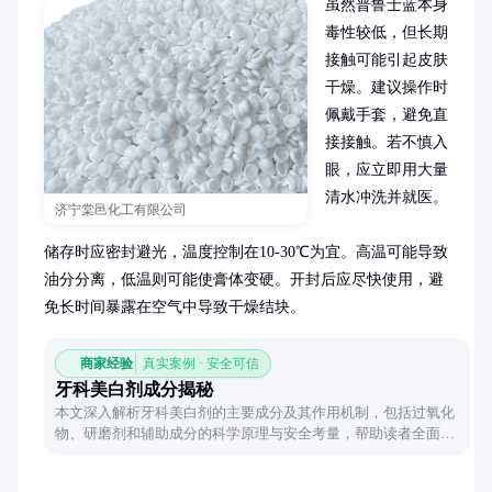
虽然普鲁士蓝本身
毒性较低，但长期
接触可能引起皮肤
干燥。建议操作时
佩戴手套，避免直
接接触。若不慎入
眼，应立即用大量
清水冲洗并就医。

济宁棠邑化工有限公司
储存时应密封避光，温度控制在10-30℃为宜。高温可能导致
油分分离，低温则可能使膏体变硬。开封后应尽快使用，避
免长时间暴露在空气中导致干燥结块。
商家经验
真实案例 · 安全可信
牙科美白剂成分揭秘
本文深入解析牙科美白剂的主要成分及其作用机制，包括过氧化
物、研磨剂和辅助成分的科学原理与安全考量，帮助读者全面了
解牙齿美白背后的化学奥秘。