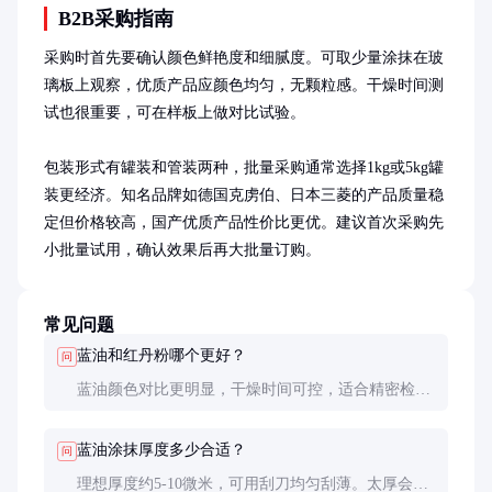
B2B采购指南
采购时首先要确认颜色鲜艳度和细腻度。可取少量涂抹在玻
璃板上观察，优质产品应颜色均匀，无颗粒感。干燥时间测
试也很重要，可在样板上做对比试验。

包装形式有罐装和管装两种，批量采购通常选择1kg或5kg罐
装更经济。知名品牌如德国克虏伯、日本三菱的产品质量稳
定但价格较高，国产优质产品性价比更优。建议首次采购先
小批量试用，确认效果后再大批量订购。
常见问题
蓝油和红丹粉哪个更好？
问
蓝油颜色对比更明显，干燥时间可控，适合精密检
测；红丹粉价格更低但易污染环境。现代精密加工多
选用蓝油。
蓝油涂抹厚度多少合适？
问
理想厚度约5-10微米，可用刮刀均匀刮薄。太厚会失