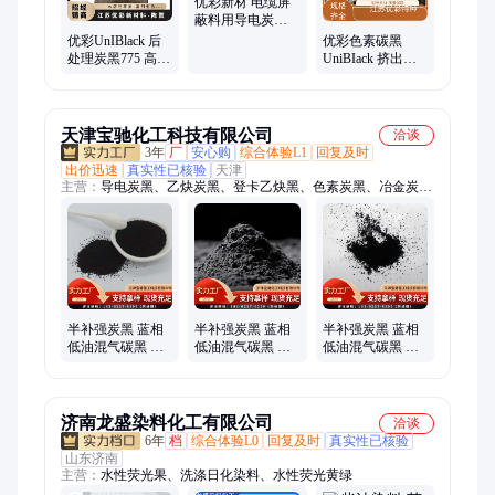
优彩新材 电缆屏
素炭黑、涂料用色素炭黑、特黑
蔽料用导电炭黑
FC719S 提高加工
优彩UnIBlack 后
优彩色素碳黑
效率
处理炭黑775 高吸
UniBIack 挤出级
油高比表 重蓝相
洁净炭黑 9912 油
碳黑
性打印油墨
天津宝驰化工科技有限公司
洽谈
3年
厂
安心购
综合体验L1
回复及时
出价迅速
真实性已核验
天津
主营：
导电炭黑、乙炔炭黑、登卡乙炔黑、色素炭黑、冶金炭
黑、中色素炭黑、喷雾炭黑、炭黑N990、天然气半补强炭黑、
超导电炭黑、热裂解炭黑、混气炭黑、水泥砂浆炭黑、耐高温炭
黑、N880炭黑、防静电炭黑、高色素炭黑、导电剂SP、保温炭
黑、水溶性炭黑、油墨炭黑、超细炭黑、超耐磨炭黑、槽法炭
黑、纳米级炭黑
半补强炭黑 蓝相
半补强炭黑 蓝相
半补强炭黑 蓝相
低油混气碳黑 易
低油混气碳黑 易
低油混气碳黑 易
分散N990 化工助
分散N990 化工助
分散N990 化工助
剂
剂
剂
济南龙盛染料化工有限公司
洽谈
6年
档
综合体验L0
回复及时
真实性已核验
山东济南
主营：
水性荧光果、洗涤日化染料、水性荧光黄绿