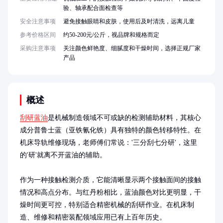
验、轴承配合面检查等
安全注意事项
避免接触眼睛和皮肤，使用后及时清洗，远离儿童
参考价格区间
约50-200元/公斤，视品牌和规格而定
采购注意事项
关注颜色鲜艳度、细腻度和干燥时间，选择正规厂家
产品
概述
刮研蓝油
是机械制造领域不可或缺的检测辅助材料，其核心
成分普鲁士蓝（亚铁氰化铁）具有独特的颜色转移特性。在
机床导轨维修现场，老师傅们常说：'三分刮七分研'，这里
的'研'就离不开蓝油的辅助。

作为一种接触检测介质，它能清晰显示两个接触面间的接触
情况和高点分布。与红丹粉相比，蓝油颜色对比更明显，干
燥时间更可控，特别适合精密机械的刮研作业。在机床制
造、维修和精密装配领域应用已有上百年历史。