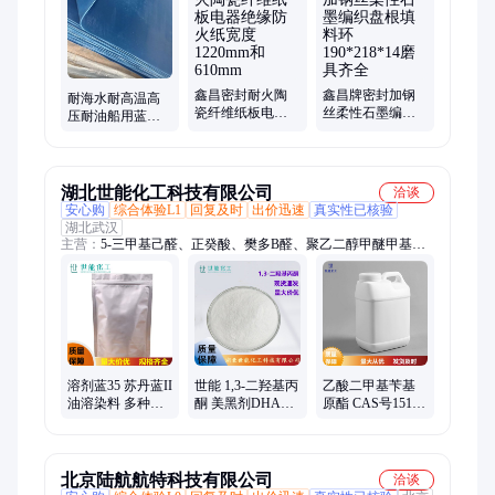
火布、柔性石墨复合板
鑫昌密封耐火陶
鑫昌牌密封加钢
耐海水耐高温高
瓷纤维纸板电器
丝柔性石墨编织
压耐油船用蓝芳
绝缘防火纸宽度
盘根填料环
纶橡胶密封垫片
1220mm和610mm
190*218*14磨具
NAS纤维增强橡
齐全
胶圈
湖北世能化工科技有限公司
洽谈
安心购
综合体验L1
回复及时
出价迅速
真实性已核验
湖北武汉
主营：
5-三甲基己醛、正癸酸、樊多B醛、聚乙二醇甲醚甲基丙
烯酸酯、山梨醇缩水甘油醚、聚苯胺、磷脂酸铵盐、谷胱甘肽、
二氧化钒、三羟甲基氨基甲烷盐酸盐、3二羟基萘、二苯酮、庚
酰氯、菲尼酮、茶香醇、苹果酸、菠萝醚
溶剂蓝35 苏丹蓝II
世能 1,3-二羟基丙
乙酸二甲基苄基
油溶染料 多种树
酮 美黑剂DHA
原酯 CAS号151-
脂着色 现货 CAS
96-26-4 含量99%
05-3 纯度99%
号17354-14-2
1kg25kg装 现货
1kg25kg装 现货可
分装
北京陆航航特科技有限公司
洽谈