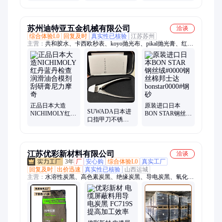
丹蓝丹检查润滑
油
油合模剂刮研膏
机床测显示剂
苏州迪特亚五金机械有限公司
洽谈
综合体验L0
回复及时
真实性已核验
江苏苏州
主营：
共和胶水、卡西欧秒表、koyo抛光布、pikal抛光膏、红狐
狸silky锯、HS-70W-1JH、sato佐藤计时器、中京研磨、积水胶
带、kyowa应变片、小西胶水、极快油石、wise内六角扳手、米
其邦胶带、寺冈胶带、vessel威威扳手、TRUSCO中山、NT 美工
刀、爱丽丝ARS折叠锯、OLFA爱利华、施敏打胶水、三键胶
水、ANEX安力士、兴研口罩
正品日本大造
原装进口日本
SUWADA日本进
NICHIMOLY红丹
BON STAR钢丝绒
口指甲刀不锈钢
蓝丹检查润滑油
#0000钢丝棉邦士
握式指甲钳斜口
合模剂刮研膏尼
达bonstar0000#钢
倒刺剪防飞溅指
力摩奇
砂
甲剪
江苏优彩新材料有限公司
洽谈
3年
厂
安心购
综合体验L0
真实工厂
回复及时
出价迅速
真实性已核验
山西运城
主营：
水溶性炭黑、高色素炭黑、绝缘炭黑、导电炭黑、氧化铁
用水溶性炭黑、中色素炭黑、低色素炭黑、混气法炭黑、氧化炭
黑、勾缝美缝专用炭黑、水性油墨专用炭黑、油墨专用炭黑、乙
炔炭黑、油炉法炭黑、水泥填缝水溶性炭黑、防静电塑料板用炭
黑、电池专用导电炭黑、炭黑326、纸板浆料用水溶性炭黑、固
化地坪用水溶性炭黑、炭黑330、发泡色母粒用炭黑、油墨用色