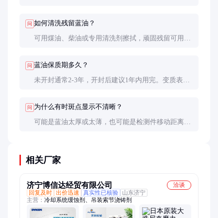
真，太薄可能无法清晰显示接触点。
如何清洗残留蓝油？
问
可用煤油、柴油或专用清洗剂擦拭，顽固残留可用酒
精辅助清洗。避免使用强酸强碱。
蓝油保质期多久？
问
未开封通常2-3年，开封后建议1年内用完。变质表现
为油分分离、颜色变暗或结块。
为什么有时斑点显示不清晰？
问
可能是蓝油太厚或太薄，也可能是检测件移动距离不
够。应调整用量并确保足够往复次数。
相关厂家
济宁博信达经贸有限公司
洽谈
回复及时
出价迅速
真实性已核验
山东济宁
主营：
冷却系统缓蚀剂、吊装索节浇铸剂