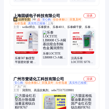
扣板瓷砖车门胶
水耐油耐高温 可
瞬间胶 增韧型20
水
剥离 k-587 90g
克
上海固硕电子科技有限公司
洽谈
3年
品
安心购
综合体验L1
回复及时
出价迅速
真实性已核验
上海
主营：
weller焊台、乐泰胶水、乐泰4011、乐泰瞬干胶、乐泰环
氧胶、乐泰4981、乐泰31CL、乐泰 21HP、乐泰454、泰罗松
9360、WELLERWT1014、威勒WT1010H、WT1010、易力高
DCA、易力高三防漆、乐泰243、乐泰222、乐泰577、乐泰660、
乐泰277、乐泰680、吸烟仪、乐泰263、乐泰270、威勒焊台
乐泰LOCTITE
LB8008 C5-A铜基
乐泰587 触变型
汉高乐泰
抗咬合剂铜色金
平面密封胶 耐油
LOCTITE SF7070
属润滑剂
汽车发动机粘接
清洗剂 金属垫片
修补蓝胶 85g 平
油污高效除锈剂
面密封
广州市壹诺化工科技有限公司
洽谈
安心购
综合体验L2
回复及时
出价迅速
真实性已核验
广东广州
主营：
润滑剂、高温抗氧剂、sebs755175339901