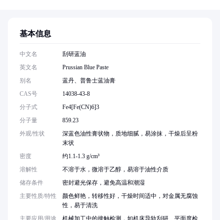
基本信息
中文名
刮研蓝油
英文名
Prussian Blue Paste
别名
蓝丹、普鲁士蓝油膏
CAS号
14038-43-8
分子式
Fe4[Fe(CN)6]3
分子量
859.23
外观/性状
深蓝色油性膏状物，质地细腻，易涂抹，干燥后呈粉
末状
密度
约1.1-1.3 g/cm³
溶解性
不溶于水，微溶于乙醇，易溶于油性介质
储存条件
密封避光保存，避免高温和潮湿
主要性质/特性
颜色鲜艳，转移性好，干燥时间适中，对金属无腐蚀
性，易于清洗
主要应用/用途
机械加工中的接触检测，如机床导轨刮研、平面度检