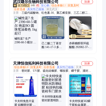
武汉曙尔生物科技有限公司
洽谈
6年
档
安心购
综合体验L1
回复及时
出价迅速
真实性已核验
湖北武汉
主营：
三硫代碳酸钠、红色素-16、聚乙烯亚胺、三乙二醇二异
辛酸酯、巯基苯并噻唑钠、L-丙交酯、乙交酯、石油酯-T50、多
元醇苯甲酸酯、热压敏染料、光稳定剂、高分子降解材料
碱性蓝7 生产
2390-60-5 曙尔 艳
己二酸二丁基甘
赤藓糖醇双环硫
蓝BO 圆珠笔油着
酯 141-17-3 多元
酸酯 292082-37-2
色 1kg起订
酸醇醚酯 DBEEA
锂离子电池电解
橡塑增塑剂
液的添加剂
天津恒信拓利科技有限公司
洽谈
综合体验L0
回复及时
出价迅速
真实性已核验
天津
主营：
密封胶、UV胶、硫化硅橡胶、螺纹胶、瞬干胶、灌封
胶、环氧树脂胶
卡夫特快速粘接
密封胶透明防水
卡夫特免垫片蓝
卡夫特快速502瞬
防潮硅胶 粘挂钩
胶 硅酮密封胶 防
干胶粘金属塑料