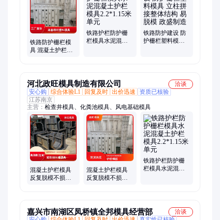
铁路护栏防护栅
铁路防护建设 防
栏模具水泥混凝
护栅栏塑料模具
铁路防护栅栏模
土护栏模具
立柱拼接整体结
具 混凝土护栏模
2.2*1.15米单元
构 易脱模 政盛制
具 周转次数多 易
造
脱模 政盛制造
河北政旺模具制造有限公司
洽谈
安心购
综合体验L1
回复及时
出价迅速
资质已核验
江苏南京
主营：
检查井模具、化粪池模具、风电基础模具
铁路护栏防护栅
栏模具水泥混凝
混凝土护栏模具
混凝土护栏模具
土护栏模具
反复脱模不损坏
反复脱模不损坏
2.2*1.15米单元
政旺 铁路防护栅
政旺 铁路防护栅
栏模具
栏模具
嘉兴市南湖区凤桥镇全邦模具经营部
洽谈
安心购
综合体验L1
回复及时
出价迅速
真实性已核验