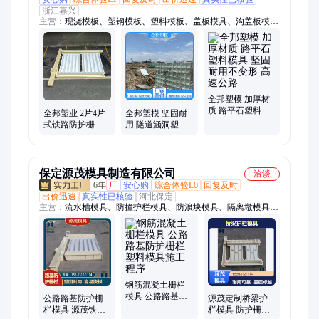
浙江嘉兴
主营：
现浇模板、塑钢模板、塑料模板、盖板模具、沟盖板模
具、光伏墩模具、六角护坡模具、缺口盖板模具、空心砖模具、
水沟盖板模具、连锁块模具、塑料模具、路沿石模具、路平石模
具、路侧石模具、护坡塑料模具、六角模具、树桩模具、电缆槽
模具、钢丝网立柱模具、菜园槽模具、拱形骨架模具、井盖模
具、植草砖模具、水沟模板
全邦塑模 加厚材
质 路平石塑料模
全邦塑业 2片4片
全邦塑模 坚固耐
具 坚固耐用不变
式铁路防护栅栏
用 隧道涵洞塑料
形 高速公路
模具 公路路基护
框架模板 高速路
栏塑料模具 来图
基
定制
保定源茂模具制造有限公司
洽谈
6年
厂
安心购
综合体验L0
回复及时
出价迅速
真实性已核验
河北保定
主营：
流水槽模具、防撞护栏模具、防浪块模具、隔离墩模具、
混凝土成型模具、防撞墙模具、生态框模具、基础墩模具、门楼
模具、水泥房模具、扭王字块模具、光伏墩模具、高标准农田水
渠模具、电缆槽模具、检查井模具、化粪池模具、井盖模具、配
重块模具、软体排模具、围墙板模具、围墙帽模具、水泥墩模
具、风电基础钢模板、拱形骨架模板
钢筋混凝土栅栏
模具 公路路基防
公路路基防护栅
源茂定制桥梁护
护栅栏塑料模具
栏模具 源茂铁路
栏模具 防护栅栏
施工程序