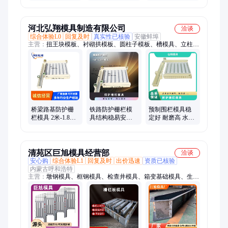
防护栏模具 具有
塑料模具 桥面立
良好的淬硬性
柱模具
河北弘翔模具制造有限公司
洽谈
综合体验L0
回复及时
真实性已核验
安徽蚌埠
主营：
扭王块模板、衬砌拱模板、圆柱子模板、槽模具、立柱模
具、软体排模具、沼气池模具、检查井模具、隔离带模具、光伏
墩模具、化粪池模具、路牙石模具、水泥井模具、缆槽塑料模
具、拱形护坡模具、防护护栏模板、预制界碑模具、防护栅栏模
具、路基栅栏模具、扭王块字块模具、倒角路侧石模具、四脚防
浪块模具、水泥活动房模具、防撞护栏模板、道路防撞墙模板
桥梁路基防护栅
铁路防护栅栏模
预制围栏模具稳
栏模具 2米-1.8米
具结构稳易安装
定好 耐磨高 水泥
规格系列全 弘翔
加工 混凝土护栏
防护栅栏塑料模
定制制造
钢模具 弘翔
具 弘翔加工
清苑区巨旭模具经营部
洽谈
安心购
综合体验L1
回复及时
出价迅速
资质已核验
内蒙古呼和浩特
主营：
墩钢模具、框钢模具、检查井模具、箱变基础模具、生态
砌块模具