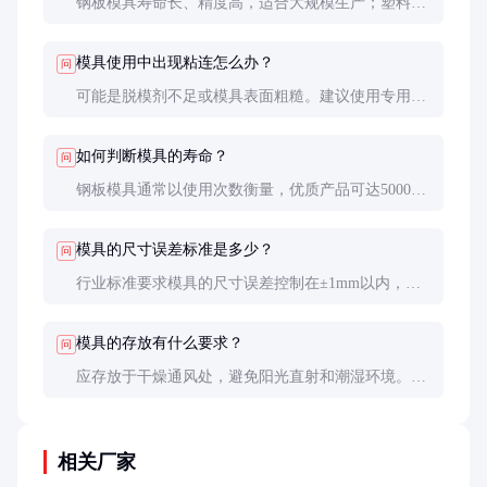
钢板模具寿命长、精度高，适合大规模生产；塑料模
具成本低、重量轻，适合小批量或临时工程。根据生
产需求选择最合适的类型。
模具使用中出现粘连怎么办？
问
可能是脱模剂不足或模具表面粗糙。建议使用专用脱
模剂，并定期检查模具表面状态，必要时进行抛光或
更换。
如何判断模具的寿命？
问
钢板模具通常以使用次数衡量，优质产品可达5000次
以上；塑料模具寿命较短，约300-500次。出现明显
变形或尺寸偏差时需更换。
模具的尺寸误差标准是多少？
问
行业标准要求模具的尺寸误差控制在±1mm以内，高
精度模具可达±0.5mm。采购时可要求厂家提供检测
报告。
模具的存放有什么要求？
问
应存放于干燥通风处，避免阳光直射和潮湿环境。钢
板模具需涂防锈油，塑料模具需避免重压和高温。
相关厂家