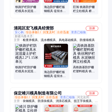
铁路护栏防护栅
海边防护栅栏板
巨旭 铁路防护栅
栏模具水泥混凝
钢模具 堤坝水泥
栏立柱模具 桥梁
土护栏模具
消浪板模板 周转
护栏水泥柱模具
2.2*1.15米单元
次数多 巨旭
形状多变按需生
产
清苑区宏飞模具经营部
洽谈
安心购
综合体验L1
回复及时
出价迅速
资质已核验
新疆乌鲁木齐
主营：
检查井模具、流水槽模具、风电基础模具、防撞墙模具
铁路护栏防护栅
高铁路基防护栅
栏模具水泥混凝
栏塑料模具 铁丝
海边防护栅栏板
土护栏模具
网护栏模具 水泥
钢模具 堤坝水泥
2.2*1.15米单元
钢丝网立柱模具
消浪板模板 周转
次数多 宏飞
保定靖川模具制造有限公司
洽谈
综合体验L1
回复及时
出价迅速
资质已核验
河北沧州
主营：
块钢模具、防浪块模具、消浪石模具、扭王字块模具、消
浪石钢模板