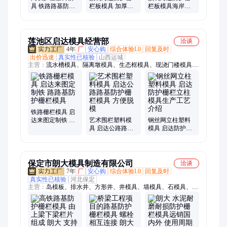
具 铁路路基防护
栏板模具 加厚材
栏板模具海岸线
栅栏模盒 桥梁水
质 水泥护岸护栏
护岸板钢模板堤
泥立柱模具 起航
板钢模板 起航
坝板强度高构件
莲池区启达模具经营部
洽谈
4年
厂
安心购
综合体验L0
回复及时
出价迅速
真实性已核验
山西运城
主营：
流水槽模具、隔离墩模具、生态框模具、现浇门楼模具、
围墙板模具、水泥房模具、鱼礁岛模具、软体排模具、光伏墩模
具、电缆槽模具、收费安全岛模具、配重块模具、化粪池模具、
遮板模具、扭王字块模具、风电基础模板、防撞墙模板
铁路栅栏模具 启
达来图定制铁 路
艺术围栏塑料模
钢丝网立柱塑料
路基防护栅栏模
具 启达公路路基
模具 启达防护栅
具
防护栅栏模具 方
栏立柱模具生产
便脱模
工艺介绍
保定市朗大模具制造有限公司
洽谈
7年
厂
安心购
综合体验L0
回复及时
真实性已核验
河北保定
主营：
岛模板、排水井、方形井、井模具、墙模具、石模具、钢
模具、框模具、带模具、块模具、岛模具、雨污水、混泥土、检
查井、六角块、集水槽、铁模板、排水渠、混凝土、路缘石、泄
洪渠、隔离墩、生态框、分隔带、化粪池