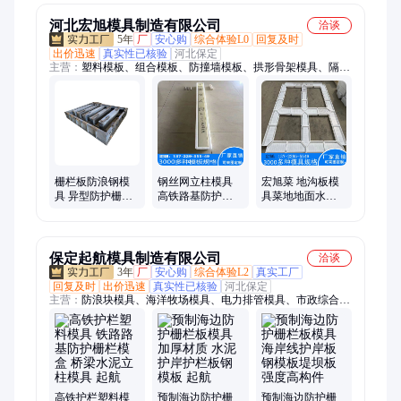
河北宏旭模具制造有限公司
洽谈
5年
厂
安心购
综合体验L0
回复及时
出价迅速
真实性已核验
河北保定
主营：
塑料模板、组合模板、防撞墙模板、拱形骨架模具、隔离
墩模具、检查井模具、井室模具、盖板模具、六棱块模具、扭王
块模具、植生块模具、流水槽模具、遮板模具、塑钢模板、水沟
模板、平面钢模板、现浇模板、水泥墩模板、框格护坡模板
栅栏板防浪钢模
钢丝网立柱模具
宏旭菜 地沟板模
具 异型防护栅栏
高铁路基防护栅
具菜地地面水泥
模具 厂家设计制
栏塑料模具 铁丝
塑料模板庭院围
作
网护栏模板 宏旭
边石围栏果园农
模具
场
保定起航模具制造有限公司
洽谈
3年
厂
安心购
综合体验L2
真实工厂
回复及时
出价迅速
真实性已核验
河北保定
主营：
防浪块模具、海洋牧场模具、电力排管模具、市政综合管
廊模具、电缆槽钢模具、装配式楼梯模具、装配式围墙模具、窑
洞模具、风电塔筒管片模具、拱形骨架护坡模具、路沿石模具、
预制围墙模具、挡墙模具、联锁块模具、电力箱变基础模具、四
角锥防浪块模具、挡土墙模具、乐高块挡土墙模具、隔离墩模
具、防撞墙模具、鱼礁岛模具、现浇门楼模具、圆涵过路涵模
具、风电基础钢模板、自建房地基模板
高铁护栏塑料模
预制海边防护栅
预制海边防护栅