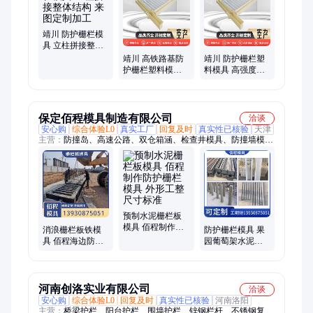
靖川 防护栅栏模
具 立柱拼接整体
结构 来图定制加
靖川 高铁路基防
靖川 防护栅栏塑
工
护栅栏塑料模具
料模具 高强度塑
立柱拼接整体结
料 规格尺寸任选
构 规格尺寸任选
保定佰程模具制造有限公司
洽谈
安心购
综合体验L0
真实工厂
回复及时
真实性已核验
天津
主营：
防撞岛、高速公路、双仓箱涵、检查井模具、防撞墙模
具、排水沟模具、隔离墩模具、路沿石模具、电缆槽模具、块模
具、遮板模具、槽钢模具、塑料模具、拉盘模具、底座模具、箱
涵模具、井盖模具、u型槽模具、盖板钢模具、沿石钢模具、拉
线盘模具、路牙石模具、漏粪板模具、防撞墙模板、水泥隔离墩
预制水泥栅栏板
模具 佰程制作防
消浪栅栏板铁模
防护栅栏模具 果
护栅栏模具 外形
具 佰程海边防护
园葡萄架水泥柱
工整 尺寸标准
栅栏模具 适应不
子模具 3米单元护
同环境
栏模具 佰程
河南创洛实业有限公司
洽谈
安心购
综合体验L0
回复及时
真实性已核验
河南洛阳
主营：
桥梁护栏、阳台护栏、围墙护栏、锌钢栏杆、不锈钢复合