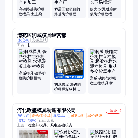
高铁路基防护栅
桥梁工程项目的
朗大 水泥耐磨耐
栏模具 由上梁下
路基防护栅栏模
损防护栅栏模具
梁栏片组成 朗大
具 螺栓相互连接
远销国内外 使用
支持全套加工
朗大生产厂
周期长不易损坏
清苑区润威模具经营部
安心购
安徽宣城
主营：
[]
润威模具 铁路护
栏防护栅栏模具
润威 铁路防护栅
水泥混凝土护栏
栏立柱模具 桥梁
润威供应 海边防
模具
护栏水泥柱模具
护栅栏板钢模具
形状多变按需生
堤坝水泥消浪板
产
模板 周转次数多
河北政盛模具制造有限公司
洽谈
安心购
综合体验L1
真实工厂
回复及时
出价迅速
资质已核验
山西太原
主营：
检查井模具、风电基础模具