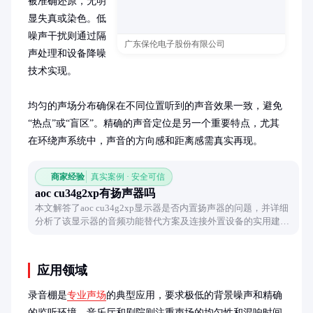
被准确还原，无明
显失真或染色。低
噪声干扰则通过隔
广东保伦电子股份有限公司
声处理和设备降噪
技术实现。

均匀的声场分布确保在不同位置听到的声音效果一致，避免
“热点”或“盲区”。精确的声音定位是另一个重要特点，尤其
在环绕声系统中，声音的方向感和距离感需真实再现。
商家经验
真实案例 · 安全可信
aoc cu34g2xp有扬声器吗
本文解答了aoc cu34g2xp显示器是否内置扬声器的问题，并详细
分析了该显示器的音频功能替代方案及连接外置设备的实用建
议。
应用领域
录音棚是
专业声场
的典型应用，要求极低的背景噪声和精确
的监听环境。音乐厅和剧院则注重声场的均匀性和混响时间