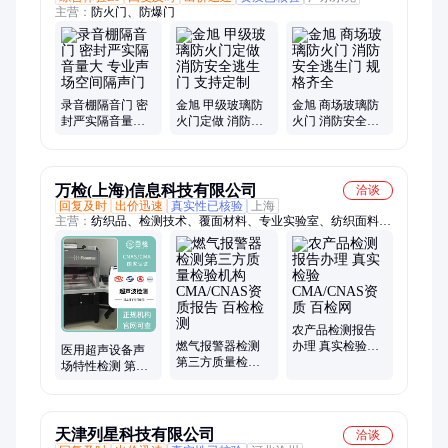
主营：
防火门、防爆门
录音棚隔音门 密
金旭 甲级玻璃防
金旭 商场玻璃防
封严实隔音量大
火门定做 消防安
火门 消防安全逃
专业声场空间隔
全逃生门 支持定
生门 规格齐全
声门
制
万检(上海)信息科技有限公司
洽谈
回复及时
出价迅速
真实性已核验
上海
主营：
纺织品、检测技术、覆面材料、专业实验室、纺织面料、
检测中心、五氯苯酚、儿童服装、童装绳索、检测平台、服装机
械、检测设备、纤维检测、检测实验室、儿童服饰安全
农产品检测报告
燃气报警器检测
办理 真实检验
医用超声设备声
第三方质量检验
CMA/CNAS资质
场特性检测 第三
机构 CMA/CNAS
百检网
方检验机构 专业
资质报告 百检检
实验室 百检网
测
天津列星科技有限公司
洽谈