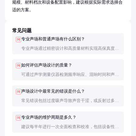
规模、材料档次和设备配置影响，建议根据实际需求选择合
适的方案。
常见问题
专业声场和普通声场有什么区别？
问
专业声场通过精密设计和高质量材料实现高保真度和
低噪声干扰，普通声场通常缺乏系统优化，存在明显
的声学缺陷。
如何评估声场设计的质量？
问
可通过声学测量仪器检测频率响应、混响时间和声压
级均匀性，主观听感也是重要评估手段。
声场设计中最常见的错误是什么？
问
常见错误包括过度吸声导致声音干涩，或反射过多造
成回声；设备摆放不当也会导致声场不均匀。
专业声场的维护周期是多久？
问
建议每半年进行一次全面检查和校准，包括设备性能
测试和声学材料状态评估。