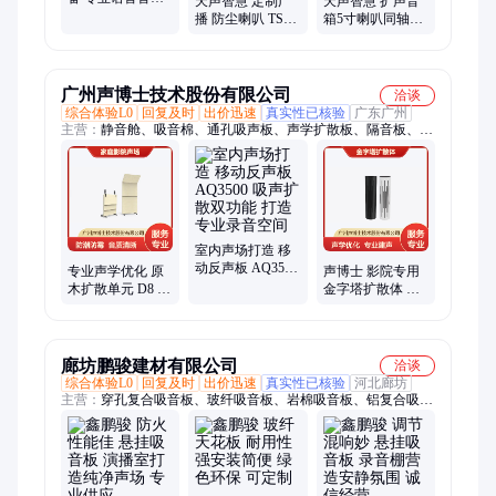
天声智慧 定制广
天声智慧 扩声音
TS-H565A 声场饱
播 防尘喇叭 TS-
箱5寸喇叭同轴全
满 各类培训室
G697H型号 防水
频高密度纤维板
无线传输
箱体培训教学扩
声
广州声博士技术股份有限公司
洽谈
综合体验L0
回复及时
出价迅速
真实性已核验
广东广州
主营：
静音舱、吸音棉、通孔吸声板、声学扩散板、隔音板、吸
音板、空间吸声体、声学软包、槽孔吸声板、声学棉、隔音棉、
隔声毡、二维扩散体、电话亭
室内声场打造 移
动反声板 AQ3500
专业声学优化 原
声博士 影院专用
吸声扩散双功能
木扩散单元 D8 多
金字塔扩散体 多
打造专业录音空
场景适配 定制家
形态可选配 打造
间
庭影院声场
专业声场
廊坊鹏骏建材有限公司
洽谈
综合体验L0
回复及时
出价迅速
真实性已核验
河北廊坊
主营：
穿孔复合吸音板、玻纤吸音板、岩棉吸音板、铝复合吸音
板、玻纤天花板、岩棉天花板、石膏复合吸音板、布艺软包吸音
板、悬挂吸音体