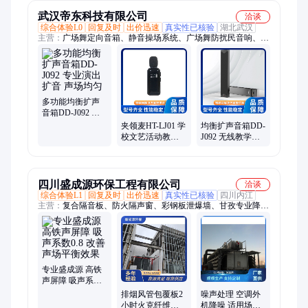
武汉帝东科技有限公司
洽谈
综合体验L0
回复及时
出价迅速
真实性已核验
湖北武汉
主营：
广场舞定向音箱、静音操场系统、广场舞防扰民音响、操
场音箱、无感麦克风、均衡扩声教学音箱、教学有源音箱、静音
舞场系统、超声波定向音箱、安静操场音箱、安静操场音响、静
音操场音箱、静音操场音响、广场舞定向音响、均衡扩声音箱、
均衡扩声音响、广场舞防扰民音箱、定向音响、无感扩声麦克
风、Ai无感扩声麦克风、波束成型定向音箱、教学音箱、防扰民
多功能均衡扩声
音箱、防扰民音响、音箱
音箱DD-J092 专
业演出扩音 声场
夹领麦HT-LJ01 学
均衡扩声音箱DD-
均匀
校文艺活动教学
J092 无线教学扩
演示无线麦克风
声系统 源头厂家
四川盛成源环保工程有限公司
洽谈
综合体验L1
回复及时
出价迅速
真实性已核验
四川内江
主营：
复合隔音板、防火隔声窗、彩钢板泄爆墙、甘孜专业降噪
隔声房、工业车间隔声门、金属环保隔音毡、聚酯纤维吸音板、
玻璃纤维吸音棉
专业盛成源 高铁
声屏障 吸声系数
0.8 改善声场平衡
排烟风管包覆板2
噪声处理 空调外
效果
小时火克纤维增
机降噪 适用场景