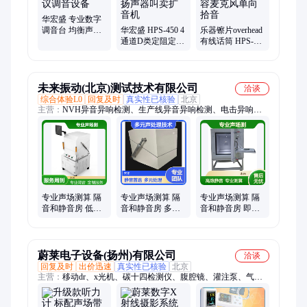
话筒、无线话筒、数字方管话筒、桌面电容麦克风、手持话筒、
长杆电容话筒、一拖四无线会议话筒、方管短杆话筒
华宏盛 专业数字
调音台 均衡声场
华宏盛 HPS-450 4
乐器镲片overhead
调节 会议调音设
通道D类定阻定压
有线话筒 HPS-
备
功放 扬声器叫卖
D90 电容麦克风
扩音机
单向拾音
未来振动(北京)测试技术有限公司
洽谈
综合体验L0
回复及时
真实性已核验
北京
主营：
NVH异音异响检测、生产线异音异响检测、电击异响振
动检测、EOL噪声检测、静音振动台、隔音箱及静音房
专业声场测算 隔
专业声场测算 隔
专业声场测算 隔
音和静音房 低噪
音和静音房 多元
音和静音房 即装
测试环境保障
声处理技术 3D 设
即用便捷高效
计方案适配
蔚莱电子设备(扬州)有限公司
洽谈
回复及时
出价迅速
真实性已核验
北京
主营：
移动dr、x光机、碳十四检测仪、腹腔镜、灌注泵、气腹
机、骨密度仪、婴儿保温箱、婴儿辐射台、抢救台、内窥镜、彩
超、掌上b超、眼压计、听力计 隔音室、碳十四、视力筛查仪、