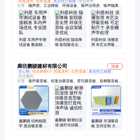
回复及时
出价迅速
真实性已核验
河北沧州
主营：
隔声房、工业降噪、环保设备、噪声治理房、噪声隔离处
理、噪声控制设备、厂房噪声控制、科技车间隔音房
列星 车用声学测
列星科技 隔音降
列星科技 演播室
试设备 数据精准
噪 影院吸音尖劈
用 布艺尖劈吸音
车内声场优化 专
环保无异味 会议
棉 可定制尺寸 录
业团队
室吸音优化
音棚声学处理
廊坊鹏骏建材有限公司
洽谈
安心购
综合体验L0
回复及时
出价迅速
真实性已核验
河北廊坊
主营：
玻纤吸音板、铝复合吸音板、穿孔吸音板、岩棉吸音板、
玻纤天花板、岩棉天花板、布艺吸音板、悬挂吸音体、跌级玻纤
吸音板
鑫鹏骏 耐潮抗湿
鑫鹏骏 结构稳固
鑫鹏骏 吊顶吸音
强 玻纤吊挂吸音
牢 悬挂吸音垂片
板 支持定制 大型
造型板 演播室打
演播室打造纯净
商场装饰墙板阻
造纯净声场 诚信
声场 专业供应
燃隔热 全国配送
经营