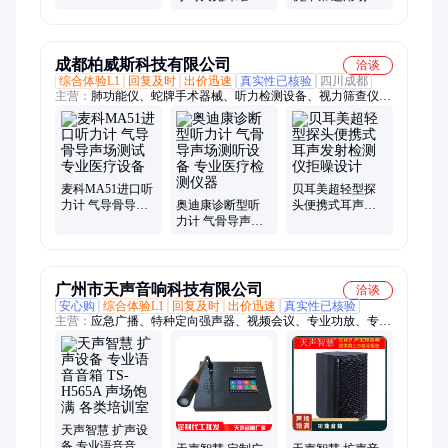
强盐板A级轻质泄
工业领域 静音设
爆墙
计提升体验
成都柏威斯科技有限公司
洽谈
综合体验L1
回复及时
出价迅速
真实性已核验
四川成都
主营：
肺功能仪、蛇牌手术器械、听力检测设备、视力筛查仪、
精神压力分析仪、动脉硬化检测仪
麦科MA51进口听
贝耳美超轻型探
力计 气导骨导声
奥迪康诊断型听
头便携式耳声发
场测试 专业医疗
力计 气骨导声场
射检测仪拒噪设
设备
测听设备 专业医
计
疗检测仪器
广州市天声音响科技有限公司
洽谈
安心购
综合体验L1
回复及时
出价迅速
真实性已核验
主营：
应急广播、特种定向强声器、视频会议、专业功放、专业
麦克风、会议声柱、公共广播、IP网络广播、音频扩音、线阵音
箱、数字功放、强声器专用功放、会议话筒、教学音响、数字广
播、无线麦克风、反馈抑制器、天线放大器、前级效果器、电源
时序器、HDMI矩阵、会议摄像机、音频处理器、音频矩阵、会
议音响
天声智慧 扩声设
备 专业语音音箱