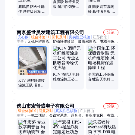
鑫鹏骏 玻纤天花
鑫鹏骏 防火性能
板 耐用性强安装
鑫鹏骏 调节混响
佳 悬挂吸音板 演
简便 绿色环保 可
妙 悬挂吸音板 录
播室打造纯净声
定制
音棚营造安静氛
场 专业供应
围 诚信经营
南京盛世昊发建筑工程有限公司
洽谈
安心购
综合体验L1
回复及时
真实性已核验
江苏南京
主营：
无机纤维喷涂、矿物纤维喷涂、玻璃棉喷涂、电梯井吸音
板、无机纤维棉、矿物纤维棉、玻璃纤维棉、高效吸音无机纤维
喷涂、无缝防火无机纤维喷涂、超细无机纤维喷涂、高效降噪电
梯井吸音板、穿孔复合电梯井吸音板、电梯井道专用吸音板、电
梯机房降噪吸音板、空调机房隔音吸音板、工程建筑电梯井吸音
板
KTV 酒吧无机纤
全国施工 环保吸
维喷涂施工公司
音耐温 无机纤维
KTV 酒吧纤维喷
专业团队吸音降
喷涂 风电场机房
涂施工队 吸音降
噪优化声场
保温降噪工程
噪提升声场专业
团队
佛山市宏普盛电子有限公司
洽谈
综合体验L0
回复及时
真实性已核验
广东佛山
主营：
一拖二话筒、会议室系统、调音台、专业麦克风、有线话
筒、纯后级定阻功放、定阻功放、定压功放、人声话筒、会议室
音响、公共广播主机定时器、讨论演讲话筒、无线会议麦克风、
会议室话筒、鹅颈台式麦、有线主机话筒、演出有线话筒、鹅颈