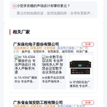
小型录音棚的声场设计有哪些要点？
问
重点控制低频驻波，使用低频陷阱；合理布置吸声和
扩散材料，确保监听位置的声学准确性。
相关厂家
广东保伦电子股份有限公司
洽谈
综合体验L0
回复及时
出价迅速
真实性已核验
广东广州
主营：
扬声器、智慧听学、智慧教室、城市照明、对讲广播、视
频会议、智慧录播、绿色环保、指挥中心、舞台灯光、全彩led
屏、校园广播、无纸化会议
itc VA-6504广播操
itc全数字会议话筒
作台 专业声场设
专业声场纯净人
itc IP消防应急广
计 纯净人声畅享
声 智慧会议室数
播系统 专业声场
沟通
字会议系统必备
设计 畅享纯净人
声沟通体验
广东省金旭安防工程有限公司
洽谈
综合体验L0
回复及时
出价迅速
资质已核验
广东东莞