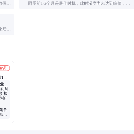
效保
雨季前1-2个月是最佳时机，此时湿度尚未达到峰值，处
mm，
理后能有充分时间形成防护层。紧急处理则需选择连续晴
日施工。
化后不
天，或
洽谈
c打
瓷砖美
沙发清
、地面
屋消杀
斑深度
业防霉