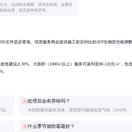
方法，包括阳光暴晒、草木灰处理、多菌灵
防病虫害，提高姜种发芽率。
SDS文件是必查项。优质服务商会提供施工前后对比的ATP生物荧光检测
造建议占30%。大面积（1000㎡以上）服务可谈判至80-120元/㎡，包
%。
处理后会有异味吗？
问
年以
水性防霉剂基本无味，溶剂型可能有短暂气味（24小时内
建议每
消散）。儿童房、卧室建议选择零VOC的水性配方。
什么季节做防霉最好？
问