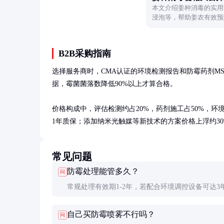
本文介绍姜种消毒的实用
浸泡等，帮助姜农有效预
B2B采购指南
选择服务商时，CMA认证的环境检测报告和防霉药剂M
据，霉菌菌落数降低90%以上才算合格。

价格构成中，评估检测约占20%，药剂施工占50%，环境改
1年质保；添加纳米光触媒等新技术的方案价格上浮约30
常见问题
防霉处理能管多久？
问
常规处理有效期1-2年，若配合环境调控设备可达3
上。实际效果受空间密封性、日常维护影响很大，
自己买防霉喷雾不行吗？
问
半年做一次预防性检查。