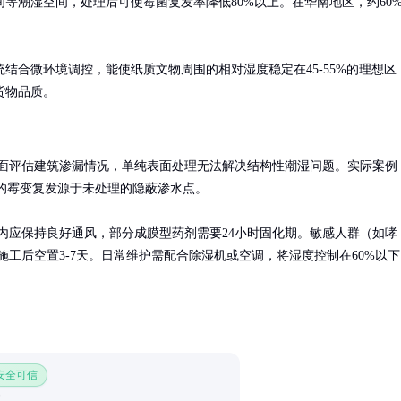
等潮湿空间，处理后可使霉菌复发率降低80%以上。在华南地区，约60
结合微环境调控，能使纸质文物周围的相对湿度稳定在45-55%的理想区
货物品质。
面评估建筑渗漏情况，单纯表面处理无法解决结构性潮湿问题。实际案例
%的霉变复发源于未处理的隐蔽渗水点。

时内应保持良好通风，部分成膜型药剂需要24小时固化期。敏感人群（如哮
施工后空置3-7天。日常维护需配合除湿机或空调，将湿度控制在60%以下
 安全可信