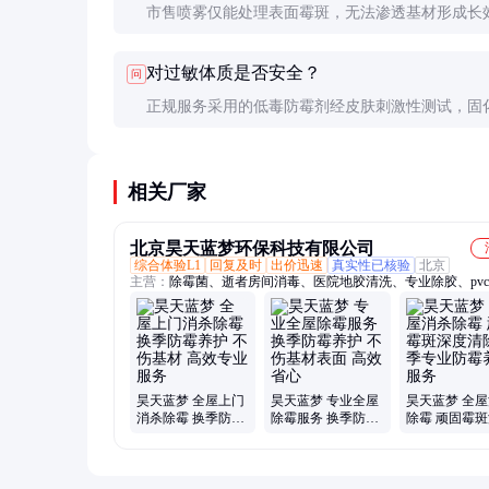
市售喷雾仅能处理表面霉斑，无法渗透基材形成长
护。专业设备的高压喷涂可使药剂深入材料内部3-5
对过敏体质是否安全？
问
效果差异显著。
正规服务采用的低毒防霉剂经皮肤刺激性测试，固
会释放有害物质。但极度敏感者建议施工后通风7
选择生物酶防霉方案。
相关厂家
北京昊天蓝梦环保科技有限公司
综合体验L1
回复及时
出价迅速
真实性已核验
北京
主营：
除霉菌、逝者房间消毒、医院地胶清洗、专业除胶、pv
蜡、机房保洁、空调清洗、地板打蜡、二手房深度清洁消毒、
缝、实验室保洁、高温消毒、新房除甲醛、水磨石翻新、布艺
洗、大理石结晶、清洗地毯、地胶打蜡、清洗床垫、开荒保洁
清洗、麻石清洗、大理石翻新、别墅保洁
昊天蓝梦 全屋上门
昊天蓝梦 专业全屋
昊天蓝梦 全
消杀除霉 换季防霉
除霉服务 换季防霉
除霉 顽固霉
养护 不伤基材 高效
养护 不伤基材表面
清除 换季专
专业服务
高效省心
养护服务