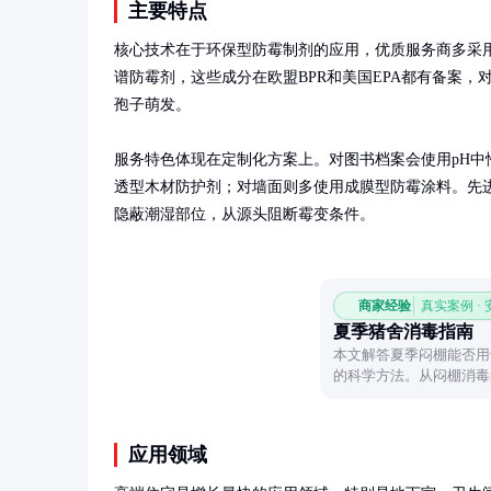
主要特点
核心技术在于环保型防霉制剂的应用，优质服务商多采
谱防霉剂，这些成分在欧盟BPR和美国EPA都有备案，
孢子萌发。

服务特色体现在定制化方案上。对图书档案会使用pH中
透型木材防护剂；对墙面则多使用成膜型防霉涂料。先
隐蔽潮湿部位，从源头阻断霉变条件。
商家经验
真实案例 ·
夏季猪舍消毒指南
本文解答夏季闷棚能否用
的科学方法。从闷棚消毒
议，帮助养殖户建立合理
应用领域