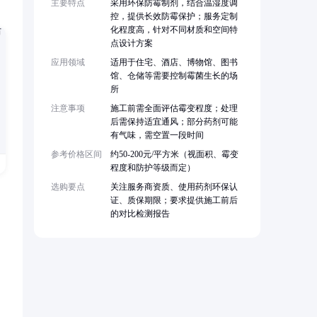
主要特点
采用环保防霉制剂，结合温湿度调
控，提供长效防霉保护；服务定制
化程度高，针对不同材质和空间特
点设计方案
应用领域
适用于住宅、酒店、博物馆、图书
馆、仓储等需要控制霉菌生长的场
所
注意事项
施工前需全面评估霉变程度；处理
后需保持适宜通风；部分药剂可能
有气味，需空置一段时间
参考价格区间
约50-200元/平方米（视面积、霉变
程度和防护等级而定）
选购要点
关注服务商资质、使用药剂环保认
证、质保期限；要求提供施工前后
的对比检测报告