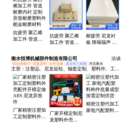
板
抗疲劳 聚乙烯
抗疲劳 聚乙烯
耐疲劳 尼龙衬
加工件 管道耐
加工件 管道耐
板 降噪隔声 降
磨内衬 定制异
磨内衬 定制异
噪高手 栀金耐
形耐磨塑料件
形耐磨塑料件
磨材料 生产厂
衡水恒博机械部件制造有限公司
栀金耐磨材料
洽谈
栀金耐磨材料
家
综合体验L0
回复及时
出价迅速
真实性已核验
河北衡水
主营：
注塑品、尼龙齿轮、轴套定制、塑料件、工程
塑料、家电配件、塑料模具、塑料配件、塑料外壳、
塑料直齿轮、异形塑胶齿轮、工业塑料齿轮、塑料齿
轮定制、注塑尼龙配件、塑胶配件螺母、抗压机械、
非标塑胶、工程塑胶、玩具外壳、输送设备、尼龙衬
精密注塑代加工
套齿轮、注塑尼龙柱销、耐磨尼龙胶轴、尼龙滑轮齿
厂家精密注塑加
家电汽配塑料构
轮、尼龙衬套轴套
厂家开模定制尼
工定制塑料外壳
件批量成型按需
龙塑料外壳
配件开模定做
定制供货
ABS 注塑件机
ABS 尼龙异形