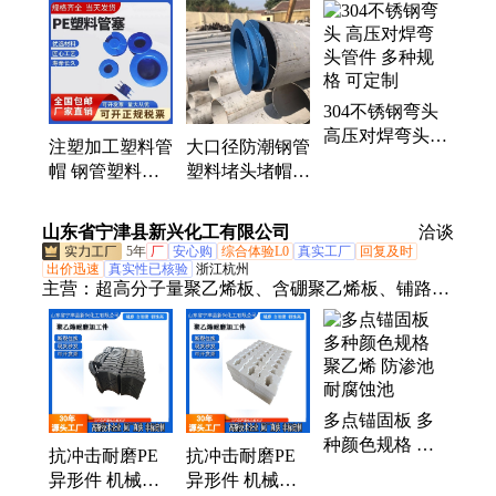
塑料管帽、塑料法兰盖、护盖定制、焊接法兰、钢管
护口、法兰保护、管帽内帽、法兰国标、法兰高压、
钢管护帽、盲板法兰、钢管内塞、法兰铸造、不锈钢
法兰、钢管防尘塞、法兰耐酸碱、钢管保护帽
304不锈钢弯头
高压对焊弯头管
注塑加工塑料管
大口径防潮钢管
件 多种规格 可
帽 钢管塑料堵
塑料堵头堵帽
定制
塑胶配件 尼龙
圆形封盖保 护
异形件注塑工厂
帽护口 经久耐
山东省宁津县新兴化工有限公司
洽谈
用现货出售
5年
厂
安心购
综合体验L0
真实工厂
回复及时
出价迅速
真实性已核验
浙江杭州
主营：
超高分子量聚乙烯板、含硼聚乙烯板、铺路垫
板、超高分子量聚乙烯异形件、防辐射聚乙烯板、支
腿垫板、防中子屏蔽材料、高密度聚乙烯板、Hdpe阻
沙板、HDPE板、冰球场围栏、足球回弹板、pp板、
仿真冰板
多点锚固板 多
种颜色规格 聚
抗冲击耐磨PE
抗冲击耐磨PE
乙烯 防渗池 耐
异形件 机械设
异形件 机械设
腐蚀池