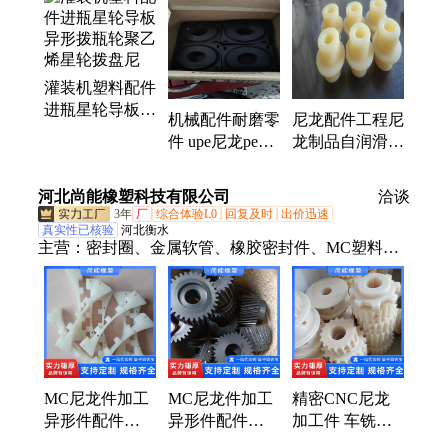
帽、输送设备轴承轮、螺丝牙纹保护套
灌装机塑料配件
进瓶星轮导板异
机械配件耐磨零
尼龙配件工程尼
形拨瓶轮聚乙烯
件 upe尼龙pe异
龙制品自润滑精
星轮拨盘尼
形加工件 自润
密零件机械
滑注塑塑料 制
CNC加工塑料
河北尚能橡塑科技有限公司
洽谈
品定制
尼龙异形件
3年
厂
综合体验L0
回复及时
出价迅速
真实性已核验
河北衡水
主营：
密封圈、金属软管、橡胶密封件、MC塑料尼
龙件、金属波纹管、防尘密封硅胶圈
MC尼龙件加工
MC尼龙件加工
精密CNC尼龙
异形件配件
异形件配件
加工件 车铣异
PA66塑料注塑
PA66塑料注塑
形塑料件 高强