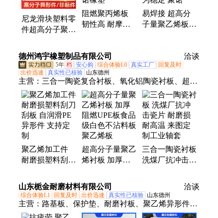
阻燃聚丙烯板
易焊接 超高分
尼龙滑块塑料零
韧性高 耐摩擦
子量聚乙烯板
件超高分子聚乙
抗压耐酸碱pp板
耐腐蚀 自润滑
烯异形加工件
材 质地纯净 聚
pp板材 对水极
PE异形件耐磨
德州鸿宇橡塑制品有限公司
诺橡塑
为稳定 聚诺
洽谈
轴套定制
5年
档
安心购
综合体验L0
真实工厂
回复及时
出价迅速
真实性已核验
山东德州
主营：
三合一陶瓷复合衬板、氧化铝陶瓷衬板、超高
分子量聚乙烯板、塑料刮刀、聚四氟乙烯板、聚四氟
楼梯板5mm、聚乙烯煤仓衬板、聚四氟滑动支座板、
压延微晶板、微晶铸石板、氟橡胶板、碳化硅、氧化
铝陶瓷贴片、聚乙烯板、碳化硅板、碳化硅研磨管、
尼龙板、铸石板、石棉橡胶板、聚氨酯陶瓷衬板、硅
聚乙烯加工件
超高分子量聚乙
三合一陶瓷衬板
胶板、Pp板、Pe板
耐磨损塑料刮刀
烯衬板 加厚阻
洗煤厂抗冲击瓷
刮板 自润滑PE
燃UPE板食品级
片 耐磨损 耐高
异形件 支持定
白色不沾料板聚
温 来图定制工
山东栀金耐磨材料有限公司
洽谈
制
乙烯板
业轴套
综合体验L1
回复及时
出价迅速
真实性已核验
山东德州
主营：
路基板、保护垫、耐磨衬板、聚乙烯异形件、
临时铺路板、聚乙烯衬板、临时垫道板、防滑路基垫