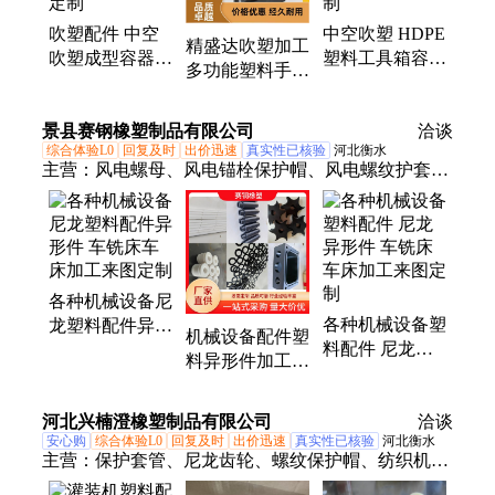
吹塑配件 中空
中空吹塑 HDPE
精盛达吹塑加工
吹塑成型容器瓶
塑料工具箱容器
多功能塑料手提
看台座椅异形塑
工厂 源头工厂
箱 中空塑料箱
料制品加工定制
来样定制
无提手
景县赛钢橡塑制品有限公司
洽谈
综合体验L0
回复及时
出价迅速
真实性已核验
河北衡水
主营：
风电螺母、风电锚栓保护帽、风电螺纹护套、
风电配件、防雹网配件、防雹网柱帽
各种机械设备尼
各种机械设备塑
龙塑料配件异形
机械设备配件塑
料配件 尼龙异
件 车铣床车床
料异形件加工
形件 车铣床车
加工来图定制
赛钢橡塑 机加
床加工来图定制
工异型件定制
河北兴楠澄橡塑制品有限公司
洽谈
安心购
综合体验L0
回复及时
出价迅速
真实性已核验
河北衡水
主营：
保护套管、尼龙齿轮、螺纹保护帽、纺织机械
配件、塑料风电配件、滤袋固定器、农业防雹网柱