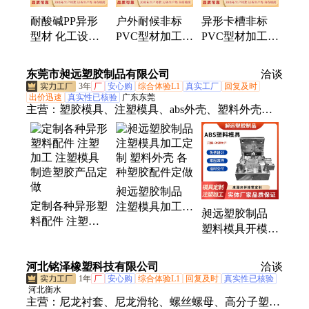
耐酸碱PP异形
户外耐候非标
异形卡槽非标
型材 化工设备
PVC型材加工
PVC型材加工
塑料配件 非标
护栏配件异形塑
配件塑料型材开
截面挤出加工
料挤出定制
模定制
东莞市昶远塑胶制品有限公司
洽谈
3年
厂
安心购
综合体验L1
真实工厂
回复及时
出价迅速
真实性已核验
广东东莞
主营：
塑胶模具、注塑模具、abs外壳、塑料外壳、
塑胶配件、塑料件、塑料模、模具定制、注塑加工
昶远塑胶制品
定制各种异形塑
注塑模具加工定
昶远塑胶制品
料配件 注塑加
制 塑料外壳 各
塑料模具开模定
工 注塑模具制
种塑胶配件定做
制 注塑加工塑
造塑胶产品定做
料外壳定做厂家
河北铭泽橡塑科技有限公司
洽谈
1年
厂
安心购
综合体验L1
回复及时
真实性已核验
河北衡水
主营：
尼龙衬套、尼龙滑轮、螺丝螺母、高分子塑料