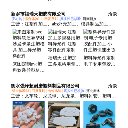
形件聚苯硫醚塑
工件 塑料定制
料PPS配件加工
加工 可来图来
新乡市福瑞天塑胶有限公司
洽谈
定制 Y
样生产 实体厂
安心购
综合体验L1
回复及时
真实性已核验
河南新乡
家
主营：
注塑件加工、abs外壳加工、模具制品加工、
塑料外壳加工、批发塑料件加工、塑胶异形零部件
OEM、塑料零部件开模加工、电子专用塑胶配件加
工、塑料异形件加工、异形塑胶件打样生产、尼龙制
品加工、注塑模具加工、注塑制品加工、注塑加工
福瑞天 注塑加
塑料异形件定制
OEM定制、小件注塑加工、定制注塑件
来图定制pvc塑
工多规格用塑料
电子专用塑胶配
料软质异型材
异形件 注塑零
件加工 小件注
沙发卡条注塑模
件配件定制
塑快速出货
具 加工异形塑
衡水强泽超耐磨塑料制品有限公司
洽谈
料配件
综合体验L1
回复及时
出价迅速
真实性已核验
河北衡水
主营：
叉车轮、尼龙球、尼龙条、塑料衬套、塑料配
件、耐温塑料、尼龙轮、密封圈、密封件、聚四氟、
peek护套、peek轴套、peek衬套、peek齿轮、peek垫
片、peek注塑、白色实心、槽轮尼龙、尼龙链网、四
氟垫片、注塑抗压、尼龙叉车、制品注塑、尼龙脚