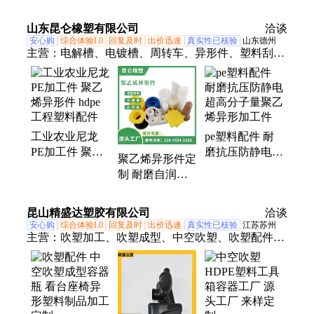
备尼龙塑料配件
备尼龙塑料配件
聚乙烯加工件
聚乙烯加工件
山东昆仑橡塑有限公司
洽谈
安心购
综合体验L0
回复及时
出价迅速
真实性已核验
山东德州
主营：
电解槽、电镀槽、周转车、异形件、塑料刮
板、塑料皮带轮、自润滑塑料、离合器、养鱼池、废
水盘、加工件、酸液槽、计量罐、接水盘、储物柜、
反应釜、磷化槽、试剂柜、聚乙烯板、防腐水箱、聚
丙烯板、水处理箱、养殖水箱、聚丙烯水箱、聚丙烯
工业农业尼龙
pe塑料配件 耐
箱子
PE加工件 聚乙
磨抗压防静电
聚乙烯异形件定
烯异形件 hdpe
超高分子量聚乙
制 耐磨自润滑
工程塑料配件
烯异形加工件
精度高 数控机
床加工塑料配件
昆山精盛达塑胶有限公司
洽谈
安心购
综合体验L0
回复及时
出价迅速
真实性已核验
江苏苏州
主营：
吹塑加工、吹塑成型、中空吹塑、吹塑配件、
吹塑制品、吹塑加工厂家、吹塑件、吹塑产品、吹塑
产品加工、吹塑工具箱、吹塑通风管