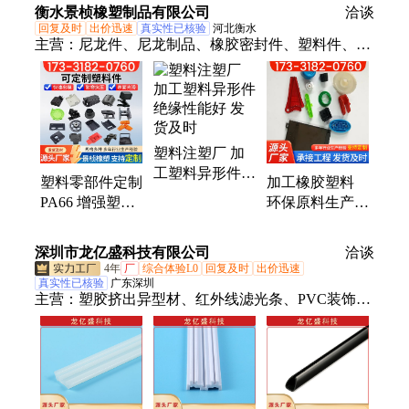
械设备防护壳体
衡水景桢橡塑制品有限公司
件
洽谈
异形零配件
回复及时
出价迅速
真实性已核验
河北衡水
主营：
尼龙件、尼龙制品、橡胶密封件、塑料件、塑
料配件、尼龙异形件、外壳塑料定制件、自润滑工程
配件、高强度耐磨塑料、注塑加工件、橡胶止水带、
橡胶密封垫片
塑料注塑厂 加
工塑料异形件
塑料零部件定制
加工橡胶塑料
绝缘性能好 发
PA66 增强塑料
环保原料生产
货及时
件 高强度耐磨
规格齐全 景桢
塑料异形加工件
橡塑
深圳市龙亿盛科技有限公司
洽谈
4年
厂
综合体验L0
回复及时
出价迅速
真实性已核验
广东深圳
主营：
塑胶挤出异型材、红外线滤光条、PVC装饰
条、塑料圆管、塑料边框边条、母线槽、灯罩