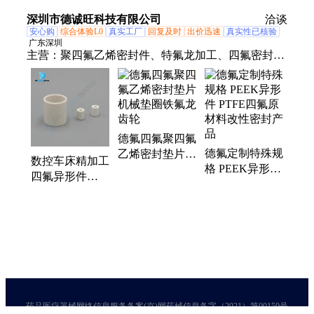
件 耐磨耐酸碱
件 耐磨耐酸碱
度不变形工业配
深圳市德诚旺科技有限公司
洽谈
件
安心购
综合体验L0
真实工厂
回复及时
出价迅速
真实性已核验
广东深圳
主营：
聚四氟乙烯密封件、特氟龙加工、四氟密封
件、PTFE异形件加工、工程塑料加工、聚四氟乙烯
加工、微波消解罐、四氟波纹管、四氟泛塞圈、聚四
氟乙烯、特氟龙异型件加工、PTFE密封件、PTFE零
件加工、四氟产品定制加工、聚四氟乙烯加工工艺
德氟四氟聚四氟
德氟定制特殊规
乙烯密封垫片机
数控车床精加工
格 PEEK异形件
械垫圈铁氟龙齿
四氟异形件
PTFE四氟原材
轮
PTFE塑料王聚
料改性密封产品
四氟乙烯电磁阀
配件
药品医疗器械网络信息服务备案(京)网药械信息备字（2021）第00159号