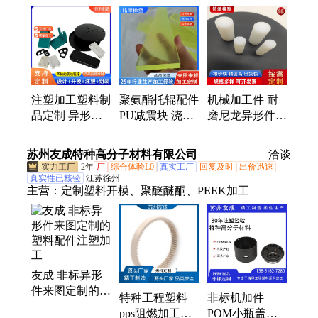
件、尼龙制品
注塑加工塑料制
聚氨酯托辊配件
机械加工件 耐
品定制 异形件
PU减震块 浇注
磨尼龙异形件
外壳配件 耐磨
聚异形件塑料制
PA66玻纤增强
自润滑 厂家批
品 牛筋垫板优
尼龙件 工农业
苏州友成特种高分子材料有限公司
洽谈
发
力胶加工
塑料配件
2年
厂
综合体验L0
真实工厂
回复及时
出价迅速
真实性已核验
江苏徐州
主营：
定制塑料开模、聚醚醚酮、PEEK加工
友成 非标异形
件来图定制的塑
特种工程塑料
非标机加件
料配件注塑加工
pps阻燃加工异
POM小瓶盖加