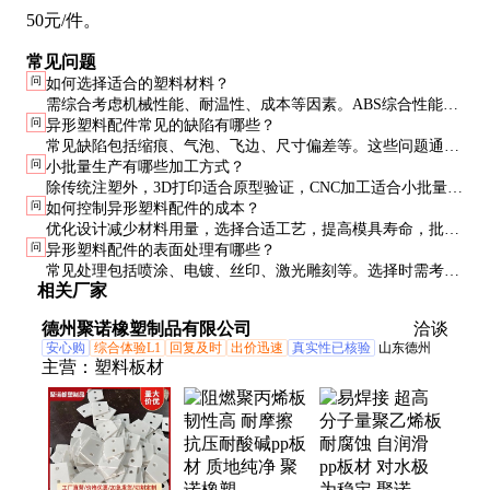
50元/件。
常见问题
问
如何选择适合的塑料材料？
需综合考虑机械性能、耐温性、成本等因素。ABS综合性能
问
异形塑料配件常见的缺陷有哪些？
好，PC透明度高，PP耐化学性好，POM耐磨性优。特殊要求
常见缺陷包括缩痕、气泡、飞边、尺寸偏差等。这些问题通常
可选用工程塑料如PEEK、PTFE等。
问
小批量生产有哪些加工方式？
与模具设计、工艺参数或材料处理不当有关，需针对性调整。
除传统注塑外，3D打印适合原型验证，CNC加工适合小批量高
问
如何控制异形塑料配件的成本？
精度件，真空复模适合小批量硅胶件。成本通常高于大批量注
优化设计减少材料用量，选择合适工艺，提高模具寿命，批量
塑。
问
异形塑料配件的表面处理有哪些？
生产分摊成本。与供应商紧密合作，寻求性价比最优方案。
常见处理包括喷涂、电镀、丝印、激光雕刻等。选择时需考虑
相关厂家
美观性、耐久性和成本，不同材料适合的处理方式有所不同。
德州聚诺橡塑制品有限公司
洽谈
安心购
综合体验L1
回复及时
出价迅速
真实性已核验
山东德州
主营：
塑料板材