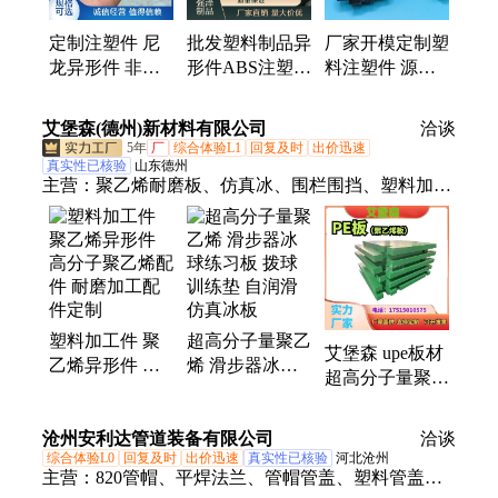
轮、尼龙垫片
定制注塑件 尼
批发塑料制品异
厂家开模定制塑
龙异形件 非标
形件ABS注塑加
料注塑件 源头
塑料加工 模具
工 塑料外壳 尼
厂家多种规格支
注塑塑料配件
龙件聚氨酯零件
持定制加工
艾堡森(德州)新材料有限公司
洽谈
按需定制
pom浇注
5年
厂
综合体验L1
回复及时
出价迅速
真实性已核验
山东德州
主营：
聚乙烯耐磨板、仿真冰、围栏围挡、塑料加工
件、铺路板、支腿垫板、耐磨衬板、超高分子量pe
板、HDPE锚固板、冰球场围栏
塑料加工件 聚
超高分子量聚乙
艾堡森 upe板材
乙烯异形件 高
烯 滑步器冰球
超高分子量聚乙
分子聚乙烯配件
练习板 拨球训
烯板材耐磨耐腐
耐磨加工配件定
练垫 自润滑仿
蚀防静电upe板
沧州安利达管道装备有限公司
制
真冰板
洽谈
综合体验L0
回复及时
出价迅速
真实性已核验
河北沧州
主营：
820管帽、平焊法兰、管帽管盖、塑料管盖、