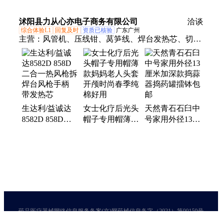
固体饮料包装纸
厂家烫金logo带
罐工厂免费拿样
沭阳县力从心亦电子商务有限公司
拎手
洽谈
综合体验L1
回复及时
资质已核验
广东广州
主营：
风管机、压线钳、莴笋线、焊台发热芯、切割
机、塑钢线、大棚线、切割枪、p80割枪、切割嘴、
压膜线、风机盘管、割枪枪头、直柄枪头、割炬枪
线、自动端子机、静音端子机、电动端子机、塑料钢
丝绳、加长割枪头、养殖农用拉绳、多功能压银机、
多功能压线机、电极喷嘴割咀、膜线压膜大棚、水冷
生达利/益诚达
女士化疗后光头
天然青石石臼中
暖水空调
8582D 858D二
帽子专用帽薄款
号家用外径13厘
合一热风枪拆焊
妈妈老人头套开
米加深款捣蒜器
台风枪手柄 带
颅时尚春季纯棉
捣药罐擂钵包邮
发热芯
好用
药品医疗器械网络信息服务备案(京)网药械信息备字（2021）第00159号