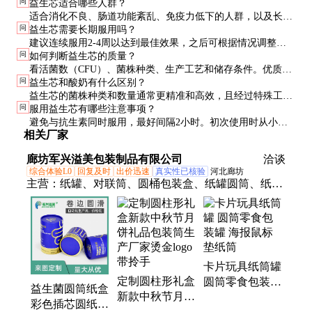
问
益生芯适合哪些人群？
适合消化不良、肠道功能紊乱、免疫力低下的人群，以及长期
问
益生芯需要长期服用吗？
使用抗生素后的肠道菌群恢复。健康人群也可作为日常保健使
建议连续服用2-4周以达到最佳效果，之后可根据情况调整剂
用。
问
如何判断益生芯的质量？
量或间断服用。肠道菌群的稳定需要时间，短期使用效果可能
看活菌数（CFU）、菌株种类、生产工艺和储存条件。优质产
不明显。
问
益生芯和酸奶有什么区别？
品会标明菌株编号和临床研究支持，建议选择知名品牌和有资
益生芯的菌株种类和数量通常更精准和高效，且经过特殊工艺
质供应商。
问
服用益生芯有哪些注意事项？
保护，存活率更高。酸奶中的益生菌种类和数量相对有限，且
避免与抗生素同时服用，最好间隔2小时。初次使用时从小剂
可能无法全部到达肠道。
相关厂家
量开始，观察身体反应。储存时注意温度控制，开封后尽快使
用。
廊坊军兴溢美包装制品有限公司
洽谈
综合体验L0
回复及时
出价迅速
真实性已核验
河北廊坊
主营：
纸罐、对联筒、圆桶包装盒、纸罐圆筒、纸筒
包装、对联纸筒、圆筒盒、纸筒纸罐定制、牛皮纸
罐、圆筒包装、圆筒纸盒、粽子礼盒、端午礼盒、粽
子包装盒、食品纸罐、月饼礼盒、瓜子罐、圆柱礼
盒、纸罐定制、纸筒、圆筒包装盒、圆纸盒
卡片玩具纸筒罐
定制圆柱形礼盒
圆筒零食包装罐
益生菌圆筒纸盒
新款中秋节月饼
海报鼠标垫纸筒
彩色插芯圆纸罐
礼品包装筒生产