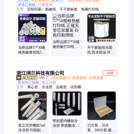
资质已核验
江苏苏州
主营：
定制印刷、热敏纸、不干胶标签、电脑打印纸
当即品牌57*50规
格热敏打印纸 正
当即品牌57*30规
不干胶贴纸光面
规无管芯加量装
格热敏卷筒纸58g
纸 防水防油 环保
白色印刷用纸
加量无管心印刷
不起翘 强粘 铜版
用纸
纸定制 光滑雅白
浙江润兰科技有限公司
洽谈
6年
厂
综合体验L0
回复及时
出价迅速
真实性已核验
浙江台州
主营：
离心管、冷冻管、运输管、试剂槽
带刻度内螺纹冷
直立式外螺纹5ml
25片装，50片
冻管 带垫圈冻存
冷冻管 印刷刻度
装，100片装 载玻
管多容量 印刷样