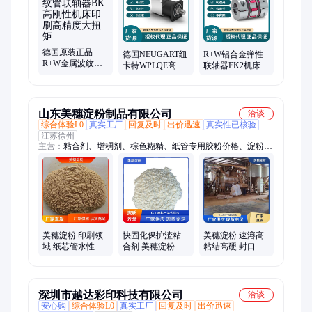
德国原装正品
德国NEUGART纽
R+W铝合金弹性
R+W金属波纹管
卡特WPLQE高精
联轴器EK2机床包
联轴器BK高刚性
密行星齿轮减速
装梅花橡胶连轴
机床印刷高精度
机转角伺服直角
器伺服电机减震
大扭矩
齿轮箱
绝缘
山东美穗淀粉制品有限公司
洽谈
综合体验L0
真实工厂
回复及时
出价迅速
真实性已核验
江苏徐州
主营：
粘合剂、增稠剂、棕色糊精、纸管专用胶粉价格、淀粉定
制、原料黄糊精、高粘速溶糊精、胶水用黄糊精、增稠预糊化淀
粉、木薯预糊化淀粉、淀粉胶水用黄糊、玉米预糊化淀粉、石墨
粘合剂、石墨粘合剂黄糊精、碳化硅粘合剂、碳化硅黄糊精粘合
剂、氮化硅粘合剂、氮化硅黄糊精粘合剂、特种陶瓷粘合剂、特
种陶瓷黄糊精粘合剂、铸造结合剂、铸造用黄糊精、型砂粘合
剂、型砂黄糊精粘合剂、颗粒肥料粘合剂、木材胶增粘剂
美穗淀粉 印刷领
快固化保护渣粘
美穗淀粉 速溶高
域 纸芯管水性胶
合剂 美穗淀粉 电
粘结高硬 封口胶
胶粘剂 厂家定制
池浆料分散载体
厂家 高粘度纸塑
低温适应性强
胶批发
深圳市越达彩印科技有限公司
洽谈
安心购
综合体验L0
真实工厂
回复及时
出价迅速