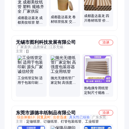
成都盈达嘉龙 四
成都盈达嘉龙 卷
成都盈达嘉龙 成
川卷材纸管 价格
材纸管批发 交货
都美纹纸管 塑料
实惠 加工定制 生
及时 服务完善 生
规格齐全 厂家供
产厂家
产厂商
应
无锡市图利科技发展有限公司
洽谈
厂家直供
品质保证
江苏无锡
主营：
[]
工业纸管定制 适
抛光无缝纸管厂
用于包装印刷 源
家定制 高强度包
头厂家 诚信经营
装容器 工业用纸
热电偶专用纸管
管
定制尺寸规格 工
业级包装材料
东莞市源德丰纸制品有限公司
洽谈
综合体验L0
回复及时
出价迅速
真实性已核验
广东东莞
主营：
定做纸管、订做纸管、灯管包装纸管、工业纸管