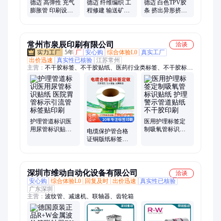
德迈 高弹性 充气
德迈 纤维编织 工
德迈 白色TPV胶
膨胀管 印刷设备
程修建 输送矿物
条 挤出异形挤塑
机械设备用 气胀
油 液压油 管道疏
橡胶密封条 三元
内胆橡胶管厂家
通 尼龙树脂管厂
乙丙 硅胶橡胶条
家
常州市泉辰印刷有限公司
洽谈
5年
厂
安心购
综合体验L0
真实工厂
出价迅速
真实性已核验
江苏常州
主营：
不干胶标签、不干胶贴纸、医药行业类标签、不干胶标签
印刷、水晶滴胶、工业用品类标签、化工类标签、电子电器类标
签、日化类标签、画册说明书、包装盒
护理管道标识医
医用护理标签定
用尿管标识贴纸
制吸氧管标识贴
电缆保护管合格
医院胃管标示引
纸 护理警示管道
证铜版纸标签电
流管标签贴印刷
贴纸不干胶印刷
线不干胶贴纸定
制家电标签设计
印刷
深圳市维动自动化设备有限公司
洽谈
安心购
综合体验L0
回复及时
出价迅速
真实性已核验
广东深圳
主营：
波纹管、减速机、联轴器、齿轮箱