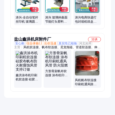
涛兴-全自动笔杆
涛兴 玻璃杯曲面
涛兴电商快递打
丝印机 玻璃圆管
节能灯头塑料管
包封箱机纸盒包
滚印机烟管烟嘴
印刷机 PP塑料瓶
裹纸箱打包机纸
印字机 圆面印刷
丝印机批发
箱胶带自动封口
机
机
盐山鑫洪机床附件厂
洽谈
安心购
综合体验L1
出价迅速
真实性已核验
河北沧州
主营：
风机软连接、帆布软连接、尼龙拖链、管道软连接、伸缩
通风管、防火软连接、散装机伸缩布袋、风琴防护罩、伸缩布
袋、硅胶软连接、耐腐蚀软连接、钢板防护罩、丝杠伸缩防护
罩、通风软连接、塑料拖链、钢铝拖链
方形骨架帆布软
鑫洪涂布机印刷
连接 涂布机印刷
机软连接 硅胶布
机通风风管 防火
风机帆布软连接
帆布防火耐腐蚀
阻燃
印刷机通风除尘
风管 支持订做
软风管 硅胶布防
火耐高温