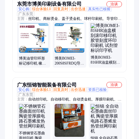
东莞市博美印刷设备有限公司
洽谈
安心购
综合体验L0
回复及时
出价迅速
真实性已核验
广东东莞
主营：
丝印机、商标烫金、盖子烫金机、球杆印刷机、导管印刷
机、双色移印机、织带烫金机、小零件高速、标识移印机、伺服
移印机、旋转印两面、标签打印机、单色移印机、双色印盖机、
头盔移印机、玩具移印机、瓶盖移印机、圆面烫金机、平面烫金
机、自动烫金机、自动化移印机、多工位烫金机、锅涂层印花
机、奶瓶热转印机、四色移印机
博美BOMEI-
博美油管印环形
博美BOMEI-
816HR油盅横刮滚
标记移印机 橡胶
200S8SFRDQ导管
印移印机 胶管刻
管 胶管导管刻度
八色环印伺服移
度环印印刷机 试
环印刷机
印机 胶管多色印
剂管标识印字机
刷滚印 长管印刷
机 环形印刷工艺
广东恒锦智能装备有限公司
洽谈
安心购
综合体验L1
回复及时
出价迅速
资质已核验
广东东莞
主营：
自动丝印机、自动移印机、自动烫金机、厚膜印刷机、
CCD自动订位印刷机、填孔印刷机、挂壁印刷机、HTCC印刷
机、全自动印刷机、陶瓷厚膜丝印机
不锈钢管石墨曲
面丝印机 陶瓷管
恒锦 全自动石墨