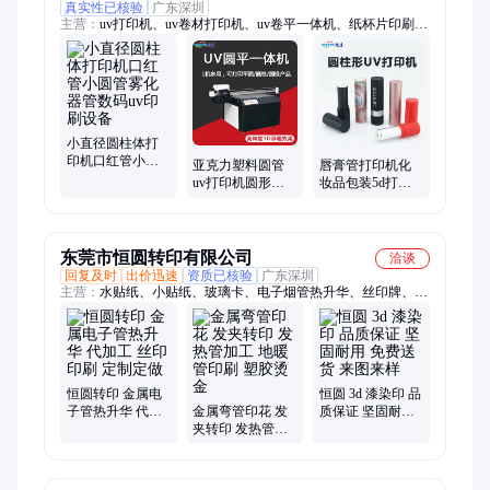
真实性已核验
广东深圳
主营：
uv打印机、uv卷材打印机、uv卷平一体机、纸杯片印刷
机、纸箱印刷机、手提袋印刷机、瓦楞数码印刷机、圆柱体uv打
印机、One pass打印机、uv平板打印机
小直径圆柱体打
印机口红管小圆
亚克力塑料圆管
唇膏管打印机化
管雾化器管数码
uv打印机圆形数
妆品包装5d打印
uv印刷设备
码印刷机3d口红
机口红管喷绘机
管彩绘机
软管圆形管uv印
刷机
东莞市恒圆转印有限公司
洽谈
回复及时
出价迅速
资质已核验
广东深圳
主营：
水贴纸、小贴纸、玻璃卡、电子烟管热升华、丝印牌、移
印板、转印笔、烫金机、气染印、pvc烫金、网丝印、手机壳、
热烫印、移印机、转移纸、热转印、气转印、abs烫金、漆染
印、水转印、丝印纸、热升华、转印网、转印t恤、t恤烫画、定
制t恤
恒圆转印 金属电
恒圆 3d 漆染印 品
子管热升华 代加
金属弯管印花 发
质保证 坚固耐用
工 丝印印刷 定制
夹转印 发热管加
免费送货 来图来
定做
工 地暖管印刷 塑
样
胶烫金