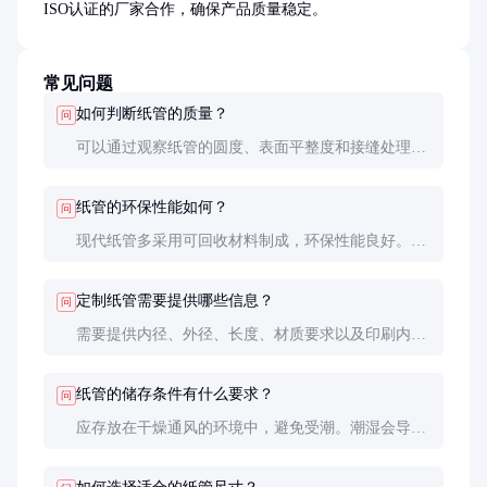
ISO认证的厂家合作，确保产品质量稳定。
常见问题
如何判断纸管的质量？
问
可以通过观察纸管的圆度、表面平整度和接缝处理来
判断质量。优质纸管应无明显的接缝痕迹，圆度误差
小，表面光滑无瑕疵。
纸管的环保性能如何？
问
现代纸管多采用可回收材料制成，环保性能良好。一
些高端产品还通过了FSC认证，确保原材料来自可持
续管理的森林。
定制纸管需要提供哪些信息？
问
需要提供内径、外径、长度、材质要求以及印刷内
容。如果是特殊用途，还需说明承重要求和环境条
件。
纸管的储存条件有什么要求？
问
应存放在干燥通风的环境中，避免受潮。潮湿会导致
纸管变形或强度下降，影响使用效果。