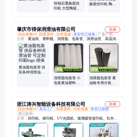
恒锦石墨曲面丝
厚膜电路石墨烯
曲面丝印机 陶瓷
印机 大型陶瓷管
发热管丝网印刷
管厚膜电路石墨
厚膜电路石墨烯
机
烯发热管丝网印
发热管丝网印刷
刷机
机
肇庆市得保润滑油有限公司
洽谈
综合体验L0
回复及时
出价迅速
真实性已核验
广东广州
主营：
黄油筒、塑料瓶、润滑脂、包装管、润滑油管、高温润滑
油、黄油枪专用包装
黄油脂包装管 供
应各种润滑油管
可定制印刷logo
润滑脂包装管 小
润滑脂包装管 黄
得保
包装黄油塑料分
油枪专用分装管
装管 可定制印刷
可定制印刷logo
logo
得保
浙江涛兴智能设备科技有限公司
洽谈
综合体验L0
真实工厂
回复及时
出价迅速
资质已核验
浙江杭州
主营：
丝印机、移印机、UV光固机、玻璃圆管滚印机、红外线
烘道、拉网机、涂布机、平面丝印机、曲面丝印机、晒版机、自
动打包机、自动封箱机、自动贴标机、烫金机