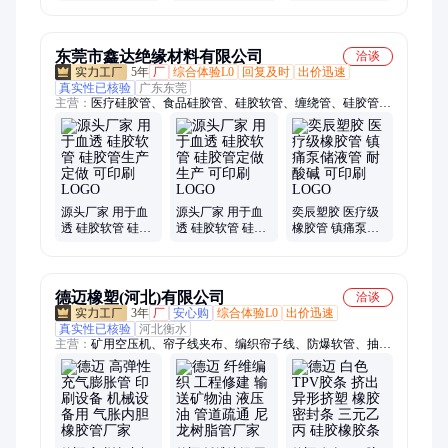
冻存管 带垫圈样
片盒，邮寄夹，
品管 润兰科技
品管 润兰
显微镜摘薄片盒
东莞市鑫达绝缘材料有限公司
洽谈
5年
厂
综合体验L0
回复及时
出价迅速
真实性已核验
广东东莞
主营：
医疗硅胶管、食品硅胶管、硅胶软管、缠绕管、硅胶管
套、硅胶四排管、硅胶led灯带条、硅胶条
源头厂家 用于血
源头厂家 用于血
奕辰塑胶 医疗级
透 硅胶软管 硅胶
透 硅胶软管 硅胶
橡胶管 镇痛泵储
管生产定做 可印
管定做生产 可印
液管 耐酸碱 可印
刷LOGO
刷LOGO
刷LOGO
德迈橡塑(河北)有限公司
洽谈
3年
厂
安心购
综合体验L0
出价迅速
真实性已核验
河北衡水
主营：
矿用空压机、帘子线夹布、编织帘子线、防爆软管、抽沙
胶管、蒸汽胶管、喷砂胶管、耐磨胶管、助吹管线、空气胶管、
排泥胶管、监控穿线管、挠性连接管、异性橡胶管、防爆挠性软
管、钢丝骨架胶管、输油复合软管、三防连接橡胶管、包塑金属
穿线管、螺旋钢丝骨架、三元乙丙橡胶、水泵配套法兰