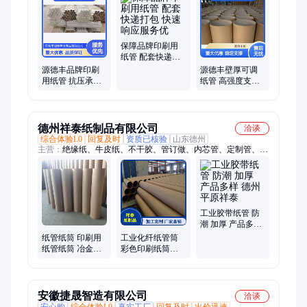
保障品牌印刷用
纸管 配套快递打
包 快速响应服务
源德丰品牌印刷
源德丰壁厚可调
优
用纸管 抗压承重
纸管 高强度支撑
强 7*24小时服务
稳定 包装印刷用
纸
德州祥泰纸制品有限公司
洽谈
综合体验L0
回复及时
资质已核验
山东德州
主营：
绝缘纸、牛皮纸、不干胶、管订做、内芯管、定制管、贴
纸管、筒纸管、芯纸管、无纺布纸管、卫生纸、纸筒纸、熔喷
布、厚度5mm、纸制品、铝箔纸、缠绕膜、手工diy、胶带纸、
保鲜膜、卷绕纸、er8夹头、异形纸、口罩纸、镀锌板
工业胶带纸管 防
潮 加厚 产品多样
德州平原祥泰
纸管纸筒 印刷用
工业化纤纸管筒
纸管纸筒 冶金用
彩色印刷纸筒圆
纸管纸筒 包装纸
形纸管芯牛皮纸
管纸筒 海报筒 书
管
画筒 价格优惠
安徽捷晟智造有限公司
洽谈
安心购
综合体验L0
真实工厂
回复及时
出价迅速